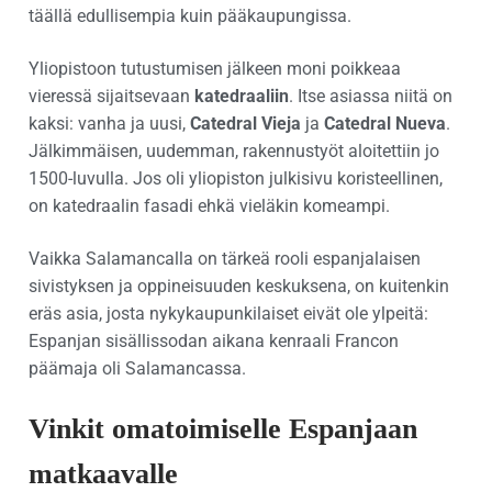
täällä edullisempia kuin pääkaupungissa.
Yliopistoon tutustumisen jälkeen moni poikkeaa
vieressä sijaitsevaan
katedraaliin
. Itse asiassa niitä on
kaksi: vanha ja uusi,
Catedral Vieja
ja
Catedral Nueva
.
Jälkimmäisen, uudemman, rakennustyöt aloitettiin jo
1500-luvulla. Jos oli yliopiston julkisivu koristeellinen,
on katedraalin fasadi ehkä vieläkin komeampi.
Vaikka Salamancalla on tärkeä rooli espanjalaisen
sivistyksen ja oppineisuuden keskuksena, on kuitenkin
eräs asia, josta nykykaupunkilaiset eivät ole ylpeitä:
Espanjan sisällissodan aikana kenraali Francon
päämaja oli Salamancassa.
Vinkit omatoimiselle Espanjaan
matkaavalle