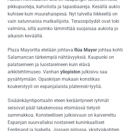
pikkupuoteja, kahviloita ja tapasbaareja. Kesällä aukio
kuhisee kuin muurahaispesä. Nyt talvella liikkeellä on
vain satunnaisia matkailijoita. Terassipöydät ovat toki
valmiina, sillä aurinko lämmittää suojaisaa aukiota jo
aikaisin keväällä.
Plaza Mayorilta etelään johtava
Rúa Mayor
johtaa kohti
Salamancan tärkeimpiä nähtävyyksiä. Kaupunki on
palatseineen ja luostareineen kuin elävä
arkkitehtimuseo. Vanhan
yliopiston
julkisivu saa
pysähtymään. Opaskirjan mukaan konstikas
koukerotyyli on espanjalaista
platereski
-tyyliä.
Sisäänkäyntiportaalin eteen kerääntyneet ryhmät
seisovat päät takakenossa etsimässä tietysti
sammakkoa. Koristeellisen julkisivuun on kaiverrettu
Espanjan suurvallaksi nostaneet kuninkaalliset
Ferdinand ja Isabella. Jossain piilossa, yksityiskohtien