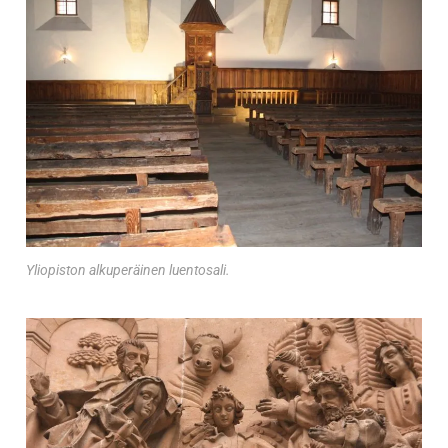
Yliopiston alkuperäinen luentosali.