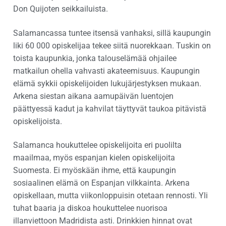
Don Quijoten seikkailuista.
Salamancassa tuntee itsensä vanhaksi, sillä kaupungin
liki 60 000 opiskelijaa tekee siitä nuorekkaan. Tuskin on
toista kaupunkia, jonka talouselämää ohjailee
matkailun ohella vahvasti akateemisuus. Kaupungin
elämä sykkii opiskelijoiden lukujärjestyksen mukaan.
Arkena siestan aikana aamupäivän luentojen
päättyessä kadut ja kahvilat täyttyvät taukoa pitävistä
opiskelijoista.
Salamanca houkuttelee opiskelijoita eri puolilta
maailmaa, myös espanjan kielen opiskelijoita
Suomesta. Ei myöskään ihme, että kaupungin
sosiaalinen elämä on Espanjan vilkkainta. Arkena
opiskellaan, mutta viikonloppuisin otetaan rennosti. Yli
tuhat baaria ja diskoa houkuttelee nuorisoa
illanviettoon Madridista asti. Drinkkien hinnat ovat