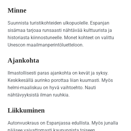
Minne
Suunnista turistikohteiden ulkopuolelle. Espanjan
sisämaa tarjoaa runsaasti nähtävää kulttuurista ja
historiasta kiinnostuneelle. Monet kohteet on valittu
Unescon maailmanperintöluetteloon.
Ajankohta
Ilmastollisesti paras ajankohta on kevät ja syksy.
Keskikesällä aurinko porottaa liian kuumasti. Myös
helmi-maaliskuu on hyvä vaihtoehto. Nauti
nähtävyyksistä ilman ruuhkia.
Liikkuminen
Autonvuokraus on Espanjassa edullista. Myös junalla
pääsee vaivattomasti kaupungista toiseen.