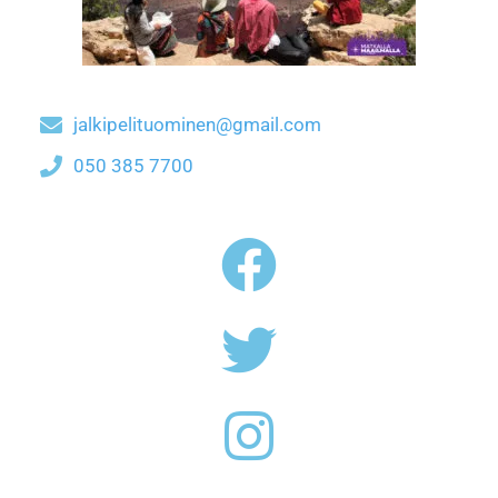
jalkipelituominen@gmail.com
050 385 7700