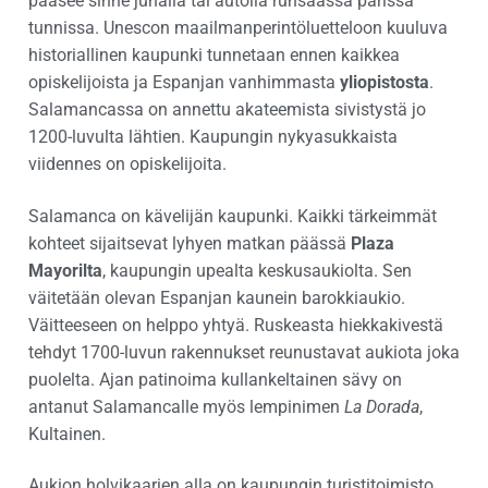
pääsee sinne junalla tai autolla runsaassa parissa
tunnissa. Unescon maailmanperintöluetteloon kuuluva
historiallinen kaupunki tunnetaan ennen kaikkea
opiskelijoista ja Espanjan vanhimmasta
yliopistosta
.
Salamancassa on annettu akateemista sivistystä jo
1200-luvulta lähtien. Kaupungin nykyasukkaista
viidennes on opiskelijoita.
Salamanca on kävelijän kaupunki. Kaikki tärkeimmät
kohteet sijaitsevat lyhyen matkan päässä
Plaza
Mayorilta
, kaupungin upealta keskusaukiolta. Sen
väitetään olevan Espanjan kaunein barokkiaukio.
Väitteeseen on helppo yhtyä. Ruskeasta hiekkakivestä
tehdyt 1700-luvun rakennukset reunustavat aukiota joka
puolelta. Ajan patinoima kullankeltainen sävy on
antanut Salamancalle myös lempinimen
La Dorada
,
Kultainen.
Aukion holvikaarien alla on kaupungin turistitoimisto,