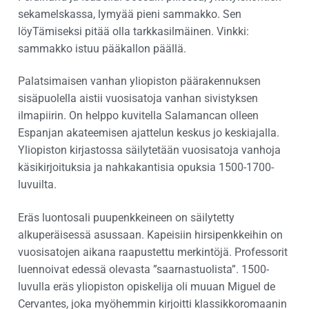
sekamelskassa, lymyää pieni sammakko. Sen
löyTämiseksi pitää olla tarkkasilmäinen. Vinkki:
sammakko istuu pääkallon päällä.
Palatsimaisen vanhan yliopiston päärakennuksen
sisäpuolella aistii vuosisatoja vanhan sivistyksen
ilmapiirin. On helppo kuvitella Salamancan olleen
Espanjan akateemisen ajattelun keskus jo keskiajalla.
Yliopiston kirjastossa säilytetään vuosisatoja vanhoja
käsikirjoituksia ja nahkakantisia opuksia 1500-1700-
luvuilta.
Eräs luontosali puupenkkeineen on säilytetty
alkuperäisessä asussaan. Kapeisiin hirsipenkkeihin on
vuosisatojen aikana raapustettu merkintöjä. Professorit
luennoivat edessä olevasta ”saarnastuolista”. 1500-
luvulla eräs yliopiston opiskelija oli muuan Miguel de
Cervantes, joka myöhemmin kirjoitti klassikkoromaanin