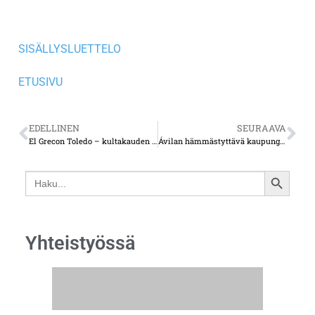
SISÄLLYSLUETTELO
ETUSIVU
EDELLINEN
SEURAAVA
El Grecon Toledo – kultakauden loisto yhä aistittavissa
Ávilan hämmästyttävä kaupunginmuuri
Search
SEARCH
for:
BUTTON
Yhteistyössä