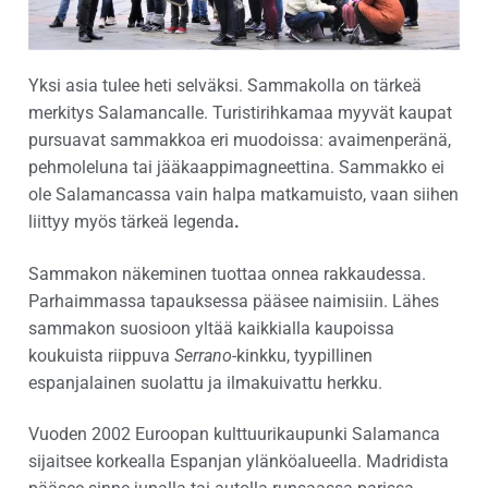
Yksi asia tulee heti selväksi. Sammakolla on tärkeä
merkitys Salamancalle. Turistirihkamaa myyvät kaupat
pursuavat sammakkoa eri muodoissa: avaimenperänä,
pehmoleluna tai jääkaappimagneettina. Sammakko ei
ole Salamancassa vain halpa matkamuisto, vaan siihen
liittyy myös tärkeä legenda
.
Sammakon näkeminen tuottaa onnea rakkaudessa.
Parhaimmassa tapauksessa pääsee naimisiin. Lähes
sammakon suosioon yltää kaikkialla kaupoissa
koukuista riippuva
Serrano
-kinkku, tyypillinen
espanjalainen suolattu ja ilmakuivattu herkku.
Vuoden 2002 Euroopan kulttuurikaupunki Salamanca
sijaitsee korkealla Espanjan ylänköalueella. Madridista