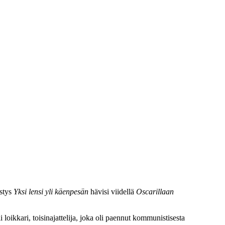
estys
Yksi lensi yli käenpesän
hävisi viidellä
Oscarillaan
 loikkari, toisinajattelija, joka oli paennut kommunistisesta