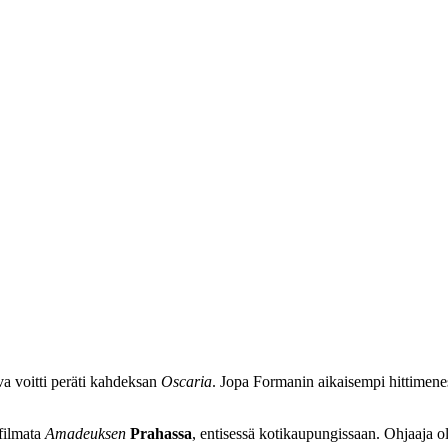
a voitti peräti kahdeksan
Oscaria
. Jopa Formanin aikaisempi hittimen
filmata
Amadeuksen
Prahassa
, entisessä kotikaupungissaan. Ohjaaja oli