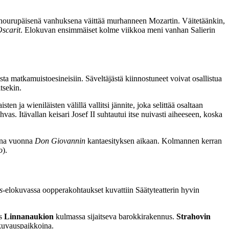
a hourupäisenä vanhuksena väittää murhanneen Mozartin. Väitetäänkin,
scarit
. Elokuvan ensimmäiset kolme viikkoa meni vanhan Salierin
sta matkamuistoesineisiin. Säveltäjästä kiinnostuneet voivat osallistua
tsekin.
isten ja wieniläisten välillä vallitsi jännite, joka selittää osaltaan
as. Itävallan keisari Josef II suhtautui itse nuivasti aiheeseen, koska
mana vuonna
Don Giovannin
kantaesityksen aikaan. Kolmannen kerran
o
).
s
-elokuvassa oopperakohtaukset kuvattiin Säätyteatterin hyvin
äs
Linnanaukion
kulmassa sijaitseva barokkirakennus.
Strahovin
kuvauspaikkoina.