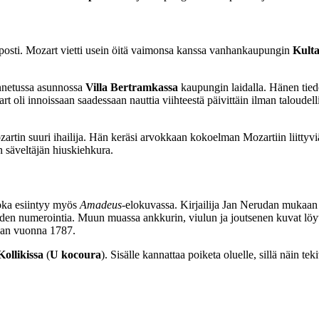
elposti. Mozart vietti usein öitä vaimonsa kanssa vanhankaupungin
Kulta
ennetussa asunnossa
Villa Bertramkassa
kaupungin laidalla. Hänen tied
 oli innoissaan saadessaan nauttia viihteestä päivittäin ilman taloudel
tin suuri ihailija. Hän keräsi arvokkaan kokoelman Mozartiin liittyviä e
on säveltäjän hiuskiehkura.
joka esiintyy myös
Amadeus
-elokuvassa. Kirjailija Jan Nerudan mukaan
en niiden numerointia. Muun muassa ankkurin, viulun ja joutsenen kuvat lö
aan vuonna 1787.
Kollikissa
(
U kocoura
). Sisälle kannattaa poiketa oluelle, sillä näin 