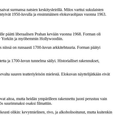
ivat surmansa natsien keskitysleirillä. Milos varttui sukulaisten
syntyivät 1950-luvulla ja ensimmäinen elokuvaohjaus vuonna 1963.
lle päätti liberaalisen Prahan kevään vuonna 1968. Forman oli
 New Yorkiin ja myöhemmin Hollywoodiin.
 niissä on runsaasti 1700-luvun arkkitehtuuria. Forman päätyi
etta ja 1700-luvun tunnelma säilyi. Historialliset rakennukset,
elevalta suuren teatteriyleisön mielestä. Elokuvan näyttelijätkään eivät
vat aitoa, mutta heidän ympärilleen rakennettu juoni perustuu vain
ös suurimmaksi osaksi filmattiin.
easti olikin: kevytmielinen, rivo, ja alkoholisoitunut, mutta kuitenkin