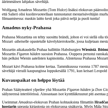
äärimmäisen lahjakas säveltäjä.
Wolfgang Amadeus Mozartin (Tom Hulce) lisäksi elokuvan pääroolissa 
että Salieri olisi kuolinvuoteellaan tunnustanut mestarisäveltäjän m
filmaamisessa: maskin laitto kesti joka päivä neljä ja puoli tuntia!
Amadeus nyky-Prahassa
Prahassa Mozartista on tehty suosittu brändi, johon ei voi siellä olla 
Mozart -aiheiselle opastetulle kävelykierrokselle, jossa kuljetaan mest
Mozartin aikakaudella Prahaa hallittiin Habsburgien
Wienistä
.
Bööm
Mozartin
Figaron häiden
suosion Prahassa. Ooppera perustui ranskalais
hän pelkäsi Wienin aatelisten kapinointia. Alistetussa Prahassa Mozart-vi
Mozart kävi Prahassa kolme kertaa. Tammikuussa vuonna 1787 mestari
säveltäjä vieraili kaupungissa loppukesällä 1791, kun keisari Leopold I
Kuvauspaikat on helppo löytää
Prahan Säätyteatteri ylpeilee yhä Mozartin
Figaron häiden
ja
Don Gi
säilyneensä interiöörissä. Ainoastaan isot kynttiläkruunut piti asentaa 
Useimmat
Amadeus
-elokuvan Prahan kohtauksista filmattiin
Hradča
luostarin
upeasta kirjastosta on elokuvassa sisäkuvia. Myös Mála St