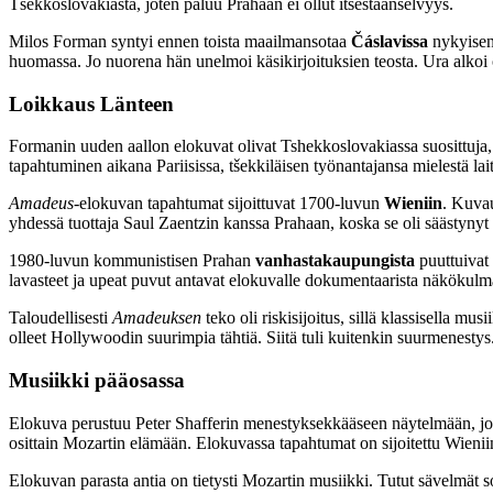
Tšekkoslovakiasta, joten paluu Prahaan ei ollut itsestäänselvyys.
Milos Forman syntyi ennen toista maailmansotaa
Čáslavissa
nykyisen 
huomassa. Jo nuorena hän unelmoi käsikirjoituksien teosta. Ura alko
Loikkaus Länteen
Formanin uuden aallon elokuvat olivat Tshekkoslovakiassa suosittuja
tapahtuminen aikana Pariisissa, tšekkiläisen työnantajansa mielestä 
Amadeus
-elokuvan tapahtumat sijoittuvat 1700-luvun
Wieniin
. Kuvau
yhdessä tuottaja Saul Zaentzin kanssa Prahaan, koska se oli säästynyt 
1980-luvun kommunistisen Prahan
vanhastakaupungista
puuttuivat 
lavasteet ja upeat puvut antavat elokuvalle dokumentaarista näkökulm
Taloudellisesti
Amadeuksen
teko oli riskisijoitus, sillä klassisella mu
olleet Hollywoodin suurimpia tähtiä. Siitä tuli kuitenkin suurmenesty
Musiikki pääosassa
Elokuva perustuu Peter Shafferin menestyksekkääseen näytelmään, joka 
osittain Mozartin elämään. Elokuvassa tapahtumat on sijoitettu Wieniin
Elokuvan parasta antia on tietysti Mozartin musiikki. Tutut sävelmät so