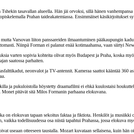
Tshekin tasavallan alueella. Hän jäi orvoksi, sillä hänen vanhempansa sa
i opiskelemalla Prahan taideakatemiassa. Ensimmäiset käsikirjoitukset 
, mutta Varsovan liiton panssareiden ilmaantuminen pääkaupungin kadui
laittomasti. Niinpä Forman ei palanut enää kotimaahansa, vaan siirtyi
ksia varten sopivia kohteita olivat myös Budapest ja Praha, koska myös
ajan saatossa parhaiten.
asfalttikadut, neonvalot ja TV-antennit. Kameraa saattoi kääntää 360 ast
aa.
siikilla ja pukuloistolla höystetty draamafilmi ei ehkä kuulostaisi houkutt
s. Monet pitävät sitä Milos Formanin parhaana elokuvana.
on elokuvan tapaan sekoitus faktaa ja fiktiota. Henkilöt ja musiikki o
, vaikka todellisuudessa osa niistä tapahtui Prahassa, jossa elokuva my
ivat useaan otteeseen taustalla. Mozart kuvataan sellaisena, kuin hän oik