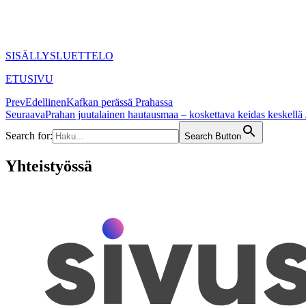
SISÄLLYSLUETTELO
ETUSIVU
Prev
Edellinen
Kafkan perässä Prahassa
Seuraava
Prahan juutalainen hautausmaa – koskettava keidas keskellä 
Search for:
Search Button
Yhteistyössä