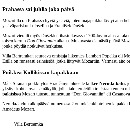
Prahassa sai juhlia joka päivä
Mozartilla oli Prahassa hyviä ystäviä, joten majapaikka löytyi aina h
ystäväpariskunta Josefina ja František Dušek.
Mozart vieraili myös Dušekien ihastuttavassa 1700-luvun alussa rak
toisen kerran
Don Giovannin
aikana. Mukavasta elämästä pitävä Mozart
jonka pöydät notkuivat herkuista.
Villa Bertramkan seuraava omistaja liikemies Lambert Popelka oli Mozar
Esillä on runsaasti esineistöä, jotka liittyvät Mozartiin. Varmasti aito 
Poikkea Kollikissan kapakkaan
Mála Stranan poikki ylös Hradčanyn alueelle kulkee
Neruda-katu
, 
yksityiskohtia ovat seinäkyltit, joilla talot erotettiin toisistaan enn
palatsissa
Mozart tutustui tunnettuun ”Don Giovanniin” eli Casanov
Neruda-kadun alkupäässä numerossa 2 on mielenkiintoinen kapakka
Amadeus Mozart.
Villa Bertramka