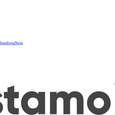
Josefovia
Next