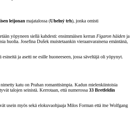
isen leijonan
majatalossa (
Uhelný trh
), jonka omisti
etään yöpyneen siellä kahdesti: ensimmäisen kerran
Figaron häiden
ja
lisia huolia. Josefina Dušek muistetaankin vieraanvaraisena emäntänä,
sineitä ja asetti ne esille huoneeseen, jossa säveltäjä oli yöpynyt.
 nimetty katu on Prahan romanttisimpia. Kadun mielenkiintoisia
ytyvät talojen seinistä. Kerrotaan, että numerossa
33 Bretfeldin
tekivät usein myös sekä elokuvaohjaaja Milos Forman että itse Wolfgang