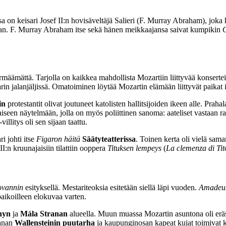
on keisari Josef II:n hovisäveltäjä Salieri (F. Murray Abraham), jok
urhan. F. Murray Abraham itse sekä hänen meikkaajansa saivat kumpikin
O
törmäämättä. Tarjolla on kaikkea mahdollista Mozartiin liittyvää konsertei
arin jalanjäljissä. Omatoiminen löytää Mozartin elämään liittyvät paikat i
in
protestantit olivat joutuneet katolisten hallitsijoiden ikeen alle. Prahala
een näytelmään, jolla on myös poliittinen sanoma: aateliset vastaan rahv
llitys oli sen sijaan taattu.
 johti itse
Figaron häitä
Säätyteatterissa
. Toinen kerta oli vielä sa
I:n kruunajaisiin tilattiin ooppera
Tituksen lempeys
(
La clemenza di Tit
ovannin
esityksellä. Mestariteoksia esitetään siellä läpi vuoden.
Amadeu
paikoilleen elokuvaa varten.
nyn
ja
Mála Stranan
alueella. Muun muassa Mozartin asuntona oli er
ranan
Wallensteinin puutarha
ja kaupunginosan kapeat kujat toimivat 