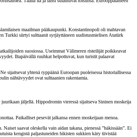
nsalmea. Täällä itä ja länsi sulautuvat toisiinsa. Eurooppalaiseen
tä islamilaisen maailman pääkaupunki. Konstantinopoli oli mahtavan
 Turkki siirtyi sulttaanit syrjäyttäneen uudistusmielisen Atatürk
tkailijoiden suosiossa. Useimmat Välimeren risteilijät poikkeavat
yydet. Iltapäivällä ruuhkat helpottuvat, kun turistit palaavat
e sijaitsevat yhtenä ryppäänä Euroopan puoleisessa historiallisessa
ulin nähtävyydet ovat sulttaanien rakentamia.
le juurikaan jäljellä. Hippodromin vieressä sijaitseva Sininen moskeija
onottaa. Paikalliset pesevät jalkansa ennen moskeijaan menoa.
. Naiset saavat oleskella vain aidan takana, pienessä ”häkissään”. Ei
tuista kengistä paljastuneiden hikisten sukkien käry tiivistää