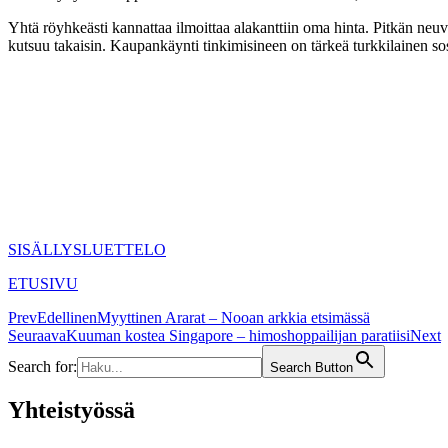
Yhtä röyhkeästi kannattaa ilmoittaa alakanttiin oma hinta. Pitkän neu
kutsuu takaisin. Kaupankäynti tinkimisineen on tärkeä turkkilainen so
SISÄLLYSLUETTELO
ETUSIVU
Prev
Edellinen
Myyttinen Ararat – Nooan arkkia etsimässä
Seuraava
Kuuman kostea Singapore – himoshoppailijan paratiisi
Next
Search for:
Search Button
Yhteistyössä