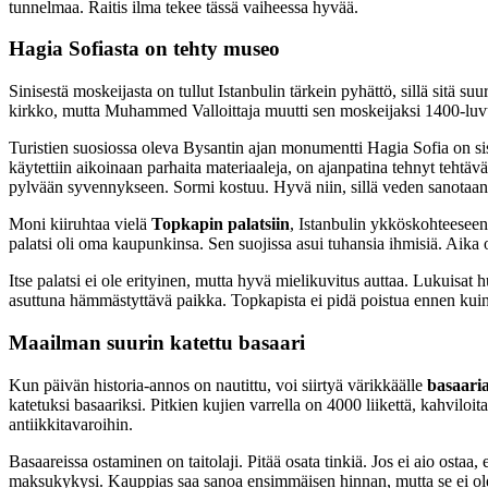
tunnelmaa. Raitis ilma tekee tässä vaiheessa hyvää.
Hagia Sofiasta on tehty museo
Sinisestä moskeijasta on tullut Istanbulin tärkein pyhättö, sillä sitä su
kirkko, mutta Muhammed Valloittaja muutti sen moskeijaksi 1400-luvun 
Turistien suosiossa oleva Bysantin ajan monumentti Hagia Sofia on sis
käytettiin aikoinaan parhaita materiaaleja, on ajanpatina tehnyt tehtäv
pylvään syvennykseen. Sormi kostuu. Hyvä niin, sillä veden sanotaa
Moni kiiruhtaa vielä
Topkapin palatsiin
, Istanbulin ykköskohteeseen
palatsi oli oma kaupunkinsa. Sen suojissa asui tuhansia ihmisiä. Aika
Itse palatsi ei ole erityinen, mutta hyvä mielikuvitus auttaa. Lukuisat 
asuttuna hämmästyttävä paikka. Topkapista ei pidä poistua ennen kuin
Maailman suurin katettu basaari
Kun päivän historia-annos on nautittu, voi siirtyä värikkäälle
basaaria
katetuksi basaariksi. Pitkien kujien varrella on 4000 liikettä, kahvil
antiikkitavaroihin.
Basaareissa ostaminen on taitolaji. Pitää osata tinkiä. Jos ei aio ostaa,
maksukykysi. Kauppias saa sanoa ensimmäisen hinnan, mutta se ei ole