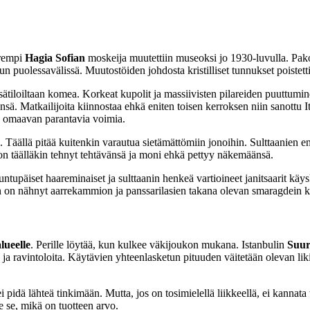
urempi
Hagia Sofian
moskeija muutettiin museoksi jo 1930-luvulla. Pakoll
puolessavälissä. Muutostöiden johdosta kristilliset tunnukset poistettii
ätiloiltaan komea. Korkeat kupolit ja massiivisten pilareiden puuttumi
änsä. Matkailijoita kiinnostaa ehkä eniten toisen kerroksen niin sanottu 
n omaavan parantavia voimia.
. Täällä pitää kuitenkin varautua sietämättömiin jonoihin. Sulttaanien 
 on täälläkin tehnyt tehtävänsä ja moni ehkä pettyy näkemäänsä.
huntupäiset haareminaiset ja sulttaanin henkeä vartioineet janitsaarit kä
 on nähnyt aarrekammion ja panssarilasien takana olevan smaragdein ko
lueelle
. Perille löytää, kun kulkee väkijoukon mukana. Istanbulin
Suur
oita ja ravintoloita. Käytävien yhteenlasketun pituuden väitetään oleva
 ei pidä lähteä tinkimään. Mutta, jos on tosimielellä liikkeellä, ei kanna
 se, mikä on tuotteen arvo.