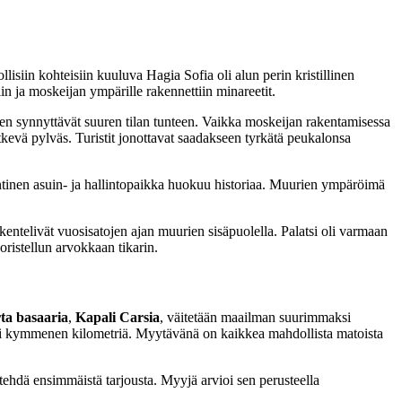
isiin kohteisiin kuuluva Hagia Sofia oli alun perin kristillinen
n ja moskeijan ympärille rakennettiin minareetit.
nen synnyttävät suuren tilan tunteen. Vaikka moskeijan rakentamisessa
Itkevä pylväs. Turistit jonottavat saadakseen tyrkätä peukalonsa
entinen asuin- ja hallintopaikka huokuu historiaa. Muurien ympäröimä
yskentelivät vuosisatojen ajan muurien sisäpuolella. Palatsi oli varmaan
ristellun arvokkaan tikarin.
ta basaaria
,
Kapali Carsia
, väitetään maailman suurimmaksi
n liki kymmenen kilometriä. Myytävänä on kaikkea mahdollista matoista
ta tehdä ensimmäistä tarjousta. Myyjä arvioi sen perusteella