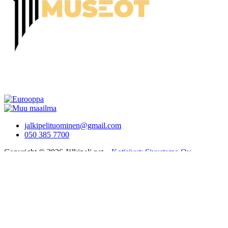
jalkipelituominen@gmail.com
050 385 7700
Copyright © 2026 Jälkipeli.net –
Kotisivut: Sivustamo Oy
JÄLKIPELI
MATKALLA MAAILMALLA
SALATUT MUSEOT
NOSTALGINEN TURKU
KIEHTOVAT KIRKOT
JÄLKIPELI