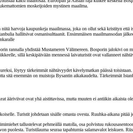
distää kaksi maanosaa. Euroopan ja Aasian raja kulkee keskellä Bospori
ja lukemattomien moskeijoiden mystinen maailma.
on niitä harvoja kaupunkeja maailmassa, joka on ollut sekä kristityn et
anbulia hallitsivat osmanisulttaanit. Ensimmäisen maailmansodan jälkeen
nkaralle
porin rannalla yhdistää Mustameren Välimereen. Bosporin jalokivi on ma
kkeelle, sillä keskipäivään mennessä laivaturistit ovat vallanneet nähtäv
eksi, löytyy tärkeimmät nähtävyydet kävelymatkan päässä toisistaan. N
utta sitä enemmän on muistoja Bysantin aikakaudelta. Tärkeimmät Istanb
eat ääriviivat ovat yhä aistittavissa, mutta muuten ei antiikin aikaista o
selle. Turistit johdetaan sisälle omasta ovesta. Ruuhka-aikana pitää j
limimiehet tallustelevat pehmeällä matolla, osa polvistuu rukousasentoon
von puolesta. Turistilauma seuraa tapahtumia salamavalot leiskuen. Riisu