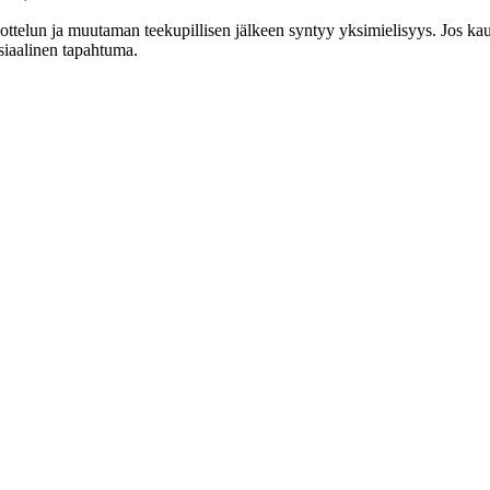
vottelun ja muutaman teekupillisen jälkeen syntyy yksimielisyys. Jos kau
siaalinen tapahtuma.