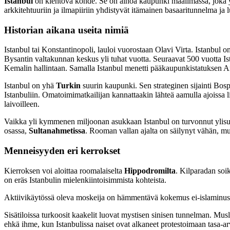
Istanbul
on kiehtova kohde. Se on ainoa kaupunki maailmassa, joka yh
arkkitehtuuriin ja ilmapiiriin yhdistyvät itämainen basaaritunnelma 
Historian aikana useita nimiä
Istanbul tai Konstantinopoli, lauloi vuorostaan Olavi Virta. Istanbul 
Bysantin valtakunnan keskus yli tuhat vuotta. Seuraavat 500 vuotta Ist
Kemalin hallintaan. Samalla Istanbul menetti pääkaupunkistatuksen A
Istanbul on yhä
Turkin
suurin kaupunki. Sen strateginen sijainti Bos
Istanbuliin. Omatoimimatkailijan kannattaakin lähteä aamulla ajoissa lii
laivoilleen.
Vaikka yli kymmenen miljoonan asukkaan Istanbul on turvonnut ylisuur
osassa,
Sultanahmetissa
. Rooman vallan ajalta on säilynyt vähän, m
Menneisyyden eri kerrokset
Kierroksen voi aloittaa roomalaiselta
Hippodromilta
. Kilparadan soik
on eräs Istanbulin mielenkiintoisimmista kohteista.
Aktiivikäytössä oleva moskeija on hämmentävä kokemus ei-islaminuskoi
Sisätiloissa turkoosit kaakelit luovat mystisen sinisen tunnelman. Mus
ehkä ihme, kun Istanbulissa naiset ovat alkaneet protestoimaan tasa-ar