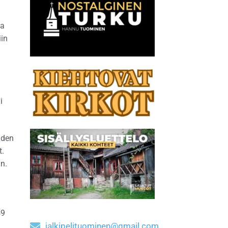
ta
iin
i
iden
t.
in.
n
59
jalkipelituominen@gmail.com