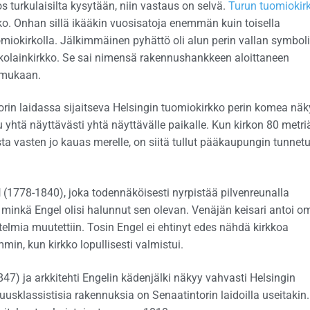
turkulaisilta kysytään, niin vastaus on selvä.
Turun tuomiokir
o. Onhan sillä ikääkin vuosisatoja enemmän kuin toisella
miokirkolla. Jälkimmäinen pyhättö oli alun perin vallan symboli
kolainkirkko. Se sai nimensä rakennushankkeen aloittaneen
 mukaan.
torin laidassa sijaitseva Helsingin tuomiokirkko perin komea näk
 yhtä näyttävästi yhtä näyttävälle paikalle. Kun kirkon 80 metri
sta vasten jo kauas merelle, on siitä tullut pääkaupungin tunnet
l
(1778-1840), joka todennäköisesti nyrpistää pilvenreunalla
n, minkä Engel olisi halunnut sen olevan. Venäjän keisari antoi o
elmia muutettiin. Tosin Engel ei ehtinyt edes nähdä kirkkoa
mmin, kun kirkko lopullisesti valmistui.
47) ja arkkitehti Engelin kädenjälki näkyy vahvasti Helsingin
sklassistisia rakennuksia on Senaatintorin laidoilla useitakin.