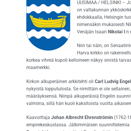
UUSIMAA / HELSINKI – Jos 
on valtakunnan ykköskirkk
ehdokkaalla, Helsingin tuo
nimensäkin mukaisesti Ni
Venäjän tsaari
Nikolai I
:n
Niin tai näin, on Senaatin
Harva kirkko on rakennettu
korkea vihreä kupoli kelloineen näkyy sinistä taiva
maamerkki.
Kirkon alkuperäinen arkkitehti oli
Carl Ludvig Enge
nykyistä lopputulosta. Se nimittäin ei ole sellaine
määräyksensä. Niinpä alkuperäisiä Engelin suunnit
valmiina, sillä hän kuoli kaksitoista vuotta aikaise
Kaavoittaja
Johan Albrecht Ehrenströmin
(1762-18
empirekeskustassa. Jälkimmäisen suunnittelemia uu