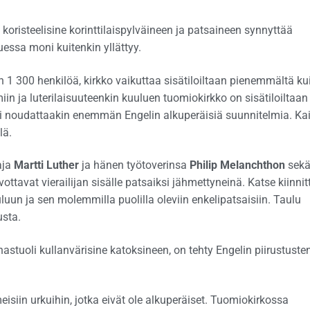
oristeelisine korinttilaispylväineen ja patsaineen synnyttää
essa moni kuitenkin yllättyy.
1 300 henkilöä, kirkko vaikuttaa sisätiloiltaan pienemmältä ku
iin ja luterilaisuuteenkin kuuluen tuomiokirkko on sisätiloiltaan
li noudattaakin enemmän Engelin alkuperäisiä suunnitelmia. Kai
lä.
aja
Martti Luther
ja hänen työtoverinsa
Philip Melanchthon
sek
vottavat vierailijan sisälle patsaiksi jähmettyneinä. Katse kiinnit
uluun ja sen molemmilla puolilla oleviin enkelipatsaisiin. Taulu
sta.
astuoli kullanvärisine katoksineen, on tehty Engelin piirustuste
siin urkuihin, jotka eivät ole alkuperäiset. Tuomiokirkossa