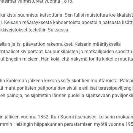
nitelmat valmistuivat vuonna 1818.
kaikista suunnista katsottuna. Sen tulisi muistuttaa kreikkalais
i. Keisarin määräyksestä kahdentoista apostolin patsasta lisätt
kkiveistokset teetettiin Saksassa.
lla sijaitsi päävartion rakennukset. Keisarin määräyksellä
entaaliset kiviportaat, kaupunkilaisten ja matkailijoiden suosittu
t Engelin mieleen. Hän koki, että näkymä torilta kirkolle muuttu
lin kuoleman jälkeen kirkon yksityiskohtien muuttamista. Patsa
ä mahtipontisten pääportaiden sivuille erilliset terassipaviljongi
jen painoja, ne sijoitettiin lännen puolella sijaitsevaan paviljonki
in jälkeen vuonna 1852. Kun Suomi itsenäistyi, keisarin mukaa
öhemmin Helsingin hiippakunnan perustamisen myötä vuonna 19