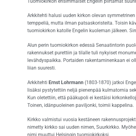
Tuomiokirkon ensimmäiset Engelin piirtämät suun
Arkkitehti halusi uuden kirkon olevan symmetrinen 
temppeliä, mutta ilman patsaskoristeita. Toisin käv
tuomiokirkon katolle Engelin kuoleman jälkeen. Sin
Alun perin tuomiokirkon edessä Senaatintorin puole
rakennukset purettiin ja tilalle tuli nykyiset monum
levähdyspaikka. Portaiden rakentaminenkaan ei ollu
liian suuresti.
Arkkitehti
Ernst Lohrmann
(1803-1870) jatkoi Enge
lisäksi pystytettiin neljä pienenpää kulmatornia sek
Kun oletettiin, että pääkupoli ei kestäisi kirkonkello
Toinen, idänpuoleinen paviljonki, toimii kappelina.
Kirkko valmistui vuosia kestäneen rakennusprojekt
nimetty kirkko sai uuden nimen, Suurkirkko. My
nimi muuttui Helsingin tuomiokirkoksi.