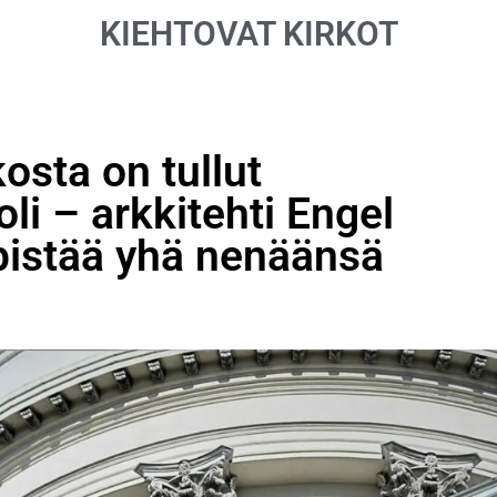
KIEHTOVAT KIRKOT
osta on tullut
i – arkkitehti Engel
pistää yhä nenäänsä