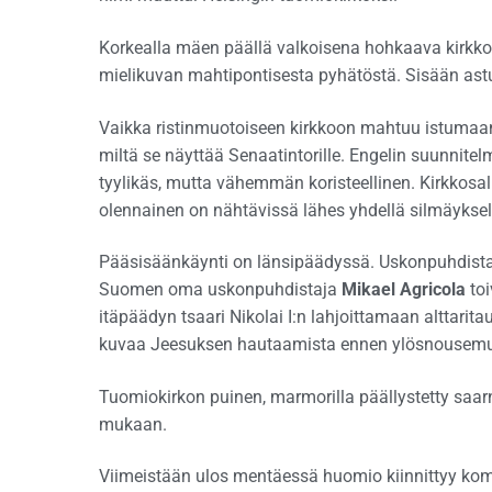
Korkealla mäen päällä valkoisena hohkaava kirkko k
mielikuvan mahtipontisesta pyhätöstä. Sisään astu
Vaikka ristinmuotoiseen kirkkoon mahtuu istumaan 
miltä se näyttää Senaatintorille. Engelin suunnitelm
tyylikäs, mutta vähemmän koristeellinen. Kirkkosa
olennainen on nähtävissä lähes yhdellä silmäyksel
Pääsisäänkäynti on länsipäädyssä. Uskonpuhdist
Suomen oma uskonpuhdistaja
Mikael Agricola
toi
itäpäädyn tsaari Nikolai I:n lahjoittamaan alttarita
kuvaa Jeesuksen hautaamista ennen ylösnousemu
Tuomiokirkon puinen, marmorilla päällystetty saarn
mukaan.
Viimeistään ulos mentäessä huomio kiinnittyy komei