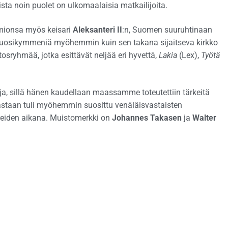
oista noin puolet on ulkomaalaisia matkailijoita.
omionsa myös keisari
Aleksanteri II
:n, Suomen suuruhtinaan
 vuosikymmeniä myöhemmin kuin sen takana sijaitseva kirkko
tosryhmää, jotka esittävät neljää eri hyvettä,
Lakia
(Lex),
Työtä
sija, sillä hänen kaudellaan maassamme toteutettiin tärkeitä
astaan tuli myöhemmin suosittu venäläisvastaisten
eiden aikana. Muistomerkki on
Johannes Takasen
ja
Walter