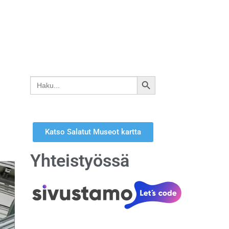
Search
SEARCH
for:
BUTTON
Katso Salatut Museot kartta
Yhteistyössä