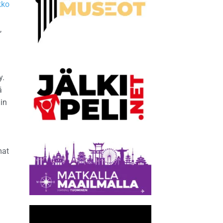
kko
,
y.
ä
uin
mat