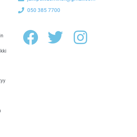
050 385 7700
in
kki
ä
tyy
n