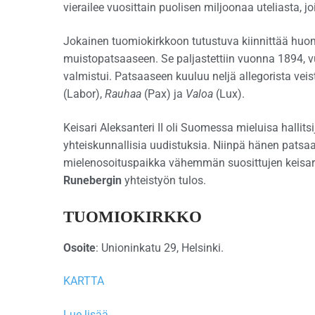
vierailee vuosittain puolisen miljoonaa uteliasta, j
Jokainen tuomiokirkkoon tutustuva kiinnittää hu
muistopatsaaseen. Se paljastettiin vuonna 1894,
valmistui. Patsaaseen kuuluu neljä allegorista veis
(Labor),
Rauhaa
(Pax) ja
Valoa
(Lux).
Keisari Aleksanteri II oli Suomessa mieluisa hallit
yhteiskunnallisia uudistuksia. Niinpä hänen patsa
mielenosoituspaikka vähemmän suosittujen keisar
Runebergin
yhteistyön tulos.
TUOMIOKIRKKO
Osoite
: Unioninkatu 29, Helsinki.
KARTTA
Lue lisää