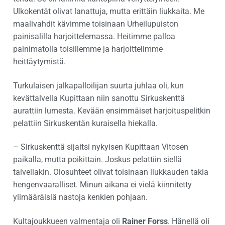
Ulkokentät olivat lanattuja, mutta erittäin liukkaita. Me
maalivahdit kävimme toisinaan Urheilupuiston
painisalilla harjoittelemassa. Heitimme palloa
painimatolla toisillemme ja harjoittelimme
heittäytymistä.
Turkulaisen jalkapalloilijan suurta juhlaa oli, kun
kevättalvella Kupittaan niin sanottu Sirkuskenttä
aurattiin lumesta. Kevään ensimmäiset harjoituspelitkin
pelattiin Sirkuskentän kuraisella hiekalla.
– Sirkuskenttä sijaitsi nykyisen Kupittaan Vitosen
paikalla, mutta poikittain. Joskus pelattiin siellä
talvellakin. Olosuhteet olivat toisinaan liukkauden takia
hengenvaaralliset. Minun aikana ei vielä kiinnitetty
ylimääräisiä nastoja kenkien pohjaan.
Kultajoukkueen valmentaja oli
Rainer Forss
. Hänellä oli