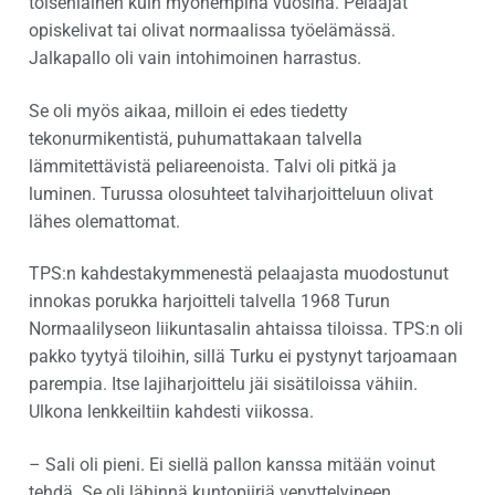
toisenlainen kuin myöhempinä vuosina. Pelaajat
opiskelivat tai olivat normaalissa työelämässä.
Jalkapallo oli vain intohimoinen harrastus.
Se oli myös aikaa, milloin ei edes tiedetty
tekonurmikentistä, puhumattakaan talvella
lämmitettävistä peliareenoista. Talvi oli pitkä ja
luminen. Turussa olosuhteet talviharjoitteluun olivat
lähes olemattomat.
TPS:n kahdestakymmenestä pelaajasta muodostunut
innokas porukka harjoitteli talvella 1968 Turun
Normaalilyseon liikuntasalin ahtaissa tiloissa. TPS:n oli
pakko tyytyä tiloihin, sillä Turku ei pystynyt tarjoamaan
parempia. Itse lajiharjoittelu jäi sisätiloissa vähiin.
Ulkona lenkkeiltiin kahdesti viikossa.
– Sali oli pieni. Ei siellä pallon kanssa mitään voinut
tehdä. Se oli lähinnä kuntopiiriä venyttelyineen.