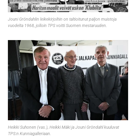
Jouni Gröndahlin leikekirjoihin on taltioitunut paljon muistoja
vuodelta 1968, jolloin TPS voitti Suomen mestaruuden.
Heikki Suhonen (vas.), Heikki Mäki ja Jouni Gröndahl kuuluvat
TPS:n Kunniagalleriaan.