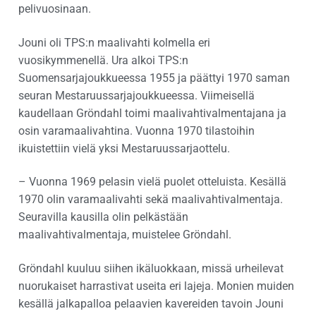
pelivuosinaan.
Jouni oli TPS:n maalivahti kolmella eri
vuosikymmenellä. Ura alkoi TPS:n
Suomensarjajoukkueessa 1955 ja päättyi 1970 saman
seuran Mestaruussarjajoukkueessa. Viimeisellä
kaudellaan Gröndahl toimi maalivahtivalmentajana ja
osin varamaalivahtina. Vuonna 1970 tilastoihin
ikuistettiin vielä yksi Mestaruussarjaottelu.
– Vuonna 1969 pelasin vielä puolet otteluista. Kesällä
1970 olin varamaalivahti sekä maalivahtivalmentaja.
Seuravilla kausilla olin pelkästään
maalivahtivalmentaja, muistelee Gröndahl.
Gröndahl kuuluu siihen ikäluokkaan, missä urheilevat
nuorukaiset harrastivat useita eri lajeja. Monien muiden
kesällä jalkapalloa pelaavien kavereiden tavoin Jouni