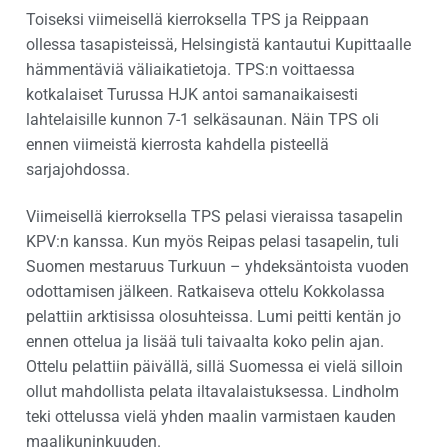
Toiseksi viimeisellä kierroksella TPS ja Reippaan
ollessa tasapisteissä, Helsingistä kantautui Kupittaalle
hämmentäviä väliaikatietoja. TPS:n voittaessa
kotkalaiset Turussa HJK antoi samanaikaisesti
lahtelaisille kunnon 7-1 selkäsaunan. Näin TPS oli
ennen viimeistä kierrosta kahdella pisteellä
sarjajohdossa.
Viimeisellä kierroksella TPS pelasi vieraissa tasapelin
KPV:n kanssa. Kun myös Reipas pelasi tasapelin, tuli
Suomen mestaruus Turkuun – yhdeksäntoista vuoden
odottamisen jälkeen. Ratkaiseva ottelu Kokkolassa
pelattiin arktisissa olosuhteissa. Lumi peitti kentän jo
ennen ottelua ja lisää tuli taivaalta koko pelin ajan.
Ottelu pelattiin päivällä, sillä Suomessa ei vielä silloin
ollut mahdollista pelata iltavalaistuksessa. Lindholm
teki ottelussa vielä yhden maalin varmistaen kauden
maalikuninkuuden.