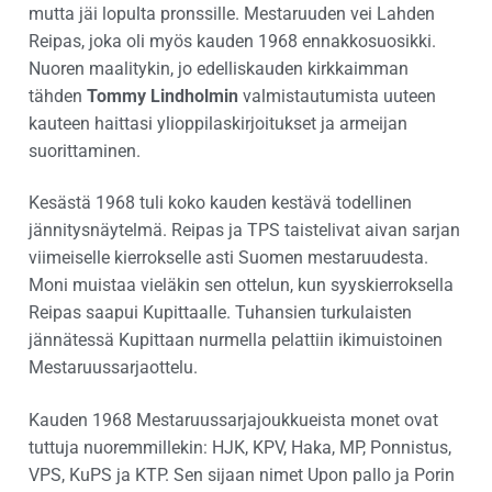
mutta jäi lopulta pronssille. Mestaruuden vei Lahden
Reipas, joka oli myös kauden 1968 ennakkosuosikki.
Nuoren maalitykin, jo edelliskauden kirkkaimman
tähden
Tommy Lindholmin
valmistautumista uuteen
kauteen haittasi ylioppilaskirjoitukset ja armeijan
suorittaminen.
Kesästä 1968 tuli koko kauden kestävä todellinen
jännitysnäytelmä. Reipas ja TPS taistelivat aivan sarjan
viimeiselle kierrokselle asti Suomen mestaruudesta.
Moni muistaa vieläkin sen ottelun, kun syyskierroksella
Reipas saapui Kupittaalle. Tuhansien turkulaisten
jännätessä Kupittaan nurmella pelattiin ikimuistoinen
Mestaruussarjaottelu.
Kauden 1968 Mestaruussarjajoukkueista monet ovat
tuttuja nuoremmillekin: HJK, KPV, Haka, MP, Ponnistus,
VPS, KuPS ja KTP. Sen sijaan nimet Upon pallo ja Porin