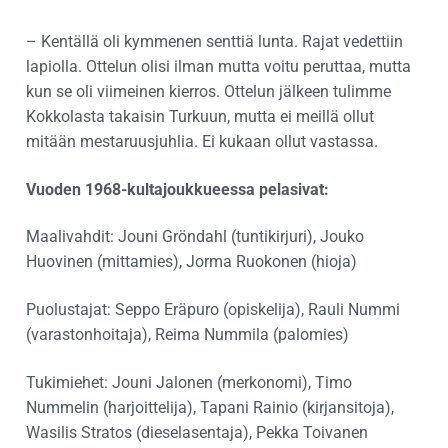
– Kentällä oli kymmenen senttiä lunta. Rajat vedettiin
lapiolla. Ottelun olisi ilman mutta voitu peruttaa, mutta
kun se oli viimeinen kierros. Ottelun jälkeen tulimme
Kokkolasta takaisin Turkuun, mutta ei meillä ollut
mitään mestaruusjuhlia. Ei kukaan ollut vastassa.
Vuoden 1968-kultajoukkueessa pelasivat:
Maalivahdit: Jouni Gröndahl (tuntikirjuri), Jouko
Huovinen (mittamies), Jorma Ruokonen (hioja)
Puolustajat: Seppo Eräpuro (opiskelija), Rauli Nummi
(varastonhoitaja), Reima Nummila (palomies)
Tukimiehet: Jouni Jalonen (merkonomi), Timo
Nummelin (harjoittelija), Tapani Rainio (kirjansitoja),
Wasilis Stratos (dieselasentaja), Pekka Toivanen