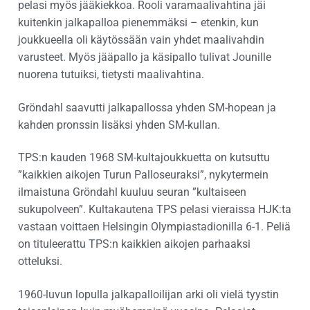
pelasi myös jääkiekkoa. Rooli varamaalivahtina jäi
kuitenkin jalkapalloa pienemmäksi – etenkin, kun
joukkueella oli käytössään vain yhdet maalivahdin
varusteet. Myös jääpallo ja käsipallo tulivat Jounille
nuorena tutuiksi, tietysti maalivahtina.
Gröndahl saavutti jalkapallossa yhden SM-hopean ja
kahden pronssin lisäksi yhden SM-kullan.
TPS:n kauden 1968 SM-kultajoukkuetta on kutsuttu
”kaikkien aikojen Turun Palloseuraksi”, nykytermein
ilmaistuna Gröndahl kuuluu seuran ”kultaiseen
sukupolveen”. Kultakautena TPS pelasi vieraissa HJK:ta
vastaan voittaen Helsingin Olympiastadionilla 6-1. Peliä
on tituleerattu TPS:n kaikkien aikojen parhaaksi
otteluksi.
1960-luvun lopulla jalkapalloilijan arki oli vielä tyystin