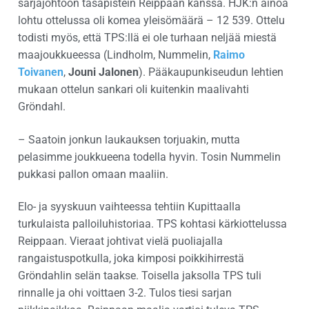
sarjajohtoon tasapistein Reippaan kanssa. HJK:n ainoa
lohtu ottelussa oli komea yleisömäärä – 12 539. Ottelu
todisti myös, että TPS:llä ei ole turhaan neljää miestä
maajoukkueessa (Lindholm, Nummelin,
Raimo
Toivanen
,
Jouni Jalonen
). Pääkaupunkiseudun lehtien
mukaan ottelun sankari oli kuitenkin maalivahti
Gröndahl.
– Saatoin jonkun laukauksen torjuakin, mutta
pelasimme joukkueena todella hyvin. Tosin Nummelin
pukkasi pallon omaan maaliin.
Elo- ja syyskuun vaihteessa tehtiin Kupittaalla
turkulaista palloiluhistoriaa. TPS kohtasi kärkiottelussa
Reippaan. Vieraat johtivat vielä puoliajalla
rangaistuspotkulla, joka kimposi poikkihirrestä
Gröndahlin selän taakse. Toisella jaksolla TPS tuli
rinnalle ja ohi voittaen 3-2. Tulos tiesi sarjan