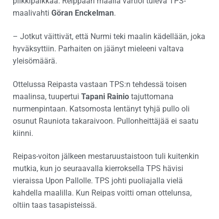
piikkipaikkaa. Reippaan maalia vartioi tuleva TPS-
maalivahti
Göran Enckelman
.
– Jotkut väittivät, että Nurmi teki maalin kädellään, joka
hyväksyttiin. Parhaiten on jäänyt mieleeni valtava
yleisömäärä.
Ottelussa Reipasta vastaan TPS:n tehdessä toisen
maalinsa, tuupertui
Tapani Rainio
tajuttomana
nurmenpintaan. Katsomosta lentänyt tyhjä pullo oli
osunut Rauniota takaraivoon. Pullonheittäjää ei saatu
kiinni.
Reipas-voiton jälkeen mestaruustaistoon tuli kuitenkin
mutkia, kun jo seuraavalla kierroksella TPS hävisi
vieraissa Upon Pallolle. TPS johti puoliajalla vielä
kahdella maalilla. Kun Reipas voitti oman ottelunsa,
oltiin taas tasapisteissä.