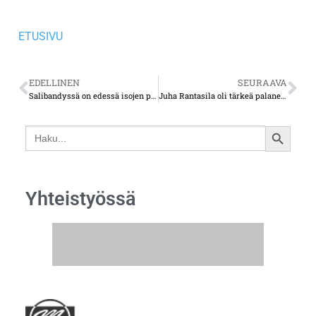
ETUSIVU
EDELLINEN
SEURAAVA
Salibandyssä on edessä isojen päätösten aika – mikä joukkue nousee, mikä putoaa
Juha Rantasila oli tärkeä palanen värikkään HIFK-brändin rakentamisessa
Search
SEARCH
for:
BUTTON
Yhteistyössä