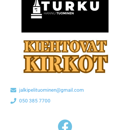
jalkipelituominen@gmail.com
050 385 7700