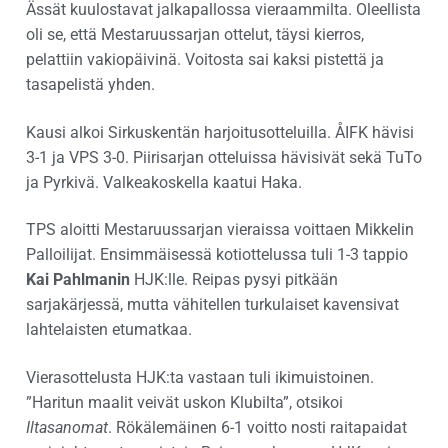
Ässät kuulostavat jalkapallossa vieraammilta. Oleellista
oli se, että Mestaruussarjan ottelut, täysi kierros,
pelattiin vakiopäivinä. Voitosta sai kaksi pistettä ja
tasapelistä yhden.
Kausi alkoi Sirkuskentän harjoitusotteluilla. ÅIFK hävisi
3-1 ja VPS 3-0. Piirisarjan otteluissa hävisivät sekä TuTo
ja Pyrkivä. Valkeakoskella kaatui Haka.
TPS aloitti Mestaruussarjan vieraissa voittaen Mikkelin
Palloilijat. Ensimmäisessä kotiottelussa tuli 1-3 tappio
Kai Pahlmanin
HJK:lle. Reipas pysyi pitkään
sarjakärjessä, mutta vähitellen turkulaiset kavensivat
lahtelaisten etumatkaa.
Vierasottelusta HJK:ta vastaan tuli ikimuistoinen.
”Haritun maalit veivät uskon Klubilta”, otsikoi
Iltasanomat
. Rökälemäinen 6-1 voitto nosti raitapaidat