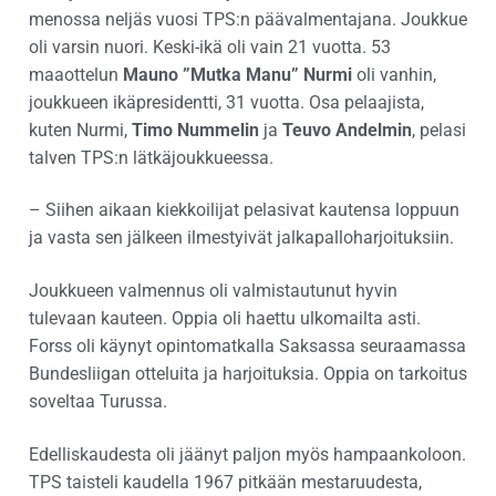
menossa neljäs vuosi TPS:n päävalmentajana. Joukkue
oli varsin nuori. Keski-ikä oli vain 21 vuotta. 53
maaottelun
Mauno ”Mutka Manu” Nurmi
oli vanhin,
joukkueen ikäpresidentti, 31 vuotta. Osa pelaajista,
kuten Nurmi,
Timo Nummelin
ja
Teuvo Andelmin
, pelasi
talven TPS:n lätkäjoukkueessa.
– Siihen aikaan kiekkoilijat pelasivat kautensa loppuun
ja vasta sen jälkeen ilmestyivät jalkapalloharjoituksiin.
Joukkueen valmennus oli valmistautunut hyvin
tulevaan kauteen. Oppia oli haettu ulkomailta asti.
Forss oli käynyt opintomatkalla Saksassa seuraamassa
Bundesliigan otteluita ja harjoituksia. Oppia on tarkoitus
soveltaa Turussa.
Edelliskaudesta oli jäänyt paljon myös hampaankoloon.
TPS taisteli kaudella 1967 pitkään mestaruudesta,