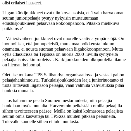
olisi erilaiset haasteet.
Liigan kärkijoukkueet ovat niin kovatasoisia, että vain harva oman
seuran junioripelaaja pystyy nykyisin murtautumaan
edustusjoukkueen pelaavaan kokoonpanoon. Pitääkö mielikuva
paikkansa?
– Välierävaiheen joukkueet ovat nuorelle vaativia ympäristöjä. On
luonnollista, että junnupeleistä, muutamaa poikkeusta lukuun
ottamatta, ei nousta suoraan pelaavaan liigakokoonpanoon. Mutta
kyllä Classicissa tai Tepsissä on nuoria 2000-luvulla syntyneitä
pelaajia isoissakin rooleissa. Kärkijoukkueiden ulkopuolella tilanne
on hieman helpompi.
Olet itse mukana TPS Salibandyn organisaatiossa ja vastaat paljon
pelaajahankinnoista. Turkulaisjoukkueiden laaja juniorituotanto ei
tuota riittävästi liigatason pelaajia, vaan valmiita vahvistuksia pitää
hankkia muualta.
– Jos haluamme pelata Suomen mestaruudesta, niin pelaajia
hankitaan myös muualta. Harvemmin pelkästään omilla pelaajilla
siihen tavoitteeseen pääsee. Meillä on kaksi kolmasosaa pelaajista
seuran omia kasvatteja tai TPS:ssä muuten pitkään pelanneita.
Tulevalle kaudelle siihen ei tule muutosta.