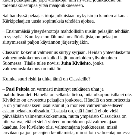
todennäköisempää yltää maajoukkueeseen.
Salibandyssä pelaajasiirtoja julkaistaan nykyisin jo kauden aikana.
Kärkipelaajien uusia sopimuksia tehdään ajoissa.
– Ensimmäisiä yhteydenottoja mahdollisiin uusiin pelaajiin tehdään
jo syksyllä. Kun kyse on lähinnä amatöörilajista, on pelaajan
siirtymisessä paljon käytännön järjestelyjäkin.
Classicin kokenut valmennus siirtyy syrjään. Heidän yhteenlaskettu
valmennuskokemus on kaikki lajit huomioiden ylivoimainen
Suomessa. Tilalle tulee noviisi
Juha Kivilehto
, jonka
valmennuskokemus on mitätön.
Kuinka suuri riski ja uhka tämä on Classicille?
–
Pasi Peltola
on varmasti miettinyt etukäteen uhat ja
mahdollisuudet. Hänellä on sellaista tietoa, mitä ulkopuolisilla ei ole.
Kivilehto on arvostettu pelaajien joukossa. Hänellä on senioriteettia
ja on ymmärtääkseni osallistunut jo moneen valmennukselliseen
asiaan pelaajaroolissakin. Tosiasia on, että hänellä ei ole vielä
päivääkään valmennuskokemusta, mutta ympäristö Classicissa on
niin vahva, että ei siellä yhteen nuorehkoon päävalmentajaan
kaaduta. Jos Kivilehto olisi valmentajana joukkueessa, missä
tarvitaan paljon pelaajien kehittämistä, niin silloin valmentajuudessa