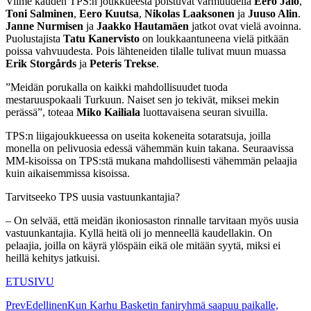
Viime kauden TPS:n joukkueesta poistuvat varmuudella
Eero Jalo
,
Toni Salminen
,
Eero Kuutsa
,
Nikolas Laaksonen
ja
Juuso Alin
.
Janne Nurmisen
ja
Jaakko Hautamäen
jatkot ovat vielä avoinna.
Puolustajista
Tatu Kanervisto
on loukkaantuneena vielä pitkään
poissa vahvuudesta. Pois lähteneiden tilalle tulivat muun muassa
Erik Storgårds
ja
Peteris Trekse
.
”Meidän porukalla on kaikki mahdollisuudet tuoda
mestaruuspokaali Turkuun. Naiset sen jo tekivät, miksei mekin
perässä”, toteaa
Miko Kailiala
luottavaisena seuran sivuilla.
TPS:n liigajoukkueessa on useita kokeneita sotaratsuja, joilla
monella on pelivuosia edessä vähemmän kuin takana. Seuraavissa
MM-kisoissa on TPS:stä mukana mahdollisesti vähemmän pelaajia
kuin aikaisemmissa kisoissa.
Tarvitseeko TPS uusia vastuunkantajia?
– On selvää, että meidän ikoniosaston rinnalle tarvitaan myös uusia
vastuunkantajia. Kyllä heitä oli jo menneellä kaudellakin. On
pelaajia, joilla on käyrä ylöspäin eikä ole mitään syytä, miksi ei
heillä kehitys jatkuisi.
ETUSIVU
Prev
Edellinen
Kun Karhu Basketin faniryhmä saapuu paikalle,