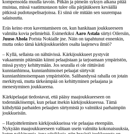
kompensoida muulla tavoin. Pitkän ja pimeän syksyn aikana pitää
muistaa, missä vaatimustason tulee olla pärjätäkseen keväällä
pitkissä pudotuspelisarjoissa. Ei siinä ole mitään sen suurempaa
salaisuutta.
Eräs keino eron kaventamiseen on, kun hankitaan joukkueeseen
valmiita kovia pelimiehiä. Esimerkiksi
Aaro Astala
siirtyi Oilersiin,
Juuso Ahola
Porista Nokialle jne. Näin on tapahtunut ennenkin,
mutta onko tämä kärkijoukkueiden osalta laajeneva ilmiö?
– Kyllä, sellaista on nähtävissä. Kärkijoukkueet pystyvät
vakaammin pitämään kiinni pelaajistaan ja tarjoamaan ympäristön,
missä pystyy kehittymään. Jos seuralla ei ole riittävästi
kunnianhimoa, kunnianhimoiset pelaajat siirtyvät
kunnianhimoisempaan ympäristöön. Salibandyssä rahalla on jotain
merkitystä, mutta tärkeämpää on kehittyminen pelaajana ja
menestyminen joukkueena.
Kärkipelaajat tiedostavat, että pääsy maajoukkueeseen on
todennäköisempi, kun pelaat itsekin kärkijoukkueessa. Tämä
kiihdyttää parhaiden pelaajien siirtymistä jo valmiiksi parhaimpiin
joukkueisiin.
– Harjoitteleminen kärkijoukkueissa vie pelaajaa eteenpäin.
Nykyään maajoukkueeseen valitaan usein valmiita kokonaisuuksia,
kuten pakkipareja, jopa viisikkoja, niin hyvästä joukkueesta on