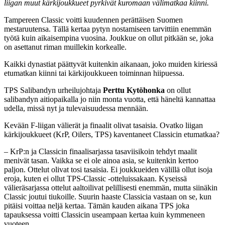
liigan muut kärkijoukkueet pyrkivät kuromaan välimatkaa kiinni.
Tampereen Classic voitti kuudennen perättäisen Suomen
mestaruutensa. Tällä kertaa pytyn nostamiseen tarvittiin enemmän
työtä kuin aikaisempina vuosina. Joukkue on ollut pitkään se, joka
on asettanut riman muillekin korkealle.
Kaikki dynastiat päättyvät kuitenkin aikanaan, joko muiden kiriessä
etumatkan kiinni tai kärkijoukkueen toiminnan hiipuessa.
TPS Salibandyn urheilujohtaja
Perttu Kytöhonka
on ollut
salibandyn aitiopaikalla jo niin monta vuotta, että häneltä kannattaa
udella, missä nyt ja tulevaisuudessa mennään.
Kevään F-liigan välierät ja finaalit olivat tasaisia. Ovatko liigan
kärkijoukkueet (KrP, Oilers, TPS) kaventaneet Classicin etumatkaa?
– KrP:n ja Classicin finaalisarjassa tasaviisikoin tehdyt maalit
menivät tasan. Vaikka se ei ole ainoa asia, se kuitenkin kertoo
paljon. Ottelut olivat tosi tasaisia. Ei joukkueiden välillä ollut isoja
eroja, kuten ei ollut TPS-Classic -otteluissakaan. Kyseissä
välieräsarjassa ottelut aaltoilivat pelillisesti enemmän, mutta siinäkin
Classic joutui tiukoille. Suurin haaste Classicia vastaan on se, kun
pitäisi voittaa neljä kertaa. Tämän kauden aikana TPS joka
tapauksessa voitti Classicin useampaan kertaa kuin kymmeneen
vuoteen.