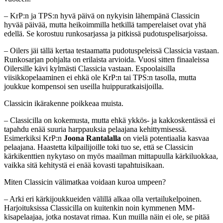
– KrP:n ja TPS:n hyvä päivä on nykyisin lähempänä Classicin
hyvää päivää, mutta heikoimmilla hetkillä tamperelaiset ovat yhä
edellä. Se korostuu runkosarjassa ja pitkissä pudotuspelisarjoissa.
– Oilers jäi tällä kertaa testaamatta pudotuspeleissä Classicia vastaan.
Runkosarjan pohjalta on erilaista arvioida. Vuosi sitten finaaleissa
Oilersille kävi kylmästi Classicia vastaan. Espoolaisilla
viisikkopelaaminen ei ehkä ole KrP:n tai TPS:n tasolla, mutta
joukkue kompensoi sen useilla huippuratkaisijoilla.
Classicin ikärakenne poikkeaa muista.
– Classicilla on kokemusta, mutta ehkä ykkös- ja kakkoskentässä ei
tapahdu enää suuria harppauksia pelaajana kehittymisessä.
Esimerkiksi KrP:n
Joona Rantalalla
on vielä potentiaalia kasvaa
pelaajana. Haastetta kilpailijoille toki tuo se, että se Classicin
kärkikenttien nykytaso on myös maailman mittapuulla kärkiluokkaa,
vaikka sitä kehitystä ei enää kovasti tapahtuisikaan.
Miten Classicin välimatkaa voidaan kuroa umpeen?
– Arki eri kärkijoukkueiden välillä alkaa olla vertailukelpoinen.
Harjoituksissa Classicilla on kuitenkin noin kymmenen MM-
kisapelaajaa, jotka nostavat rimaa. Kun muilla näin ei ole, se pitää