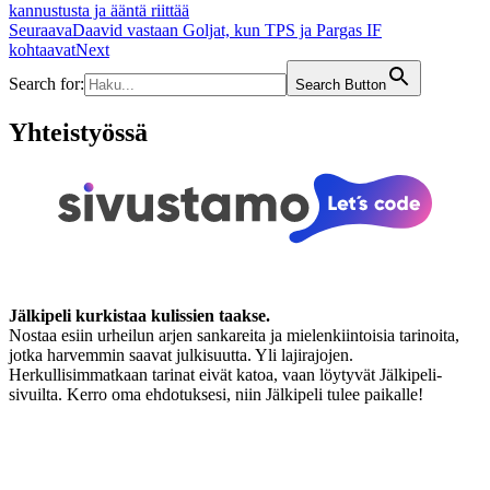
kannustusta ja ääntä riittää
Seuraava
Daavid vastaan Goljat, kun TPS ja Pargas IF
kohtaavat
Next
Search for:
Search Button
Yhteistyössä
Jälkipeli kurkistaa kulissien taakse.
Nostaa esiin urheilun arjen sankareita ja mielenkiintoisia tarinoita,
jotka harvemmin saavat julkisuutta. Yli lajirajojen.
Herkullisimmatkaan tarinat eivät katoa, vaan löytyvät Jälkipeli-
sivuilta. Kerro oma ehdotuksesi, niin Jälkipeli tulee paikalle!