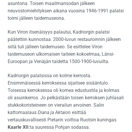
asuntona. Toisen maailmansodan jälkeen
neuvostomiehityksen aikana vuosina 1946-1991 palatsi
toimi jälleen taidemuseona.
Kun Viron itsenäisyys palautui, Kadriorgin palatsi
päätettiin kunnostaa. 2000-luvun restauroinnin jälkeen
siitä tuli jälleen taidemuseo. Se esittelee Viron
taidemuseon ulkomaisen taiteen kokoelmaa, Länsi-
Euroopan ja Venäjän taidetta 1500-1900-luvuilta.
Kadriorgin palatsissa on kolme kerrosta.
Ensimmäisessä kerroksessa sijaitsee sisääntulo.
Toisessa kerroksessa oli komea edustustila ja kolmas
oli asuinkerros. Jo pelkästään toisen kerroksen juhlasali
stukkokoristeineen on vierailun arvoinen. Salin
kattomaalaus
Diana ja Aktaion
esittää
vertauskuvallisesti Pietarin voittoa Ruotsin kuningas
Kaarle XII
:ta suuressa Pohjan sodassa.