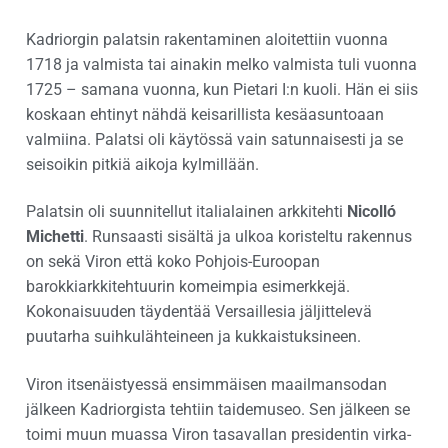
Kadriorgin palatsin rakentaminen aloitettiin vuonna
1718 ja valmista tai ainakin melko valmista tuli vuonna
1725 – samana vuonna, kun Pietari I:n kuoli. Hän ei siis
koskaan ehtinyt nähdä keisarillista kesäasuntoaan
valmiina. Palatsi oli käytössä vain satunnaisesti ja se
seisoikin pitkiä aikoja kylmillään.
Palatsin oli suunnitellut italialainen arkkitehti
Nicolló
Michetti
. Runsaasti sisältä ja ulkoa koristeltu rakennus
on sekä Viron että koko Pohjois-Euroopan
barokkiarkkitehtuurin komeimpia esimerkkejä.
Kokonaisuuden täydentää Versaillesia jäljittelevä
puutarha suihkulähteineen ja kukkaistuksineen.
Viron itsenäistyessä ensimmäisen maailmansodan
jälkeen Kadriorgista tehtiin taidemuseo. Sen jälkeen se
toimi muun muassa Viron tasavallan presidentin virka-