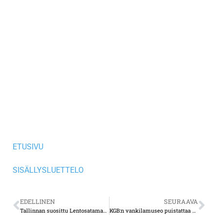
ETUSIVU
SISÄLLYSLUETTELO
EDELLINEN
SEURAAVA
Tallinnan suosittu Lentosataman merimuseo on eräs Euroopan hienoimmista museoista
KGB:n vankilamuseo puistattaa – mutta niin on tarkoituskin