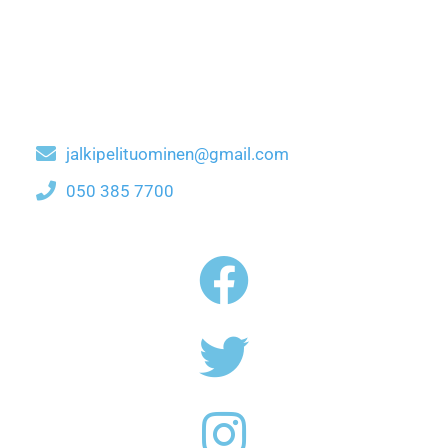
jalkipelituominen@gmail.com
050 385 7700