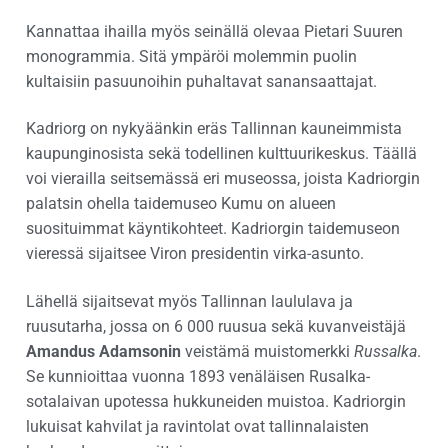
Kannattaa ihailla myös seinällä olevaa Pietari Suuren
monogrammia. Sitä ympäröi molemmin puolin
kultaisiin pasuunoihin puhaltavat sanansaattajat.
Kadriorg on nykyäänkin eräs Tallinnan kauneimmista
kaupunginosista sekä todellinen kulttuurikeskus. Täällä
voi vierailla seitsemässä eri museossa, joista Kadriorgin
palatsin ohella taidemuseo Kumu on alueen
suosituimmat käyntikohteet. Kadriorgin taidemuseon
vieressä sijaitsee Viron presidentin virka-asunto.
Lähellä sijaitsevat myös Tallinnan laululava ja
ruusutarha, jossa on 6 000 ruusua sekä kuvanveistäjä
Amandus Adamsonin
veistämä muistomerkki
Russalka
.
Se kunnioittaa vuonna 1893 venäläisen Rusalka-
sotalaivan upotessa hukkuneiden muistoa. Kadriorgin
lukuisat kahvilat ja ravintolat ovat tallinnalaisten