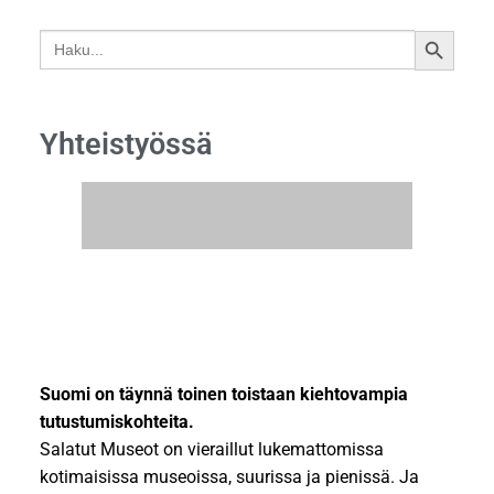
Search
SEARCH
for:
BUTTON
Yhteistyössä
Suomi on täynnä toinen toistaan kiehtovampia
tutustumiskohteita.
Salatut Museot on vieraillut lukemattomissa
kotimaisissa museoissa, suurissa ja pienissä. Ja