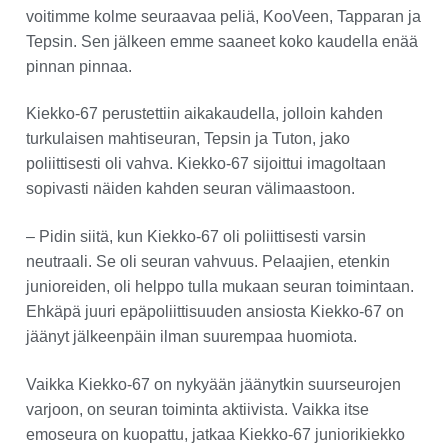
voitimme kolme seuraavaa peliä, KooVeen, Tapparan ja
Tepsin. Sen jälkeen emme saaneet koko kaudella enää
pinnan pinnaa.
Kiekko-67 perustettiin aikakaudella, jolloin kahden
turkulaisen mahtiseuran, Tepsin ja Tuton, jako
poliittisesti oli vahva. Kiekko-67 sijoittui imagoltaan
sopivasti näiden kahden seuran välimaastoon.
– Pidin siitä, kun Kiekko-67 oli poliittisesti varsin
neutraali. Se oli seuran vahvuus. Pelaajien, etenkin
junioreiden, oli helppo tulla mukaan seuran toimintaan.
Ehkäpä juuri epäpoliittisuuden ansiosta Kiekko-67 on
jäänyt jälkeenpäin ilman suurempaa huomiota.
Vaikka Kiekko-67 on nykyään jäänytkin suurseurojen
varjoon, on seuran toiminta aktiivista. Vaikka itse
emoseura on kuopattu, jatkaa Kiekko-67 juniorikiekko