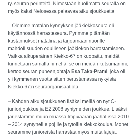
ry. seuran perinteitä. Nimestään huolimatta seuralla on
myös kaksi Nelosessa pelaavaa aikuisjoukkuetta.
– Olemme matalan kynnyksen jääkiekkoseura eli
käytännössä harrasteseura. Pyrimme pitämään
kustannukset matalina ja tarjoamaan nuorille
mahdollisuuden edulliseen jääkiekon harrastamiseen.
Vaikka alkuperäinen Kiekko-67 on kuopattu, meidät
tunnettaan samalla nimellä, se on meidän kutsumanimi,
kertoo seuran puheenjohtaja
Esa Taka-Prami
, joka oli
yli kymmenen vuotta sitten perustamassa nykyistä
Kiekko-67:n seuraorganisaatiota.
– Kahden aikuisjoukkueen lisäksi meillä on nyt C-
juniorijoukkue ja E2 2008 syntyneiden joukkue. Lisäksi
järjestämme muun muassa Impivaaran jäähallissa 2010
– 2014 syntyneille pojille ja tytöille kiekkokoulua. Monet
seuramme junioreista harrastaa myös muita lajeja.