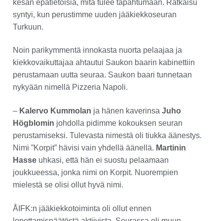
kesän epätietoisia, mitä tulee tapahtumaan. Ratkaisu
syntyi, kun perustimme uuden jääkiekkoseuran
Turkuun.
Noin parikymmentä innokasta nuorta pelaajaa ja
kiekkovaikuttajaa ahtautui Saukon baarin kabinettiin
perustamaan uutta seuraa. Saukon baari tunnetaan
nykyään nimellä Pizzeria Napoli.
–
Kalervo Kummolan
ja hänen kaverinsa
Juho
Högblomin
johdolla pidimme kokouksen seuran
perustamiseksi. Tulevasta nimestä oli tiukka äänestys.
Nimi ”Korpit” hävisi vain yhdellä äänellä.
Martinin
Hasse
uhkasi, että hän ei suostu pelaamaan
joukkueessa, jonka nimi on Korpit. Nuorempien
mielestä se olisi ollut hyvä nimi.
ÅIFK:n jääkiekkotoiminta oli ollut ennen
lopettamispäätöstä aktiivista. Seurassa oli muun