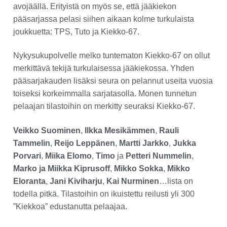
avojäällä. Erityistä on myös se, että jääkiekon
pääsarjassa pelasi siihen aikaan kolme turkulaista
joukkuetta: TPS, Tuto ja Kiekko-67.
Nykysukupolvelle melko tuntematon Kiekko-67 on ollut
merkittävä tekijä turkulaisessa jääkiekossa. Yhden
pääsarjakauden lisäksi seura on pelannut useita vuosia
toiseksi korkeimmalla sarjatasolla. Monen tunnetun
pelaajan tilastoihin on merkitty seuraksi Kiekko-67.
Veikko Suominen
,
Ilkka Mesikämmen
,
Rauli
Tammelin
,
Reijo Leppänen
,
Martti
Jarkko
,
Jukka
Porvari
,
Miika Elomo
,
Timo
ja
Petteri Nummelin
,
Marko ja Miikka Kiprusoff
,
Mikko Sokka
,
Mikko
Eloranta
,
Jani Kiviharju
,
Kai Nurminen
…lista on
todella pitkä. Tilastoihin on ikuistettu reilusti yli 300
”Kiekkoa” edustanutta pelaajaa.