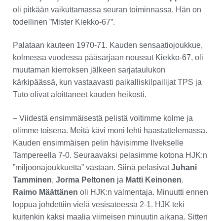
oli pitkään vaikuttamassa seuran toiminnassa. Hän on
todellinen ”Mister Kiekko-67”.
Palataan kauteen 1970-71. Kauden sensaatiojoukkue,
kolmessa vuodessa pääsarjaan noussut Kiekko-67, oli
muutaman kierroksen jälkeen sarjataulukon
kärkipäässä, kun vastaavasti paikalliskilpailijat TPS ja
Tuto olivat aloittaneet kauden heikosti.
– Viidestä ensimmäisestä pelistä voitimme kolme ja
olimme toisena. Meitä kävi moni lehti haastattelemassa.
Kauden ensimmäisen pelin hävisimme Ilvekselle
Tampereella 7-0. Seuraavaksi pelasimme kotona HJK:n
”miljoonajoukkuetta” vastaan. Siinä pelasivat
Juhani
Tamminen
,
Jorma Peltonen
ja
Matti Keinonen
.
Raimo Määttänen
oli HJK:n valmentaja. Minuutti ennen
loppua johdettiin vielä vesisateessa 2-1. HJK teki
kuitenkin kaksi maalia viimeisen minuutin aikana. Sitten