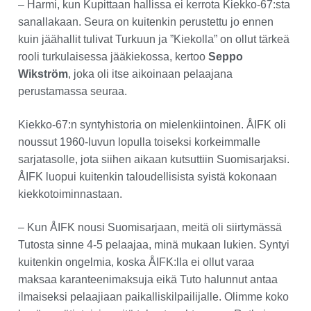
– Harmi, kun Kupittaan hallissa ei kerrota Kiekko-67:sta
sanallakaan. Seura on kuitenkin perustettu jo ennen
kuin jäähallit tulivat Turkuun ja ”Kiekolla” on ollut tärkeä
rooli turkulaisessa jääkiekossa, kertoo
Seppo
Wikström
, joka oli itse aikoinaan pelaajana
perustamassa seuraa.
Kiekko-67:n syntyhistoria on mielenkiintoinen. ÅIFK oli
noussut 1960-luvun lopulla toiseksi korkeimmalle
sarjatasolle, jota siihen aikaan kutsuttiin Suomisarjaksi.
ÅIFK luopui kuitenkin taloudellisista syistä kokonaan
kiekkotoiminnastaan.
– Kun ÅIFK nousi Suomisarjaan, meitä oli siirtymässä
Tutosta sinne 4-5 pelaajaa, minä mukaan lukien. Syntyi
kuitenkin ongelmia, koska ÅIFK:lla ei ollut varaa
maksaa karanteenimaksuja eikä Tuto halunnut antaa
ilmaiseksi pelaajiaan paikalliskilpailijalle. Olimme koko