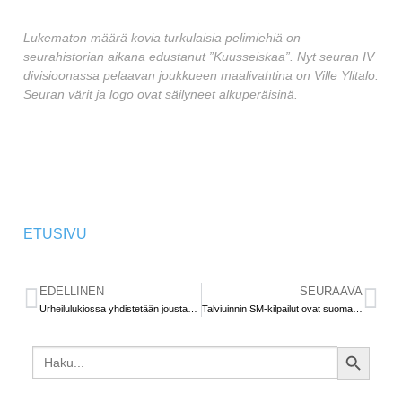
Lukematon määrä kovia turkulaisia pelimiehiä on
seurahistorian aikana edustanut ”Kuusseiskaa”. Nyt seuran IV
divisioonassa pelaavan joukkueen maalivahtina on Ville Ylitalo.
Seuran värit ja logo ovat säilyneet alkuperäisinä.
ETUSIVU
EDELLINEN
SEURAAVA
Urheilulukiossa yhdistetään joustavasti opiskelu ja urheilijaksi kasvaminen
Talviuinnin SM-kilpailut ovat suomalaista kylmänhuuruista hulluutta
Search
SEARCH
for:
BUTTON