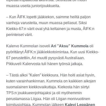
muassa useita juniorijoukkueita.
– Kun ÅIFK lopetti jääkiekon, saimme heiltä paljon
vanhoja varusteita, muun muassa peliasut. Siksi
Kiekko-67:n värit ovat yhä keltainen ja musta, ÅIFK:n
perinteiset värit.
Kalervo Kummolan isoveli
Ari ”Aksu” Kummola
oli
pyörittänyt ÅIFK:n jääkiekkotoimintaa. Kun uusi Kiekko-
67 perustettiin, Ari muutti pysyvästi Australiaan.
Pikkuveli Kalervosta tuli hänen työnsä jatkaja.
– Tästä alkoi ”Kalen” kiekkoura. Hän hoiti asiat hyvin,
kuten varainhankinnan. Kummola on kaikkien aikojen
suomalainen kiekkovaikuttaja. Kiekosta hän siirtyi
TPS:n joukkueenjohtajaksi ja oli myöhemmin
perustamassa Liigaa. Hän oli Liigan monivuotinen
toimitusjohtaja. Kummolan jälkeen
Kalevi Leppänen