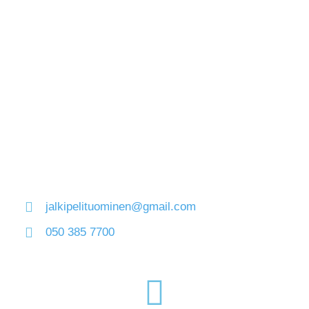
jalkipelituominen@gmail.com
050 385 7700