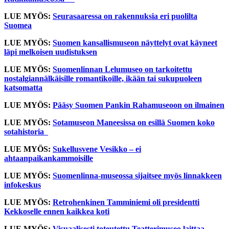
LUE MYÖS:
Seurasaaressa on rakennuksia eri puolilta
Suomea
LUE MYÖS:
Suomen kansallismuseon näyttelyt ovat käyneet
läpi melkoisen uudistuksen
LUE MYÖS:
Suomenlinnan Lelumuseo on tarkoitettu
nostalgiannälkäisille romantikoille, ikään tai sukupuoleen
katsomatta
LUE MYÖS:
Pääsy Suomen Pankin Rahamuseoon on ilmainen
LUE MYÖS:
Sotamuseon Maneesissa on esillä Suomen koko
sotahistoria
LUE MYÖS:
Sukellusvene Vesikko – ei
ahtaanpaikankammoisille
LUE MYÖS:
Suomenlinna-museossa sijaitsee myös linnakkeen
infokeskus
LUE MYÖS:
Retrohenkinen Tamminiemi oli presidentti
Kekkoselle ennen kaikkea koti
LUE MYÖS:
Visuaalisesti toteutettu Teatterimuseo laittaa