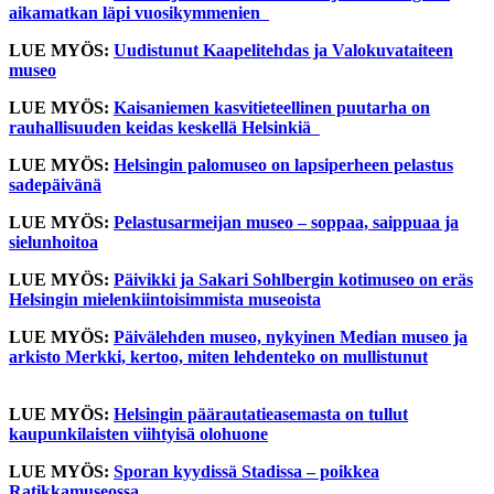
aikamatkan läpi vuosikymmenien
LUE MYÖS:
Uudistunut Kaapelitehdas ja Valokuvataiteen
museo
LUE MYÖS:
Kaisaniemen kasvitieteellinen puutarha on
rauhallisuuden keidas keskellä Helsinkiä
LUE MYÖS:
Helsingin palomuseo on lapsiperheen pelastus
sadepäivänä
LUE MYÖS:
Pelastusarmeijan museo – soppaa, saippuaa ja
sielunhoitoa
LUE MYÖS:
Päivikki ja Sakari Sohlbergin kotimuseo on eräs
Helsingin mielenkiintoisimmista museoista
LUE MYÖS:
Päivälehden museo, nykyinen Median museo ja
arkisto Merkki, kertoo, miten lehdenteko on mullistunut
LUE MYÖS:
Helsingin päärautatieasemasta on tullut
kaupunkilaisten viihtyisä olohuone
LUE MYÖS:
Sporan kyydissä Stadissa – poikkea
Ratikkamuseossa