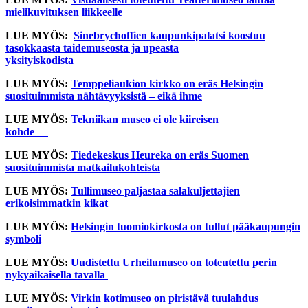
mielikuvituksen liikkeelle
LUE MYÖS:
Sinebrychoffien kaupunkipalatsi koostuu
tasokkaasta taidemuseosta ja upeasta
yksityiskodista
LUE MYÖS:
Temppeliaukion kirkko on eräs Helsingin
suosituimmista nähtävyyksistä – eikä ihme
LUE MYÖS:
Tekniikan museo ei ole kiireisen
kohde
LUE MYÖS:
Tiedekeskus Heureka on eräs Suomen
suosituimmista matkailukohteista
LUE MYÖS:
Tullimuseo paljastaa salakuljettajien
erikoisimmatkin kikat
LUE MYÖS:
Helsingin tuomiokirkosta on tullut pääkaupungin
symboli
LUE MYÖS:
Uudistettu Urheilumuseo on toteutettu perin
nykyaikaisella tavalla
LUE MYÖS:
Virkin kotimuseo on piristävä tuulahdus