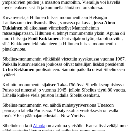
ympäröivien puiden ja maaston muotoihin. Vierailija voi kävellä
myös teoksen sisällä ja kuunnella ääniä sen onkaloissa.
Kuvanveistäjä Hiltunen hitsasi monumenttiaan Helsingin
Lauttasaaren teollisuushallissa, samassa paikassa, jossa
Aimo
Tukiainen
oli aikoinaan viimeistellyt Mannerheimin
ratsastajapatsaan. Hiltunen ei tehnyt monumenttia yksin. Apuna oli
nuori hitsaaja
Emil Kukkonen
. Parivaljakon työnjako oli sovittu,
sillä Kukkonen teki rakenteen ja Hiltunen hitsasi monumentin
pintakuviota.
Sibelius-monumentin vihkiäisiä vietettiin syyskuussa vuonna 1967.
Paikalla kutsuvieraiden joukossa olivat taiteilijan lisäksi presidentti
Urho Kekkonen
puolisoineen. Samoin paikalla olivat Sibeliuksen
tyttäret.
Kohuttu monumentti sijaitsee Taka-Töölössä Sibeliuksenpuistossa.
Puisto sai nimensä jo vuonna 1945, jolloin Sibelius täytti 80 vuotta.
Lähellä kulkee vielä puiston laidalla Sibeliuksenkatu.
Sibelius-monumentin voi nähdä miniatyyriversiona Unescon
päämajan lähellä Pariisissa. Yksityiskohta veistoksesta on esillä
myös YK:n päämajan edustalla New Yorkissa.
Sibeliuksen koti
Ainola
on avoinna yleisölle. Kansallissäveltäjämme
näköispatsaita löytyy useista eri paikoista, muun muassa