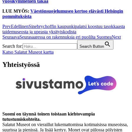
vuosikymmenien takaa
LUE MYÖS:
Väestönsuojelumuseo kertoo elävästi Helsingin
pommituksista
Prev
Edellinen
Sinebrychoffin kaupunkipalatsi koostuu tasokkaasta
taidemuseosta ja upeasta yksityiskodista
Seuraava
Seurasaaressa on rakennuksia eri puolilta Suomea
Next
Search for:
Search Button
Katso Salatut Museot kartta
Yhteistyössä
Suomi on täynnä toinen toistaan kiehtovampia
tutustumiskohteita.
Salatut Museot on vieraillut lukemattomissa kotimaisissa museoissa,
suurissa ja pienissä. Ja lisää kertyy. Monet ovat piilossa pölyisten