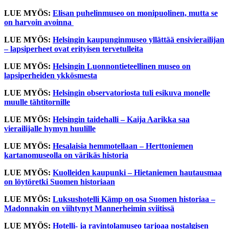
LUE MYÖS:
Elisan puhelinmuseo on monipuolinen, mutta se
on harvoin avoinna
LUE MYÖS:
Helsingin kaupunginmuseo yllättää ensivierailijan
– lapsiperheet ovat erityisen tervetulleita
LUE MYÖS:
Helsingin Luonnontieteellinen museo on
lapsiperheiden ykkösmesta
LUE MYÖS:
Helsingin observatoriosta tuli esikuva monelle
muulle tähtitornille
LUE MYÖS:
Helsingin taidehalli – Kaija Aarikka saa
vierailijalle hymyn huulille
LUE MYÖS:
Hesalaisia hemmotellaan – Herttoniemen
kartanomuseolla on värikäs historia
LUE MYÖS:
Kuolleiden kaupunki – Hietaniemen hautausmaa
on löytöretki Suomen historiaan
LUE MYÖS:
Luksushotelli Kämp on osa Suomen historiaa –
Madonnakin on viihtynyt Mannerheimin sviitissä
LUE MYÖS:
Hotelli- ja ravintolamuseo tarjoaa nostalgisen