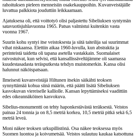
rahoituksen pieleen menneisiin osakekauppoihin. Kuvanveistäjälle
luvattua palkkiota jouduttiin leikkaamaan.
Ajatuksena oli, että voittotyö olisi paljastettu Sibeliuksen syntymän
satavuotisjuhlavuonna 1965. Patsas valmistui kuitenkin vasta
vuonna 1967.
Suurin kohu syntyi itse veistoksesta ja siitä taiteilija sai suurimmat
vihat niskaansa. Elettiin aikaa 1960-luvulla, kun abstraktia ja
perinteistä taidetta oli tapana asetella vastakkain. Suomalaiset
raivostuivat, kun selvisi, että kansallissäveltäjämme oli saamassa
kuudestasadasta teräsputkesta tehdyn muistomerkin. Kansa olisi
halunnut näköispatsaan.
Ilmeisesti kuvanveistäjä Hiltunen itsekin säikähti teoksen
synnyttämää kohua siinä määrin, että päätti lisätä Sibeliuksen
kasvokuvan viereiselle kalliolle. Kansan lepyttämiseksi vaadittiin
edes oikeannäköinen kasvokuva.
Sibelius-monumentti on tehty haponkestävästä teräksestä. Veistos
painaa 24 tonnia ja on 8,5 metriä korkea, 10,5 metriä pitkä sekä 6,5
metriä leveä.
Moni näkee teoksen urkupillistönä. Osa näkee teoksessa myös
Suomen luontoa ja koivumetsää. Veistos sulautuu kaukaa katsottuna