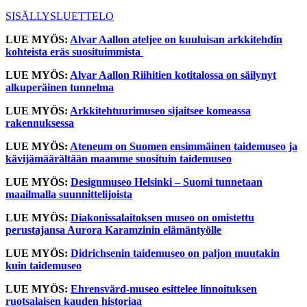
SISÄLLYSLUETTELO
LUE MYÖS:
Alvar Aallon ateljee on kuuluisan arkkitehdin
kohteista eräs suosituimmista
LUE MYÖS:
Alvar Aallon Riihitien kotitalossa on säilynyt
alkuperäinen tunnelma
LUE MYÖS:
Arkkitehtuurimuseo sijaitsee komeassa
rakennuksessa
LUE MYÖS:
Ateneum on Suomen ensimmäinen taidemuseo ja
kävijämäärältään maamme suosituin taidemuseo
LUE MYÖS:
Designmuseo Helsinki – Suomi tunnetaan
maailmalla suunnittelijoista
LUE MYÖS:
Diakonissalaitoksen museo on omistettu
perustajansa Aurora Karamzinin elämäntyölle
LUE MYÖS:
Didrichsenin taidemuseo on paljon muutakin
kuin taidemuseo
LUE MYÖS:
Ehrensvärd-museo esittelee linnoituksen
ruotsalaisen kauden historiaa