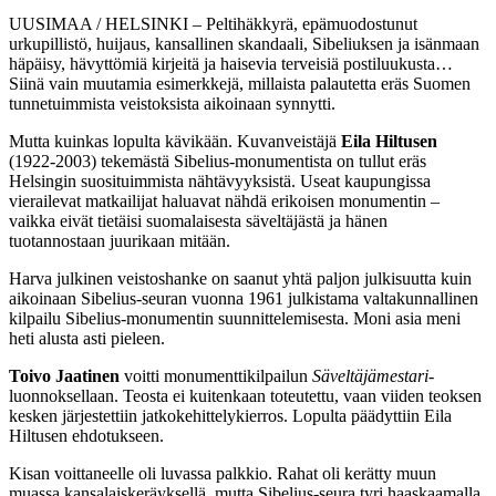
UUSIMAA / HELSINKI – Peltihäkkyrä, epämuodostunut
urkupillistö, huijaus, kansallinen skandaali, Sibeliuksen ja isänmaan
häpäisy, hävyttömiä kirjeitä ja haisevia terveisiä postiluukusta…
Siinä vain muutamia esimerkkejä, millaista palautetta eräs Suomen
tunnetuimmista veistoksista aikoinaan synnytti.
Mutta kuinkas lopulta kävikään. Kuvanveistäjä
Eila Hiltusen
(1922-2003) tekemästä Sibelius-monumentista on tullut eräs
Helsingin suosituimmista nähtävyyksistä. Useat kaupungissa
vierailevat matkailijat haluavat nähdä erikoisen monumentin –
vaikka eivät tietäisi suomalaisesta säveltäjästä ja hänen
tuotannostaan juurikaan mitään.
Harva julkinen veistoshanke on saanut yhtä paljon julkisuutta kuin
aikoinaan Sibelius-seuran vuonna 1961 julkistama valtakunnallinen
kilpailu Sibelius-monumentin suunnittelemisesta. Moni asia meni
heti alusta asti pieleen.
Toivo Jaatinen
voitti monumenttikilpailun
Säveltäjämestari
-
luonnoksellaan. Teosta ei kuitenkaan toteutettu, vaan viiden teoksen
kesken järjestettiin jatkokehittelykierros. Lopulta päädyttiin Eila
Hiltusen ehdotukseen.
Kisan voittaneelle oli luvassa palkkio. Rahat oli kerätty muun
muassa kansalaiskeräyksellä, mutta Sibelius-seura tyri haaskaamalla