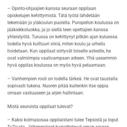
– Opinto-ohjaajien kanssa seuraan oppilaan
opiskelujen kehittymistä. Tätä työtä lähdetään
tekemään jo yläkoulun puolella. Puropellon koulussa on
jääkiekkoluokka, ja jo siellä teen opettajien kanssa
yhteistyötä. Turussa on kehittynyt pitkän ajan kuluessa
todella hyvä kulttuuri siinä, miten koulu ja urheilu
hoidetaan. Kun oppilaat siirtyvät toiselle asteelle, he
ovat valmiimpia vaativampaan arkeen. Yhä useammin
hyvä oppilas koulussa on myös hyvä pelaamaan.
– Vanhempien rooli on todella tärkeä. He ovat taustalla
sopivasti tukena. Nuoren pitää kuitenkin itse oppia
omaan vastuuseen ja arjen hallintaan.
Mistä seuroista oppilaat tulevat?
– Kaksi kolmasosaa oppilaistani tulee Tepsistä ja loput
TuTo:sta. Jälkimmäiset harjoittelevat oman seuran