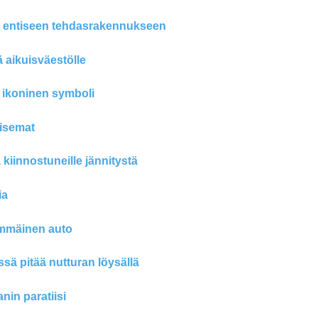
in entiseen tehdasrakennukseen
aikuisväestölle
 ikoninen symboli
aisemat
kiinnostuneille jännitystä
ia
immäinen auto
sä pitää nutturan löysällä
in paratiisi