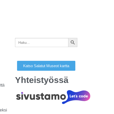
Search
SEARCH
for:
BUTTON
Katso Salatut Museot kartta
Yhteistyössä
ttä
eksi