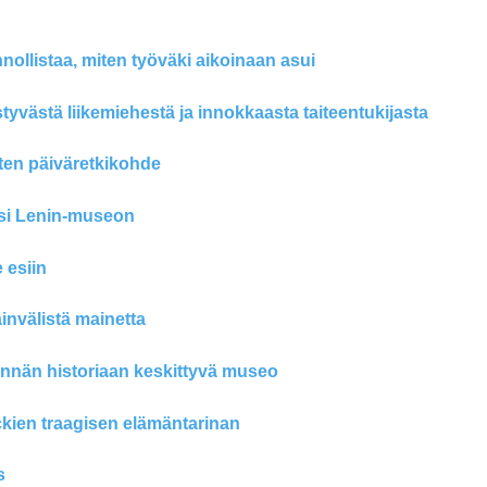
nollistaa, miten työväki aikoinaan asui
västä liikemiehestä ja innokkaasta taiteentukijasta
ten päiväretkikohde
si Lenin-museon
 esiin
nvälistä mainetta
innän historiaan keskittyvä museo
kien traagisen elämäntarinan
s