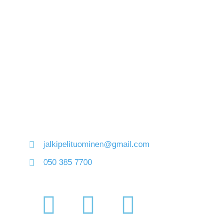
jalkipelituominen@gmail.com
050 385 7700