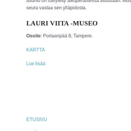
asunto on säilytetty alkuperäisessä asussaan. Mus
seura vastaa sen ylläpidosta.
LAURI VIITA -MUSEO
Osoite
: Portaanpää 8, Tampere.
KARTTA
Lue lisää
ETUSIVU