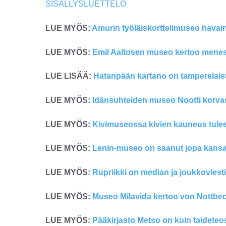
SISÄLLYSLUETTELO
LUE MYÖS:
Amurin työläiskorttelimuseo havain
LUE MYÖS:
Emil Aaltosen museo kertoo menesty
LUE LISÄÄ:
Hatanpään kartano on tamperelais
LUE MYÖS:
Idänsuhteiden museo Nootti korva
LUE MYÖS:
Kivimuseossa kivien kauneus tulee
LUE MYÖS:
Lenin-museo on saanut jopa kansai
LUE MYÖS:
Rupriikki on median ja joukkoviest
LUE MYÖS:
Museo Milavida kertoo von Nottbec
LUE MYÖS:
Pääkirjasto Metso on kuin taideteo