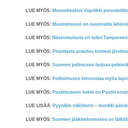
LUE MYÖS:
Museokeskus Vapriikki perustetti
LUE MYÖS:
Muumimuseo on suunnattu lähinnä 
LUE MYÖS:
Näsinneulasta
on tullut Tampereen
LUE MYÖS:
Pispalasta avautuu komeat järvim
LUE MYÖS:
Suomen pelimuseo tarjoaa peleistä 
LUE MYÖS:
Poliisimuseo kiinnostaa myös laps
LUE MYÖS:
Postimuseon helmi on Postin ens
LUE LISÄÄ
:
Pyynikin näkötorni – munkki päiväs
LUE MYÖS:
Suomen jääkiekkomuseo on lätkäfan