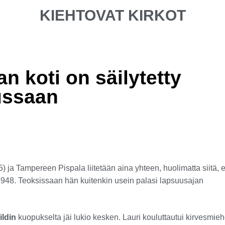
KIEHTOVAT KIRKOT
an koti on säilytetty
ussaan
 ja Tampereen Pispala liitetään aina yhteen, huolimatta siitä, e
a 1948. Teoksissaan hän kuitenkin usein palasi lapsuusajan
ildin
kuopukselta jäi lukio kesken. Lauri kouluttautui kirvesmieh