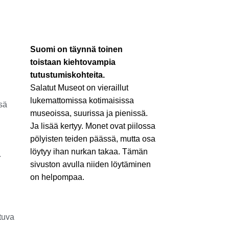
Suomi on täynnä toinen
toistaan kiehtovampia
tutustumiskohteita.
Salatut Museot on vieraillut
lukemattomissa kotimaisissa
nsä
museoissa, suurissa ja pienissä.
Ja lisää kertyy. Monet ovat piilossa
pölyisten teiden päässä, mutta osa
löytyy ihan nurkan takaa. Tämän
.
sivuston avulla niiden löytäminen
on helpompaa.
tuva