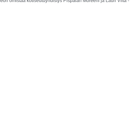
eon omistaa kotiseutuyhdistys Pispalan Moreeni ja Lauri Viita -