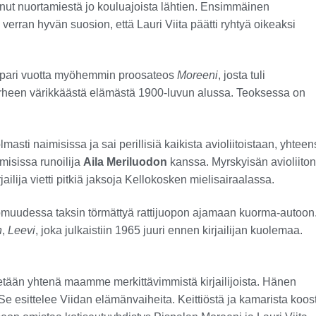
tanut nuortamiestä jo kouluajoista lähtien. Ensimmäinen
verran hyvän suosion, että Lauri Viita päätti ryhtyä oikeaksi
a pari vuotta myöhemmin proosateos
Moreeni
, josta tuli
perheen värikkäästä elämästä 1900-luvun alussa. Teoksessa on
masti naimisissa ja sai perillisiä kaikista avioliitoistaan, yhtee
misissa runoilija
Aila Meriluodon
kanssa. Myrskyisän avioliiton
ailija vietti pitkiä jaksoja Kellokosken mielisairaalassa.
omuudessa taksin törmättyä rattijuopon ajamaan kuorma-autoon
n
,
Leevi
, joka julkaistiin 1965 juuri ennen kirjailijan kuolemaa.
etään yhtenä maamme merkittävimmistä kirjailijoista. Hänen
e esittelee Viidan elämänvaiheita. Keittiöstä ja kamarista koos