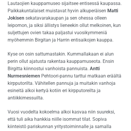
Lautaojien kauppamuseo sijaitsee entisessä kaupassa.
Paikkakuntalaiset muistavat hyvin alkuperäisen
Matti
Jokisen
sekatavarakaupan ja sen ohessa olleen
leipomon, ja siksi ällistys lieneekin ollut melkoinen, kun
suljettujen ovien takaa paljastui vuosikymmeniä
myöhemmin Birgitan ja Harrin entisaikojen kauppa.
Kyse on osin sattumastakin. Kummallakaan ei alun
perin ollut ajatusta rakentaa kauppamuseota. Ensin
Birgitta kiinnostui vanhoista pannuista.
Antti
Nurmesniemen
Pehtoori-pannu tarttui matkaan eräältä
kirpputorilta. Vähitellen pannuja ja muitakin vanhoja
esineitä alkoi kertyä kotiin eri kirpputoreilta ja
antiikkimessuilta.
Vuosi vuodelta kokoelma alkoi kasvaa niin suureksi,
että tuli aika hankkia niille isommat tilat. Sopiva
kiinteistö pariskunnan yritystoiminnalle ja samalla