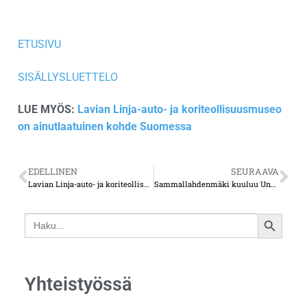
ETUSIVU
SISÄLLYSLUETTELO
LUE MYÖS:
Lavian Linja-auto- ja koriteollisuusmuseo
on ainutlaatuinen kohde Suomessa
EDELLINEN
SEURAAVA
Lavian Linja-auto- ja koriteollisuusmuseo on ainutlaatuinen kohde Suomessa
Sammallahdenmäki kuuluu Unescon maailmanperintölistalle
Search
SEARCH
for:
BUTTON
Yhteistyössä