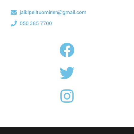
jalkipelituominen@gmail.com
050 385 7700