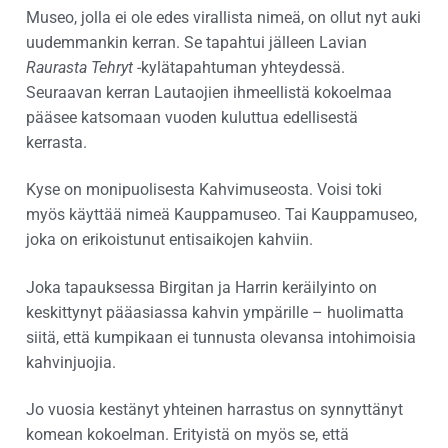
Museo, jolla ei ole edes virallista nimeä, on ollut nyt auki
uudemmankin kerran. Se tapahtui jälleen Lavian
Raurasta Tehryt
-kylätapahtuman yhteydessä.
Seuraavan kerran Lautaojien ihmeellistä kokoelmaa
pääsee katsomaan vuoden kuluttua edellisestä
kerrasta.
Kyse on monipuolisesta Kahvimuseosta. Voisi toki
myös käyttää nimeä Kauppamuseo. Tai Kauppamuseo,
joka on erikoistunut entisaikojen kahviin.
Joka tapauksessa Birgitan ja Harrin keräilyinto on
keskittynyt pääasiassa kahvin ympärille – huolimatta
siitä, että kumpikaan ei tunnusta olevansa intohimoisia
kahvinjuojia.
Jo vuosia kestänyt yhteinen harrastus on synnyttänyt
komean kokoelman. Erityistä on myös se, että