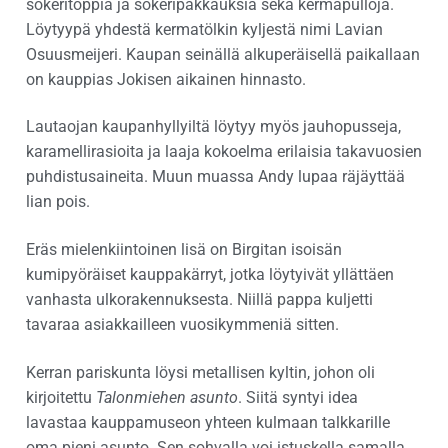
sokeritoppia ja sokeripakkauksia sekä kermapulloja.
Löytyypä yhdestä kermatölkin kyljestä nimi Lavian
Osuusmeijeri. Kaupan seinällä alkuperäisellä paikallaan
on kauppias Jokisen aikainen hinnasto.
Lautaojan kaupanhyllyiltä löytyy myös jauhopusseja,
karamellirasioita ja laaja kokoelma erilaisia takavuosien
puhdistusaineita. Muun muassa Andy lupaa räjäyttää
lian pois.
Eräs mielenkiintoinen lisä on Birgitan isoisän
kumipyöräiset kauppakärryt, jotka löytyivät yllättäen
vanhasta ulkorakennuksesta. Niillä pappa kuljetti
tavaraa asiakkailleen vuosikymmeniä sitten.
Kerran pariskunta löysi metallisen kyltin, johon oli
kirjoitettu
Talonmiehen asunto
. Siitä syntyi idea
lavastaa kauppamuseon yhteen kulmaan talkkarille
oma pieni asunto. Sen sohvalla voi istuskella samalla