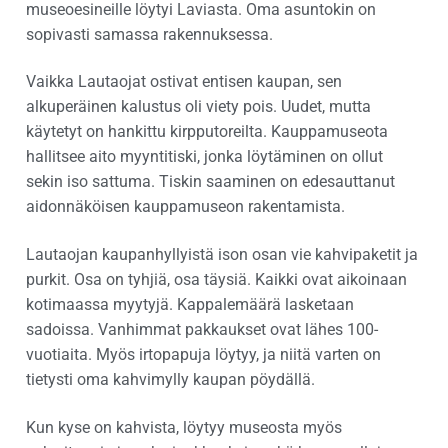
museoesineille löytyi Laviasta. Oma asuntokin on
sopivasti samassa rakennuksessa.
Vaikka Lautaojat ostivat entisen kaupan, sen
alkuperäinen kalustus oli viety pois. Uudet, mutta
käytetyt on hankittu kirpputoreilta. Kauppamuseota
hallitsee aito myyntitiski, jonka löytäminen on ollut
sekin iso sattuma. Tiskin saaminen on edesauttanut
aidonnäköisen kauppamuseon rakentamista.
Lautaojan kaupanhyllyistä ison osan vie kahvipaketit ja
purkit. Osa on tyhjiä, osa täysiä. Kaikki ovat aikoinaan
kotimaassa myytyjä. Kappalemäärä lasketaan
sadoissa. Vanhimmat pakkaukset ovat lähes 100-
vuotiaita. Myös irtopapuja löytyy, ja niitä varten on
tietysti oma kahvimylly kaupan pöydällä.
Kun kyse on kahvista, löytyy museosta myös