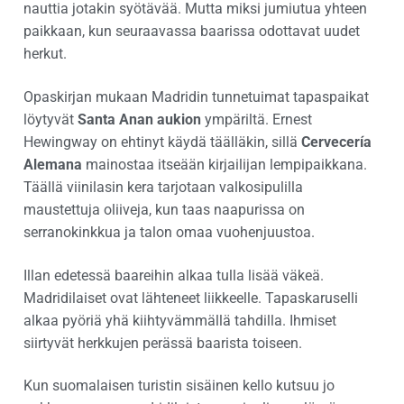
nauttia jotakin syötävää. Mutta miksi jumiutua yhteen
paikkaan, kun seuraavassa baarissa odottavat uudet
herkut.
Opaskirjan mukaan Madridin tunnetuimat tapaspaikat
löytyvät
Santa Anan aukion
ympäriltä. Ernest
Hewingway on ehtinyt käydä täälläkin, sillä
Cervecería
Alemana
mainostaa itseään kirjailijan lempipaikkana.
Täällä viinilasin kera tarjotaan valkosipulilla
maustettuja oliiveja, kun taas naapurissa on
serranokinkkua ja talon omaa vuohenjuustoa.
Illan edetessä baareihin alkaa tulla lisää väkeä.
Madridilaiset ovat lähteneet liikkeelle. Tapaskaruselli
alkaa pyöriä yhä kiihtyvämmällä tahdilla. Ihmiset
siirtyvät herkkujen perässä baarista toiseen.
Kun suomalaisen turistin sisäinen kello kutsuu jo