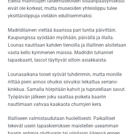
Edellä mainittujen taidemuseoiden sisäänpääsymaksut
eivät ole korkeat, mutta museoiden yhteislippu tulee
yksittäislippuja vieläkin edullisemmaksi.
Madridilainen viettää baarissa pari tuntia päivittäin.
Kaupungissa syödään myöhään, päivällä ja illalla.
Lounas nautitaan kahden tienoilla ja illallinen aloitetaan
vasta kello kymmenen maissa. Madridin tuhannet
tapasbaarit,
tascot
täyttyvät silloin asiakkaista.
Lounasaikana toiset syövät tuhdimmin, mutta monille
riittää pieni annos ohuiksi siivuiksi leikattua
serrano
-
kinkkua. Samalla hörpitään kahvit ja tuprutellaan savut.
Työpäivän jälkeen joku saattaa poiketa baariin
nauttimaan vahvaa kaakaota
churrojen
kera.
Illalliseen valmistaudutaan huolellisesti. Paikalliset
tekevät usein tapaskierroksen maistellen useamman
baarin antimia oluttuopin tai viinilasin ääressä ennen