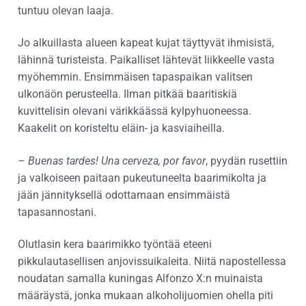
tuntuu olevan laaja.
Jo alkuillasta alueen kapeat kujat täyttyvät ihmisistä,
lähinnä turisteista. Paikalliset lähtevät liikkeelle vasta
myöhemmin. Ensimmäisen tapaspaikan valitsen
ulkonäön perusteella. Ilman pitkää baaritiskiä
kuvittelisin olevani värikkäässä kylpyhuoneessa.
Kaakelit on koristeltu eläin- ja kasviaiheilla.
–
Buenas tardes! Una cerveza, por favor
, pyydän rusettiin
ja valkoiseen paitaan pukeutuneelta baarimikolta ja
jään jännityksellä odottamaan ensimmäistä
tapasannostani.
Olutlasin kera baarimikko työntää eteeni
pikkulautasellisen anjovissuikaleita. Niitä napostellessa
noudatan samalla kuningas Alfonzo X:n muinaista
määräystä, jonka mukaan alkoholijuomien ohella piti