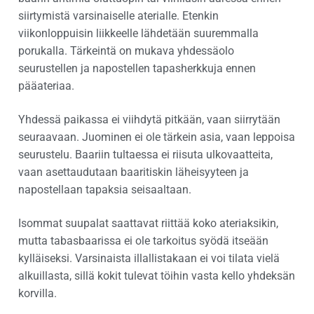
siirtymistä varsinaiselle aterialle. Etenkin
viikonloppuisin liikkeelle lähdetään suuremmalla
porukalla. Tärkeintä on mukava yhdessäolo
seurustellen ja napostellen tapasherkkuja ennen
pääateriaa.
Yhdessä paikassa ei viihdytä pitkään, vaan siirrytään
seuraavaan. Juominen ei ole tärkein asia, vaan leppoisa
seurustelu. Baariin tultaessa ei riisuta ulkovaatteita,
vaan asettaudutaan baaritiskin läheisyyteen ja
napostellaan tapaksia seisaaltaan.
Isommat suupalat saattavat riittää koko ateriaksikin,
mutta tabasbaarissa ei ole tarkoitus syödä itseään
kylläiseksi. Varsinaista illallistakaan ei voi tilata vielä
alkuillasta, sillä kokit tulevat töihin vasta kello yhdeksän
korvilla.