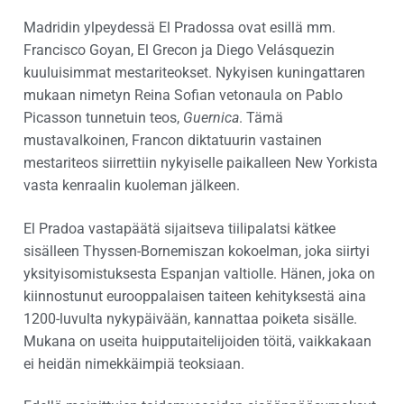
Madridin ylpeydessä El Pradossa ovat esillä mm.
Francisco Goyan, El Grecon ja Diego Velásquezin
kuuluisimmat mestariteokset. Nykyisen kuningattaren
mukaan nimetyn Reina Sofian vetonaula on Pablo
Picasson tunnetuin teos,
Guernica
. Tämä
mustavalkoinen, Francon diktatuurin vastainen
mestariteos siirrettiin nykyiselle paikalleen New Yorkista
vasta kenraalin kuoleman jälkeen.
El Pradoa vastapäätä sijaitseva tiilipalatsi kätkee
sisälleen Thyssen-Bornemiszan kokoelman, joka siirtyi
yksityisomistuksesta Espanjan valtiolle. Hänen, joka on
kiinnostunut eurooppalaisen taiteen kehityksestä aina
1200-luvulta nykypäivään, kannattaa poiketa sisälle.
Mukana on useita huipputaitelijoiden töitä, vaikkakaan
ei heidän nimekkäimpiä teoksiaan.