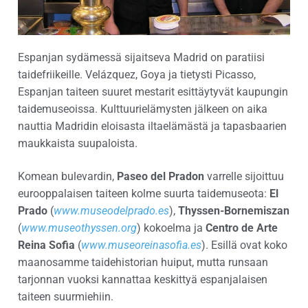
Espanjan sydämessä sijaitseva Madrid on paratiisi
taidefriikeille. Velázquez, Goya ja tietysti Picasso,
Espanjan taiteen suuret mestarit esittäytyvät kaupungin
taidemuseoissa. Kulttuurielämysten jälkeen on aika
nauttia Madridin eloisasta iltaelämästä ja tapasbaarien
maukkaista suupaloista.
Komean bulevardin,
Paseo del Pradon
varrelle sijoittuu
eurooppalaisen taiteen kolme suurta taidemuseota:
El
Prado
(
www.museodelprado.es
),
Thyssen-Bornemiszan
(
www.museothyssen.org
) kokoelma ja
Centro de Arte
Reina Sofia
(
www.museoreinasofia.es
). Esillä ovat koko
maanosamme taidehistorian huiput, mutta runsaan
tarjonnan vuoksi kannattaa keskittyä espanjalaisen
taiteen suurmiehiin.