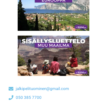
jalkipelituominen@gmail.com
050 385 7700