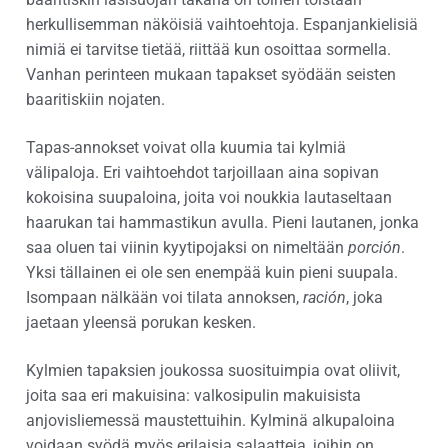
herkullisemman näköisiä vaihtoehtoja. Espanjankielisiä
nimiä ei tarvitse tietää, riittää kun osoittaa sormella.
Vanhan perinteen mukaan tapakset syödään seisten
baaritiskiin nojaten.
Tapas-annokset voivat olla kuumia tai kylmiä
välipaloja. Eri vaihtoehdot tarjoillaan aina sopivan
kokoisina suupaloina, joita voi noukkia lautaseltaan
haarukan tai hammastikun avulla. Pieni lautanen, jonka
saa oluen tai viinin kyytipojaksi on nimeltään
porción
.
Yksi tällainen ei ole sen enempää kuin pieni suupala.
Isompaan nälkään voi tilata annoksen,
ración
, joka
jaetaan yleensä porukan kesken.
Kylmien tapaksien joukossa suosituimpia ovat oliivit,
joita saa eri makuisina: valkosipulin makuisista
anjovisliemessä maustettuihin. Kylminä alkupaloina
voidaan syödä myös erilaisia salaatteja, joihin on