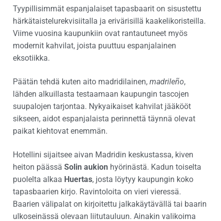
Tyypillisimmät espanjalaiset tapasbaarit on sisustettu
härkätaistelurekvisiitalla ja erivärisillä kaakelikoristeilla.
Viime vuosina kaupunkiin ovat rantautuneet myös
modernit kahvilat, joista puuttuu espanjalainen
eksotiikka.
Päätän tehdä kuten aito madridilainen,
madrileño
,
lähden alkuillasta testaamaan kaupungin tascojen
suupalojen tarjontaa. Nykyaikaiset kahvilat jääkööt
sikseen, aidot espanjalaista perinnettä täynnä olevat
paikat kiehtovat enemmän.
Hotellini sijaitsee aivan Madridin keskustassa, kiven
heiton päässä
Solin aukion
hyörinästä. Kadun toiselta
puolelta alkaa
Huertas
, josta löytyy kaupungin koko
tapasbaarien kirjo. Ravintoloita on vieri vieressä.
Baarien välipalat on kirjoitettu jalkakäytävällä tai baarin
ulkoseinässä olevaan liitutauluun. Ainakin valikoima