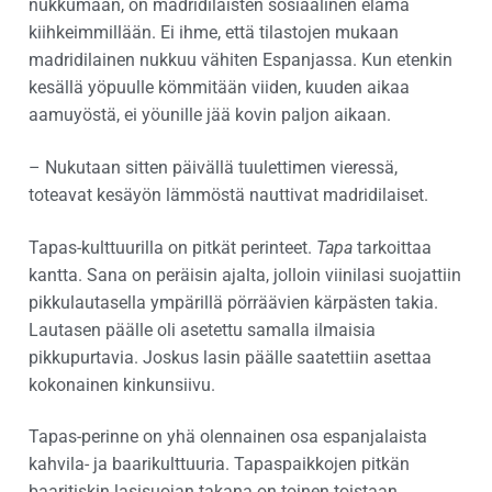
nukkumaan, on madridilaisten sosiaalinen elämä
kiihkeimmillään. Ei ihme, että tilastojen mukaan
madridilainen nukkuu vähiten Espanjassa. Kun etenkin
kesällä yöpuulle kömmitään viiden, kuuden aikaa
aamuyöstä, ei yöunille jää kovin paljon aikaan.
– Nukutaan sitten päivällä tuulettimen vieressä,
toteavat kesäyön lämmöstä nauttivat madridilaiset.
Tapas-kulttuurilla on pitkät perinteet.
Tapa
tarkoittaa
kantta. Sana on peräisin ajalta, jolloin viinilasi suojattiin
pikkulautasella ympärillä pörräävien kärpästen takia.
Lautasen päälle oli asetettu samalla ilmaisia
pikkupurtavia. Joskus lasin päälle saatettiin asettaa
kokonainen kinkunsiivu.
Tapas-perinne on yhä olennainen osa espanjalaista
kahvila- ja baarikulttuuria. Tapaspaikkojen pitkän
baaritiskin lasisuojan takana on toinen toistaan