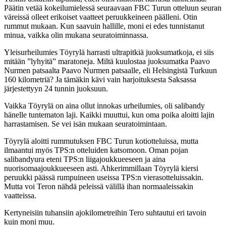
Päätin vetää kokeilumielessä seuraavaan FBC Turun otteluun seuran
väreissä olleet erikoiset vaatteet peruukkeineen päälleni. Otin
rummut mukaan. Kun saavuin hallille, moni ei edes tunnistanut
minua, vaikka olin mukana seuratoiminnassa.
Yleisurheilumies Töyrylä harrasti ultrapitkiä juoksumatkoja, ei siis
mitään ”lyhyitä” maratoneja. Miltä kuulostaa juoksumatka Paavo
Nurmen patsaalta Paavo Nurmen patsaalle, eli Helsingistä Turkuun
160 kilometriä? Ja tämäkin kävi vain harjoituksesta Saksassa
järjestettyyn 24 tunnin juoksuun.
Vaikka Töyrylä on aina ollut innokas urheilumies, oli salibandy
hänelle tuntematon laji. Kaikki muuttui, kun oma poika aloitti lajin
harrastamisen. Se vei isän mukaan seuratoimintaan.
Töyrylä aloitti rummutuksen FBC Turun kotiotteluissa, mutta
ilmaantui myös TPS:n otteluiden katsomoon. Oman pojan
salibandyura eteni TPS:n liigajoukkueeseen ja aina
nuorisomaajoukkueeseen asti. Ahkerimmillaan Töyrylä kiersi
peruukki päässä rumpuineen useissa TPS:n vierasotteluissakin.
Mutta voi Teron nähdä peleissä välillä ihan normaaleissakin
vaatteissa.
Kertyneisiin tuhansiin ajokilometreihin Tero suhtautui eri tavoin
kuin moni muu.