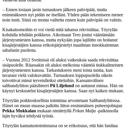
– Ennen tosiaan jaoin turnauksen jälkeen pahvipäät, mutta
enimmäkseen nyt pidän ne itselläni. Yhden pään tekemiseen menee
noin tunti. Siinä on monta vaihetta ennen kuin pahvipää on valmis.
Kisakatsomoihin ei voi viedä mitä tahansa rekvisiittaa. Töyrylän
kohdalla tehdään poikkeus. Aikoinaan Tero joutui vääntämään
järjestysmiesten kanssa, mutta nykyään jopa lajiliitto on hoitanut
kisajärjestäjien kanssa erikoisjärjestelyt maailman innokkaimman
sabafanin puolesta.
– Vuonna 2012 Sveitsissä oli aluksi vaikeuksia saada rekvisiittaa
sisäpuolelle. Riiassakin oli aluksi melkoista vääntöä tiukkailmeisten
järjestysmiesten kanssa. Tarkastukseen meni toista tuntia, kun
tavarani vielä valokuvattiin. Turnauksen loppupuolella oikein
toivottivat minut tervetulleiksi otteluihin. Kansainvälisen
salibandyliiton pääsihteeri
Pii Liljelund
on auttanut minua. Hän on
käynyt keskustelut kisajärjestäjien kanssa. Saan nyt kaiken mukaan.
Töyrylän poikkeuksellista toimintaa arvostetaan Salibandyliitossa.
Hänet on muun muassa palkittu liiton ensimmäisen puheenjohtajan
Pekka Mukkalan
mukaan nimitetyllä
Pekan Malja
-palkinnolla
lajin hyväksi tehdystä työstä.
Töyrylän kannatustoiminnassa on se erikoisuus, että hän fanittaa