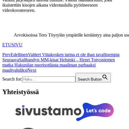
ikuistettiin kisojen aikana videotaululla pyörineeseen
videokoosteeseen.
Arvokisoissa Tero Töyrylän ympärille kerääntyy aina paljon us
ETUSIVU
Prev
Edellinen
Valtteri Viitakosken tarina ei ole ihan tavallisempia
Seuraava
Salibandyn MM-kisat Helsinki – Henri Toivoniemen
matka Hakunilan nuorisotilasta maailman parhaaksi
maalivahdiksi
Next
Search for:
Search Button
Yhteistyössä