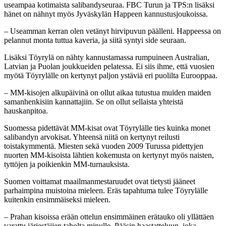
useampaa kotimaista salibandyseuraa. FBC Turun ja TPS:n lisäksi
hänet on nähnyt myös Jyväskylän Happeen kannustusjoukoissa.
– Useamman kerran olen vetänyt hirvipuvun päälleni. Happeessa on
pelannut monta tuttua kaveria, ja siitä syntyi side seuraan.
Lisäksi Töyrylä on nähty kannustamassa rumpuineen Australian,
Latvian ja Puolan joukkueiden pelatessa. Ei siis ihme, että vuosien
myötä Töyrylälle on kertynyt paljon ystäviä eri puolilta Eurooppaa.
– MM-kisojen alkupäivinä on ollut aikaa tutustua muiden maiden
samanhenkisiin kannattajiin. Se on ollut sellaista yhteistä
hauskanpitoa.
Suomessa pidettävät MM-kisat ovat Töyrylälle ties kuinka monet
salibandyn arvokisat. Yhteensä niitä on kertynyt reilusti
toistakymmentä. Miesten sekä vuoden 2009 Turussa pidettyjen
nuorten MM-kisoista lähtien kokemusta on kertynyt myös naisten,
tyttöjen ja poikienkin MM-turnauksista.
Suomen voittamat maailmanmestaruudet ovat tietysti jääneet
parhaimpina muistoina mieleen. Eräs tapahtuma tulee Töyrylälle
kuitenkin ensimmäiseksi mieleen.
– Prahan kisoissa erään ottelun ensimmäinen erätauko oli yllättäen
varattu järjestäjien taholta minulle. Pääsin haastatteluun, joka