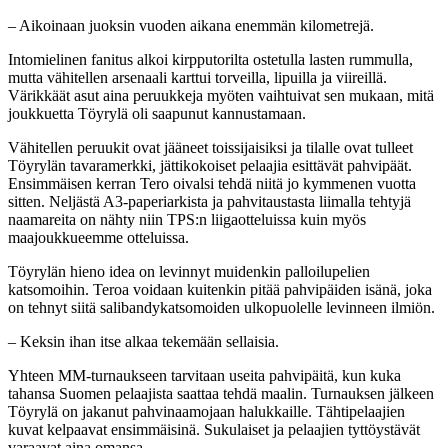
– Aikoinaan juoksin vuoden aikana enemmän kilometrejä.
Intomielinen fanitus alkoi kirpputorilta ostetulla lasten rummulla,
mutta vähitellen arsenaali karttui torveilla, lipuilla ja viireillä.
Värikkäät asut aina peruukkeja myöten vaihtuivat sen mukaan, mitä
joukkuetta Töyrylä oli saapunut kannustamaan.
Vähitellen peruukit ovat jääneet toissijaisiksi ja tilalle ovat tulleet
Töyrylän tavaramerkki, jättikokoiset pelaajia esittävät pahvipäät.
Ensimmäisen kerran Tero oivalsi tehdä niitä jo kymmenen vuotta
sitten. Neljästä A3-paperiarkista ja pahvitaustasta liimalla tehtyjä
naamareita on nähty niin TPS:n liigaotteluissa kuin myös
maajoukkueemme otteluissa.
Töyrylän hieno idea on levinnyt muidenkin palloilupelien
katsomoihin. Teroa voidaan kuitenkin pitää pahvipäiden isänä, joka
on tehnyt siitä salibandykatsomoiden ulkopuolelle levinneen ilmiön.
– Keksin ihan itse alkaa tekemään sellaisia.
Yhteen MM-turnaukseen tarvitaan useita pahvipäitä, kun kuka
tahansa Suomen pelaajista saattaa tehdä maalin. Turnauksen jälkeen
Töyrylä on jakanut pahvinaamojaan halukkaille. Tähtipelaajien
kuvat kelpaavat ensimmäisinä. Sukulaiset ja pelaajien tyttöystävät
varaavat aina omansa.