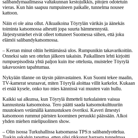
salibandymaailmassa valtakunnan kestojulkkis, pitojen odotetuin
vieras. Kun hän saapuu rumpuineen paikalle, tunnelma nousee
kattoon.
Näin ei ole aina ollut. Alkuaikoina Töyrylän värikäs ja äänekäs
toiminta katsomossa aiheutti jopa suurta hämmennystä.
Järjestysmiehet eivät olleet tottuneet Suomessa siihen, että joku
elämöi salibandykatsomossa.
– Kerran minut oltiin heittämässä ulos. Rumpunikin takavarikoitiin.
Onneksi sain sen ottelun jälkeen takaisin. Paikallinen lehti kirjoitti
rumpuepisodista yhtä paljon kuin itse ottelusta, muistelee Töyrylä
takavuosien tapahtumaa.
Nykyään tilanne on täysin päinvastainen. Kun Suomi tekee maalin,
TV-kamerat seuraavat, miten Töyrylä aloittaa villit karkelot. Kukaan
ei enää kysele, onko tuo mies kännissä vai muuten vain hullu.
Kaikki sai alkunsa, kun Töyrylä ihmetteli turkulaisten vaisua
kannustusta katsomoissa. Tero päätti saada katsomokulttuuriin
muutoksen vetämällä kannustuksen överiksi. Kaveri ilmestyi
katsomoon rummut päristen koominen peruukki päässään. Alkoi
yhden miehen mielipuolinen show.
– Olin isossa Turkuhallissa katsomassa TPS:n salibandyottelua.
Tuskin uskalsin taputtaa, etten olisi rikkonut harrasta tunnelmaa.