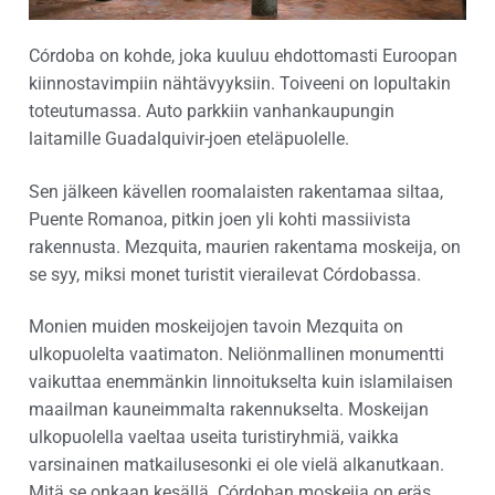
Córdoba on kohde, joka kuuluu ehdottomasti Euroopan
kiinnostavimpiin nähtävyyksiin. Toiveeni on lopultakin
toteutumassa. Auto parkkiin vanhankaupungin
laitamille Guadalquivir-joen eteläpuolelle.
Sen jälkeen kävellen roomalaisten rakentamaa siltaa,
Puente Romanoa, pitkin joen yli kohti massiivista
rakennusta. Mezquita, maurien rakentama moskeija, on
se syy, miksi monet turistit vierailevat Córdobassa.
Monien muiden moskeijojen tavoin Mezquita on
ulkopuolelta vaatimaton. Neliönmallinen monumentti
vaikuttaa enemmänkin linnoitukselta kuin islamilaisen
maailman kauneimmalta rakennukselta. Moskeijan
ulkopuolella vaeltaa useita turistiryhmiä, vaikka
varsinainen matkailusesonki ei ole vielä alkanutkaan.
Mitä se onkaan kesällä. Córdoban moskeija on eräs