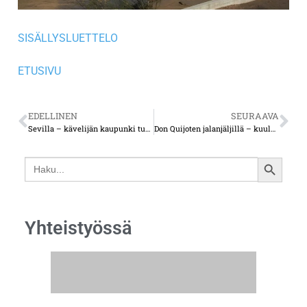
SISÄLLYSLUETTELO
ETUSIVU
EDELLINEN
SEURAAVA
Sevilla – kävelijän kaupunki tunnetaan hullujen rakentamasta kirkosta
Don Quijoten jalanjäljillä – kuuluisat tuulimyllyt ovat yhä olemassa
Search
SEARCH
for:
BUTTON
Yhteistyössä