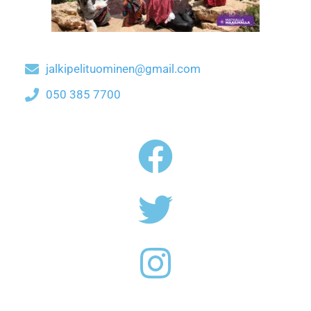
jalkipelituominen@gmail.com
050 385 7700