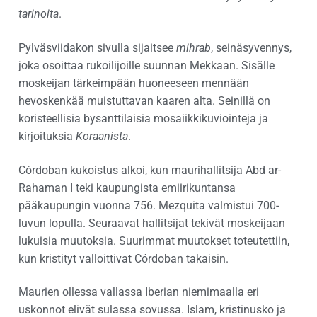
tarinoita
.
Pylväsviidakon sivulla sijaitsee
mihrab
, seinäsyvennys,
joka osoittaa rukoilijoille suunnan Mekkaan. Sisälle
moskeijan tärkeimpään huoneeseen mennään
hevoskenkää muistuttavan kaaren alta. Seinillä on
koristeellisia bysanttilaisia mosaiikkikuviointeja ja
kirjoituksia
Koraanista
.
Córdoban kukoistus alkoi, kun maurihallitsija Abd ar-
Rahaman I teki kaupungista emiirikuntansa
pääkaupungin vuonna 756. Mezquita valmistui 700-
luvun lopulla. Seuraavat hallitsijat tekivät moskeijaan
lukuisia muutoksia. Suurimmat muutokset toteutettiin,
kun kristityt valloittivat Córdoban takaisin.
Maurien ollessa vallassa Iberian niemimaalla eri
uskonnot elivät sulassa sovussa. Islam, kristinusko ja