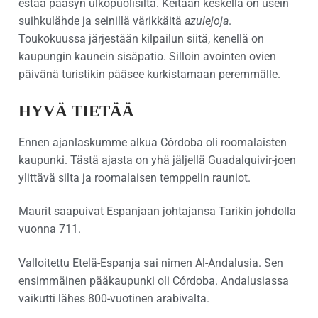
estää pääsyn ulkopuolisilta. Keitaan keskellä on usein
suihkulähde ja seinillä värikkäitä
azulejoja
.
Toukokuussa järjestään kilpailun siitä, kenellä on
kaupungin kaunein sisäpatio. Silloin avointen ovien
päivänä turistikin pääsee kurkistamaan peremmälle.
HYVÄ TIETÄÄ
Ennen ajanlaskumme alkua Córdoba oli roomalaisten
kaupunki. Tästä ajasta on yhä jäljellä Guadalquivir-joen
ylittävä silta ja roomalaisen temppelin rauniot.
Maurit saapuivat Espanjaan johtajansa Tarikin johdolla
vuonna 711.
Valloitettu Etelä-Espanja sai nimen Al-Andalusia. Sen
ensimmäinen pääkaupunki oli Córdoba. Andalusiassa
vaikutti lähes 800-vuotinen arabivalta.