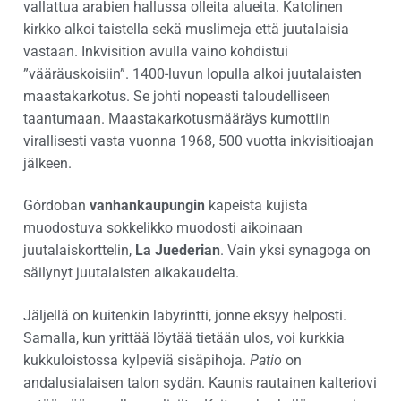
vallattua arabien hallussa olleita alueita. Katolinen
kirkko alkoi taistella sekä muslimeja että juutalaisia
vastaan. Inkvisition avulla vaino kohdistui
”vääräuskoisiin”. 1400-luvun lopulla alkoi juutalaisten
maastakarkotus. Se johti nopeasti taloudelliseen
taantumaan. Maastakarkotusmääräys kumottiin
virallisesti vasta vuonna 1968, 500 vuotta inkvisitioajan
jälkeen.
Górdoban
vanhankaupungin
kapeista kujista
muodostuva sokkelikko muodosti aikoinaan
juutalaiskorttelin,
La Juederian
. Vain yksi synagoga on
säilynyt juutalaisten aikakaudelta.
Jäljellä on kuitenkin labyrintti, jonne eksyy helposti.
Samalla, kun yrittää löytää tietään ulos, voi kurkkia
kukkuloistossa kylpeviä sisäpihoja.
Patio
on
andalusialaisen talon sydän. Kaunis rautainen kalteriovi