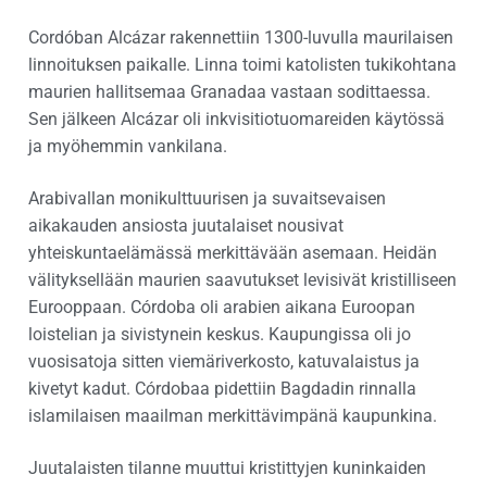
Cordóban Alcázar rakennettiin 1300-luvulla maurilaisen
linnoituksen paikalle. Linna toimi katolisten tukikohtana
maurien hallitsemaa Granadaa vastaan sodittaessa.
Sen jälkeen Alcázar oli inkvisitiotuomareiden käytössä
ja myöhemmin vankilana.
Arabivallan monikulttuurisen ja suvaitsevaisen
aikakauden ansiosta juutalaiset nousivat
yhteiskuntaelämässä merkittävään asemaan. Heidän
välityksellään maurien saavutukset levisivät kristilliseen
Eurooppaan. Córdoba oli arabien aikana Euroopan
loistelian ja sivistynein keskus. Kaupungissa oli jo
vuosisatoja sitten viemäriverkosto, katuvalaistus ja
kivetyt kadut. Córdobaa pidettiin Bagdadin rinnalla
islamilaisen maailman merkittävimpänä kaupunkina.
Juutalaisten tilanne muuttui kristittyjen kuninkaiden