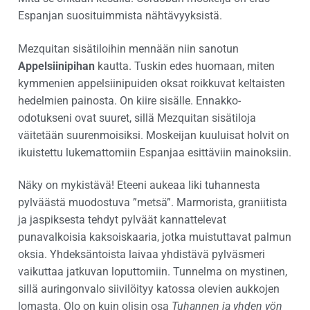
Espanjan suosituimmista nähtävyyksistä.
Mezquitan sisätiloihin mennään niin sanotun
Appelsiinipihan
kautta. Tuskin edes huomaan, miten
kymmenien appelsiinipuiden oksat roikkuvat keltaisten
hedelmien painosta. On kiire sisälle. Ennakko-
odotukseni ovat suuret, sillä Mezquitan sisätiloja
väitetään suurenmoisiksi. Moskeijan kuuluisat holvit on
ikuistettu lukemattomiin Espanjaa esittäviin mainoksiin.
Näky on mykistävä! Eteeni aukeaa liki tuhannesta
pylväästä muodostuva ”metsä”. Marmorista, graniitista
ja jaspiksesta tehdyt pylväät kannattelevat
punavalkoisia kaksoiskaaria, jotka muistuttavat palmun
oksia. Yhdeksäntoista laivaa yhdistävä pylväsmeri
vaikuttaa jatkuvan loputtomiin. Tunnelma on mystinen,
sillä auringonvalo siivilöityy katossa olevien aukkojen
lomasta. Olo on kuin olisin osa
Tuhannen ja yhden yön