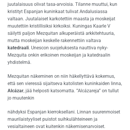
juutalaisuus olivat tasa-arvoisia. Tilanne muuttui, kun
kristityt Espanjan kuninkaat tulivat Andalusiassa
valtaan. Juutalaiset karkotettiin maasta ja moskeijat
muutettiin kristillisiksi kirkoiksi. Kuningas Kaarle V
säilytti paljon Mezquitan alkuperäistä arkkitehtuuria,
mutta moskeijan keskelle rakennettiin valtava
katedraali
. Unescon suojeluksesta nauttiva nyky-
Mezquita onkin erikoinen moskeijan ja katedraalin
yhdistelmä.
Mezquitan näkeminen on niin häkellyttävä kokemus,
että sen vieressä sijaitseva katolisten kuninkaiden linna,
Alcázar
, jää helposti katsomatta. ”Alcázareja” on tullut
jo muutenkin
nähdyksi Espanjan kierroksellani. Linnan suurenmoiset
maurilaistyyliset puistot suihkulähteineen ja
vesialtaineen ovat kuitenkin näkemisenarvoiset.