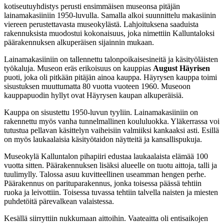
kotiseutuyhdistys perusti ensimmäisen museonsa pitäjän
lainamakasiiniin 1950-luvulla. Samalla alkoi suunnittelu makasiinin
viereen perustettavasta museokylästä. Lahjoituksena saaduista
rakennuksista muodostui kokonaisuus, joka nimettiin Kalluntaloksi
päärakennuksen alkuperäisen sijainnin mukaan.
Lainamakasiiniin on tallennettu talonpoikaisesineitä ja käsityöläisten
työkaluja. Museon eräs erikoisuus on kauppias
August Häyrisen
puoti, joka oli pitkään pitäjän ainoa kauppa. Häyrysen kauppa toimi
sisustuksen muuttumatta 80 vuotta vuoteen 1960. Museoon
kauppapuodin hyllyt ovat Häyrysen kaupan alkuperäisiä.
Kauppa on sisustettu 1950-luvun tyyliin. Lainamakasiiniin on
rakennettu myös vanha tunnelmallinen koululuokka. Yläkerrassa voi
tutustua pellavan käsittelyn vaiheisiin valmiiksi kankaaksi asti. Esillä
on myös laukaalaisia käsityötaidon näytteitä ja kansallispukuja.
Museokylä Kalluntalon pihapiiri edustaa laukaalaista elämää 100
vuotta sitten. Päärakennuksen lisäksi alueelle on tuotu aittoja, talli ja
tuulimylly. Talossa asuu kuvitteellinen useamman hengen perhe.
Päärakennus on parituparakennus, jonka toisessa päässä tehtiin
ruoka ja leivottiin. Toisessa tuvassa tehtiin talvella naisten ja miesten
puhdetöitä pärevalkean valaistessa.
Kesällä siirryttiin nukkumaan aittoihin. Vaateaitta oli entisaikojen