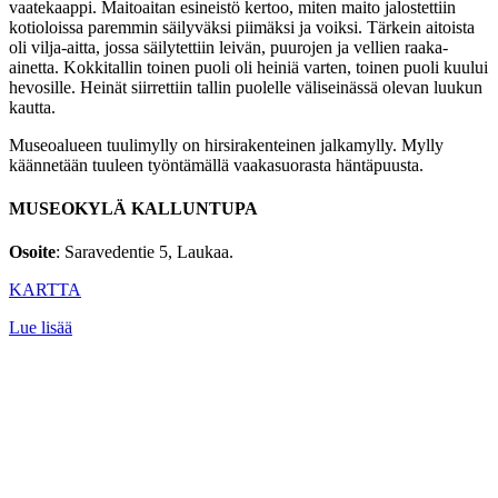
vaatekaappi. Maitoaitan esineistö kertoo, miten maito jalostettiin
kotioloissa paremmin säilyväksi piimäksi ja voiksi. Tärkein aitoista
oli vilja-aitta, jossa säilytettiin leivän, puurojen ja vellien raaka-
ainetta. Kokkitallin toinen puoli oli heiniä varten, toinen puoli kuului
hevosille. Heinät siirrettiin tallin puolelle väliseinässä olevan luukun
kautta.
Museoalueen tuulimylly on hirsirakenteinen jalkamylly. Mylly
käännetään tuuleen työntämällä vaakasuorasta häntäpuusta.
MUSEOKYLÄ KALLUNTUPA
Osoite
: Saravedentie 5, Laukaa.
KARTTA
Lue lisää