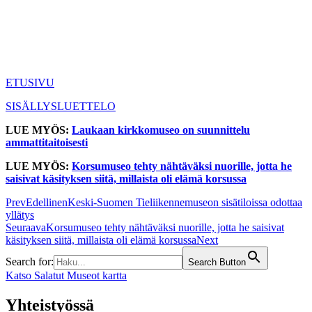
ETUSIVU
SISÄLLYSLUETTELO
LUE MYÖS:
Laukaan kirkkomuseo on suunnittelu
ammattitaitoisesti
LUE MYÖS:
Korsumuseo tehty nähtäväksi nuorille, jotta he
saisivat käsityksen siitä, millaista oli elämä korsussa
Prev
Edellinen
Keski-Suomen Tieliikennemuseon sisätiloissa odottaa
yllätys
Seuraava
Korsumuseo tehty nähtäväksi nuorille, jotta he saisivat
käsityksen siitä, millaista oli elämä korsussa
Next
Search for:
Search Button
Katso Salatut Museot kartta
Yhteistyössä