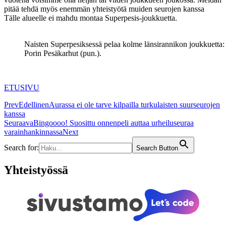
pitää tehdä myös enemmän yhteistyötä muiden seurojen kanssa
Tälle alueelle ei mahdu montaa Superpesis-joukkuetta.
Naisten Superpesiksessä pelaa kolme länsirannikon joukkuett
Porin Pesäkarhut (pun.).
ETUSIVU
Prev
Edellinen
Aurassa ei ole tarve kilpailla turkulaisten suurseurojen
kanssa
Seuraava
Bingoooo! Suosittu onnenpeli auttaa urheiluseuraa
varainhankinnassa
Next
Search for:
Search Button
Yhteistyössä