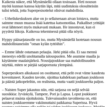
Kaikesta näkee, että Mynämäellä ollaan tosissaan. Heti nousun
myötä kunnan kanssa käytiin läpi, mitä uudistuksia olosuhteisiin
tulisi tehdä, jotta Superpesisottelut olisivat mahdollisia.
– Urheilukeskuksen alue on jo sellaisenaan aivan loistava, mutta
saimme muun muassa lisää katettua katsomotilaa. Paikalliset yrittäjät
ovat lähteneet myös mukavasti mukaan. He innostuvat, kun ei
pyydetä liikoja. Kaikessa tekemisessä pitää olla nöyrä.
Hyppy pääsarjatasolle on iso, mutta Mynämäellä luotetaan nousun
mahdollistaneisiin ”oman kylän tyttöihin”.
– Emme lähde ostamaan pelaajia. Järki pitää olla. Ei saa mennä
menestys edellä unohtamalla talouspuolen. Me asumme maalla ja
käytämme maalaisjärkeä. Nousijajoukkue saa mahdollisuuden
näyttää, miten se pärjää sarjaporrasta ylempänä.
Superpesiksen alkukausi on osoittanut, että pelit ovat viime kaudesta
koventuneet. Kauden tavoite, sijoittua kahdeksan parhaan joukkoon
ja päästä jatkopeleihin, on realismia, mutta vaatii joukkueelta paljon.
– Naisten Super jakautuu niin, että sarjassa on neljä selvää
suosikkia: Jyväskylä, Tampere, Pori ja Lapua. Loput joukkueet
pelaavat muista sijoituksista. Tulevaisuuden tavoitteena on, että
naisten joukkueemme vakiinnuttaisi paikkansa Superissa. Hyvä
vuotena voisimme olla neljän tai viiden joukkueen joukossa. Meidän