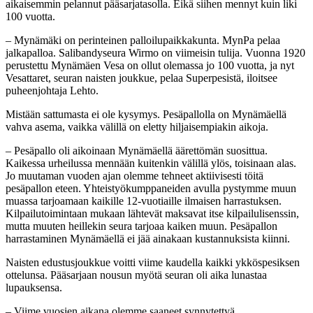
aikaisemmin pelannut pääsarjatasolla. Eikä siihen mennyt kuin liki
100 vuotta.
– Mynämäki on perinteinen palloilupaikkakunta. MynPa pelaa
jalkapalloa. Salibandyseura Wirmo on viimeisin tulija. Vuonna 1920
perustettu Mynämäen Vesa on ollut olemassa jo 100 vuotta, ja nyt
Vesattaret, seuran naisten joukkue, pelaa Superpesistä, iloitsee
puheenjohtaja Lehto.
Mistään sattumasta ei ole kysymys. Pesäpallolla on Mynämäellä
vahva asema, vaikka välillä on eletty hiljaisempiakin aikoja.
– Pesäpallo oli aikoinaan Mynämäellä äärettömän suosittua.
Kaikessa urheilussa mennään kuitenkin välillä ylös, toisinaan alas.
Jo muutaman vuoden ajan olemme tehneet aktiivisesti töitä
pesäpallon eteen. Yhteistyökumppaneiden avulla pystymme muun
muassa tarjoamaan kaikille 12-vuotiaille ilmaisen harrastuksen.
Kilpailutoimintaan mukaan lähtevät maksavat itse kilpailulisenssin,
mutta muuten heillekin seura tarjoaa kaiken muun. Pesäpallon
harrastaminen Mynämäellä ei jää ainakaan kustannuksista kiinni.
Naisten edustusjoukkue voitti viime kaudella kaikki ykköspesiksen
ottelunsa. Pääsarjaan nousun myötä seuran oli aika lunastaa
lupauksensa.
– Viime vuosien aikana olemme saaneet synnytettyä