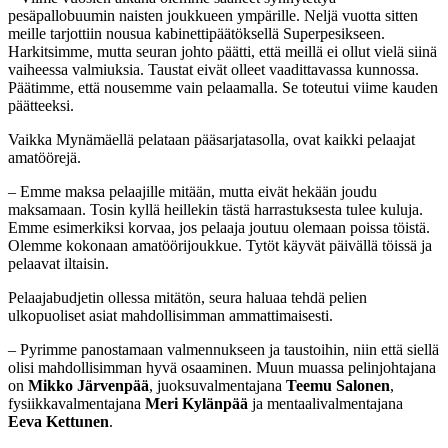
pesäpallobuumin naisten joukkueen ympärille. Neljä vuotta sitten
meille tarjottiin nousua kabinettipäätöksellä Superpesikseen.
Harkitsimme, mutta seuran johto päätti, että meillä ei ollut vielä siinä
vaiheessa valmiuksia. Taustat eivät olleet vaadittavassa kunnossa.
Päätimme, että nousemme vain pelaamalla. Se toteutui viime kauden
päätteeksi.
Vaikka Mynämäellä pelataan pääsarjatasolla, ovat kaikki pelaajat
amatöörejä.
– Emme maksa pelaajille mitään, mutta eivät hekään joudu
maksamaan. Tosin kyllä heillekin tästä harrastuksesta tulee kuluja.
Emme esimerkiksi korvaa, jos pelaaja joutuu olemaan poissa töistä.
Olemme kokonaan amatöörijoukkue. Tytöt käyvät päivällä töissä ja
pelaavat iltaisin.
Pelaajabudjetin ollessa mitätön, seura haluaa tehdä pelien
ulkopuoliset asiat mahdollisimman ammattimaisesti.
– Pyrimme panostamaan valmennukseen ja taustoihin, niin että siellä
olisi mahdollisimman hyvä osaaminen. Muun muassa pelinjohtajana
on
Mikko Järvenpää
, juoksuvalmentajana
Teemu Salonen
,
fysiikkavalmentajana
Meri Kylänpää
ja mentaalivalmentajana
Eeva Kettunen
.