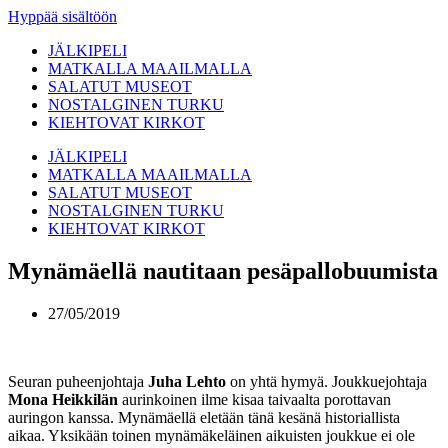
Hyppää sisältöön
JÄLKIPELI
MATKALLA MAAILMALLA
SALATUT MUSEOT
NOSTALGINEN TURKU
KIEHTOVAT KIRKOT
JÄLKIPELI
MATKALLA MAAILMALLA
SALATUT MUSEOT
NOSTALGINEN TURKU
KIEHTOVAT KIRKOT
Mynämäellä nautitaan pesäpallobuumista
27/05/2019
Seuran puheenjohtaja
Juha Lehto
on yhtä hymyä. Joukkuejohtaja
Mona Heikkilän
aurinkoinen ilme kisaa taivaalta porottavan
auringon kanssa. Mynämäellä eletään tänä kesänä historiallista
aikaa. Yksikään toinen mynämäkeläinen aikuisten joukkue ei ole