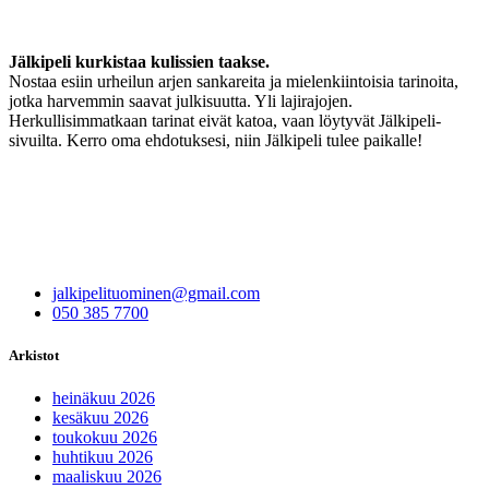
Jälkipeli kurkistaa kulissien taakse.
Nostaa esiin urheilun arjen sankareita ja mielenkiintoisia tarinoita,
jotka harvemmin saavat julkisuutta. Yli lajirajojen.
Herkullisimmatkaan tarinat eivät katoa, vaan löytyvät Jälkipeli-
sivuilta. Kerro oma ehdotuksesi, niin Jälkipeli tulee paikalle!
jalkipelituominen@gmail.com
050 385 7700
Arkistot
heinäkuu 2026
kesäkuu 2026
toukokuu 2026
huhtikuu 2026
maaliskuu 2026