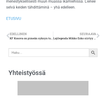
menestyksellisesti muun muassa ikämiehissä. Lienee
selvä keiden tähdittäminä – yhä edelleen.
ETUSIVU
EDELLINEN
SEURAAVA
KF Kosova on pimeän syksyn turkulainen valopilkku – paikallisottelussa tunnelmaa oli erinomainen
Lajilegenda Mikko Esko siirtyy Turkuun
Search
SEARCH
for:
BUTTON
Yhteistyössä