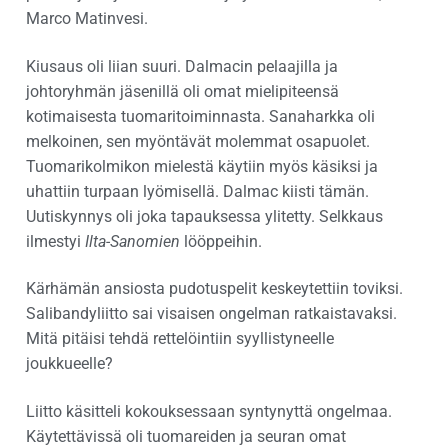
Marco Matinvesi.
Kiusaus oli liian suuri. Dalmacin pelaajilla ja
johtoryhmän jäsenillä oli omat mielipiteensä
kotimaisesta tuomaritoiminnasta. Sanaharkka oli
melkoinen, sen myöntävät molemmat osapuolet.
Tuomarikolmikon mielestä käytiin myös käsiksi ja
uhattiin turpaan lyömisellä. Dalmac kiisti tämän.
Uutiskynnys oli joka tapauksessa ylitetty. Selkkaus
ilmestyi
Ilta-Sanomien
lööppeihin.
Kärhämän ansiosta pudotuspelit keskeytettiin toviksi.
Salibandyliitto sai visaisen ongelman ratkaistavaksi.
Mitä pitäisi tehdä rettelöintiin syyllistyneelle
joukkueelle?
Liitto käsitteli kokouksessaan syntynyttä ongelmaa.
Käytettävissä oli tuomareiden ja seuran omat