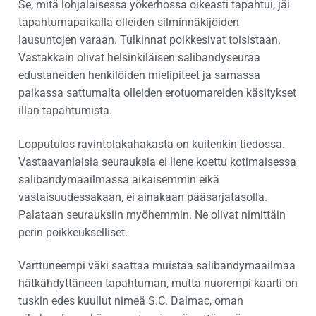
Se, mitä lohjalaisessa yökerhossa oikeasti tapahtui, jäi
tapahtumapaikalla olleiden silminnäkijöiden
lausuntojen varaan. Tulkinnat poikkesivat toisistaan.
Vastakkain olivat helsinkiläisen salibandyseuraa
edustaneiden henkilöiden mielipiteet ja samassa
paikassa sattumalta olleiden erotuomareiden käsitykset
illan tapahtumista.
Lopputulos ravintolakahakasta on kuitenkin tiedossa.
Vastaavanlaisia seurauksia ei liene koettu kotimaisessa
salibandymaailmassa aikaisemmin eikä
vastaisuudessakaan, ei ainakaan pääsarjatasolla.
Palataan seurauksiin myöhemmin. Ne olivat nimittäin
perin poikkeukselliset.
Varttuneempi väki saattaa muistaa salibandymaailmaa
hätkähdyttäneen tapahtuman, mutta nuorempi kaarti on
tuskin edes kuullut nimeä S.C. Dalmac, oman