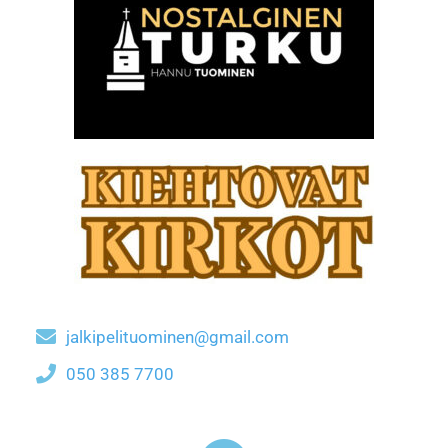
jalkipelituominen@gmail.com
050 385 7700