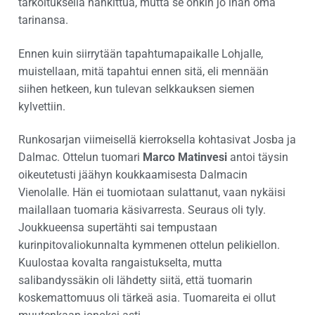
tarkoituksella hankittua, mutta se onkin jo ihan oma
tarinansa.
Ennen kuin siirrytään tapahtumapaikalle Lohjalle,
muistellaan, mitä tapahtui ennen sitä, eli mennään
siihen hetkeen, kun tulevan selkkauksen siemen
kylvettiin.
Runkosarjan viimeisellä kierroksella kohtasivat Josba ja
Dalmac. Ottelun tuomari
Marco Matinvesi
antoi täysin
oikeutetusti jäähyn koukkaamisesta Dalmacin
Vienolalle. Hän ei tuomiotaan sulattanut, vaan nykäisi
mailallaan tuomaria käsivarresta. Seuraus oli tyly.
Joukkueensa supertähti sai tempustaan
kurinpitovaliokunnalta kymmenen ottelun pelikiellon.
Kuulostaa kovalta rangaistukselta, mutta
salibandyssäkin oli lähdetty siitä, että tuomarin
koskemattomuus oli tärkeä asia. Tuomareita ei ollut