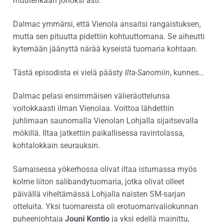
muutenkaan jonoksi asti.
Dalmac ymmärsi, että Vienola ansaitsi rangaistuksen,
mutta sen pituutta pidettiin kohtuuttomana. Se aiheutti
kytemään jäänyttä närää kyseistä tuomaria kohtaan.
Tästä episodista ei vielä päästy
Ilta-Sanomiin
, kunnes…
Dalmac pelasi ensimmäisen välieräottelunsa
voitokkaasti ilman Vienolaa. Voittoa lähdettiin
juhlimaan saunomalla Vienolan Lohjalla sijaitsevalla
mökillä. Iltaa jatkettiin paikallisessa ravintolassa,
kohtalokkain seurauksin.
Samaisessa yökerhossa olivat iltaa istumassa myös
kolme liiton salibandytuomaria, jotka olivat olleet
päivällä viheltämässä Lohjalla naisten SM-sarjan
otteluita. Yksi tuomareista oli erotuomarivaliokunnan
puheenjohtaja
Jouni Kontio
ja yksi edellä mainittu,