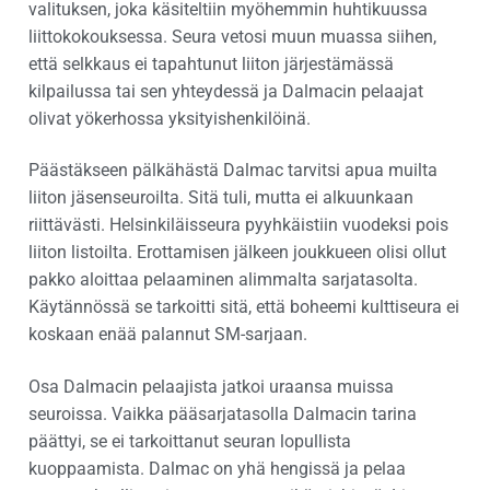
valituksen, joka käsiteltiin myöhemmin huhtikuussa
liittokokouksessa. Seura vetosi muun muassa siihen,
että selkkaus ei tapahtunut liiton järjestämässä
kilpailussa tai sen yhteydessä ja Dalmacin pelaajat
olivat yökerhossa yksityishenkilöinä.
Päästäkseen pälkähästä Dalmac tarvitsi apua muilta
liiton jäsenseuroilta. Sitä tuli, mutta ei alkuunkaan
riittävästi. Helsinkiläisseura pyyhkäistiin vuodeksi pois
liiton listoilta. Erottamisen jälkeen joukkueen olisi ollut
pakko aloittaa pelaaminen alimmalta sarjatasolta.
Käytännössä se tarkoitti sitä, että boheemi kulttiseura ei
koskaan enää palannut SM-sarjaan.
Osa Dalmacin pelaajista jatkoi uraansa muissa
seuroissa. Vaikka pääsarjatasolla Dalmacin tarina
päättyi, se ei tarkoittanut seuran lopullista
kuoppaamista. Dalmac on yhä hengissä ja pelaa