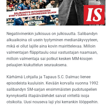
Negatiivinenkin julkisuus on julkisuutta. Salibandyn
alkuaikoina oli usein tyytyminen medianäkyvyyteen,
mikä ei ollut lajille aina kovin mairittelevaa. Milloin
valmentajan fläppitaulu osui vastustajan naamaan,
milloin valmentaja sai potkut kesken MM-kisojen
pelaajien kiukuttelun seurauksena.
Kärhämä Lohjalla ja Tapaus S.C. Dalmac lienee
episodeista kuuluisin. Kevään korvalla vuonna 1992
salibandyn SM-sarjan ensimmäisten pudotuspelien
kynnyksellä iltapäivälehdet saivat viritellä isoja
otsikoita. Uusi nouseva laji ylsi kerrankin lööppeihin.