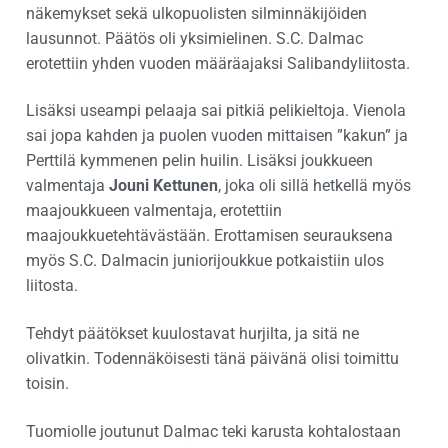
näkemykset sekä ulkopuolisten silminnäkijöiden
lausunnot. Päätös oli yksimielinen. S.C. Dalmac
erotettiin yhden vuoden määräajaksi Salibandyliitosta.
Lisäksi useampi pelaaja sai pitkiä pelikieltoja. Vienola
sai jopa kahden ja puolen vuoden mittaisen ”kakun” ja
Perttilä kymmenen pelin huilin. Lisäksi joukkueen
valmentaja
Jouni Kettunen
, joka oli sillä hetkellä myös
maajoukkueen valmentaja, erotettiin
maajoukkuetehtävästään. Erottamisen seurauksena
myös S.C. Dalmacin juniorijoukkue potkaistiin ulos
liitosta.
Tehdyt päätökset kuulostavat hurjilta, ja sitä ne
olivatkin. Todennäköisesti tänä päivänä olisi toimittu
toisin.
Tuomiolle joutunut Dalmac teki karusta kohtalostaan