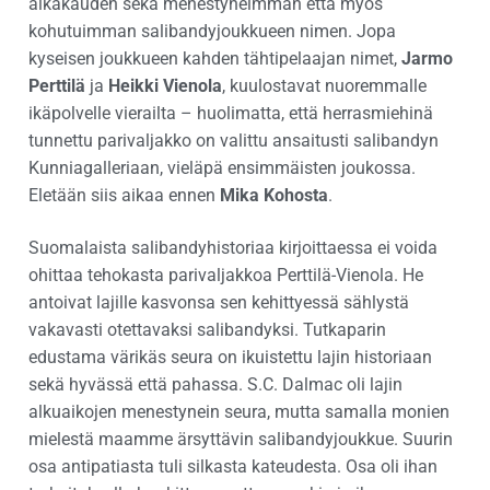
aikakauden sekä menestyneimmän että myös
kohutuimman salibandyjoukkueen nimen. Jopa
kyseisen joukkueen kahden tähtipelaajan nimet,
Jarmo
Perttilä
ja
Heikki Vienola
, kuulostavat nuoremmalle
ikäpolvelle vierailta – huolimatta, että herrasmiehinä
tunnettu parivaljakko on valittu ansaitusti salibandyn
Kunniagalleriaan, vieläpä ensimmäisten joukossa.
Eletään siis aikaa ennen
Mika Kohosta
.
Suomalaista salibandyhistoriaa kirjoittaessa ei voida
ohittaa tehokasta parivaljakkoa Perttilä-Vienola. He
antoivat lajille kasvonsa sen kehittyessä sählystä
vakavasti otettavaksi salibandyksi. Tutkaparin
edustama värikäs seura on ikuistettu lajin historiaan
sekä hyvässä että pahassa. S.C. Dalmac oli lajin
alkuaikojen menestynein seura, mutta samalla monien
mielestä maamme ärsyttävin salibandyjoukkue. Suurin
osa antipatiasta tuli silkasta kateudesta. Osa oli ihan