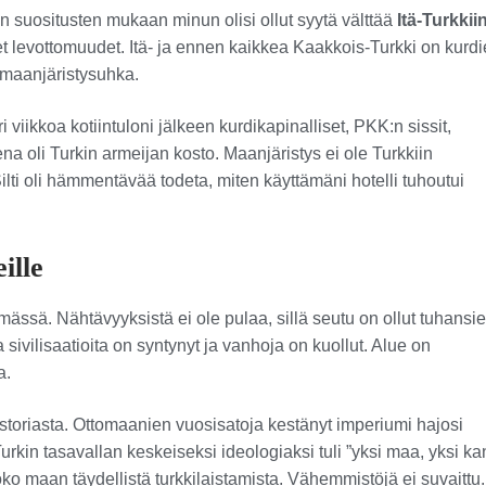
 suositusten mukaan minun olisi ollut syytä välttää
Itä-Turkkii
et levottomuudet. Itä- ja ennen kaikkea Kaakkois-Turkki on kurd
a maanjäristysuhka.
 viikkoa kotiintuloni jälkeen kurdikapinalliset, PKK:n sissit,
a oli Turkin armeijan kosto. Maanjäristys ei ole Turkkiin
lti oli hämmentävää todeta, miten käyttämäni hotelli tuhoutui
ille
ämässä. Nähtävyyksistä ei ole pulaa, sillä seutu on ollut tuhansi
sivilisaatioita on syntynyt ja vanhoja on kuollut. Alue on
a.
storiasta. Ottomaanien vuosisatoja kestänyt imperiumi hajosi
n tasavallan keskeiseksi ideologiaksi tuli ”yksi maa, yksi ka
 koko maan täydellistä turkkilaistamista. Vähemmistöjä ei suvaittu.