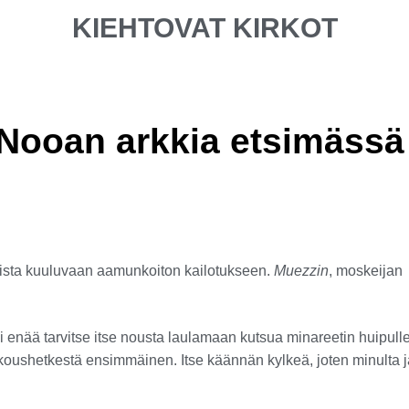
KIEHTOVAT KIRKOT
 Nooan arkkia etsimässä
etista kuuluvaan aamunkoiton kailotukseen.
Muezzin
, moskeijan
i enää tarvitse itse nousta laulamaan kutsua minareetin huipulle
ukoushetkestä ensimmäinen. Itse käännän kylkeä, joten minulta 