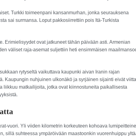
aiset. Turkki toimeenpani kansanmurhan, jonka seurauksena
ta sai surmansa. Loput pakkosiirrettiin pois Itä-Turkista
le. Erimielisyydet ovat jatkuneet tähän päivään asti. Armenian
iden väliset raja-asemat suljettiin heti ensimmäisen maailmans
ukkaan rytyseltä vaikuttava kaupunki aivan Iranin rajan
 Kaupungin nuhjuinen ulkonäkö ja syrjäinen sijainti eivät viitt
 liikkuu matkailijoita, jotka ovat kiinnostuneita paikallisesta
yyksistä.
atta
t-vuori. Yli viiden kilometrin korkeuteen kohoava lumipeittein
sen, sillä suhteessa ympäröivään maastoonkin vuorenhuippu yltä