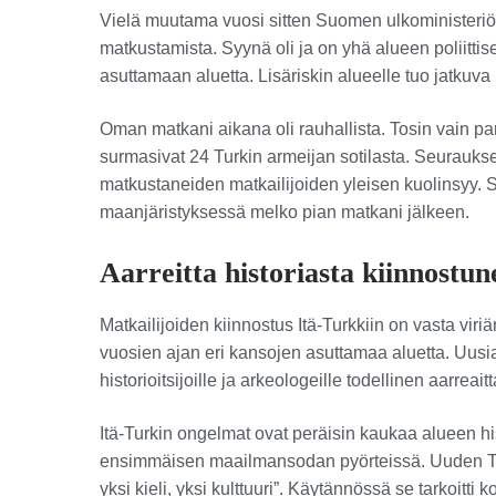
Vielä muutama vuosi sitten Suomen ulkoministeriön
matkustamista. Syynä oli ja on yhä alueen poliittis
asuttamaan aluetta. Lisäriskin alueelle tuo jatkuv
Oman matkani aikana oli rauhallista. Tosin vain pari
surmasivat 24 Turkin armeijan sotilasta. Seurauksen
matkustaneiden matkailijoiden yleisen kuolinsyy. Si
maanjäristyksessä melko pian matkani jälkeen.
Aarreitta historiasta kiinnostune
Matkailijoiden kiinnostus Itä-Turkkiin on vasta viri
vuosien ajan eri kansojen asuttamaa aluetta. Uusia 
historioitsijoille ja arkeologeille todellinen aarreaitt
Itä-Turkin ongelmat ovat peräisin kaukaa alueen hi
ensimmäisen maailmansodan pyörteissä. Uuden Turki
yksi kieli, yksi kulttuuri”. Käytännössä se tarkoitti