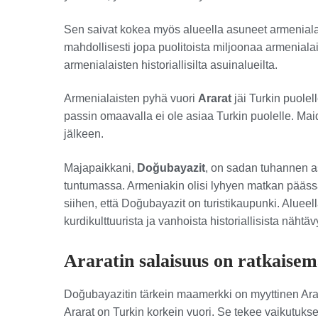
Sen saivat kokea myös alueella asuneet armenial
mahdollisesti jopa puolitoista miljoonaa armenialais
armenialaisten historiallisilta asuinalueilta.
Armenialaisten pyhä vuori
Ararat
jäi Turkin puolel
passin omaavalla ei ole asiaa Turkin puolelle. Ma
jälkeen.
Majapaikkani,
Doğubayazit
, on sadan tuhannen as
tuntumassa. Armeniakin olisi lyhyen matkan päässä.
siihen, että Doğubayazit on turistikaupunki. Alueella
kurdikulttuurista ja vanhoista historiallisista nähtäv
Araratin salaisuus on ratkaisem
Doğubayazitin tärkein maamerkki on myyttinen Arara
Ararat on Turkin korkein vuori. Se tekee vaikutuk