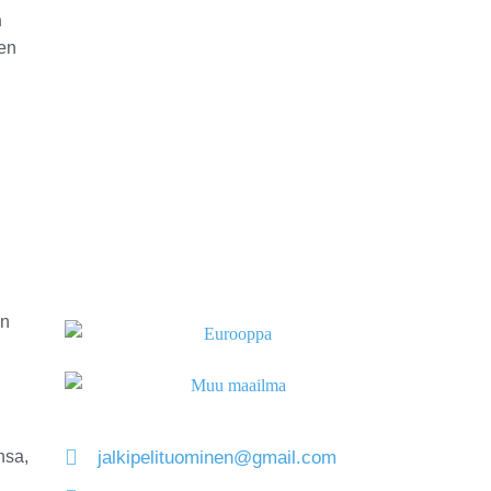
n
ien
en
jalkipelituominen@gmail.com
nsa,