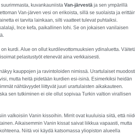
in suurimmasta, kuvankauniista
Van-järvestä
ja sen ympärillä
toman Van-järven vesi on erikoista, sillä se suolaista ja erittäi
tta ei tarvita lainkaan, silti vaatteet tulevat puhtaiksi.
lalaji, Ince kefa, paikallinen lohi. Se on jokaisen vanilaisen
ä.
n kurdi. Alue on ollut kurdilevottomuuksien ydinaluetta. Väitet
isoimat pelastustyöt etenevät aina verkkaisesti.
näkyy kauppojen ja ravintoloiden nimissä. Urartulaiset muodost
isi, mutta heitä pidetään kurdien esi-isinä. Esimerkiksi heidän
eimmät nähtävyydet liittyvät juuri urartulaisten aikakauteen.
ka sen tutkiminen ei ole ollut sopivaa Turkin valtion virallisen
 valkoisiin Vanin kissoihin. Mirrit ovat kuuluisia siitä, että nii
ltainen. Aikaisemmin Vanin kissat saivat liikkua vapaasti, mutta
n kohteena. Niitä voi käydä katsomassa yliopiston alueella