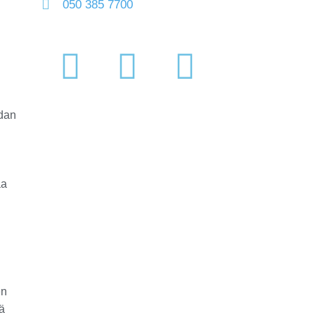
050 385 7700
odan
aa
en
ä