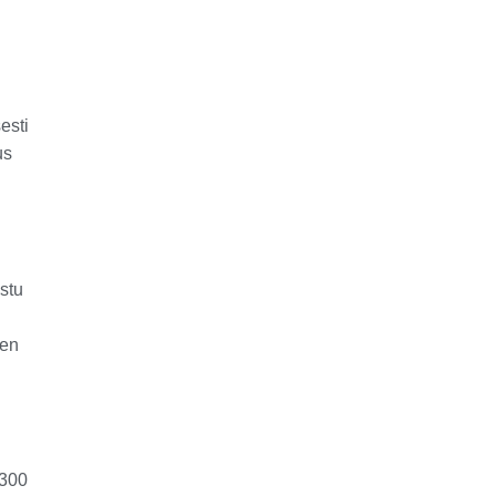
esti
us
stu
nen
 300