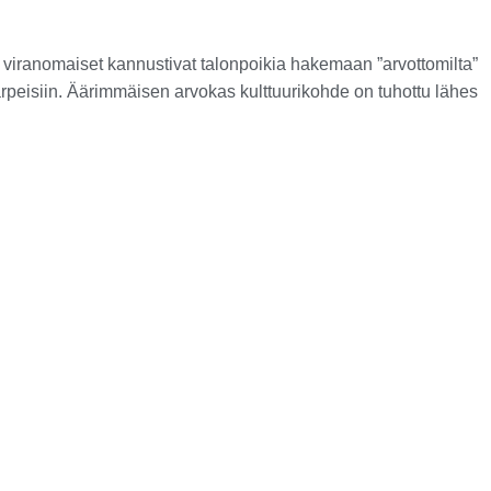
t viranomaiset kannustivat talonpoikia hakemaan ”arvottomilta”
tarpeisiin. Äärimmäisen arvokas kulttuurikohde on tuhottu lähes