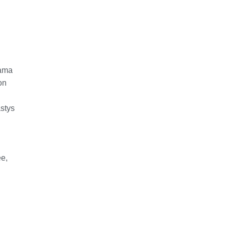
Sama
on
stys
ee,