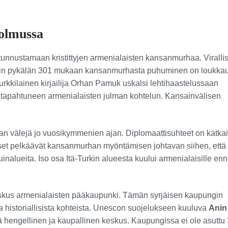
solmussa
 tunnustamaan kristittyjen armenialaisten kansanmurhaa. Virallis
oslain pykälän 301 mukaan kansanmurhasta puhuminen on loukka
 turkkilainen kirjailija Orhan Pamuk uskalsi lehtihaastelussaan
apahtuneen armenialaisten julman kohtelun. Kansainvälisen
nian välejä jo vuosikymmenien ajan. Diplomaattisuhteet on katkai
laiset pelkäävät kansanmurhan myöntämisen johtavan siihen, että
uinalueita. Iso osa Itä-Turkin alueesta kuului armenialaisille en
oskus armenialaisten pääkaupunki. Tämän syrjäisen kaupungin
 historiallisista kohteista. Unescon suojelukseen kuuluva
Anin
ä hengellinen ja kaupallinen keskus. Kaupungissa ei ole asuttu