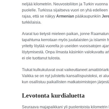
neljää kilometriin. Neuvostoliiton ja Turkin vuon
puolelle. Turkissa sijaitseva vuori on yhä edelleen
rajaa, että se näkyy
Armenian
pääkaupunkiin
Jer
turkkilaisia.
Ararat tuo tietysti mieleen paikan, jonne Raamat
tapahtuma kerrotaan myös juutalaisten ja islamin hi
yritetty löytää vuorelta jo useiden vuosisatojen ajan
löytymisestä. Onpa ilmasta käsinkin valokuvattu 
ei ole tuottanut tulosta.
Tiukat kulkukuluvat ovat vaikeuttaneet amatööriarkeo
Vaikka se on nyt julistettu kansallispuistoksi, ei 
kun osallistuu paikallisten matkatoimistojen järjest
Levotonta kurdialuetta
Seuraava majapaikkani yli puolentoista kilometrin