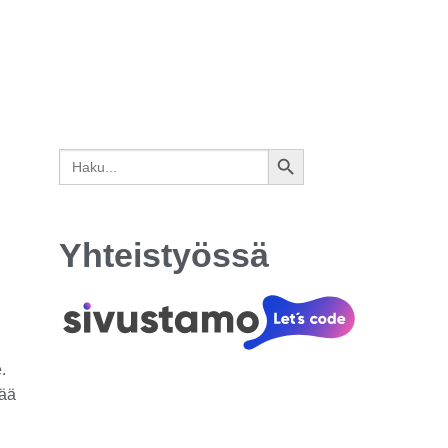
Search
SEARCH
for:
BUTTON
Yhteistyössä
.
jää