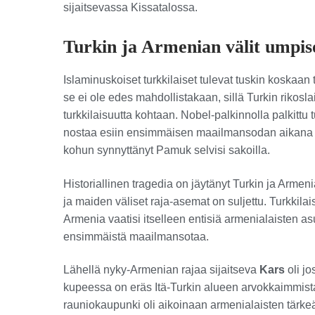
sijaitsevassa Kissatalossa.
Turkin ja Armenian välit umpi
Islaminuskoiset turkkilaiset tulevat tuskin koskaan
se ei ole edes mahdollistakaan, sillä Turkin rik
turkkilaisuutta kohtaan. Nobel-palkinnolla palkittu
nostaa esiin ensimmäisen maailmansodan aikana t
kohun synnyttänyt Pamuk selvisi sakoilla.
Historiallinen tragedia on jäytänyt Turkin ja Arme
ja maiden väliset raja-asemat on suljettu. Turkki
Armenia vaatisi itselleen entisiä armenialaisten as
ensimmäistä maailmansotaa.
Lähellä nyky-Armenian rajaa sijaitseva
Kars
oli j
kupeessa on eräs Itä-Turkin alueen arvokkaimmista
rauniokaupunki oli aikoinaan armenialaisten tärke