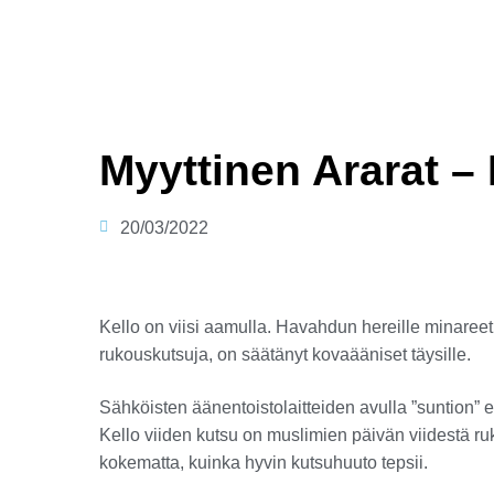
Myyttinen Ararat –
20/03/2022
Kello on viisi aamulla. Havahdun hereille minare
rukouskutsuja, on säätänyt kovaääniset täysille.
Sähköisten äänentoistolaitteiden avulla ”suntion” e
Kello viiden kutsu on muslimien päivän viidestä r
kokematta, kuinka hyvin kutsuhuuto tepsii.