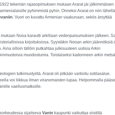
na 1922 tekemän rajasopimuksen mukaan Ararat jäi jälkimmäisen
 armenialaisille pyhimmistä pyhin. Onneksi Ararat on niin lähellä
evaniin
. Vuori on kuvattu Armenian vaakunaan, sekös ärsyttää
un mukaan Nooa karautti arkillaan vedenpaisumuksen jälkeen. 
storiallisissa kirjoituksissa. Syystäkin Nooan arkin jäännöksiä 
. Aina silloin tällöin putkahtaa julkisuuteen uutisia Arkin
arkinmuotoisia muodostumia. Toistaiseksi kadonneen arkin metsä
logien tutkimustyötä. Ararat oli pitkään vartioitu sotilasalue.
alueella voi liikkua ilman viranomaisten lupaa. Helpommalla pääs
ämille vaellusmatkoille.
 korkeudessa sijaitseva
Vanin
kaupunki vaikuttaa siistiltä