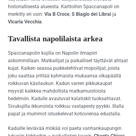
historiallisesta alueesta. Karttoihin Spaccanapoli on
merkitty eri osin:
Via B Croce
,
S Biagio dei Librai
ja
Vicaria Vecchia
.
Tavallista napolilaista arkea
Spaccanapolin kujilla on Napolin ilmapiiri
aidoimmillaan. Matkailijat ja paikalliset täyttävät ahtaat
kujat. Kaiken seassa puikkelehtivat mopoilijat, joista
joku saattaa yrittää kahmaista mukaansa olkapäällä
roikkuvan käsilaukun. Kadun varren pikkukaupat
myyvät kaikkea mahdollista matkamuistoista
hedelmiin. Kadulle avautuvat kalatiskit tuoksahtavat.
Sivukujilla ikkunoista roikkuu vastapesty pyykki. Illalla
papat ja mummot istuskelevat kotioviensa edustalla.
Kaduille leviävää mökää voi paeta vanhankaupungin
lukusiin kirkkoihin – paikallisten tavoin.
Chanta Chiara