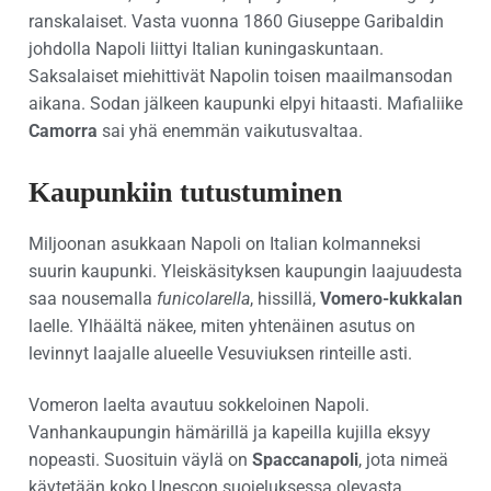
ranskalaiset. Vasta vuonna 1860 Giuseppe Garibaldin
johdolla Napoli liittyi Italian kuningaskuntaan.
Saksalaiset miehittivät Napolin toisen maailmansodan
aikana. Sodan jälkeen kaupunki elpyi hitaasti. Mafialiike
Camorra
sai yhä enemmän vaikutusvaltaa.
Kaupunkiin tutustuminen
Miljoonan asukkaan Napoli on Italian kolmanneksi
suurin kaupunki. Yleiskäsityksen kaupungin laajuudesta
saa nousemalla
funicolarella
, hissillä,
Vomero-kukkalan
laelle. Ylhäältä näkee, miten yhtenäinen asutus on
levinnyt laajalle alueelle Vesuviuksen rinteille asti.
Vomeron laelta avautuu sokkeloinen Napoli.
Vanhankaupungin hämärillä ja kapeilla kujilla eksyy
nopeasti. Suosituin väylä on
Spaccanapoli
, jota nimeä
käytetään koko Unescon suojeluksessa olevasta