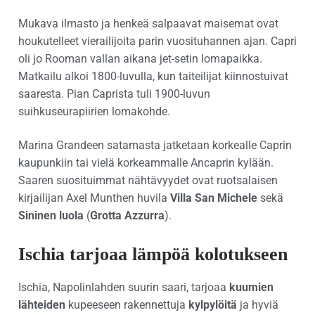
Mukava ilmasto ja henkeä salpaavat maisemat ovat
houkutelleet vierailijoita parin vuosituhannen ajan. Capri
oli jo Rooman vallan aikana jet-setin lomapaikka.
Matkailu alkoi 1800-luvulla, kun taiteilijat kiinnostuivat
saaresta. Pian Caprista tuli 1900-luvun
suihkuseurapiirien lomakohde.
Marina Grandeen satamasta jatketaan korkealle Caprin
kaupunkiin tai vielä korkeammalle Ancaprin kylään.
Saaren suosituimmat nähtävyydet ovat ruotsalaisen
kirjailijan Axel Munthen huvila
Villa San Michele
sekä
Sininen luola
(
Grotta Azzurra
).
Ischia tarjoaa lämpöä kolotukseen
Ischia, Napolinlahden suurin saari, tarjoaa
kuumien
lähteiden
kupeeseen rakennettuja
kylpylöitä
ja hyviä