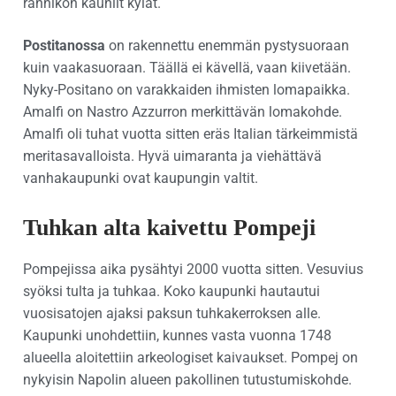
rannikon kauniit kylät.
Postitanossa
on rakennettu enemmän pystysuoraan
kuin vaakasuoraan. Täällä ei kävellä, vaan kiivetään.
Nyky-Positano on varakkaiden ihmisten lomapaikka.
Amalfi on Nastro Azzurron merkittävän lomakohde.
Amalfi oli tuhat vuotta sitten eräs Italian tärkeimmistä
meritasavalloista. Hyvä uimaranta ja viehättävä
vanhakaupunki ovat kaupungin valtit.
Tuhkan alta kaivettu Pompeji
Pompejissa aika pysähtyi 2000 vuotta sitten. Vesuvius
syöksi tulta ja tuhkaa. Koko kaupunki hautautui
vuosisatojen ajaksi paksun tuhkakerroksen alle.
Kaupunki unohdettiin, kunnes vasta vuonna 1748
alueella aloitettiin arkeologiset kaivaukset. Pompej on
nykyisin Napolin alueen pakollinen tutustumiskohde.