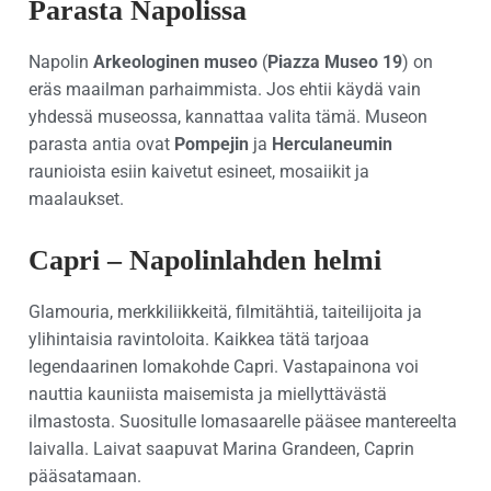
Parasta Napolissa
Napolin
Arkeologinen museo
(
Piazza Museo 19
) on
eräs maailman parhaimmista. Jos ehtii käydä vain
yhdessä museossa, kannattaa valita tämä. Museon
parasta antia ovat
Pompejin
ja
Herculaneumin
raunioista esiin kaivetut esineet, mosaiikit ja
maalaukset.
Capri – Napolinlahden helmi
Glamouria, merkkiliikkeitä, filmitähtiä, taiteilijoita ja
ylihintaisia ravintoloita. Kaikkea tätä tarjoaa
legendaarinen lomakohde Capri. Vastapainona voi
nauttia kauniista maisemista ja miellyttävästä
ilmastosta. Suositulle lomasaarelle pääsee mantereelta
laivalla. Laivat saapuvat Marina Grandeen, Caprin
pääsatamaan.