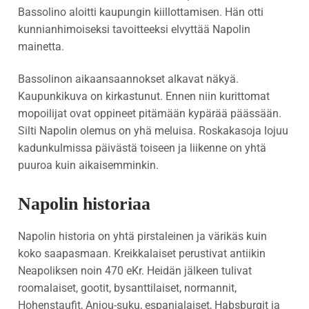
Bassolino aloitti kaupungin kiillottamisen. Hän otti
kunnianhimoiseksi tavoitteeksi elvyttää Napolin
mainetta.
Bassolinon aikaansaannokset alkavat näkyä.
Kaupunkikuva on kirkastunut. Ennen niin kurittomat
mopoilijat ovat oppineet pitämään kypärää päässään.
Silti Napolin olemus on yhä meluisa. Roskakasoja lojuu
kadunkulmissa päivästä toiseen ja liikenne on yhtä
puuroa kuin aikaisemminkin.
Napolin historiaa
Napolin historia on yhtä pirstaleinen ja värikäs kuin
koko saapasmaan. Kreikkalaiset perustivat antiikin
Neapoliksen noin 470 eKr. Heidän jälkeen tulivat
roomalaiset, gootit, bysanttilaiset, normannit,
Hohenstaufit, Anjou-suku, espanjalaiset, Habsburgit ja