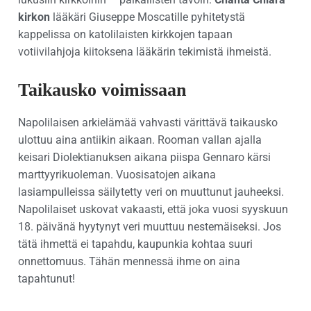
kirkon
lääkäri Giuseppe Moscatille pyhitetystä
kappelissa on katolilaisten kirkkojen tapaan
votiivilahjoja kiitoksena lääkärin tekimistä ihmeistä.
Taikausko voimissaan
Napolilaisen arkielämää vahvasti värittävä taikausko
ulottuu aina antiikin aikaan. Rooman vallan ajalla
keisari Diolektianuksen aikana piispa Gennaro kärsi
marttyyrikuoleman. Vuosisatojen aikana
lasiampulleissa säilytetty veri on muuttunut jauheeksi.
Napolilaiset uskovat vakaasti, että joka vuosi syyskuun
18. päivänä hyytynyt veri muuttuu nestemäiseksi. Jos
tätä ihmettä ei tapahdu, kaupunkia kohtaa suuri
onnettomuus. Tähän mennessä ihme on aina
tapahtunut!