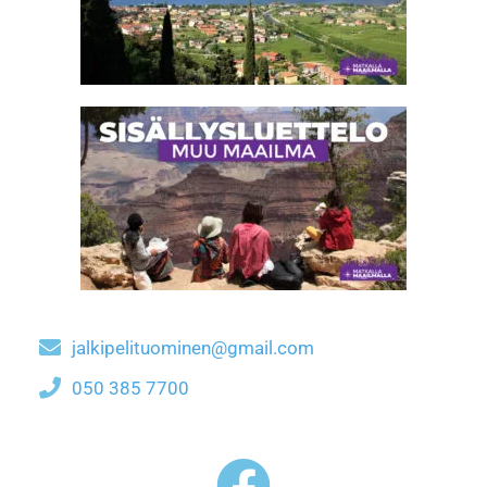
jalkipelituominen@gmail.com
050 385 7700