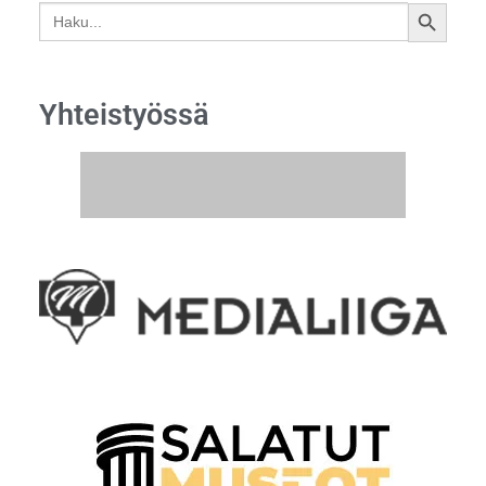
Search
SEARCH
for:
BUTTON
Yhteistyössä