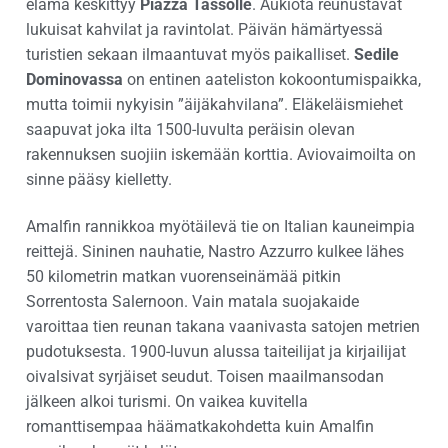
elämä keskittyy
Piazza Tassolle
. Aukiota reunustavat
lukuisat kahvilat ja ravintolat. Päivän hämärtyessä
turistien sekaan ilmaantuvat myös paikalliset.
Sedile
Dominovassa
on entinen aateliston kokoontumispaikka,
mutta toimii nykyisin ”äijäkahvilana”. Eläkeläismiehet
saapuvat joka ilta 1500-luvulta peräisin olevan
rakennuksen suojiin iskemään korttia. Aviovaimoilta on
sinne pääsy kielletty.
Amalfin rannikkoa myötäilevä tie on Italian kauneimpia
reittejä. Sininen nauhatie, Nastro Azzurro kulkee lähes
50 kilometrin matkan vuorenseinämää pitkin
Sorrentosta Salernoon. Vain matala suojakaide
varoittaa tien reunan takana vaanivasta satojen metrien
pudotuksesta. 1900-luvun alussa taiteilijat ja kirjailijat
oivalsivat syrjäiset seudut. Toisen maailmansodan
jälkeen alkoi turismi. On vaikea kuvitella
romanttisempaa häämatkakohdetta kuin Amalfin