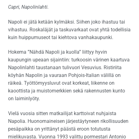
Capri, Napolinlahti.
Napoli ei jätä ketään kylmäksi. Siihen joko ihastuu tai
vihastuu. Roskaläjät ja taskuvarkaat ovat yhtä todellisia
kuin huippumuseot tai kiehtova vanhakaupunki.
Hokema ”Nähdä Napoli ja kuolla” liittyy hyvin
kaupungin upeaan sijaintiin: turkoosin värinen kaartuva
Napolinlahti taustanaan tulivuori Vesuvius. Ristiriita
köyhän Napolin ja vauraan Pohjois-Italian välillä on
räikeä. Työttömyysluvut ovat korkeat, liikenne on
kaoottista ja muistomerkkien sekä rakennusten kunto
on laiminlyöty.
Vielä vuosia sitten matkailijat karttoivat nuhjaista
Napolia. Huonomaineisen järjestäytyneen rikollisuuden
pesäpaikka on yrittänyt päästä eroon totutusta
mielikuvasta. Vuonna 1993 valittu pormestari Antonio