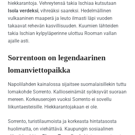
hiekkarantoja. Vehreytensä takia Ischiaa kutsutaan
Isola verdeksi
, vihreäksi saareksi. Hedelmällinen
vulkaaninen maaperä ja leuto ilmasti läpi vuoden
takaavat rehevän kasvillisuuden. Kuumien lähteiden
takia Ischian kylpyläperinne ulottuu Rooman vallan
ajalle asti.
Sorrentoon on legendaarinen
lomanviettopaikka
Napolilahden kainalossa sijaitsee suomalaisillekin tuttu
lomakohde Sorrento. Kallioseinämät syöksyvät suoraan
mereen. Korkeuserojen vuoksi Sorrento ei sovellu
liikuntaesteisille. Hiekkarantojakaan ei ole.
Sorrento, turistilaumoista ja korkeasta hintatasosta
huolimatta, on viehättävä. Kaupungin sosiaalinen