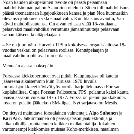
Noan kauden alkuperäinen tavoite oli päästä pelaamaan
mahdollisimman paljon A-nuorten otteluita. Sitten tuli mahdollisuus
päästä treenaamaan liigajoukkueen kanssa ja pian Noa huomasikin
olevansa joukkueen ykkösmaalivahti. Kun tilaisuus avautui, Vali
käytti mahdollisuutensa. On aivan eri asia yltää 18-vuotiaana
pelaavaksi maalivahdiksi verrattuna jämäminuutteja pelaavaan
samanikäiseen kenttäpelaajaan.
– Se on juuri näin. Harvoin TPS:n kokoisessa organisaatiossa 18-
vuotias veskari on pelaavassa roolissa. Kenttäpelaajan ja
maalivahdin roolit ovat niin erilaisia.
Mennään ajassa taaksepäin.
Forssassa kiekkoperinteet ovat pitkät. Kaupungissa oli katettu
jääareena aikaisemmin kuin Turussa. 1970-luvulla
turkulaisjoukkueet kävivät yövuorolla harjoittelemassa Forssan
kuplahallissa. Onpa Forssan Palloseura, FPS, pelannut kaksi kautta
pääsarjassakin vuosina 1975-1977. Forssa on pienin paikkakunta,
jossa on pelattu jääkiekon SM-liigaa. Nyt sarjataso on Mestis.
On tietysti mainittava forssalainen valmentaja
Alpo Suhonen
ja
Kari Aro
. Jälkimmäinen oli pääsarjatason jääkiekkoilija ja
jalkapalloilija, mutta ennen kaikkea mailatehtailija. Jokainen
varttuneempi kiekkomies muistaa Koho-merkkisen, maailman