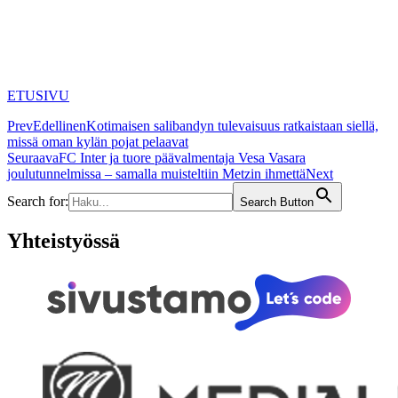
ETUSIVU
Prev
Edellinen
Kotimaisen salibandyn tulevaisuus ratkaistaan siellä,
missä oman kylän pojat pelaavat
Seuraava
FC Inter ja tuore päävalmentaja Vesa Vasara
joulutunnelmissa – samalla muisteltiin Metzin ihmettä
Next
Search for:
Search Button
Yhteistyössä