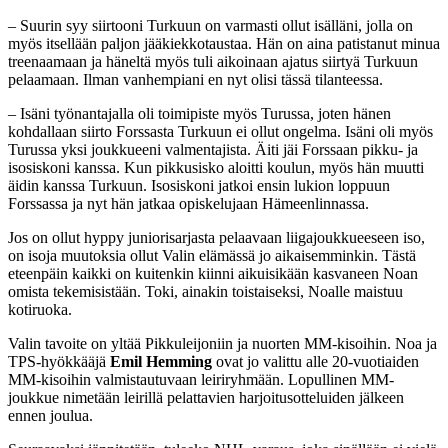
– Suurin syy siirtooni Turkuun on varmasti ollut isälläni, jolla on
myös itsellään paljon jääkiekkotaustaa. Hän on aina patistanut minua
treenaamaan ja häneltä myös tuli aikoinaan ajatus siirtyä Turkuun
pelaamaan. Ilman vanhempiani en nyt olisi tässä tilanteessa.
– Isäni työnantajalla oli toimipiste myös Turussa, joten hänen
kohdallaan siirto Forssasta Turkuun ei ollut ongelma. Isäni oli myös
Turussa yksi joukkueeni valmentajista. Äiti jäi Forssaan pikku- ja
isosiskoni kanssa. Kun pikkusisko aloitti koulun, myös hän muutti
äidin kanssa Turkuun. Isosiskoni jatkoi ensin lukion loppuun
Forssassa ja nyt hän jatkaa opiskelujaan Hämeenlinnassa.
Jos on ollut hyppy juniorisarjasta pelaavaan liigajoukkueeseen iso,
on isoja muutoksia ollut Valin elämässä jo aikaisemminkin. Tästä
eteenpäin kaikki on kuitenkin kiinni aikuisikään kasvaneen Noan
omista tekemisistään. Toki, ainakin toistaiseksi, Noalle maistuu
kotiruoka.
Valin tavoite on yltää Pikkuleijoniin ja nuorten MM-kisoihin. Noa ja
TPS-hyökkääjä
Emil Hemming
ovat jo valittu alle 20-vuotiaiden
MM-kisoihin valmistautuvaan leiriryhmään. Lopullinen MM-
joukkue nimetään leirillä pelattavien harjoitusotteluiden jälkeen
ennen joulua.