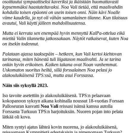
osoittautui sympaattiseksi kaveriksi ja ikäistään huomattavasti
kypsemmäksi haastateltavaksi. Noa Vali tietää, että maalivahdin
kohdalla toisen epäonni on usein toisen onni. Näin kävi Noalle
viime kaudella, ja nyt oli vähän samanlainen tilanne. Kun tilaisuus
avautui, Vali käytti jälleen mahdollisuutensa.
Mutta ei kerrata sen enempää hyvin mennyttä KalPa-ottelua eikä
mietitä Valin tilannetta jatkossakaan. Näytöt ratkaisevat, kuten Noa
on itsekin todennut.
Palataan ajassa taaksepäin – hetkeen, kun Vali kertoi kiehtovan
tarinansa, miten hänestä tuli liigatason maalivahti. Ja se tarina
onkin hyvin erikoinen. Kaiken takana ovat Noan vanhemmat.
Uskomaton suoritus heiltä, sillä forssalainen Noa pelasi jo
alakouluikäisenä TPS:ssä, mutta asui Forssassa.
Näin siis syksyllä 2023.
Iso tavoite asetettiin jo alakouluikäisenä. TPS:n pelaavaan
kokopanoon syksyn aikana kohinalla noussut 18-vuotias Forssan
Palloseuran kasvatti
Noa Vali
reissasi isänsä kanssa autolla
Forssasta Turkuun TPS:n harjoituksiin. Nuoren pojan into pelata
lätkää oli kova.
Miten syntyi ajatus lähteä kovin nuorena, jo alakouluikäisenä,
reissaamaan Kymppitietä edestakaisin ja nimenomaan Turkuun?