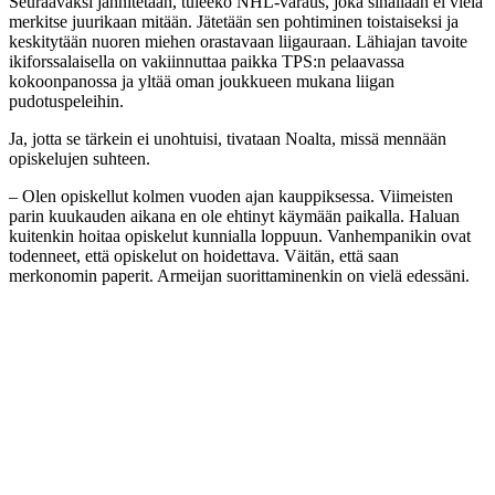
Seuraavaksi jännitetään, tuleeko NHL-varaus, joka sinällään ei vielä
merkitse juurikaan mitään. Jätetään sen pohtiminen toistaiseksi ja
keskitytään nuoren miehen orastavaan liigauraan. Lähiajan tavoite
ikiforssalaisella on vakiinnuttaa paikka TPS:n pelaavassa
kokoonpanossa ja yltää oman joukkueen mukana liigan
pudotuspeleihin.
Ja, jotta se tärkein ei unohtuisi, tivataan Noalta, missä mennään
opiskelujen suhteen.
– Olen opiskellut kolmen vuoden ajan kauppiksessa. Viimeisten
parin kuukauden aikana en ole ehtinyt käymään paikalla. Haluan
kuitenkin hoitaa opiskelut kunnialla loppuun. Vanhempanikin ovat
todenneet, että opiskelut on hoidettava. Väitän, että saan
merkonomin paperit. Armeijan suorittaminenkin on vielä edessäni.