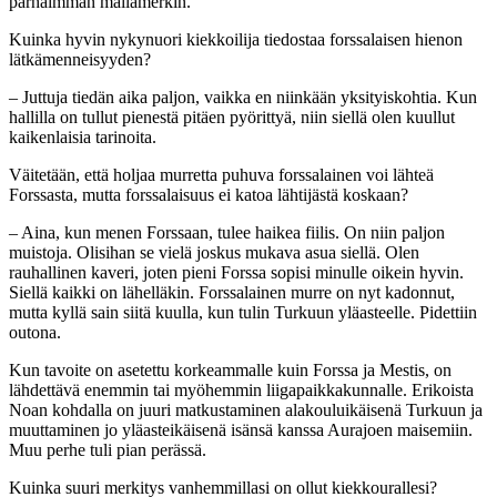
parhaimman mailamerkin.
Kuinka hyvin nykynuori kiekkoilija tiedostaa forssalaisen hienon
lätkämenneisyyden?
– Juttuja tiedän aika paljon, vaikka en niinkään yksityiskohtia. Kun
hallilla on tullut pienestä pitäen pyörittyä, niin siellä olen kuullut
kaikenlaisia tarinoita.
Väitetään, että holjaa murretta puhuva forssalainen voi lähteä
Forssasta, mutta forssalaisuus ei katoa lähtijästä koskaan?
– Aina, kun menen Forssaan, tulee haikea fiilis. On niin paljon
muistoja. Olisihan se vielä joskus mukava asua siellä. Olen
rauhallinen kaveri, joten pieni Forssa sopisi minulle oikein hyvin.
Siellä kaikki on lähelläkin. Forssalainen murre on nyt kadonnut,
mutta kyllä sain siitä kuulla, kun tulin Turkuun yläasteelle. Pidettiin
outona.
Kun tavoite on asetettu korkeammalle kuin Forssa ja Mestis, on
lähdettävä enemmin tai myöhemmin liigapaikkakunnalle. Erikoista
Noan kohdalla on juuri matkustaminen alakouluikäisenä Turkuun ja
muuttaminen jo yläasteikäisenä isänsä kanssa Aurajoen maisemiin.
Muu perhe tuli pian perässä.
Kuinka suuri merkitys vanhemmillasi on ollut kiekkourallesi?