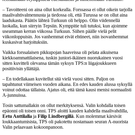
– Tavoitteeni on aina ollut korkealla. Forssassa ei ollut oikein tarjolla
maalivahtivalmennusta ja tiedossa oli, että Turussa se on ollut aina
laadukasta. Päätös lähteä Turkuun oli helppo. Olin viidennellä
luokalla, kun siirryin Tepsiin. Kymppitie tuli tutuksi, kun ajoimme
useamman kerran viikossa Turkuun. Siihen päälle vielä pelit
viikonloppuisin. Jos vanhemmat eivät ehtineet, niin isovanhemmat
kuskasivat harjoituksiin.
Vaikka forssalaisen pikkupojan haaveissa oli pelata aikuisena
kiekkoammattilaisena, tuskin juniori-ikäinen nuorukainen vuosi
sitten kuvitteli olevansa tämän syksyn TPS:n liigajoukkueen
positiivisin yllättäjä.
– En todellakaan kuvitellut sitä vielä vuosi sitten. Paljon on
tapahtunut viimeisen vuoden aikana. En edes kauden alussa syksyllä
voinut odottaa tällaista. Ajatus oli, että tämä kausi menisi normaalisti
A-junnuissa.
Tosin sattumallakin on ollut merkityksensä. Valin kohdalla toisen
epäonni oli toisen onni. TPS aloitti kauden kahdella maalivahdilla,
Eetu Anttilalla
ja
Filip Lindbergillä
. Kun molemmat kärsivät
loukkaantumisista, TPS oli pakotettu nostamaan seuran A-nuorista
Valin pelaavaan kokoonpanoon.