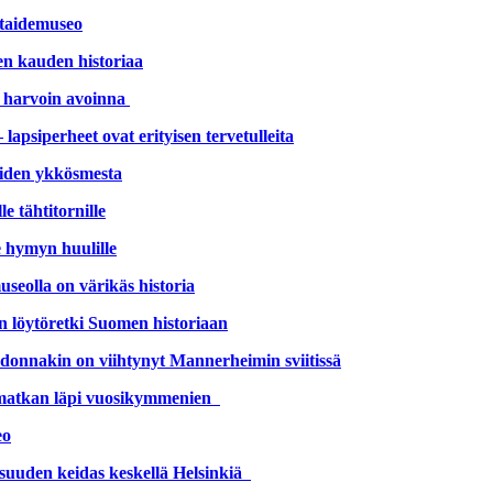
 taidemuseo
en kauden historiaa
n harvoin avoinna
lapsiperheet ovat erityisen tervetulleita
eiden ykkösmesta
e tähtitornille
le hymyn huulille
seolla on värikäs historia
 löytöretki Suomen historiaan
donnakin on viihtynyt Mannerheimin sviitissä
ikamatkan läpi vuosikymmenien
eo
isuuden keidas keskellä Helsinkiä