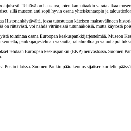
potajuisesti. Tehtävä on haastava, joten kannattaakin varata aikaa mus
iset, sillä museon anti sopii hyvin osana yhteiskuntaopin ja taloustiedo
istoriankäytävältä, jossa tutustutaan käteisen maksuvälineen historiaa
ää on riittävästi, voi nähdä vitriineissä tutunnäköisiä, mutta käytöstä poi
yistä toimintaa osana Euroopan keskuspankkijärjestelmää. Museon Kesk
ennettä, pankkijärjestelmän vakautta, rahahuoltoa ja valuuttapolitiikk
tökset tehdään Euroopan keskuspankin (EKP) neuvostossa. Suomen Pan
n.
sä Postin tiloissa. Suomen Pankin päärakennus sijaitsee korttelin pääs