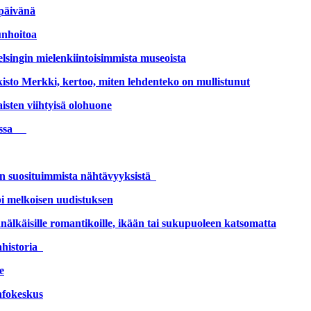
epäivänä
unhoitoa
lsingin mielenkiintoisimmista museoista
sto Merkki, kertoo, miten lehdenteko on mullistunut
isten viihtyisä olohuone
eossa
in suosituimmista nähtävyyksistä
pi melkoisen uudistuksen
älkäisille romantikoille, ikään tai sukupuoleen katsomatta
ahistoria
e
nfokeskus