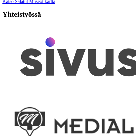
Katso Salatut Museot kartta
Yhteistyössä