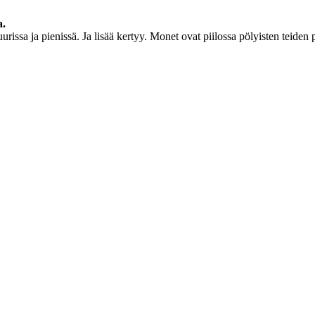
a.
urissa ja pienissä. Ja lisää kertyy. Monet ovat piilossa pölyisten teide