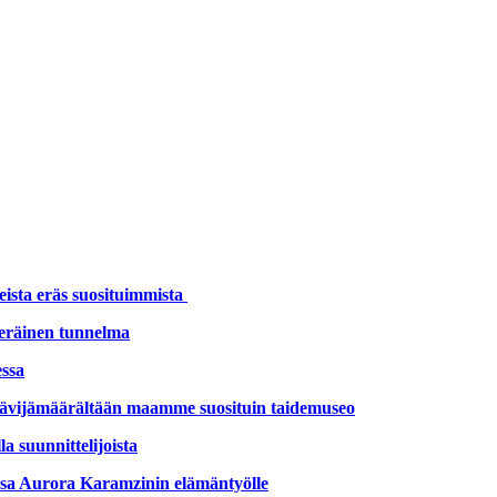
eista eräs suosituimmista
uperäinen tunnelma
essa
ävijämäärältään maamme suosituin taidemuseo
 suunnittelijoista
nsa Aurora Karamzinin elämäntyölle