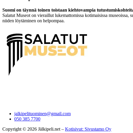
Suomi on täynnä toinen toistaan kiehtovampia tutustumiskohteit
Salatut Museot on vieraillut lukemattomissa kotimaisissa museoissa, su
niiden löytäminen on helpompaa.
jalkipelituominen@gmail.com
050 385 7700
Copyright © 2026 Jälkipeli.net –
Kotisivut: Sivustamo Oy