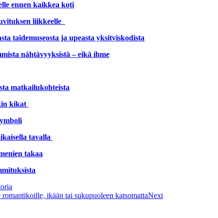
lle ennen kaikkea koti
kuvituksen liikkeelle
ta taidemuseosta ja upeasta yksityiskodista
mista nähtävyyksistä – eikä ihme
ta matkailukohteista
kin kikat
symboli
kaisella tavalla
mmenien takaa
mmituksista
oria
 romantikoille, ikään tai sukupuoleen katsomatta
Next