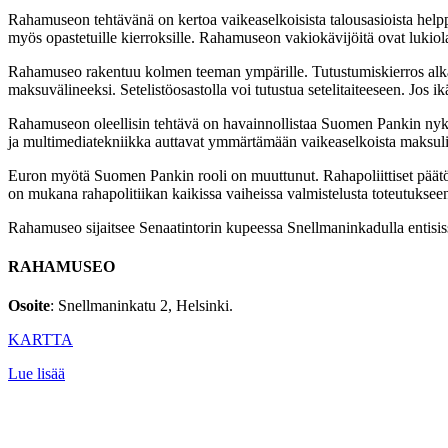
Rahamuseon tehtävänä on kertoa vaikeaselkoisista talousasioista help
myös opastetuille kierroksille. Rahamuseon vakiokävijöitä ovat lukiola
Rahamuseo rakentuu kolmen teeman ympärille. Tutustumiskierros alkaa H
maksuvälineeksi. Setelistöosastolla voi tutustua setelitaiteeseen. Jos ik
Rahamuseon oleellisin tehtävä on havainnollistaa Suomen Pankin nyk
ja multimediatekniikka auttavat ymmärtämään vaikeaselkoista maksuliik
Euron myötä Suomen Pankin rooli on muuttunut. Rahapoliittiset pää
on mukana rahapolitiikan kaikissa vaiheissa valmistelusta toteutuksee
Rahamuseo sijaitsee Senaatintorin kupeessa Snellmaninkadulla entisis
RAHAMUSEO
Osoite
: Snellmaninkatu 2, Helsinki.
KARTTA
Lue lisää