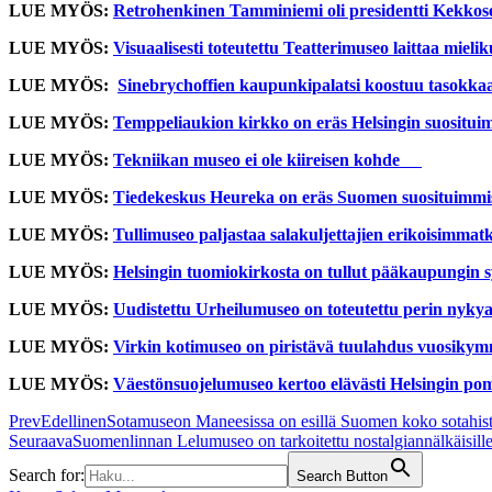
LUE MYÖS:
Retrohenkinen Tamminiemi oli presidentti Kekkose
LUE MYÖS:
Visuaalisesti toteutettu Teatterimuseo laittaa mieli
LUE MYÖS:
Sinebrychoffien kaupunkipalatsi koostuu tasokkaas
LUE MYÖS:
Temppeliaukion kirkko on eräs Helsingin suosituim
LUE MYÖS:
Tekniikan museo ei ole kiireisen kohde
LUE MYÖS:
Tiedekeskus Heureka on eräs Suomen suosituimmis
LUE MYÖS:
Tullimuseo paljastaa salakuljettajien erikoisimmat
LUE MYÖS:
Helsingin tuomiokirkosta on tullut pääkaupungin 
LUE MYÖS:
Uudistettu Urheilumuseo on toteutettu perin nykyai
LUE MYÖS:
Virkin kotimuseo on piristävä tuulahdus vuosiky
LUE MYÖS:
Väestönsuojelumuseo kertoo elävästi Helsingin po
Prev
Edellinen
Sotamuseon Maneesissa on esillä Suomen koko sotahist
Seuraava
Suomenlinnan Lelumuseo on tarkoitettu nostalgiannälkäisille
Search for:
Search Button