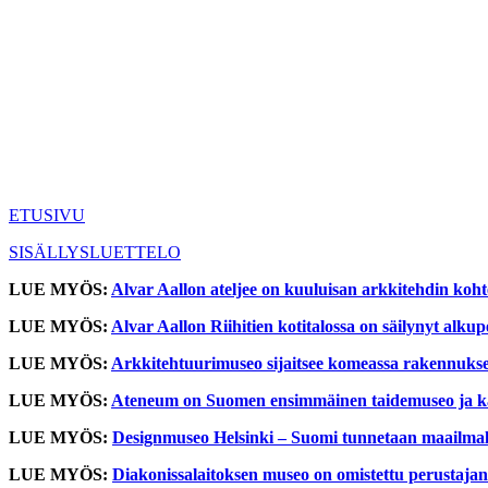
ETUSIVU
SISÄLLYSLUETTELO
LUE MYÖS:
Alvar Aallon ateljee on kuuluisan arkkitehdin koht
LUE MYÖS:
Alvar Aallon Riihitien kotitalossa on säilynyt alk
LUE MYÖS:
Arkkitehtuurimuseo sijaitsee komeassa rakennuks
LUE MYÖS:
Ateneum on Suomen ensimmäinen taidemuseo ja k
LUE MYÖS:
Designmuseo Helsinki – Suomi tunnetaan maailmalla
LUE MYÖS:
Diakonissalaitoksen museo on omistettu perustaja