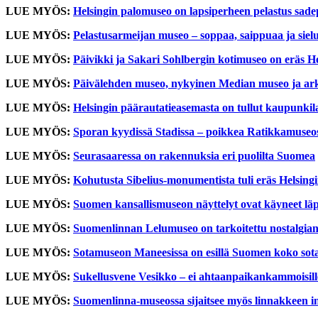
LUE MYÖS:
Helsingin palomuseo on lapsiperheen pelastus sad
LUE MYÖS:
Pelastusarmeijan museo – soppaa, saippuaa ja siel
LUE MYÖS:
Päivikki ja Sakari Sohlbergin kotimuseo on eräs He
LUE MYÖS:
Päivälehden museo, nykyinen Median museo ja arki
LUE MYÖS:
Helsingin päärautatieasemasta on tullut kaupunkila
LUE MYÖS:
Sporan kyydissä Stadissa – poikkea Ratikkamus
LUE MYÖS:
Seurasaaressa on rakennuksia eri puolilta Suomea
LUE MYÖS:
Kohutusta Sibelius-monumentista tuli eräs Helsing
LUE MYÖS:
Suomen kansallismuseon näyttelyt ovat käyneet lä
LUE MYÖS:
Suomenlinnan Lelumuseo on tarkoitettu nostalgiann
LUE MYÖS:
Sotamuseon Maneesissa on esillä Suomen koko sot
LUE MYÖS:
Sukellusvene Vesikko – ei ahtaanpaikankammoisill
LUE MYÖS:
Suomenlinna-museossa sijaitsee myös linnakkeen i