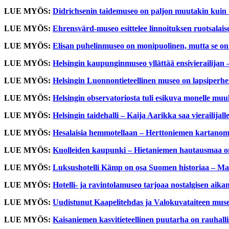
LUE MYÖS:
Didrichsenin taidemuseo on paljon muutakin kuin
LUE MYÖS:
Ehrensvärd-museo esittelee linnoituksen ruotsalais
LUE MYÖS:
Elisan puhelinmuseo on monipuolinen, mutta se o
LUE MYÖS:
Helsingin kaupunginmuseo yllättää ensivierailijan – 
LUE MYÖS:
Helsingin Luonnontieteellinen museo on lapsiperh
LUE MYÖS:
Helsingin observatoriosta tuli esikuva monelle muull
LUE MYÖS:
Helsingin taidehalli – Kaija Aarikka saa vierailijal
LUE MYÖS:
Hesalaisia hemmotellaan – Herttoniemen kartanomu
LUE MYÖS:
Kuolleiden kaupunki – Hietaniemen hautausmaa on
LUE MYÖS:
Luksushotelli Kämp on osa Suomen historiaa – Ma
LUE MYÖS:
Hotelli- ja ravintolamuseo tarjoaa nostalgisen a
LUE MYÖS:
Uudistunut Kaapelitehdas ja Valokuvataiteen mus
LUE MYÖS:
Kaisaniemen kasvitieteellinen puutarha on rauhall