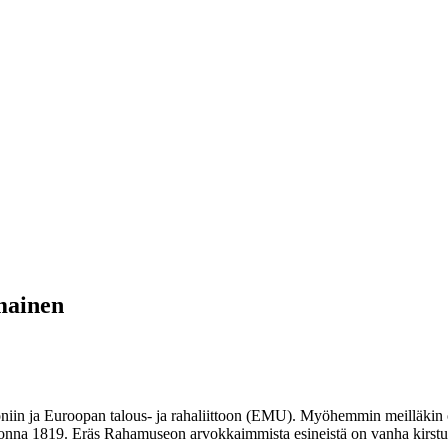
mainen
ja Euroopan talous- ja rahaliittoon (EMU). Myöhemmin meilläkin otett
uonna 1819. Eräs Rahamuseon arvokkaimmista esineistä on vanha kirstu, j