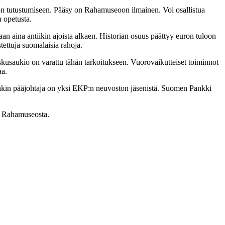
eon tutustumiseen. Pääsy on Rahamuseoon ilmainen. Voi osallistua
n opetusta.
n aina antiikin ajoista alkaen. Historian osuus päättyy euron tuloon
stettuja suomalaisia rahoja.
usaukio on varattu tähän tarkoitukseen. Vuorovaikutteiset toiminnot
aa.
kin pääjohtaja on yksi EKP:n neuvoston jäsenistä. Suomen Pankki
sä Rahamuseosta.