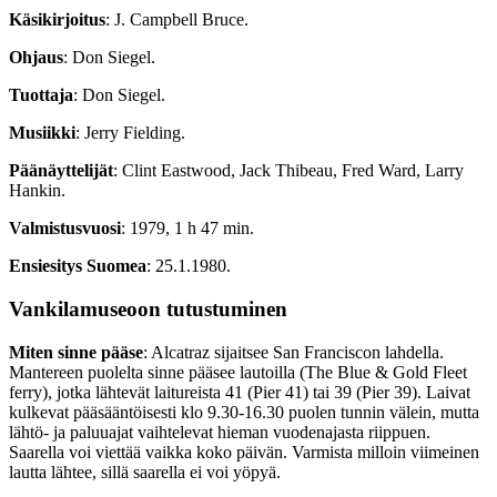
Käsikirjoitus
: J. Campbell Bruce.
Ohjaus
: Don Siegel.
Tuottaja
: Don Siegel.
Musiikki
: Jerry Fielding.
Päänäyttelijät
: Clint Eastwood, Jack Thibeau, Fred Ward, Larry
Hankin.
Valmistusvuosi
: 1979, 1 h 47 min.
Ensiesitys Suomea
: 25.1.1980.
Vankilamuseoon tutustuminen
Miten sinne pääse
: Alcatraz sijaitsee San Franciscon lahdella.
Mantereen puolelta sinne pääsee lautoilla (The Blue & Gold Fleet
ferry), jotka lähtevät laitureista 41 (Pier 41) tai 39 (Pier 39). Laivat
kulkevat pääsääntöisesti klo 9.30-16.30 puolen tunnin välein, mutta
lähtö- ja paluuajat vaihtelevat hieman vuodenajasta riippuen.
Saarella voi viettää vaikka koko päivän. Varmista milloin viimeinen
lautta lähtee, sillä saarella ei voi yöpyä.