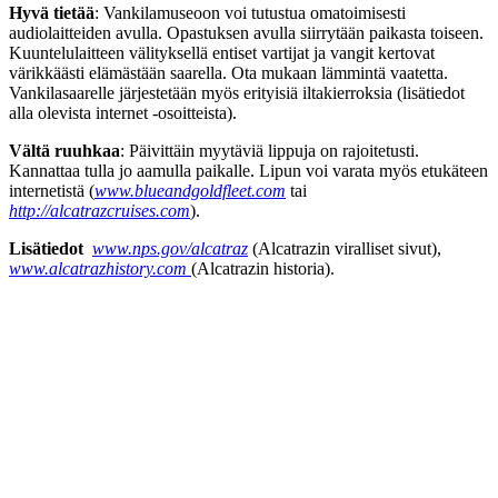
Hyvä tietää
: Vankilamuseoon voi tutustua omatoimisesti
audiolaitteiden avulla. Opastuksen avulla siirrytään paikasta toiseen.
Kuuntelulaitteen välityksellä entiset vartijat ja vangit kertovat
värikkäästi elämästään saarella. Ota mukaan lämmintä vaatetta.
Vankilasaarelle järjestetään myös erityisiä iltakierroksia (lisätiedot
alla olevista internet -osoitteista).
Vältä ruuhkaa
: Päivittäin myytäviä lippuja on rajoitetusti.
Kannattaa tulla jo aamulla paikalle. Lipun voi varata myös etukäteen
internetistä (
www.blueandgoldfleet.com
tai
http://alcatrazcruises.com
).
Lisätiedot
www.nps.gov/alcatraz
(Alcatrazin viralliset sivut),
www.alcatrazhistory.com
(Alcatrazin historia).