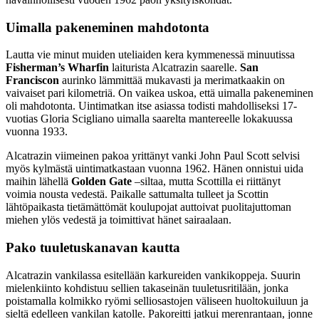
Uimalla pakeneminen mahdotonta
Lautta vie minut muiden uteliaiden kera kymmenessä minuutissa
Fisherman’s Wharfin
laiturista Alcatrazin saarelle.
San
Franciscon
aurinko lämmittää mukavasti ja merimatkaakin on
vaivaiset pari kilometriä. On vaikea uskoa, että uimalla pakeneminen
oli mahdotonta. Uintimatkan itse asiassa todisti mahdolliseksi 17-
vuotias Gloria Scigliano uimalla saarelta mantereelle lokakuussa
vuonna 1933.
Alcatrazin viimeinen pakoa yrittänyt vanki John Paul Scott selvisi
myös kylmästä uintimatkastaan vuonna 1962. Hänen onnistui uida
maihin lähellä
Golden Gate
–siltaa, mutta Scottilla ei riittänyt
voimia nousta vedestä. Paikalle sattumalta tulleet ja Scottin
lähtöpaikasta tietämättömät koulupojat auttoivat puolitajuttoman
miehen ylös vedestä ja toimittivat hänet sairaalaan.
Pako tuuletuskanavan kautta
Alcatrazin vankilassa esitellään karkureiden vankikoppeja. Suurin
mielenkiinto kohdistuu sellien takaseinän tuuletusritilään, jonka
poistamalla kolmikko ryömi selliosastojen väliseen huoltokuiluun ja
sieltä edelleen vankilan katolle. Pakoreitti jatkui merenrantaan, jonne