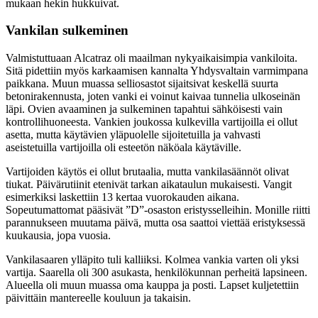
mukaan hekin hukkuivat.
Vankilan sulkeminen
Valmistuttuaan Alcatraz oli maailman nykyaikaisimpia vankiloita.
Sitä pidettiin myös karkaamisen kannalta Yhdysvaltain varmimpana
paikkana. Muun muassa selliosastot sijaitsivat keskellä suurta
betonirakennusta, joten vanki ei voinut kaivaa tunnelia ulkoseinän
läpi. Ovien avaaminen ja sulkeminen tapahtui sähköisesti vain
kontrollihuoneesta. Vankien joukossa kulkevilla vartijoilla ei ollut
asetta, mutta käytävien yläpuolelle sijoitetuilla ja vahvasti
aseistetuilla vartijoilla oli esteetön näköala käytäville.
Vartijoiden käytös ei ollut brutaalia, mutta vankilasäännöt olivat
tiukat. Päivärutiinit etenivät tarkan aikataulun mukaisesti. Vangit
esimerkiksi laskettiin 13 kertaa vuorokauden aikana.
Sopeutumattomat pääsivät ”D”-osaston eristysselleihin. Monille riitti
parannukseen muutama päivä, mutta osa saattoi viettää eristyksessä
kuukausia, jopa vuosia.
Vankilasaaren ylläpito tuli kalliiksi. Kolmea vankia varten oli yksi
vartija. Saarella oli 300 asukasta, henkilökunnan perheitä lapsineen.
Alueella oli muun muassa oma kauppa ja posti. Lapset kuljetettiin
päivittäin mantereelle kouluun ja takaisin.