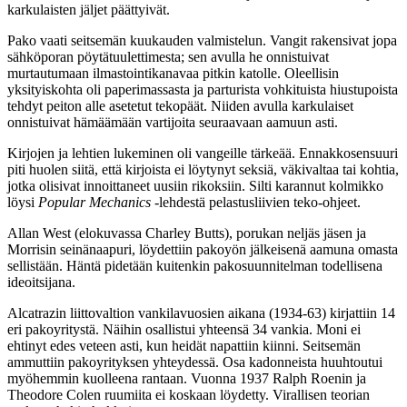
karkulaisten jäljet päättyivät.
Pako vaati seitsemän kuukauden valmistelun. Vangit rakensivat jopa
sähköporan pöytätuulettimesta; sen avulla he onnistuivat
murtautumaan ilmastointikanavaa pitkin katolle. Oleellisin
yksityiskohta oli paperimassasta ja parturista vohkituista hiustupoista
tehdyt peiton alle asetetut tekopäät. Niiden avulla karkulaiset
onnistuivat hämäämään vartijoita seuraavaan aamuun asti.
Kirjojen ja lehtien lukeminen oli vangeille tärkeää. Ennakkosensuuri
piti huolen siitä, että kirjoista ei löytynyt seksiä, väkivaltaa tai kohtia,
jotka olisivat innoittaneet uusiin rikoksiin. Silti karannut kolmikko
löysi
Popular Mechanics
-lehdestä pelastusliivien teko-ohjeet.
Allan West (elokuvassa Charley Butts), porukan neljäs jäsen ja
Morrisin seinänaapuri, löydettiin pakoyön jälkeisenä aamuna omasta
sellistään. Häntä pidetään kuitenkin pakosuunnitelman todellisena
ideoitsijana.
Alcatrazin liittovaltion vankilavuosien aikana (1934-63) kirjattiin 14
eri pakoyritystä. Näihin osallistui yhteensä 34 vankia. Moni ei
ehtinyt edes veteen asti, kun heidät napattiin kiinni. Seitsemän
ammuttiin pakoyrityksen yhteydessä. Osa kadonneista huuhtoutui
myöhemmin kuolleena rantaan. Vuonna 1937 Ralph Roenin ja
Theodore Colen ruumiita ei koskaan löydetty. Virallisen teorian