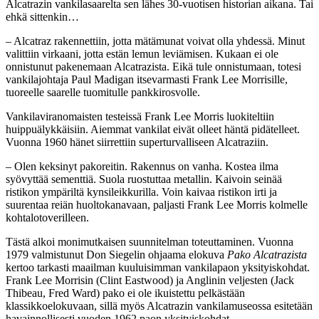
Alcatrazin vankilasaarelta sen lähes 30-vuotisen historian aikana. Tai
ehkä sittenkin…
– Alcatraz rakennettiin, jotta mätämunat voivat olla yhdessä. Minut
valittiin virkaani, jotta estän lemun leviämisen. Kukaan ei ole
onnistunut pakenemaan Alcatrazista. Eikä tule onnistumaan, totesi
vankilajohtaja Paul Madigan itsevarmasti Frank Lee Morrisille,
tuoreelle saarelle tuomitulle pankkirosvolle.
Vankilaviranomaisten testeissä Frank Lee Morris luokiteltiin
huippuälykkäisiin. Aiemmat vankilat eivät olleet häntä pidätelleet.
Vuonna 1960 hänet siirrettiin superturvalliseen Alcatraziin.
– Olen keksinyt pakoreitin. Rakennus on vanha. Kostea ilma
syövyttää sementtiä. Suola ruostuttaa metallin. Kaivoin seinää
ristikon ympäriltä kynsileikkurilla. Voin kaivaa ristikon irti ja
suurentaa reiän huoltokanavaan, paljasti Frank Lee Morris kolmelle
kohtalotoverilleen.
Tästä alkoi monimutkaisen suunnitelman toteuttaminen. Vuonna
1979 valmistunut Don Siegelin ohjaama elokuva
Pako Alcatrazista
kertoo tarkasti maailman kuuluisimman vankilapaon yksityiskohdat.
Frank Lee Morrisin (Clint Eastwood) ja Anglinin veljesten (Jack
Thibeau, Fred Ward) pako ei ole ikuistettu pelkästään
klassikkoelokuvaan, sillä myös Alcatrazin vankilamuseossa esitetään
havainnollisesti vuoden 1962 paon yksityiskohdat.