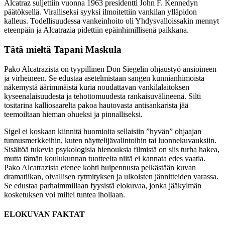
Alcatraz suljettiin vuonna 1963 presidentti John F. Kennedyn
päätöksellä. Viralliseksi syyksi ilmoitettiin vankilan ylläpidon
kalleus. Todellisuudessa vankeinhoito oli Yhdysvalloissakin mennyt
eteenpäin ja Alcatrazia pidettiin epäinhimillisenä paikkana.
Tätä mieltä Tapani Maskula
Pako Alcatrazista on tyypillinen Don Siegelin ohjaustyö ansioineen
ja virheineen. Se edustaa asetelmistaan sangen kunnianhimoista
näkemystä äärimmäistä kuria noudattavan vankilalaitoksen
kyseenalaisuudesta ja tehottomuudesta rankaisuvälineenä. Silti
tositarina kalliosaarelta pakoa hautovasta antisankarista jää
teemoiltaan hieman ohueksi ja pinnalliseksi.
Sigel ei koskaan kiinnitä huomioita sellaisiin ”hyvän” ohjaajan
tunnusmerkkeihin, kuten näyttelijävalintoihin tai luonnekuvauksiin.
Sisältöä tukevia psykologisia hienouksia filmistä on siis turha hakea,
mutta tämän koulukunnan tuotteelta niitä ei kannata edes vaatia.
Pako Alcatrazista etenee kohti huipennusta pelkästään kuvan
dramatiikan, oivallisen rytmityksen ja ulkoisten jännitteiden varassa.
Se edustaa parhaimmillaan fyysistä elokuvaa, jonka jääkylmän
kosketuksen voi miltei tuntea ihollaan.
ELOKUVAN FAKTAT