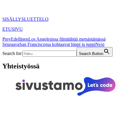
SISÄLLYSLUETTELO
ETUSIVU
Prev
Edellinen
Los Angelesissa filmitähtiä metsästämässä
Seuraava
San Franciscossa kohtaavat hippi ja juppi
Next
Search for:
Search Button
Yhteistyössä