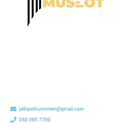
jalkipelituominen@gmail.com
050 385 7700