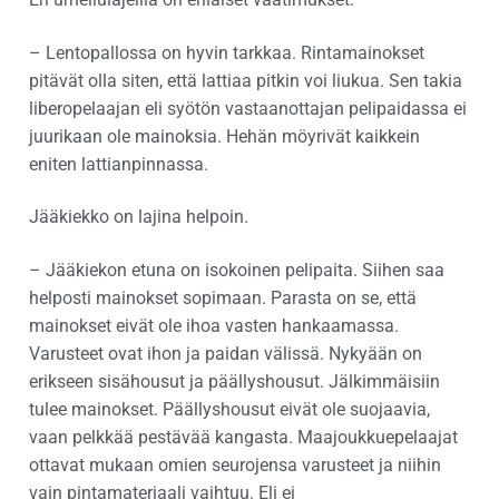
– Lentopallossa on hyvin tarkkaa. Rintamainokset
pitävät olla siten, että lattiaa pitkin voi liukua. Sen takia
liberopelaajan eli syötön vastaanottajan pelipaidassa ei
juurikaan ole mainoksia. Hehän möyrivät kaikkein
eniten lattianpinnassa.
Jääkiekko on lajina helpoin.
– Jääkiekon etuna on isokoinen pelipaita. Siihen saa
helposti mainokset sopimaan. Parasta on se, että
mainokset eivät ole ihoa vasten hankaamassa.
Varusteet ovat ihon ja paidan välissä. Nykyään on
erikseen sisähousut ja päällyshousut. Jälkimmäisiin
tulee mainokset. Päällyshousut eivät ole suojaavia,
vaan pelkkää pestävää kangasta. Maajoukkuepelaajat
ottavat mukaan omien seurojensa varusteet ja niihin
vain pintamateriaali vaihtuu. Eli ei