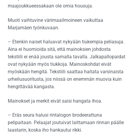
maajoukkueessakaan ole omia housuja.
Muoti vaihtuvine värimaailmoineen vaikuttaa
Marjamäen työnkuvaan.
– Etenkin naiset haluavat nykyään tiukempia peliasuja.
Aina ei huomioida sitä, että mainoksien johdosta
tekstiili ei enää jousta samalla tavalla. Jalkapallopaidat
ovat nykyään myös tiukkoja. Mainoskohdat eivät
myöskään hengitä. Tekstiili saattaa haitata varsinaista
urheilusuoritusta, jos niissä on enemmän muovia kuin
hengittävää kangasta.
Mainokset ja merkit eivät saisi hangata ihoa.
– Eräs seura halusi rintalogon brodeerattuna
pelipaitaan. Pelaajat joutuivat laittamaan rinnan päälle
laastarin, koska iho hankautui rikki.