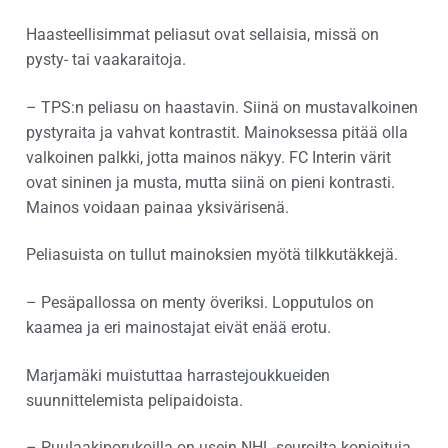
Haasteellisimmat peliasut ovat sellaisia, missä on
pysty- tai vaakaraitoja.
– TPS:n peliasu on haastavin. Siinä on mustavalkoinen
pystyraita ja vahvat kontrastit. Mainoksessa pitää olla
valkoinen palkki, jotta mainos näkyy. FC Interin värit
ovat sininen ja musta, mutta siinä on pieni kontrasti.
Mainos voidaan painaa yksivärisenä.
Peliasuista on tullut mainoksien myötä tilkkutäkkejä.
– Pesäpallossa on menty överiksi. Lopputulos on
kaamea ja eri mainostajat eivät enää erotu.
Marjamäki muistuttaa harrastejoukkueiden
suunnittelemista pelipaidoista.
– Puulaakiporukoilla on usein NHL-seuroilta kopioituja