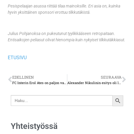
Pesispelaajan asussa riittää tilaa mainoksille. Eri asia on, kuinka
hyvin yksittäinen sponsori erottuu tilkkutäkistä.
Julius Pohjanoksa on pukeutunut tyylikkääseen retropaitaan.
Entisaikojen peliasut olivat hienompia kuin nykyiset tilkkutäkkiasut.
ETUSIVU
EDELLINEN
SEURAAVA
FC Interin Erol Ates on paljon vartijana
Alexander Nikulinin esitys oli lupauksia herättävä
Search
SEARCH
for:
BUTTON
Yhteistyössä