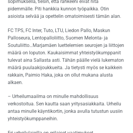
sopimuksella, tiesin, että rahkeeni eivät riitä
pidemmälle. Piti hankkia kunnon työpaikka. Otin
asioista selvää ja opettelin omatoimisesti tämän alan.
FC TPS, FC Inter, Tuto, LTU, Liedon Pallo, Maskun
Palloseura, Lentopalloliitto, Suomen Melonta- ja
Soutuliitto…Marjamäen luettelemien seurojen ja liittojen
määrä on loputon. Kaukaisimmat yhteistyökumppanit
tulevat aina Sallasta asti. Tähän päälle vielä lukematon
määrä puulaakijoukkueita. Ja tietysti myös se kaikkein
rakkain, Paimio Haka, joka on ollut mukana alusta
alkaen.
– Urheilumaailma on minulle mahdollisuus
verkostoitua. Sen kautta saan yritysasiakkaita. Urheilu
antaa minulle käyntikortin, jonka avulla tutustun uusiin
yhteistyökumppaneihin.
Eri urheilulajeilla on erilaiset vaatimukset.