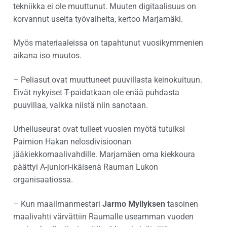
tekniikka ei ole muuttunut. Muuten digitaalisuus on
korvannut useita työvaiheita, kertoo Marjamäki.
Myös materiaaleissa on tapahtunut vuosikymmenien
aikana iso muutos.
– Peliasut ovat muuttuneet puuvillasta keinokuituun.
Eivät nykyiset T-paidatkaan ole enää puhdasta
puuvillaa, vaikka niistä niin sanotaan.
Urheiluseurat ovat tulleet vuosien myötä tutuiksi
Paimion Hakan nelosdivisioonan
jääkiekkomaalivahdille. Marjamäen oma kiekkoura
päättyi A-juniori-ikäisenä Rauman Lukon
organisaatiossa.
– Kun maailmanmestari
Jarmo Myllyksen
tasoinen
maalivahti värvättiin Raumalle useamman vuoden