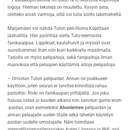
logoja. Hieman tekstejä on muutettu. Kysyin aina,
oletteko aivan varmoja, sillä voi tulla soitto lakimieheltä.
Marjamäen voi nähdä Tuton peli-iltoina Kupittaan
jäähallilla. Hän pyörittää siellä Tuto-teemaista
fanikauppaa. Lippikset, kaulahuivit ja myssyt ovat
suosituimmat, ihan niin kuin kaikkialla maailmalla.
Tarjolla on myös pelipaitoja, sekä fanipaitoja ilman
mainoksia että pelaajien käyttämiä aitoja pelipaitoja.
– Omistan Tuton pelipaidat. Annan ne joukkueen
käyttöön, joten seuran ei tarvitse kiinnittää rahaa
paitoihin. Riski on fanikaupan yrittäjällä. Jos joku
haluaa ostaa jo kauden aikana niin sanotun game worn
-paidan, otan esimerkiksi
Ahoniemen
pelipaidan ja
annan pelaajalle uuden tilalle sekä lähetän käytetyn
paidan uudelle omistajalle. Näin toimitaan
ammattilaismaailmassakin, kuten Liigassa ja NHL:ssä.