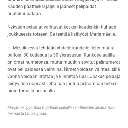
Kauden päätteeksi jäljelle jääneet pelipaidat
huutokaupataan.
Nykyään pelaajat vaihtuvat kesken kaudenkin tiuhaan
joukkueesta toiseen. Se teettää lisätyötä Marjamäelle.
– Mestiksessä tehdään yhdelle kaudelle tietty määrä
paitoja, 30 kotiasua ja 30 vierasasua. Runkopelaajilla
on omat numeronsa, mutta muutkin sovitut pelinumerot
ovat pelipaidassa valmiina. Nimet voidaan vaihtaa, sillä
vanha voidaan irrottaa ja kiinnittää uusi. Joskus pelaaja
siirtyy niin nopeasti, että hän joutuu pelaamaan hetken
nimettömällä peliasulla.
Marjamäki pyörittää Kupittaan jäähallissa otteluiden aikana Tuto-
teemaista fanikauppaa.