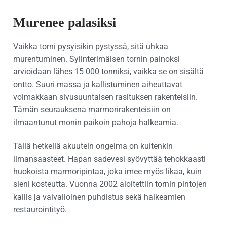
Murenee palasiksi
Vaikka torni pysyisikin pystyssä, sitä uhkaa
murentuminen. Sylinterimäisen tornin painoksi
arvioidaan lähes 15 000 tonniksi, vaikka se on sisältä
ontto. Suuri massa ja kallistuminen aiheuttavat
voimakkaan sivusuuntaisen rasituksen rakenteisiin.
Tämän seurauksena marmorirakenteisiin on
ilmaantunut monin paikoin pahoja halkeamia.
Tällä hetkellä akuutein ongelma on kuitenkin
ilmansaasteet. Hapan sadevesi syövyttää tehokkaasti
huokoista marmoripintaa, joka imee myös likaa, kuin
sieni kosteutta. Vuonna 2002 aloitettiin tornin pintojen
kallis ja vaivalloinen puhdistus sekä halkeamien
restaurointityö.