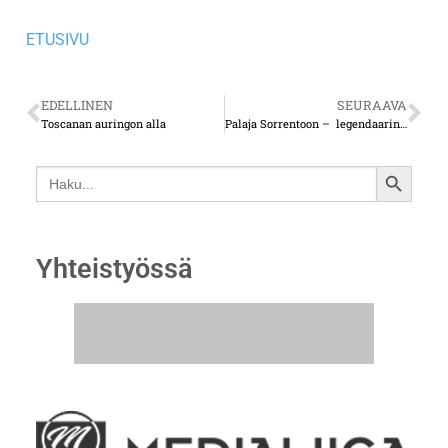
ETUSIVU
EDELLINEN
SEURAAVA
Toscanan auringon alla
Palaja Sorrentoon – legendaarinen lomanviettopaikka
Search
SEARCH
for:
BUTTON
Yhteistyössä