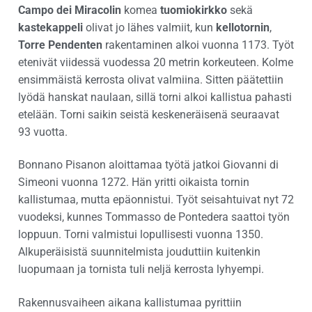
Campo dei Miracolin
komea
tuomiokirkko
sekä
kastekappeli
olivat jo lähes valmiit, kun
kellotornin
,
Torre Pendenten
rakentaminen alkoi vuonna 1173. Työt
etenivät viidessä vuodessa 20 metrin korkeuteen. Kolme
ensimmäistä kerrosta olivat valmiina. Sitten päätettiin
lyödä hanskat naulaan, sillä torni alkoi kallistua pahasti
etelään. Torni saikin seistä keskeneräisenä seuraavat
93 vuotta.
Bonnano Pisanon aloittamaa työtä jatkoi Giovanni di
Simeoni vuonna 1272. Hän yritti oikaista tornin
kallistumaa, mutta epäonnistui. Työt seisahtuivat nyt 72
vuodeksi, kunnes Tommasso de Pontedera saattoi työn
loppuun. Torni valmistui lopullisesti vuonna 1350.
Alkuperäisistä suunnitelmista jouduttiin kuitenkin
luopumaan ja tornista tuli neljä kerrosta lyhyempi.
Rakennusvaiheen aikana kallistumaa pyrittiin