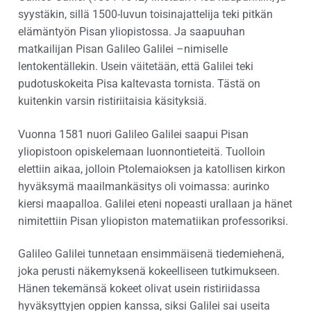
syystäkin, sillä 1500-luvun toisinajattelija teki pitkän
elämäntyön Pisan yliopistossa. Ja saapuuhan
matkailijan Pisan Galileo Galilei –nimiselle
lentokentällekin. Usein väitetään, että Galilei teki
pudotuskokeita Pisa kaltevasta tornista. Tästä on
kuitenkin varsin ristiriitaisia käsityksiä.
Vuonna 1581 nuori Galileo Galilei saapui Pisan
yliopistoon opiskelemaan luonnontieteitä. Tuolloin
elettiin aikaa, jolloin Ptolemaioksen ja katollisen kirkon
hyväksymä maailmankäsitys oli voimassa: aurinko
kiersi maapalloa. Galilei eteni nopeasti urallaan ja hänet
nimitettiin Pisan yliopiston matematiikan professoriksi.
Galileo Galilei tunnetaan ensimmäisenä tiedemiehenä,
joka perusti näkemyksenä kokeelliseen tutkimukseen.
Hänen tekemänsä kokeet olivat usein ristiriidassa
hyväksyttyjen oppien kanssa, siksi Galilei sai useita