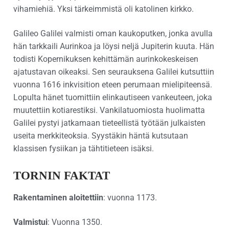
vihamiehiä. Yksi tärkeimmistä oli katolinen kirkko.
Galileo Galilei valmisti oman kaukoputken, jonka avulla
hän tarkkaili Aurinkoa ja löysi neljä Jupiterin kuuta. Hän
todisti Kopernikuksen kehittämän aurinkokeskeisen
ajatustavan oikeaksi. Sen seurauksena Galilei kutsuttiin
vuonna 1616 inkvisition eteen perumaan mielipiteensä.
Lopulta hänet tuomittiin elinkautiseen vankeuteen, joka
muutettiin kotiarestiksi. Vankilatuomiosta huolimatta
Galilei pystyi jatkamaan tieteellistä työtään julkaisten
useita merkkiteoksia. Syystäkin häntä kutsutaan
klassisen fysiikan ja tähtitieteen isäksi.
TORNIN FAKTAT
Rakentaminen aloitettiin
: vuonna 1173.
Valmistui
: Vuonna 1350.