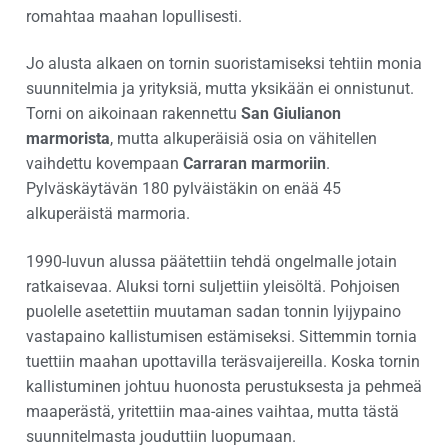
romahtaa maahan lopullisesti.
Jo alusta alkaen on tornin suoristamiseksi tehtiin monia
suunnitelmia ja yrityksiä, mutta yksikään ei onnistunut.
Torni on aikoinaan rakennettu
San Giulianon
marmorista
, mutta alkuperäisiä osia on vähitellen
vaihdettu kovempaan
Carraran marmoriin
.
Pylväskäytävän 180 pylväistäkin on enää 45
alkuperäistä marmoria.
1990-luvun alussa päätettiin tehdä ongelmalle jotain
ratkaisevaa. Aluksi torni suljettiin yleisöltä. Pohjoisen
puolelle asetettiin muutaman sadan tonnin lyijypaino
vastapaino kallistumisen estämiseksi. Sittemmin tornia
tuettiin maahan upottavilla teräsvaijereilla. Koska tornin
kallistuminen johtuu huonosta perustuksesta ja pehmeä
maaperästä, yritettiin maa-aines vaihtaa, mutta tästä
suunnitelmasta jouduttiin luopumaan.