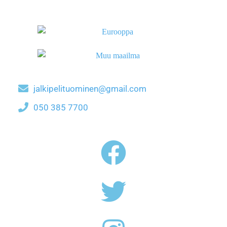
jalkipelituominen@gmail.com
050 385 7700