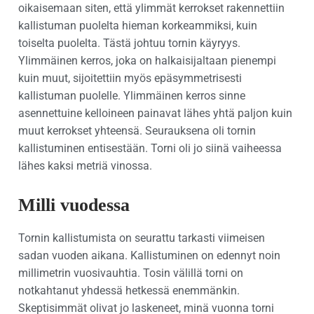
oikaisemaan siten, että ylimmät kerrokset rakennettiin
kallistuman puolelta hieman korkeammiksi, kuin
toiselta puolelta. Tästä johtuu tornin käyryys.
Ylimmäinen kerros, joka on halkaisijaltaan pienempi
kuin muut, sijoitettiin myös epäsymmetrisesti
kallistuman puolelle. Ylimmäinen kerros sinne
asennettuine kelloineen painavat lähes yhtä paljon kuin
muut kerrokset yhteensä. Seurauksena oli tornin
kallistuminen entisestään. Torni oli jo siinä vaiheessa
lähes kaksi metriä vinossa.
Milli vuodessa
Tornin kallistumista on seurattu tarkasti viimeisen
sadan vuoden aikana. Kallistuminen on edennyt noin
millimetrin vuosivauhtia. Tosin välillä torni on
notkahtanut yhdessä hetkessä enemmänkin.
Skeptisimmät olivat jo laskeneet, minä vuonna torni