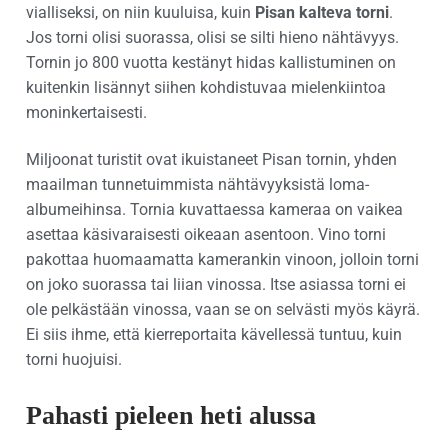
vialliseksi, on niin kuuluisa, kuin
Pisan kalteva torni
.
Jos torni olisi suorassa, olisi se silti hieno nähtävyys.
Tornin jo 800 vuotta kestänyt hidas kallistuminen on
kuitenkin lisännyt siihen kohdistuvaa mielenkiintoa
moninkertaisesti.
Miljoonat turistit ovat ikuistaneet Pisan tornin, yhden
maailman tunnetuimmista nähtävyyksistä loma-
albumeihinsa. Tornia kuvattaessa kameraa on vaikea
asettaa käsivaraisesti oikeaan asentoon. Vino torni
pakottaa huomaamatta kamerankin vinoon, jolloin torni
on joko suorassa tai liian vinossa. Itse asiassa torni ei
ole pelkästään vinossa, vaan se on selvästi myös käyrä.
Ei siis ihme, että kierreportaita kävellessä tuntuu, kuin
torni huojuisi.
Pahasti pieleen heti alussa