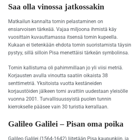
Saa olla vinossa jatkossakin
Matkailun kannalta tornin pelastaminen on
ensiarvoisen tärkeää. Vajaa miljoona ihmistä käy
vuosittain kuvauttamassa itsensä tornin kupeella.
Kukaan ei tietenkään ehdota tornin suoristamista täysin
pystyy, sillä silloin Pisa menettäisi tärkeän symbolinsa.
Tornin kallistuma oli pahimmillaan jo yli viisi metriä.
Korjausten avulla vinoutta saatiin oikaista 38
senttimetriä. Yksitoista vuotta kestäneiden
korjaustöiden jälkeen torni avattiin uudestaan yleisölle
vuonna 2001. Turvallisuussyistä puolen tunnin
kierrokselle pääsee vain 30 turistia kerrallaan.
Galileo Galilei – Pisan oma poika
Galileo Galilei (1564-1642) liitetään Pisa kaupunkiin, ja