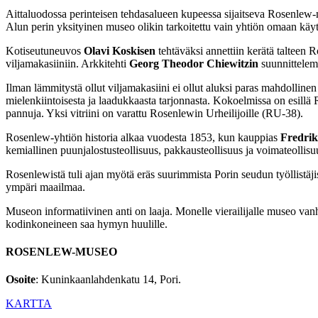
Aittaluodossa perinteisen tehdasalueen kupeessa sijaitseva Rosenle
Alun perin yksityinen museo olikin tarkoitettu vain yhtiön omaan käy
Kotiseutuneuvos
Olavi Koskisen
tehtäväksi annettiin kerätä talteen R
viljamakasiiniin. Arkkitehti
Georg Theodor Chiewitzin
suunnittelem
Ilman lämmitystä ollut viljamakasiini ei ollut aluksi paras mahdollin
mielenkiintoisesta ja laadukkaasta tarjonnasta. Kokoelmissa on esi
pannuja. Yksi vitriini on varattu Rosenlewin Urheilijoille (RU-38).
Rosenlew-yhtiön historia alkaa vuodesta 1853, kun kauppias
Fredri
kemiallinen puunjalostusteollisuus, pakkausteollisuus ja voimateollisu
Rosenlewistä tuli ajan myötä eräs suurimmista Porin seudun työllistäji
ympäri maailmaa.
Museon informatiivinen anti on laaja. Monelle vierailijalle museo van
kodinkoneineen saa hymyn huulille.
ROSENLEW-MUSEO
Osoite
: Kuninkaanlahdenkatu 14, Pori.
KARTTA