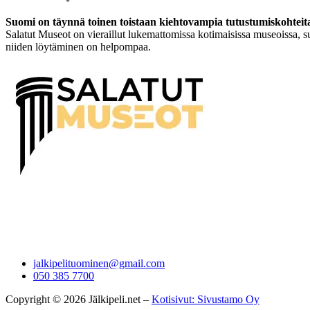
Suomi on täynnä toinen toistaan kiehtovampia tutustumiskohteit
Salatut Museot on vieraillut lukemattomissa kotimaisissa museoissa, su
niiden löytäminen on helpompaa.
jalkipelituominen@gmail.com
050 385 7700
Copyright © 2026 Jälkipeli.net –
Kotisivut: Sivustamo Oy