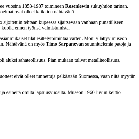
elee vuosina 1853-1987 toimineen
Rosenlewin
sukuyhtiön tarinan.
oelmat ovat olleet kaikkien nähtävänä.
 sijoitettiin tehtaan kupeessa sijaitsevaan vanhaan punatiiliseen
 kuolla ennen työnsä valmistumista.
sianmukaiset tilat esittelytoimintaa varten. Moni yllättyy museon
ihin. Nähtävänä on myös
Timo Sarpanevan
suunnittelemia patoja ja
li aluksi sahateollisuus. Pian mukaan tulivat metalliteollisuus,
otteet eivät olleet tunnettuja pelkästään Suomessa, vaan niitä myytiin
uja esineitä omilta lapsuusvuosilta. Museon 1960-luvun keittiö