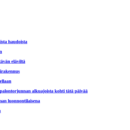
sta haudoista
in
ävän eläviltä
erirakennus
ellaan
alontorjunnan alkuajoista kohti tätä päivää
man luonnontilaisena
n