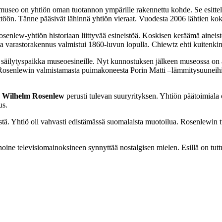
w-museo on yhtiön oman tuotannon ympärille rakennettu kohde. Se esitt
ttöön. Tänne pääsivät lähinnä yhtiön vieraat. Vuodesta 2006 lähtien kok
osenlew-yhtiön historiaan liittyvää esineistöä. Koskisen keräämä aineisto
a varastorakennus valmistui 1860-luvun lopulla. Chiewtz ehti kuitenkin
en säilytyspaikka museoesineille. Nyt kunnostuksen jälkeen museossa on a
llä Rosenlewin valmistamasta puimakoneesta Porin Matti –lämmitysuune
k Wilhelm Rosenlew
perusti tulevan suuryrityksen. Yhtiön päätoimiala o
us.
stä. Yhtiö oli vahvasti edistämässä suomalaista muotoilua. Rosenlewin tu
hoine televisiomainoksineen synnyttää nostalgisen mielen. Esillä on tutt