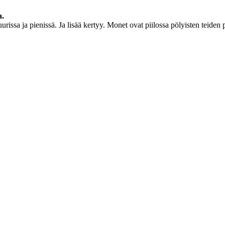
a.
urissa ja pienissä. Ja lisää kertyy. Monet ovat piilossa pölyisten teide