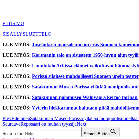
ETUSIVU
SISÄLLYSLUETTELO
LUE MYÖS:
Juseliuksen mausoleumi on eräs Suomen komeimmi
LUE MYÖS:
Korsmanin talo on sisustettu 1950-luvun alun tyyli
LUE MYÖS:
Luontotalo Arkissa eläimet vaikuttavat hämmästytt
LUE MYÖS:
Porissa sijaitsee mahdollisesti Suomen upein teatt
LUE MYÖS:
Satakunnan Museo Porissa yllättää monipuolisuud
LUE MYÖS:
Satakunnan palomuseo Waluvaara kertoo tarinan p
LUE MYÖS:
Yyterin hiekkarannat halutaan pitää mahdollisem
Prev
Edellinen
Satakunnan Museo Porissa yllättää monipuolisuudellaa
Seuraava
Reposaari on rauhan tyyssija
Next
Search for:
Search Button