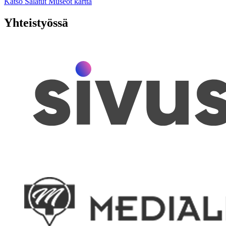
Katso Salatut Museot kartta
Yhteistyössä