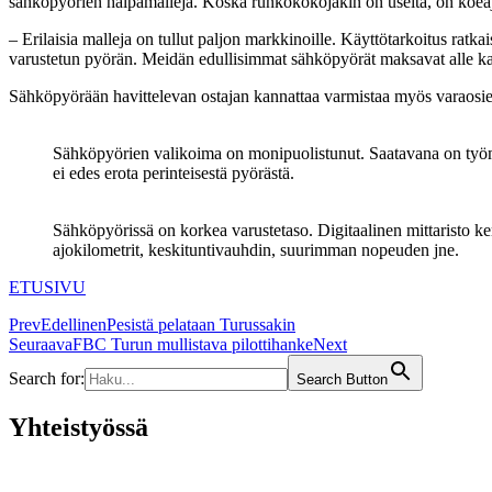
sähköpyörien halpamalleja. Koska runkokokojakin on useita, on koea
– Erilaisia malleja on tullut paljon markkinoille. Käyttötarkoitus ratk
varustetun pyörän. Meidän edullisimmat sähköpyörät maksavat alle k
Sähköpyörään havittelevan ostajan kannattaa varmistaa myös varaosien
Sähköpyörien valikoima on monipuolistunut. Saatavana on työma
ei edes erota perinteisestä pyörästä.
Sähköpyörissä on korkea varustetaso. Digitaalinen mittaristo ker
ajokilometrit, keskituntivauhdin, suurimman nopeuden jne.
ETUSIVU
Prev
Edellinen
Pesistä pelataan Turussakin
Seuraava
FBC Turun mullistava pilottihanke
Next
Search for:
Search Button
Yhteistyössä