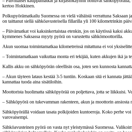
– Päivittäiset kauppamatkat ja kirjastokäynnit hoituvat sähköpyörällä,
kertoo Hokkinen.
Polkupyörämatkailu Suomessa on vielä vähäistä verrattuna Saksaan ja
on taittanut siellä sähköavusteisella fillarilla yli 100 kilometrinkin päi
– Päivämatkat voi kaksinkertaistaa etenkin, jos on käytössä kaksi akku
kymmenes Saksassa myyty pyörä on varustettu sähkömoottorilla.
Akun suomaa toimintamatkaa kilometreissä mitattuna ei voi yksiselitt
– Toimintamatkaan vaikuttaa monta eri tekijää, kuten akkujen ikä ja teh
Kallis akku on sähköpyörän oleellisin osa, joten sen kunnosta kannatt
– Akun täyteen lataus kestää 3-5 tuntiin. Koskaan sitä ei kannata jät
kannattaa tuoda aina sisätiloihin.
Moottorista huolimatta sähköpyörää on poljettava, jotta se liikkuisi.
– Sähköpyörä on tukevamman rakenteen, akun ja moottorin ansiosta mu
Sähköpyörällä voidaan tasata polkijoiden kuntoeroja. Koko perhe voi te
varovaisempi.
Sähköavusteinen pyörä on vasta nyt yleistymässä Suomessa. Valikoima o