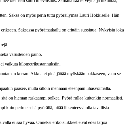
ulee olemaan suuri tulevaisuus. Samalla saa terveyttä ja liikuntaa,
tten. Saksa on myös perin tuttu pyöräilymaa Lauri Hokkiselle. Hän
 erikseen. Saksassa pyörämatkailu on erittäin suosittua. Nykyisin joka
rejä.
 sekä varusteiden paino.
ei vaikuta kilometrikustannuksiin.
ku muutaman kerran. Akkua ei pidä jättää myöskään pakkaseen, vaan se
mpaakin pääsee, mutta silloin mennään eteenpäin lihasvoimalla.
itä on hieman raskaampi polkea. Pyörä rullaa kuitenkin normaalisti.
uin perinteisellä pyörällä, pitää liikenteessä olla tavallista
alla ei saa hyvää. Onneksi erikoisliikkeet eivät edes tarjoa