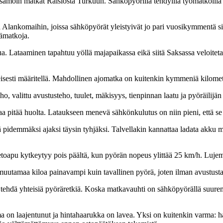
 samoin matkat Raisiosta Turkuun. Sähköpyörillä tehdyillä työmatkoilla t
 Alankomaihin, joissa sähköpyörät yleistyivät jo pari vuosikymmentä si
vämatkoja.
a. Lataaminen tapahtuu yöllä majapaikassa eikä siitä Saksassa veloiteta
eisesti määritellä. Mahdollinen ajomatka on kuitenkin kymmeniä kilomet
o, valittu avustusteho, tuulet, mäkisyys, tienpinnan laatu ja pyöräilijän
aa pitää huolta. Lataukseen menevä sähkönkulutus on niin pieni, että se 
tää pidemmäksi ajaksi täysin tyhjäksi. Talvellakin kannattaa ladata ak
 Vetoapu kytkeytyy pois päältä, kun pyörän nopeus ylittää 25 km/h. Luje
utamaa kiloa painavampi kuin tavallinen pyörä, joten ilman avustusta s
hdä yhteisiä pyöräretkiä. Koska matkavauhti on sähköpyörällä suurempi k
n laajentunut ja hintahaarukka on lavea. Yksi on kuitenkin varma: halv