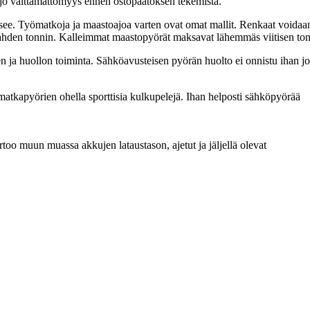
jo välttämättömyys ennen ostopäätöksen tekemistä.
aisee. Työmatkoja ja maastoajoa varten ovat omat mallit. Renkaat voidaan
ahden tonnin. Kalleimmat maastopyörät maksavat lähemmäs viitisen to
 ja huollon toiminta. Sähköavusteisen pyörän huolto ei onnistu ihan j
tkapyörien ohella sporttisia kulkupelejä. Ihan helposti sähköpyörää
too muun muassa akkujen lataustason, ajetut ja jäljellä olevat