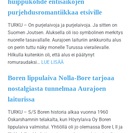
huippukohde entisaikojen
purjehdusromantiikkaa etsiville
TURKU – On purjelaivoja ja purjelaivoja. Ja sitten on
Suomen Joutsen. Aluksella oli iso symbolinen merkitys
nuorelle tasavallalle. Aurajoen laituriin ankkuroitu alus
on perin tuttu näky monelle Turussa vierailevalle.
Hilkulla kuitenkin oli, että alus ei päätynyt
romuraudaksi…
LUE LISÄÄ
Boren lippulaiva Nolla-Bore tarjoaa
nostalgiasta tunnelmaa Aurajoen
laiturissa
TURKU – S/S Boren historia alkaa vuonna 1960
Oskarshamnin telakalta, kun Höyrylaiva Oy Boren
lippulaiva valmistui. Yhtiöllä oli jo olemassa Bore I, II ja