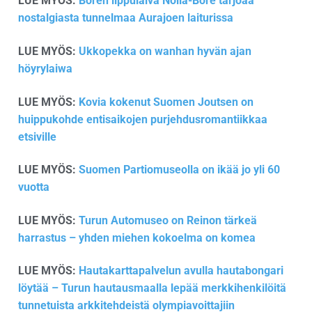
LUE MYÖS:
Boren lippulaiva Nolla-Bore tarjoaa
nostalgiasta tunnelmaa Aurajoen laiturissa
LUE MYÖS:
Ukkopekka on wanhan hyvän ajan
höyrylaiwa
LUE MYÖS:
Kovia kokenut Suomen Joutsen on
huippukohde entisaikojen purjehdusromantiikkaa
etsiville
LUE MYÖS:
Suomen Partiomuseolla on ikää jo yli 60
vuotta
LUE MYÖS:
Turun Automuseo on Reinon tärkeä
harrastus – yhden miehen kokoelma on komea
LUE MYÖS:
Hautakarttapalvelun avulla hautabongari
löytää – Turun hautausmaalla lepää merkkihenkilöitä
tunnetuista arkkitehdeistä olympiavoittajiin