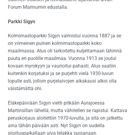
Forum Marinumin edustalla.
Parkki Sigyn
Kolmimastoparkki Sigyn valmistui vuonna 1887 ja se
on viimeinen puinen kolmimastoparkki koko
maailmassa. Alus oli tarkoitettu kuljettamaan lähinnä
puuta eri puolille maailmaa. Vuonna 1913 se joutui
kovaan myrskyyn ja vaurioitui pahasti. Alus saatiin
kuitenkin korjatuksi ja se purjehti vielä 1930-luvun
lopulle asti, jolloin purjelaivojen aikakausi alkoi olla
väistämättä ohi.
Eläkepäiviään Sigyn vietti pitkään Aurajoessa
Martinsillan lähellä, mutta vähitellen se rapistui. Kattava
peruskorjaus aloitettiin 1970-luvulla, ja sitä on jatkettu
aina tähän päivään asti. Nyt Sigyn on uudella
sijoituspaikallaan uiva telakka suojanaan.