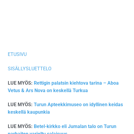
ETUSIVU
SISÄLLYSLUETTELO
LUE MYÖS:
Rettigin palatsin kiehtova tarina – Aboa
Vetus & Ars Nova on keskellä Turkua
LUE MYÖS:
Turun Apteekkimuseo on idyllinen keidas
keskellä kaupunkia
LUE MYÖS:
Betel-kirkko eli Jumalan talo on Turun
parhaiten varjeltu salaisuus