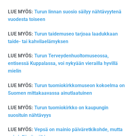
LUE MYÖS:
Turun linnan suosio säilyy nähtävyytenä
vuodesta toiseen
LUE MYÖS:
Turun taidemuseo tarjoaa laadukkaan
taide- tai kahvilaelämyksen
LUE MYÖS:
Turun Terveydenhuoltomuseossa,
entisessä Kuppalassa, voi nykyään vierailla hyvillä
mielin
LUE MYÖS:
Turun tuomiokirkkomuseon kokoelma on
Suomen mittakaavassa ainutlaatuinen
LUE MYÖS:
Turun tuomiokirkko on kaupungin
suosituin nähtävyys
LUE MYÖS:
Vepsä on mainio päiväretkikohde, mutta