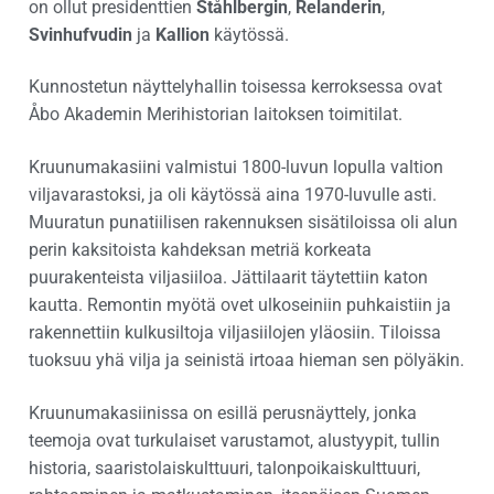
on ollut presidenttien
Ståhlbergin
,
Relanderin
,
Svinhufvudin
ja
Kallion
käytössä.
Kunnostetun näyttelyhallin toisessa kerroksessa ovat
Åbo Akademin Merihistorian laitoksen toimitilat.
Kruunumakasiini valmistui 1800-luvun lopulla valtion
viljavarastoksi, ja oli käytössä aina 1970-luvulle asti.
Muuratun punatiilisen rakennuksen sisätiloissa oli alun
perin kaksitoista kahdeksan metriä korkeata
puurakenteista viljasiiloa. Jättilaarit täytettiin katon
kautta. Remontin myötä ovet ulkoseiniin puhkaistiin ja
rakennettiin kulkusiltoja viljasiilojen yläosiin. Tiloissa
tuoksuu yhä vilja ja seinistä irtoaa hieman sen pölyäkin.
Kruunumakasiinissa on esillä perusnäyttely, jonka
teemoja ovat turkulaiset varustamot, alustyypit, tullin
historia, saaristolaiskulttuuri, talonpoikaiskulttuuri,