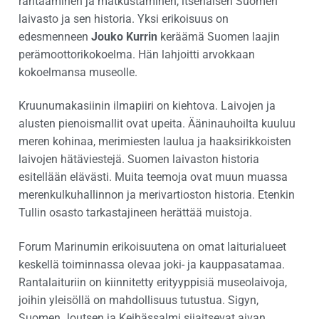
rahtaaminen ja matkustaminen, itsenäisen Suomen
laivasto ja sen historia. Yksi erikoisuus on
edesmenneen
Jouko Kurrin
keräämä Suomen laajin
perämoottorikokoelma. Hän lahjoitti arvokkaan
kokoelmansa museolle.
Kruunumakasiinin ilmapiiri on kiehtova. Laivojen ja
alusten pienoismallit ovat upeita. Ääninauhoilta kuuluu
meren kohinaa, merimiesten laulua ja haaksirikkoisten
laivojen hätäviestejä. Suomen laivaston historia
esitellään elävästi. Muita teemoja ovat muun muassa
merenkulkuhallinnon ja merivartioston historia. Etenkin
Tullin osasto tarkastajineen herättää muistoja.
Forum Marinumin erikoisuutena on omat laiturialueet
keskellä toiminnassa olevaa joki- ja kauppasatamaa.
Rantalaituriin on kiinnitetty erityyppisiä museolaivoja,
joihin yleisöllä on mahdollisuus tutustua. Sigyn,
Suomen Joutsen ja Keihässalmi sijaitsevat aivan