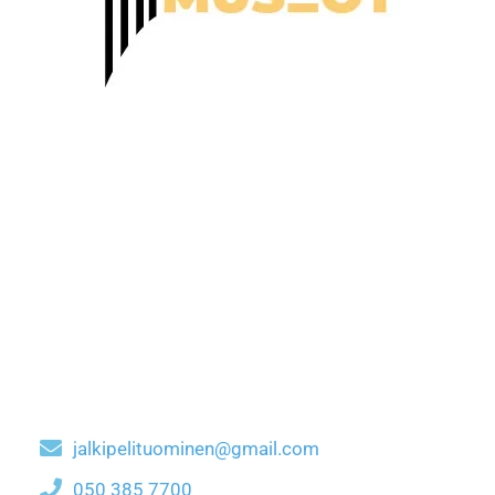
jalkipelituominen@gmail.com
050 385 7700