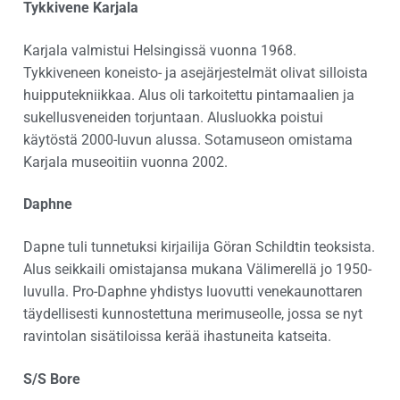
Tykkivene Karjala
Karjala valmistui Helsingissä vuonna 1968.
Tykkiveneen koneisto- ja asejärjestelmät olivat silloista
huipputekniikkaa. Alus oli tarkoitettu pintamaalien ja
sukellusveneiden torjuntaan. Alusluokka poistui
käytöstä 2000-luvun alussa. Sotamuseon omistama
Karjala museoitiin vuonna 2002.
Daphne
Dapne tuli tunnetuksi kirjailija Göran Schildtin teoksista.
Alus seikkaili omistajansa mukana Välimerellä jo 1950-
luvulla. Pro-Daphne yhdistys luovutti venekaunottaren
täydellisesti kunnostettuna merimuseolle, jossa se nyt
ravintolan sisätiloissa kerää ihastuneita katseita.
S/S Bore