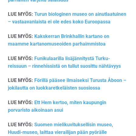
LUE MYÖS:
Turun biologinen museo on ainutlaatuinen
– vastaavanlaista ei ole edes koko Euroopassa
LUE MYÖS:
Kakskerran Brinkhallin kartano on
maamme kartanomuseoiden parhaimmistoa
LUE MYÖS:
Funikulaarilla lisäjännitystä Turku-
reissuun – rinnehissistä on tullut suosittu nähtävyys
LUE MYÖS:
Förillä pääsee ilmaiseksi Turusta Åboon –
jokilautta on luokkaretkeläisten suosiossa
LUE MYÖS:
Ett Hem kertoo, miten kaupungin
porvaristo aikoinaan asui
LUE MYÖS:
Suomen mielikuvituksellisin museo,
Huudi-museo, laittaa vierailijan pään pyörälle