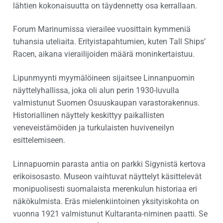
lähtien kokonaisuutta on täydennetty osa kerrallaan.
Forum Marinumissa vierailee vuosittain kymmeniä
tuhansia uteliaita. Erityistapahtumien, kuten Tall Ships’
Racen, aikana vierailijoiden määrä moninkertaistuu.
Lipunmyynti myymälöineen sijaitsee Linnanpuomin
näyttelyhallissa, joka oli alun perin 1930-luvulla
valmistunut Suomen Osuuskaupan varastorakennus.
Historiallinen näyttely keskittyy paikallisten
veneveistämöiden ja turkulaisten huviveneilyn
esittelemiseen.
Linnapuomin parasta antia on parkki Sigynistä kertova
erikoisosasto. Museon vaihtuvat näyttelyt käsittelevät
monipuolisesti suomalaista merenkulun historiaa eri
näkökulmista. Eräs mielenkiintoinen yksityiskohta on
vuonna 1921 valmistunut Kultaranta-niminen paatti. Se