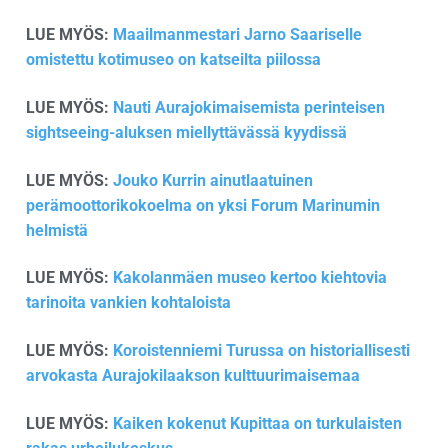
LUE MYÖS:
Maailmanmestari Jarno Saariselle
omistettu kotimuseo on katseilta piilossa
LUE MYÖS:
Nauti Aurajokimaisemista perinteisen
sightseeing-aluksen miellyttävässä kyydissä
LUE MYÖS:
Jouko Kurrin ainutlaatuinen
perämoottorikokoelma on yksi Forum Marinumin
helmistä
LUE MYÖS:
Kakolanmäen museo kertoo kiehtovia
tarinoita vankien kohtaloista
LUE MYÖS:
Koroistenniemi Turussa on historiallisesti
arvokasta Aurajokilaakson kulttuurimaisemaa
LUE MYÖS:
Kaiken kokenut Kupittaa on turkulaisten