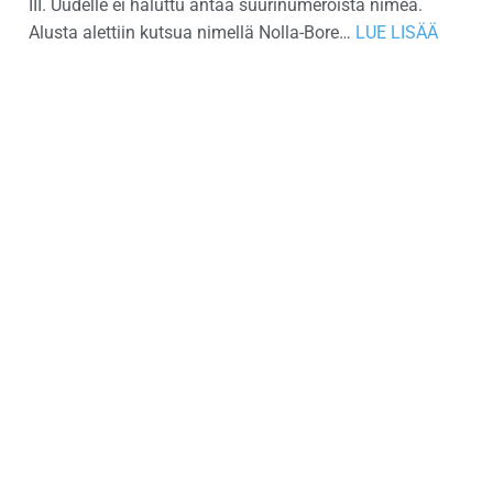
III. Uudelle ei haluttu antaa suurinumeroista nimeä.
Alusta alettiin kutsua nimellä Nolla-Bore…
LUE LISÄÄ