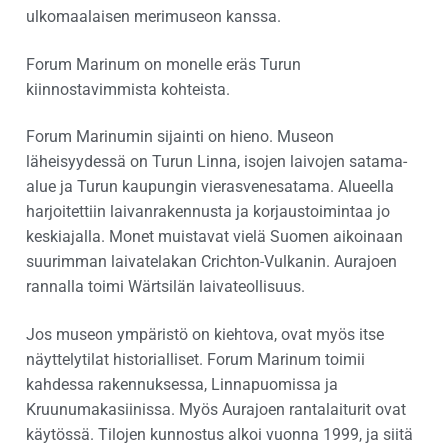
ulkomaalaisen merimuseon kanssa.
Forum Marinum on monelle eräs Turun
kiinnostavimmista kohteista.
Forum Marinumin sijainti on hieno. Museon
läheisyydessä on Turun Linna, isojen laivojen satama-
alue ja Turun kaupungin vierasvenesatama. Alueella
harjoitettiin laivanrakennusta ja korjaustoimintaa jo
keskiajalla. Monet muistavat vielä Suomen aikoinaan
suurimman laivatelakan Crichton-Vulkanin. Aurajoen
rannalla toimi Wärtsilän laivateollisuus.
Jos museon ympäristö on kiehtova, ovat myös itse
näyttelytilat historialliset. Forum Marinum toimii
kahdessa rakennuksessa, Linnapuomissa ja
Kruunumakasiinissa. Myös Aurajoen rantalaiturit ovat
käytössä. Tilojen kunnostus alkoi vuonna 1999, ja siitä