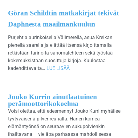
Göran Schildtin matkakirjat tekivät
Daphnesta maailmankuulun
Purjehtia aurinkoisella Välimerellä, asua Kreikan
pienellä saarella ja elättää itsensä kirjoittamalla
retkistään tarinoita sanomalehteen sekä työstää
kokemuksistaan suosittuja kirjoja. Kuulostaa
kadehdittavalta…
LUE LISÄÄ
Jouko Kurrin ainutlaatuinen
perämoottorikokoelma
Voisi olettaa, että edesmennyt Jouko Kurri myhäilee
tyytyväisenä pilvenreunalla. Hänen komea
elämäntyönsä on seuraavien sukupolvienkin
ihailtavana – vieläpä parhaassa mahdollisessa