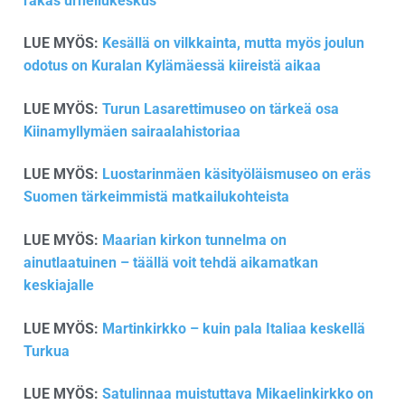
rakas urheilukeskus
LUE MYÖS:
Kesällä on vilkkainta, mutta myös joulun
odotus on Kuralan Kylämäessä kiireistä aikaa
LUE MYÖS:
Turun Lasarettimuseo on tärkeä osa
Kiinamyllymäen sairaalahistoriaa
LUE MYÖS:
Luostarinmäen käsityöläismuseo on eräs
Suomen tärkeimmistä matkailukohteista
LUE MYÖS:
Maarian kirkon tunnelma on
ainutlaatuinen – täällä voit tehdä aikamatkan
keskiajalle
LUE MYÖS:
Martinkirkko – kuin pala Italiaa keskellä
Turkua
LUE MYÖS:
Satulinnaa muistuttava Mikaelinkirkko on