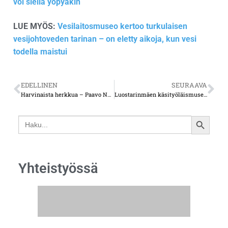
voi siellä yöpyäkin
LUE MYÖS:
Vesilaitosmuseo kertoo turkulaisen
vesijohtoveden tarinan – on eletty aikoja, kun vesi
todella maistui
EDELLINEN
SEURAAVA
Harvinaista herkkua – Paavo Nurmen kotitalo Turussa avoinna suurjuoksijan syntymäpäivänä
Luostarinmäen käsityöläismuseo on eräs Suomen tärkeimmistä matkailukohteista
Search
SEARCH
for:
BUTTON
Yhteistyössä