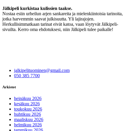
Jälkipeli kurkistaa kulissien taakse.
Nostaa esiin urheilun arjen sankareita ja mielenkiintoisia tarinoita,
jotka harvemmin saavat julkisuutta. Yli lajirajojen.
Herkullisimmatkaan tarinat eivät katoa, vaan löytyvät Jälkipeli-
sivuilta. Kerro oma ehdotuksesi, niin Jälkipeli tulee paikalle!
jalkipelituominen@gmail.com
050 385 7700
Arkistot
heinäkuu 2026
kesäkuu 2026
toukokuu 2026
huhtikuu 2026
maaliskuu 2026
helmikuu 2026
tammikuu 2026