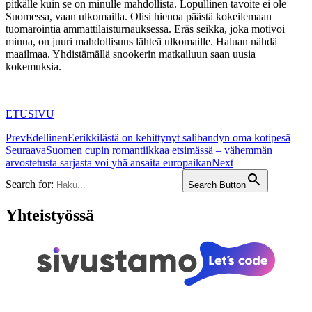
pitkälle kuin se on minulle mahdollista. Lopullinen tavoite ei ole
Suomessa, vaan ulkomailla. Olisi hienoa päästä kokeilemaan
tuomarointia ammattilaisturnauksessa. Eräs seikka, joka motivoi
minua, on juuri mahdollisuus lähteä ulkomaille. Haluan nähdä
maailmaa. Yhdistämällä snookerin matkailuun saan uusia
kokemuksia.
ETUSIVU
Prev
Edellinen
Eerikkilästä on kehittynyt salibandyn oma kotipesä
Seuraava
Suomen cupin romantiikkaa etsimässä – vähemmän
arvostetusta sarjasta voi yhä ansaita europaikan
Next
Search for:
Search Button
Yhteistyössä