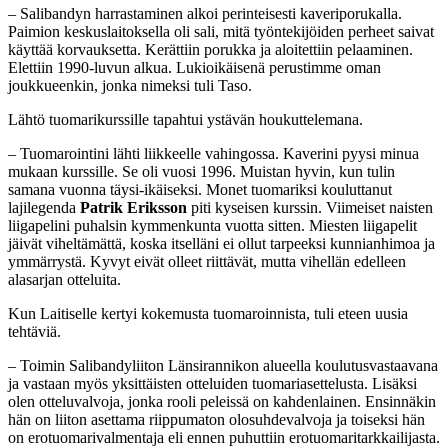
– Salibandyn harrastaminen alkoi perinteisesti kaveriporukalla.
Paimion keskuslaitoksella oli sali, mitä työntekijöiden perheet saivat
käyttää korvauksetta. Kerättiin porukka ja aloitettiin pelaaminen.
Elettiin 1990-luvun alkua. Lukioikäisenä perustimme oman
joukkueenkin, jonka nimeksi tuli Taso.
Lähtö tuomarikurssille tapahtui ystävän houkuttelemana.
– Tuomarointini lähti liikkeelle vahingossa. Kaverini pyysi minua
mukaan kurssille. Se oli vuosi 1996. Muistan hyvin, kun tulin
samana vuonna täysi-ikäiseksi. Monet tuomariksi kouluttanut
lajilegenda
Patrik Eriksson
piti kyseisen kurssin. Viimeiset naisten
liigapelini puhalsin kymmenkunta vuotta sitten. Miesten liigapelit
jäivät viheltämättä, koska itselläni ei ollut tarpeeksi kunnianhimoa ja
ymmärrystä. Kyvyt eivät olleet riittävät, mutta vihellän edelleen
alasarjan otteluita.
Kun Laitiselle kertyi kokemusta tuomaroinnista, tuli eteen uusia
tehtäviä.
– Toimin Salibandyliiton Länsirannikon alueella koulutusvastaavana
ja vastaan myös yksittäisten otteluiden tuomariasettelusta. Lisäksi
olen otteluvalvoja, jonka rooli peleissä on kahdenlainen. Ensinnäkin
hän on liiton asettama riippumaton olosuhdevalvoja ja toiseksi hän
on erotuomarivalmentaja eli ennen puhuttiin erotuomaritarkkailijasta.