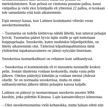
mielenkiintoinen. Kun pelissä on viisitoista punaista palloa, kuusi
väripalloa ja vielä yksi lyöntipallo eli yhteensä 22 palloa, ei koskaan
tule samanlaista erää kuin aikaisemmin.
Eipä mennyt kauaa, kun Laitinen kouluttautui vihreän veran
snookertuomariksi.
– Tuomarina on todella kiehtovaa nähdä läheltä, kun taitavat pelaajat
lyövät. Tuomarina pääset hyvin lajiin sisälle ja opit tuntemaan
huippupelaajia. Snookeriin, kuten muihinkin biljardipeleihin, on
liitetty aikaisemmin olut. Tärkeissä kilpailutapahtumissa tämä
yhdistelmä tupakansavuineen on jäänyt nykyään historiaan.
Snookerissa tuomarikulttuuri on erilainen kuin salibandyssä.
– Snookerissa ei kommentoida eli ei mussuteta tuomarille kesken
pelin. Jostain tilanteista voidaan keskustella, mutta vasta pelin
jälkeen. Ottelun päätyttyä kiitetään ja voidaan mennä yhdessä
oluelle. Se on normaalia snookerissa, mutta en minä
salibandyottelun jälkeen lähtisi pelaajien kanssa kaljalle.
Laitinen on päässyt jo tuomaroimaan snookerin nuorten MM-
kisoihin, jotka pidettiin Kiinassa. Lajin kansainvälisyys kiinnostaa.
– Olen snookertuomarina vielä keltanokka, mutta haluan edetä niin