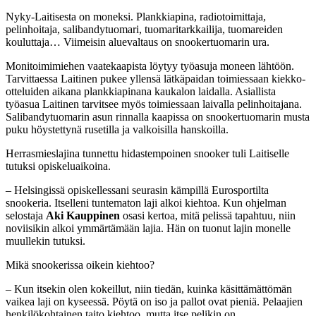
Nyky-Laitisesta on moneksi. Plankkiapina, radiotoimittaja,
pelinhoitaja, salibandytuomari, tuomaritarkkailija, tuomareiden
kouluttaja… Viimeisin aluevaltaus on snookertuomarin ura.
Monitoimimiehen vaatekaapista löytyy työasuja moneen lähtöön.
Tarvittaessa Laitinen pukee yllensä lätkäpaidan toimiessaan kiekko-
otteluiden aikana plankkiapinana kaukalon laidalla. Asiallista
työasua Laitinen tarvitsee myös toimiessaan laivalla pelinhoitajana.
Salibandytuomarin asun rinnalla kaapissa on snookertuomarin musta
puku höystettynä rusetilla ja valkoisilla hanskoilla.
Herrasmieslajina tunnettu hidastempoinen snooker tuli Laitiselle
tutuksi opiskeluaikoina.
– Helsingissä opiskellessani seurasin kämpillä Eurosportilta
snookeria. Itselleni tuntematon laji alkoi kiehtoa. Kun ohjelman
selostaja
Aki Kauppinen
osasi kertoa, mitä pelissä tapahtuu, niin
noviisikin alkoi ymmärtämään lajia. Hän on tuonut lajin monelle
muullekin tutuksi.
Mikä snookerissa oikein kiehtoo?
– Kun itsekin olen kokeillut, niin tiedän, kuinka käsittämättömän
vaikea laji on kyseessä. Pöytä on iso ja pallot ovat pieniä. Pelaajien
henkilökohtainen taito kiehtoo, mutta itse pelikin on