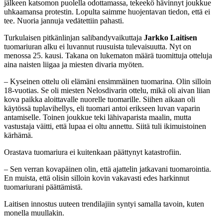
jälkeen katsomon puolella odottamassa, tekeekö hävinnyt joukkue
uhkaamansa protestin. Lopulta saimme huojentavan tiedon, että ei
tee. Nuoria jannuja vedätettiin pahasti.
Turkulaisen pitkänlinjan salibandyvaikuttaja
Jarkko Laitisen
tuomariuran alku ei luvannut ruusuista tulevaisuutta. Nyt on
menossa 25. kausi. Takana on lukematon määrä tuomittuja otteluja
aina naisten liigaa ja miesten divaria myöten.
– Kyseinen ottelu oli elämäni ensimmäinen tuomarina. Olin silloin
18-vuotias. Se oli miesten Nelosdivarin ottelu, mikä oli aivan liian
kova paikka aloittavalle nuorelle tuomarille. Siihen aikaan oli
käytössä tuplavihellys, eli tuomari antoi erikseen luvan vaparin
antamiselle. Toinen joukkue teki lähivaparista maalin, mutta
vastustaja väitti, että lupaa ei oltu annettu. Siitä tuli ikimuistoinen
kärhämä.
Orastava tuomariura ei kuitenkaan päättynyt katastrofiin.
– Sen verran kovapäinen olin, että ajattelin jatkavani tuomarointia.
En muista, että olisin silloin kovin vakavasti edes harkinnut
tuomariurani päättämistä.
Laitisen innostus uuteen trendilajiin syntyi samalla tavoin, kuten
monella muullakin.