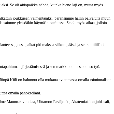
ksi. Se oli aitiopaikka nähdä, kuinka hieno laji on, mutta myös
lkattiin joukkueen valmentajaksi, paransimme hallin palveluita muun
la saimme yleisöäkin käymään otteluissa. Se oli myös aikaa, jolloin
anteessa, jossa palkat piti maksaa viikon päästä ja seuran tilillä oli
elutapahtuman järjestämisessä ja sen markkinoinnissa on iso työ.
Niinpä Kiili on halunnut olla mukana avittamassa omalla toiminnallaan
uttaa omalla panoksellani.
 kolme Mauno-ravintolaa, Uittamon Paviljonki, Akatemiatalon juhlasali,