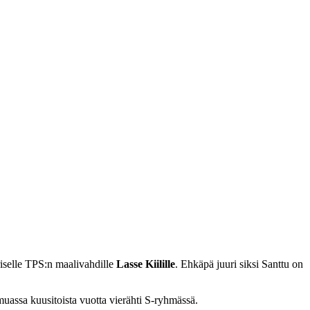
riselle TPS:n maalivahdille
Lasse Kiilille
. Ehkäpä juuri siksi Santtu on
 muassa kuusitoista vuotta vierähti S-ryhmässä.