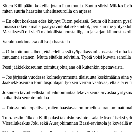
Sitten Kiili päätti kokeilla jotain ihan muuta. Santtu siirtyi
Mikko Leh
miten suuria haasteita urheiluseuroilla on arjessa.
– En ollut koskaan edes käynyt Tuton peleissä. Seura oli hieman pysäht
muassa rakentamalla päätyravintolat sekä aitiot, perustimme yritysklu
Mestiksestä oli vielä mahdollista nousta liigaan ja sarjan kiinnostus ol
Varainhankinnassa oli isoja haasteita.
– Olin tottunut siihen, että edellisessä työpaikassani kassasta ei raha l
muutama satanen. Mutta siitäkin selvittiin. Työtä voisi kuvata sanoill
Pesti jääkiekkoseuran toimitusjohtajana oli kuitenkin opettavaista.
– Jos järjestät vuodessa kolmekymmentä tilaisuutta keskimäärin aina yl
Jääkiekkoseuran toimitusjohtajan työ sen verran vaativaa, että sitä ei
Jokainen tavoitteellista urheilutoimintaa tekevä seura arvostaa yrity
paikallista seuratoimintaa.
– Tuto-vuodet opettivat, miten haastavaa on urheiluseuran ammattimaine
Tuto-pestin jälkeen Kiili palasi takaisin ravintola-alalle itsenäiseks
Vierailukeskus Joki sekä Aurajokirannan Bassi-ravintola ja keväällä a