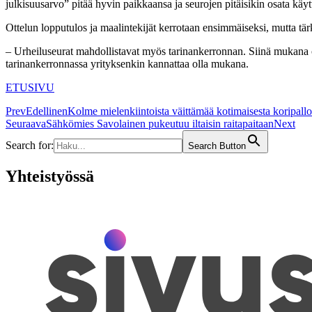
julkisuusarvo” pitää hyvin paikkaansa ja seurojen pitäisikin osata k
Ottelun lopputulos ja maalintekijät kerrotaan ensimmäiseksi, mutta tär
– Urheiluseurat mahdollistavat myös tarinankerronnan. Siinä mukana ol
tarinankerronnassa yrityksenkin kannattaa olla mukana.
ETUSIVU
Prev
Edellinen
Kolme mielenkiintoista väittämää kotimaisesta koripallo
Seuraava
Sähkömies Savolainen pukeutuu iltaisin raitapaitaan
Next
Search for:
Search Button
Yhteistyössä