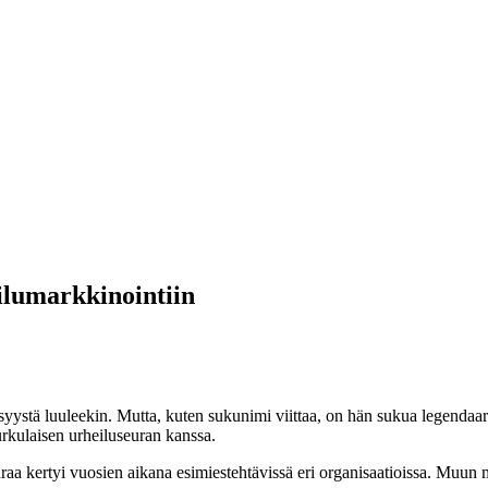
ilumarkkinointiin
syystä luuleekin. Mutta, kuten sukunimi viittaa, on hän sukua legendaa
urkulaisen urheiluseuran kanssa.
yöuraa kertyi vuosien aikana esimiestehtävissä eri organisaatioissa. Muun