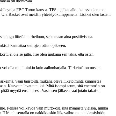
 kanssa on luontevaa.
o Volleyn ja FBC Turun kanssa. TPS:n jalkapallon kanssa olemme
ja Ura Basket ovat meidän yhteistyökumppaneita. Lisäksi olen lasteni
en logo liitetään urheiluun, se koetaan aina positiivisena.
inkistä kannattaa seurojen ottaa opikseen.
tti ei ole se juttu. Itse olen mukana sen takia, että ostan
 voi olla muulloinkin kuin aallonharjalla. Tärkeintä on uusien
tärkeintä, vaan taustoilla mukana oleva liiketoiminta kiinnostaa
aan. Kasvot tulevat tutuiksi. Mitä isompi seura, sitä enemmän on
tää myydä ensin itsesi. Vasta sen jälkeen saat jotain takaisin.
sille. Pelissä voi käydä vain murto-osa siitä määrästä yleisöä, minkä
 ”Urheiluseuralla on nakkikioskin liikevaihto mutta pörssiyhtiön