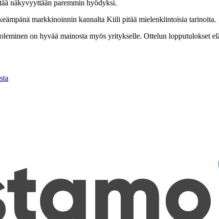
äyttää näkyvyyttään paremmin hyödyksi.
keämpänä markkinoinnin kannalta Kiili pitää mielenkiintoisia tarinoita.
eminen on hyvää mainosta myös yritykselle. Ottelun lopputulokset elävä
sta