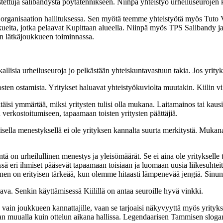
astettuja salibandystä pöytätennikseen. Niinpä yhteistyö urheiluseurojen
un organisaation hallituksessa. Sen myötä teemme yhteistyötä myös Tut
ukkueita, jotka pelaavat Kupittaan alueella. Niinpä myös TPS Salibandy 
 lätkäjoukkueen toiminnassa.
lisia urheiluseuroja jo pelkästään yhteiskuntavastuun takia. Jos yrityks
osten ostamista. Yritykset haluavat yhteistyökuviolta muutakin. Kiilin v
isi ymmärtää, miksi yritysten tulisi olla mukana. Laitamainos tai kausikor
verkostoitumiseen, tapaamaan toisten yritysten päättäjiä.
sella menestyksellä ei ole yrityksen kannalta suurta merkitystä. Mukana
ntä on urheilullinen menestys ja yleisömäärät. Se ei aina ole yritykselle 
ä eri ihmiset pääsevät tapaamaan toisiaan ja luomaan uusia liikesuhteit
n on erityisen tärkeää, kun olemme hitaasti lämpenevää jengiä. Sinun pi
ava. Senkin käyttämisessä Kiilillä on antaa seuroille hyvä vinkki.
ttu vain joukkueen kannattajille, vaan se tarjoaisi näkyvyyttä myös yrityk
an muualla kuin ottelun aikana hallissa. Legendaarisen Tammisen slogan