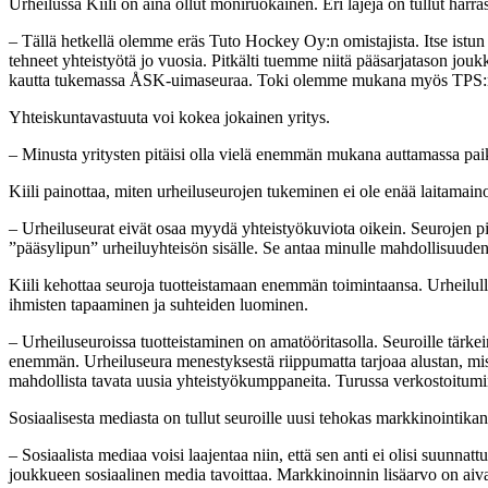
Urheilussa Kiili on aina ollut moniruokainen. Eri lajeja on tullut harr
– Tällä hetkellä olemme eräs Tuto Hockey Oy:n omistajista. Itse ist
tehneet yhteistyötä jo vuosia. Pitkälti tuemme niitä pääsarjatason jo
kautta tukemassa ÅSK-uimaseuraa. Toki olemme mukana myös TPS:n
Yhteiskuntavastuuta voi kokea jokainen yritys.
– Minusta yritysten pitäisi olla vielä enemmän mukana auttamassa paikal
Kiili painottaa, miten urheiluseurojen tukeminen ei ole enää laitamain
– Urheiluseurat eivät osaa myydä yhteistyökuviota oikein. Seurojen pitä
”pääsylipun” urheiluyhteisön sisälle. Se antaa minulle mahdollisuuden 
Kiili kehottaa seuroja tuotteistamaan enemmän toimintaansa. Urheilulli
ihmisten tapaaminen ja suhteiden luominen.
– Urheiluseuroissa tuotteistaminen on amatööritasolla. Seuroille tärkei
enemmän. Urheiluseura menestyksestä riippumatta tarjoaa alustan, miss
mahdollista tavata uusia yhteistyökumppaneita. Turussa verkostoitumine
Sosiaalisesta mediasta on tullut seuroille uusi tehokas markkinointikan
– Sosiaalista mediaa voisi laajentaa niin, että sen anti ei olisi suunna
joukkueen sosiaalinen media tavoittaa. Markkinoinnin lisäarvo on aiv