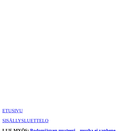
ETUSIVU
SISÄLLYSLUETTELO
LUE MYÖS:
Bodomjärven mysteeri – murha ei vanhene