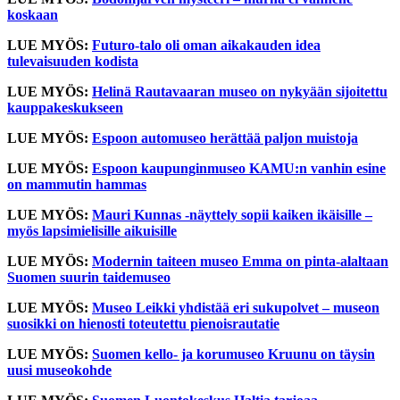
koskaan
LUE MYÖS:
Futuro-talo oli oman aikakauden idea
tulevaisuuden kodista
LUE MYÖS:
Helinä Rautavaaran museo on nykyään sijoitettu
kauppakeskukseen
LUE MYÖS:
Espoon automuseo herättää paljon muistoja
LUE MYÖS:
Espoon kaupunginmuseo KAMU:n vanhin esine
on mammutin hammas
LUE MYÖS:
Mauri Kunnas -näyttely sopii kaiken ikäisille –
myös lapsimielisille aikuisille
LUE MYÖS:
Modernin taiteen museo Emma on pinta-alaltaan
Suomen suurin taidemuseo
LUE MYÖS:
Museo Leikki yhdistää eri sukupolvet – museon
suosikki on hienosti toteutettu pienoisrautatie
LUE MYÖS:
Suomen kello- ja korumuseo Kruunu on täysin
uusi museokohde