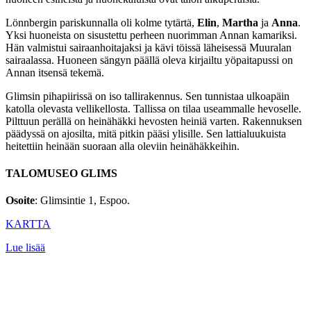
Lönnbergin pariskunnalla oli kolme tytärtä,
Elin
,
Martha
ja
Anna
.
Yksi huoneista on sisustettu perheen nuorimman Annan kamariksi.
Hän valmistui sairaanhoitajaksi ja kävi töissä läheisessä Muuralan
sairaalassa. Huoneen sängyn päällä oleva kirjailtu yöpaitapussi on
Annan itsensä tekemä.
Glimsin pihapiirissä on iso tallirakennus. Sen tunnistaa ulkoapäin
katolla olevasta vellikellosta. Tallissa on tilaa useammalle hevoselle.
Pilttuun perällä on heinähäkki hevosten heiniä varten. Rakennuksen
päädyssä on ajosilta, mitä pitkin pääsi ylisille. Sen lattialuukuista
heitettiin heinään suoraan alla oleviin heinähäkkeihin.
TALOMUSEO GLIMS
Osoite
: Glimsintie 1, Espoo.
KARTTA
Lue lisää