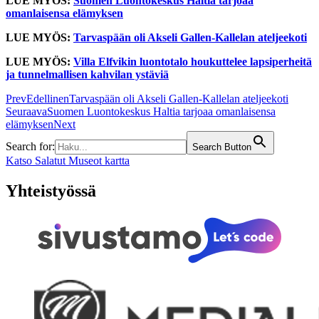
LUE MYÖS:
Suomen Luontokeskus Haltia tarjoaa
omanlaisensa elämyksen
LUE MYÖS:
Tarvaspään oli Akseli Gallen-Kallelan ateljeekoti
LUE MYÖS:
Villa Elfvikin luontotalo houkuttelee lapsiperheitä
ja tunnelmallisen kahvilan ystäviä
Prev
Edellinen
Tarvaspään oli Akseli Gallen-Kallelan ateljeekoti
Seuraava
Suomen Luontokeskus Haltia tarjoaa omanlaisensa
elämyksen
Next
Search for:
Search Button
Katso Salatut Museot kartta
Yhteistyössä