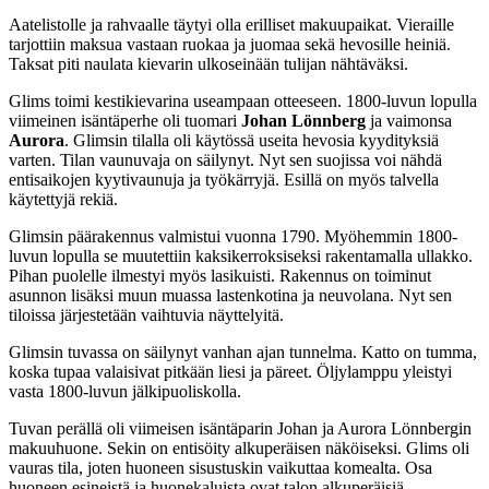
Aatelistolle ja rahvaalle täytyi olla erilliset makuupaikat. Vieraille
tarjottiin maksua vastaan ruokaa ja juomaa sekä hevosille heiniä.
Taksat piti naulata kievarin ulkoseinään tulijan nähtäväksi.
Glims toimi kestikievarina useampaan otteeseen. 1800-luvun lopulla
viimeinen isäntäperhe oli tuomari
Johan Lönnberg
ja vaimonsa
Aurora
. Glimsin tilalla oli käytössä useita hevosia kyydityksiä
varten. Tilan vaunuvaja on säilynyt. Nyt sen suojissa voi nähdä
entisaikojen kyytivaunuja ja työkärryjä. Esillä on myös talvella
käytettyjä rekiä.
Glimsin päärakennus valmistui vuonna 1790. Myöhemmin 1800-
luvun lopulla se muutettiin kaksikerroksiseksi rakentamalla ullakko.
Pihan puolelle ilmestyi myös lasikuisti. Rakennus on toiminut
asunnon lisäksi muun muassa lastenkotina ja neuvolana. Nyt sen
tiloissa järjestetään vaihtuvia näyttelyitä.
Glimsin tuvassa on säilynyt vanhan ajan tunnelma. Katto on tumma,
koska tupaa valaisivat pitkään liesi ja päreet. Öljylamppu yleistyi
vasta 1800-luvun jälkipuoliskolla.
Tuvan perällä oli viimeisen isäntäparin Johan ja Aurora Lönnbergin
makuuhuone. Sekin on entisöity alkuperäisen näköiseksi. Glims oli
vauras tila, joten huoneen sisustuskin vaikuttaa komealta. Osa
huoneen esineistä ja huonekaluista ovat talon alkuperäisiä.