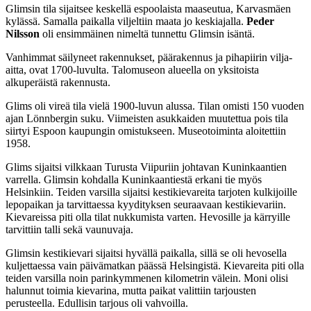
Glimsin tila sijaitsee keskellä espoolaista maaseutua, Karvasmäen
kylässä. Samalla paikalla viljeltiin maata jo keskiajalla.
Peder
Nilsson
oli ensimmäinen nimeltä tunnettu Glimsin isäntä.
Vanhimmat säilyneet rakennukset, päärakennus ja pihapiirin vilja-
aitta, ovat 1700-luvulta. Talomuseon alueella on yksitoista
alkuperäistä rakennusta.
Glims oli vireä tila vielä 1900-luvun alussa. Tilan omisti 150 vuoden
ajan Lönnbergin suku. Viimeisten asukkaiden muutettua pois tila
siirtyi Espoon kaupungin omistukseen. Museotoiminta aloitettiin
1958.
Glims sijaitsi vilkkaan Turusta Viipuriin johtavan Kuninkaantien
varrella. Glimsin kohdalla Kuninkaantiestä erkani tie myös
Helsinkiin. Teiden varsilla sijaitsi kestikievareita tarjoten kulkijoille
lepopaikan ja tarvittaessa kyydityksen seuraavaan kestikievariin.
Kievareissa piti olla tilat nukkumista varten. Hevosille ja kärryille
tarvittiin talli sekä vaunuvaja.
Glimsin kestikievari sijaitsi hyvällä paikalla, sillä se oli hevosella
kuljettaessa vain päivämatkan päässä Helsingistä. Kievareita piti olla
teiden varsilla noin parinkymmenen kilometrin välein. Moni olisi
halunnut toimia kievarina, mutta paikat valittiin tarjousten
perusteella. Edullisin tarjous oli vahvoilla.