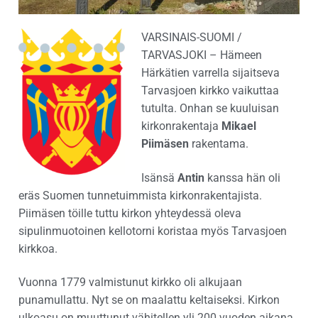
VARSINAIS-SUOMI /
TARVASJOKI – Hämeen
Härkätien varrella sijaitseva
Tarvasjoen kirkko vaikuttaa
tutulta. Onhan se kuuluisan
kirkonrakentaja
Mikael
Piimäsen
rakentama.
Isänsä
Antin
kanssa hän oli
eräs Suomen tunnetuimmista kirkonrakentajista.
Piimäsen töille tuttu kirkon yhteydessä oleva
sipulinmuotoinen kellotorni koristaa myös Tarvasjoen
kirkkoa.
Vuonna 1779 valmistunut kirkko oli alkujaan
punamullattu. Nyt se on maalattu keltaiseksi. Kirkon
ulkoasu on muuttunut vähitellen yli 200 vuoden aikana.