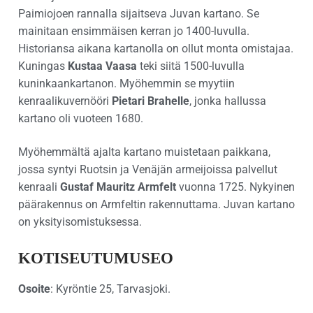
Paimiojoen rannalla sijaitseva Juvan kartano. Se
mainitaan ensimmäisen kerran jo 1400-luvulla.
Historiansa aikana kartanolla on ollut monta omistajaa.
Kuningas
Kustaa Vaasa
teki siitä 1500-luvulla
kuninkaankartanon. Myöhemmin se myytiin
kenraalikuvernööri
Pietari Brahelle
, jonka hallussa
kartano oli vuoteen 1680.
Myöhemmältä ajalta kartano muistetaan paikkana,
jossa syntyi Ruotsin ja Venäjän armeijoissa palvellut
kenraali
Gustaf Mauritz Armfelt
vuonna 1725. Nykyinen
päärakennus on Armfeltin rakennuttama. Juvan kartano
on yksityisomistuksessa.
KOTISEUTUMUSEO
Osoite
: Kyröntie 25, Tarvasjoki.