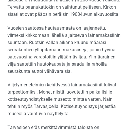
Tervattu paanukattokin on vaihtunut peltiseen. Kirkon
sisätilat ovat pääosin peräisin 1900-luvun alkuvuosilta.
Vuosien saatossa hautausmaata on laajennettu,
viimeksi kirkkomaan lähellä sijaitsevan lainamakasiinin
suuntaan. Ruotsin vallan aikana kruunu määräsi
seurakuntien ylläpitämään makasiineja, joihin hyvinä
satovuosina varastoitiin ylijäämäviljaa. Ylimääräinen
vilja saatettiin huutokaupata ja saaduilla rahoilla
seurakunta auttoi vähävaraisia.
Viljelymenetelmien kehittyessä lainamakasiinit tulivat
tarpeettomiksi. Monet niistä luovutettiin paikallisille
kotiseutuyhdistykselle museotoimintaa varten. Näin
tehtiin myös Tarvasjoella. Kotiseutuyhdistys järjestää
museolla vaihtuvia näyttelyitä.
Tarvasjoen eräs merkittävimmistä taloista on