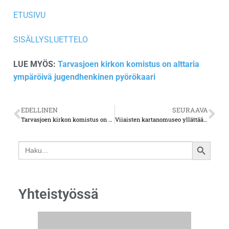
ETUSIVU
SISÄLLYSLUETTELO
LUE MYÖS:
Tarvasjoen kirkon komistus on alttaria
ympäröivä jugendhenkinen pyörökaari
EDELLINEN
SEURAAVA
Tarvasjoen kirkon komistus on alttaria ympäröivä jugendhenkinen pyörökaari
Viiaisten kartanomuseo yllättää monipuolisella annillaan
Search
SEARCH
for:
BUTTON
Yhteistyössä