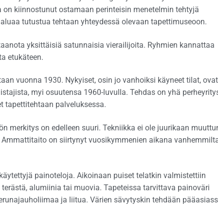
ta on kiinnostunut ostamaan perinteisin menetelmin tehtyjä
 haluaa tutustua tehtaan yhteydessä olevaan tapettimuseoon.
aanota yksittäisiä satunnaisia vierailijoita. Ryhmien kannattaa
ta etukäteen.
taan vuonna 1930. Nykyiset, osin jo vanhoiksi käyneet tilat, ovat
istajista, myi osuutensa 1960-luvulla. Tehdas on yhä perheyritys
et tapettitehtaan palveluksessa.
ön merkitys on edelleen suuri. Tekniikka ei ole juurikaan muuttu
. Ammattitaito on siirtynyt vuosikymmenien aikana vanhemmilt
ytettyjä painoteloja. Aikoinaan puiset telatkin valmistettiin
 terästä, alumiinia tai muovia. Tapeteissa tarvittava painoväri
runajauholiimaa ja liitua. Värien sävytyskin tehdään pääasias