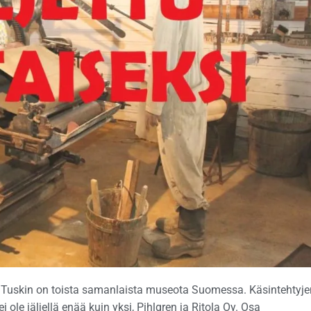
uskin on toista samanlaista museota Suomessa. Käsintehtyje
i ole jäljellä enää kuin yksi, Pihlgren ja Ritola Oy. Osa