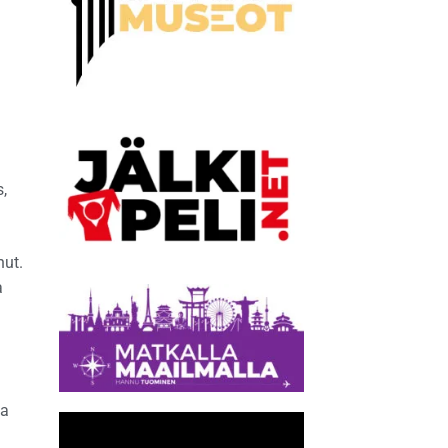
,
nut.
a
sa