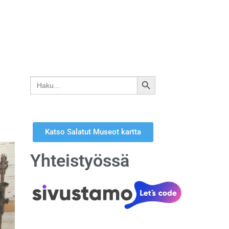
Search
SEARCH
for:
BUTTON
Katso Salatut Museot kartta
Yhteistyössä