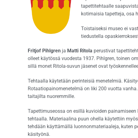
tapettitehtaalle saapuvis
kotimaisia tapetteja, osa
Toistaiseksi museo ei vast
tiedustella opaskierrokses
Fritjof Pihlgren
ja
Matti Ritola
perustivat tapettiteh
olleet käytössä vuodesta 1937. Pihlgren, toinen om
sillä monet Ritola-suvun jäsenet ovat työskennelle
Tehtaalla käytetään perinteisiä menetelmiä. Käsity
Rotaatiopainomenetelmä on liki 200 vuotta vanha
taitajilta nuoremmille.
Tapettimuseossa on esillä kuvioiden painamiseen kä
tehtaalla. Materiaalina puun ohella käytettiin myös
tehdään käyttämällä luonnonmateriaaleja, kuten pe
käsityönä.