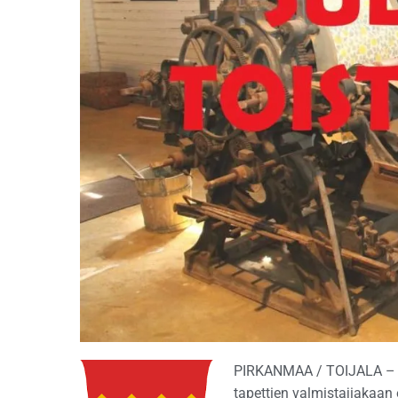
PIRKANMAA / TOIJALA – T
tapettien valmistajiakaan e