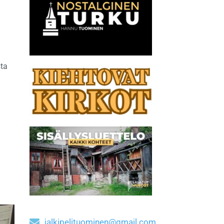
sta
jalkipelituominen@gmail.com