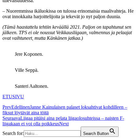
tulevaisuudessa.
– Nuoremmissa ikäluokissa on tulossa erinomaisia maalivahteja. He
ovat innokkaita harjoittelijoita ja tekevät jo nyt paljon duunia.
(Tämä haastattelu tehtiin keväällä 2021. Paljon on tapahtunut sen
jälkeen. TPS ei ole noussut Veikkausliigaan, valmennus ja pelaajat
ovat vaihtuneet, mutta Känkänen jatkaa.)
Jere Koponen.
Ville Seppä.
Santeri Aaltonen.
ETUSIVU
Prev
Edellinen
Janne Kainulaisen palaset loksahtivat kohdilleen –
fiksut löytävät aina töitä
Seuraava
Liigaa pitäisi aina pelata liigaolosuhteissa – naisten F-
liigakaan ei voi olla poikkeus
Next
Search for:
Search Button