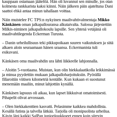
kauppaan ostamaan jäätelöä. Hän oli luvannut sen minulle, jos otan
kolmesta rankkarista kaksi kiinni. Näin jälkeen päin ajateltuna Dani
saattoi ehkä antaa minun tahallaan voittaa.
Näin muistelee FC TPS:n nykyinen maalivahtivalmentaja
Mikko
Känkänen
oman jalkapallouransa alkutaivalta. Salossa järjestettiin
Milkis-niminen jalkapallokoulu lapsille. Sen yhtenä vetäjänä oli
maalivahtilegenda Eckerman Turusta.
– Danin urheilullisuus teki pikkupoikaan suuren vaikutuksen ja siitä
alkaen aloin seuraamaan hänen uraansa. Eckermanista tuli
esikuvani.
Känkäsen oma maalivahdin ura lähti liikkeelle lahjonnalla.
– Aloitin 5-vuotiaana. Muistan, kun olin hiekkalaatikolla leikkimässä
ja minua pyydettiin mukaan jalkapalloharjoituksiin. Pyörällä
fillaroitiin viitisen kilometriä kentälle. Kun kukaan ei suostunut
menemään maaliin, minut lahjottiin kynällä.
Känkäsen lapsuus oli aikaa, kun lapset liikkuivat omatoimisesti.
Pihapelit olivat arvossaan.
– Olen hiekkakenttien kasvatti. Pelasimme kaikkea mahdollista.
Kesällä futista ja talvella lätkää. Tarjolla oli monipuolista urheilua.
Kävin läpi kaikki SalPan juniorijoukkueet ennen kuin siirryin