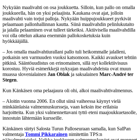
Nykyään maalivahti on osa joukkuetta. Silloin, kun pallo on omalla
joukkueella, hän on yksi pelaajista. Kaukana ovat ajat, jolloin
maalivahti vain torjui palloja. Nykyään huippujoukkueet pyrkivät
pelaamaan pallonhallinnan kautta. Siinä maalivahdin pelinlukutaito
ja jalalla pelaaminen ovat tulleet tärkeiksi. Aktiivisella maalivahdilla
voi olla ottelun aikana enemmän pallokosketuksia kuin
hyökkääjällä.
– Jos omalla maalivahtiurallani pallo tuli heikommalle jalalleni,
potkaisin sen varmuuden vuoksi katsomoon. Kaikki avaukset tehtiin
pitkinä. Sääntöuudistus on erinomainen, sillä nyt kollektiivisuus
korostuu. Hyviä esimerkkejä nykyajan maalivahdeista ovat muun
muassa slovenialainen
Jan Oblak
ja saksalainen
Marc-André ter
Stegen
.
Kun Känkäsen oma pelaajaura oli ohi, alkoi maalivahtivalmennus.
– Aloitin vuonna 2006. En ollut siinä vaiheessa käynyt vielä
minkäänlaisia valmennuskursseja, vaan keksin itse erilaisia
harjoitteita. Kun yksi valmennettavani tyttö eteni maajoukkuetasolle,
innostuin lähtemään kursseille.
Känkänen siirtyi Salosta Turun Palloseuraan samalla, kun SalPan
valmentaja
Tommi Pikkarainen
nimitettiin TPS:n
päävalmentajaksi. Vaikka joukkueen valmennuskuviot ovat menneet