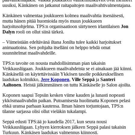
uusiksi, Känkänen on jatkanut raitapaitojen maalivahtivalmentajana.
Känkänen valmentaa joukkueen kolmea maalivahtia itsenäisesti,
mutta hänen pitää huomioida myös muun joukkueen
harjoitusohjelma. TPS:n organisaatioon siirtyneen irlantilaisen
Jon
Dalyn
rooli on ollut siinä tärkeä.
– Viimeistään edeltävänä iltana Jonilta tulee kaikki harjoitukset
animaatioina. Sen pohjalta itselläni on helppo tehdä omat
suunnitelmat maalivahdeille.
TPS:n tavoite on nousta mahdollisimman pian takaisin
Veikkausliigaan. Joukkueen maalivahdeista se ei ainakaan jää kiinni.
Känkäsellä on käytettävissään Ykkösen tasolle poikkeuksellisen
laadukas kolmikko,
Jere Koponen
,
Ville Seppä
ja
Santeri
Aaltonen
. Heistä jälkimmäinen on tuttu Känkäselle jo Salon ajoilta.
Koponen saapui Tepsiin kesken viime kauden ja lunasti nopeasti
ykkösmaalivahdin paikan. Putoamisesta huolimatta Koponen pelasi
ehkä uransa parhaan kautensa. Ilman hänen torjuntojaan, TPS:n
tilanne sarjassa olisi ollut vieläkin tukalampi.
Seppä edusti TPS:ää jo kaudella 2017, kun seura nousi
Veikkausliigaan. Lyhyen kierroksen jälkeen Seppä palasi takaisin
Turkuun. Känkäsen laadukas valmennus kiinnosti.