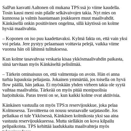
SalPan kasvatti Aaltonen oli mukana TPS:ssä jo viime kaudella.
Tosin kausi meni osin pilalle selkävaivojen takia. Nyt mies on
kunnossa ja valmis haastamaan joukkueen muut maalivahdit.
Känkäsellä onkin positiivinen ongelma, sillä käytössä on kolme
hyvää maalivahtia.
– Koponen on iso puu kaadettavaksi. Kylmä fakta on, että vain yksi
voi pelata. Jere pystyy pelaamaan voittavia pelejä, vaikka viime
vuonna hän oli lähinnä tulituksessa.
Kun kolme tasavahvaa veskaria kisaa ykkösmaalivahdin paikasta,
siinä tarvitaan myös Känkäseltä pelisilmää.
– Tärkein ominaisuus on, että valmentaja on avoin. Hän ei anna
turhia lupauksia peliajasta. Jokainen ymmärtää, jos toisella on hyvä
flow päällä, hän jatkaa. Ei myöskään yhden virheen takia ole syytä
vaihtaa maalivahtia. Tärkeää on myös pitää monipuolisia
harjoituksia. Paras treeni on se, kun kaikki kolme ovat aktiivisia.
Känkäsen vastuulla on myös TPS:n reservijoukkue, joka pelaa
Kolmosessa. Tavoitteena on nousu seuraavalle sarjatasolle. Jos
peliaikaa ei tule Ykkösessä, Känkäsen kolmikosta yksi saa aina
vastuuta reservijoukkueessa. Mutta sielläkin on kova kilpailu
pelipaikoista. TPS kehittää laadukkaita maalivahteja myös