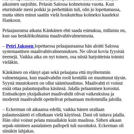
aikuisten sarjoihin. Pelasin Salossa kolmetoista vuotta. Kun
eturistiside meni poikki ja perhettäkin tuli, olin jo lopettamassa,
mutta sitten minut saatiin vielä houkuteltua kolmeksi kaudeksi
Hankoon.
Pelaajauransa aikana Känkänen ehti saada esimakua, millaista on,
kun saa henkilökohtaista maalivahtivalmennusta.
–
Petri Jakosen
lopettaessa pelaajauraansa hän aloitti Salossa
systemaattisen maalivahtivalmennuksen. Ne olivat kovia fyysisiä
treenejä. Vaikka aika on nyt toinen, osa niistä harjoitteista toimisi
vieläkin.
Känkänen on elänyt ajan sekä pelaajana että myöhemmin
valmentajana, kun maalivahdin rooli kentällä on muuttunut täysin.
Syynä muutokseen on ollut sääntöuudistus. Maalivahti ei voinut
enää ottaa palautuspalloa käsiinsä. Jalalla pelaaminen korostui.
Entisaikojen yksijalkaiset maalivahdit olivat vaikeuksissa ja
modernit maalivahdit opettelivat pelaamaan molemmilla jaloilla.
– Eckerman oli aikaansa edellä, vaikka hänen urallaan
palautussääntö ei ollutkaan vielä käytössä. Dani oli taitava jalalla.
Hän olisi voinut pelata muuallakin kuin maalissa. Siihen aikaan
sepak-niminen aasialainen pallopeli tuli suosituksi. Eckerman oli
siinäkin lahjakas.