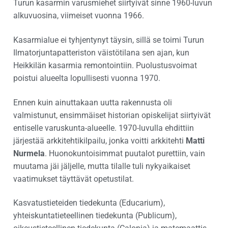
Turun kasarmin varusmiehet siirtyivät sinne 1960-luvun
alkuvuosina, viimeiset vuonna 1966.
Kasarmialue ei tyhjentynyt täysin, sillä se toimi Turun
Ilmatorjuntapatteriston väistötilana sen ajan, kun
Heikkilän kasarmia remontointiin. Puolustusvoimat
poistui alueelta lopullisesti vuonna 1970.
Ennen kuin ainuttakaan uutta rakennusta oli
valmistunut, ensimmäiset historian opiskelijat siirtyivät
entiselle varuskunta-alueelle. 1970-luvulla ehdittiin
järjestää arkkitehtikilpailu, jonka voitti arkkitehti
Matti
Nurmela
. Huonokuntoisimmat puutalot purettiin, vain
muutama jäi jäljelle, mutta tilalle tuli nykyaikaiset
vaatimukset täyttävät opetustilat.
Kasvatustieteiden tiedekunta (Educarium),
yhteiskuntatieteellinen tiedekunta (Publicum),