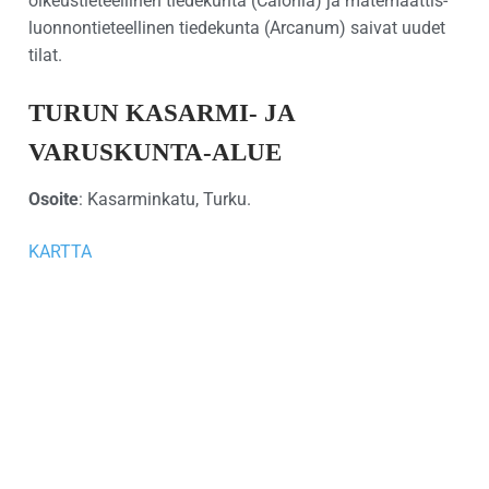
oikeustieteellinen tiedekunta (Calonia) ja matemaattis-
luonnontieteellinen tiedekunta (Arcanum) saivat uudet
tilat.
TURUN KASARMI- JA
VARUSKUNTA-ALUE
Osoite
: Kasarminkatu, Turku.
KARTTA