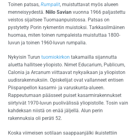
Toinen patsas,
Rumpalit
, muistuttavat myös alueen
menneisyydestä.
Niilo Savian
vuonna 1966 paljastettu
veistos sijaitsee Tuomaanpuistossa. Patsas on
pystytetty Porin rykmentin muistoksi. Tarkkasilmäinen
huomaa, miten toinen rumpaleista muistuttaa 1800-
luvun ja toinen 1960-luvun rumpalia.
Nykyisin Turun
tuomiokirkon
takamailla sijannutta
aluetta hallitsee yliopisto. Nimet Educarium, Publicum,
Calonia ja Arcanum viittaavat nykyaikaan ja yliopiston
uudisrakennuksiin. Opiskelijat ovat vallanneet entisen
Piispanpellon kasarmi- ja varuskunta-alueen.
Rappeutumaan päässeet puiset kasarmirakennukset
siirtyivät 1970-luvun puolivälissä yliopistolle. Tosin vain
kahdeksan niistä on enää jäljellä. Alun perin
rakennuksia oli peräti 52.
Koska viimeisen sotilaan saappaanjälki ikuistettiin