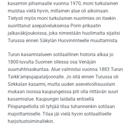
kasarmin pihamaalle vuonna 1970, moni turkulainen
muistaa vielä hyvin, millainen alue oli aikoinaan.
Tietysti myös moni turkulainen nuorimies on itsekin
suorittanut asepalveluksensa Porin prikaatin
jalkaväkijoukoissa, joka nimestään huolimatta sijaitsi
Turussa ennen Säkylän Huovinrinteelle muuttamista.
Turun kasarmialueen sotilaallinen historia alkaa jo
1800-luvulta Suomen ollessa osa Venäjän
suurruhtinaskuntaa. Alue valmistui vuonna 1883 Turun
Tarkk’ampujapataljoonalle. Jo sitä ennen Turussa oli
Sirkkalan kasarmi, mutta uuden asevelvollisuuslain
mukaan isoissa kaupungeissa piti olla riittävän suuri
kasarmialue. Kaupungin laidalla entisellä
Piispanpellolla oli tyhjää tilaa tuhannenkin sotilaan
majoittamiselle. Tilaa jäi vielä hyvin sotilaalliselle
harjoitustoiminallekin.