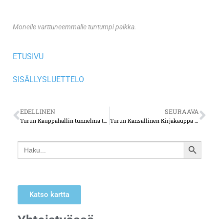
Monelle varttuneemmalle tuntumpi paikka.
ETUSIVU
SISÄLLYSLUETTELO
EDELLINEN
SEURAAVA
Turun Kauppahallin tunnelma tuo mieleen lapsuusajan mukavia muistoja
Turun Kansallinen Kirjakauppa rakennuksineen on tärkeä osa turkulaista liike-elämää
Search
SEARCH
for:
BUTTON
Katso kartta