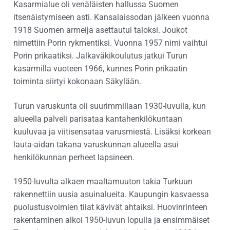
Kasarmialue oli venäläisten hallussa Suomen
itsenäistymiseen asti. Kansalaissodan jälkeen vuonna
1918 Suomen armeija asettautui taloksi. Joukot
nimettiin Porin rykmentiksi. Vuonna 1957 nimi vaihtui
Porin prikaatiksi. Jalkaväkikoulutus jatkui Turun
kasarmilla vuoteen 1966, kunnes Porin prikaatin
toiminta siirtyi kokonaan Säkylään.
Turun varuskunta oli suurimmillaan 1930-luvulla, kun
alueella palveli parisataa kantahenkilökuntaan
kuuluvaa ja viitisensataa varusmiestä. Lisäksi korkean
lauta-aidan takana varuskunnan alueella asui
henkilökunnan perheet lapsineen.
1950-luvulta alkaen maaltamuuton takia Turkuun
rakennettiin uusia asuinalueita. Kaupungin kasvaessa
puolustusvoimien tilat kävivät ahtaiksi. Huovinrinteen
rakentaminen alkoi 1950-luvun lopulla ja ensimmäiset