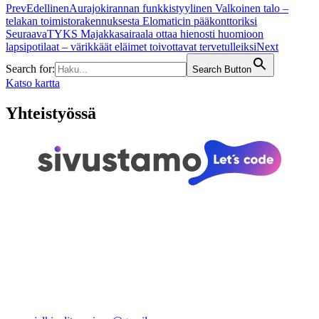
Prev
Edellinen
Aurajokirannan funkkistyylinen Valkoinen talo –
telakan toimistorakennuksesta Elomaticin pääkonttoriksi
Seuraava
TYKS Majakkasairaala ottaa hienosti huomioon
lapsipotilaat – värikkäät eläimet toivottavat tervetulleiksi
Next
Search for:
Search Button
Katso kartta
Yhteistyössä