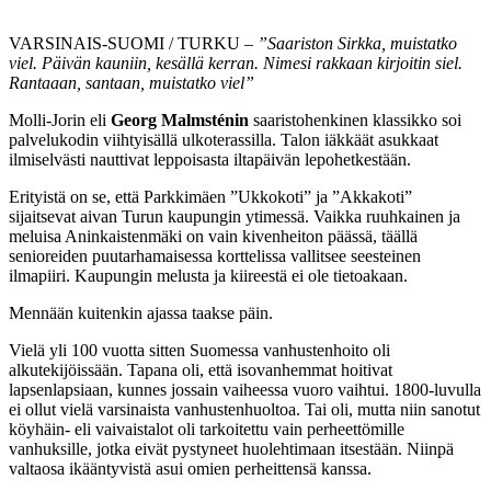
VARSINAIS-SUOMI /
TURKU
– ”Saariston Sirkka, muistatko
viel. Päivän kauniin, kesällä kerran. Nimesi rakkaan kirjoitin siel.
Rantaaan, santaan, muistatko viel”
Molli-Jorin eli
Georg Malmsténin
saaristohenkinen klassikko soi
palvelukodin viihtyisällä ulkoterassilla. Talon iäkkäät asukkaat
ilmiselvästi nauttivat leppoisasta iltapäivän lepohetkestään.
Erityistä on se, että Parkkimäen ”Ukkokoti” ja ”Akkakoti”
sijaitsevat aivan Turun kaupungin ytimessä. Vaikka ruuhkainen ja
meluisa Aninkaistenmäki on vain kivenheiton päässä, täällä
senioreiden puutarhamaisessa korttelissa vallitsee seesteinen
ilmapiiri. Kaupungin melusta ja kiireestä ei ole tietoakaan.
Mennään kuitenkin ajassa taakse päin.
Vielä yli 100 vuotta sitten Suomessa vanhustenhoito oli
alkutekijöissään. Tapana oli, että isovanhemmat hoitivat
lapsenlapsiaan, kunnes jossain vaiheessa vuoro vaihtui. 1800-luvulla
ei ollut vielä varsinaista vanhustenhuoltoa. Tai oli, mutta niin sanotut
köyhäin- eli vaivaistalot oli tarkoitettu vain perheettömille
vanhuksille, jotka eivät pystyneet huolehtimaan itsestään. Niinpä
valtaosa ikääntyvistä asui omien perheittensä kanssa.