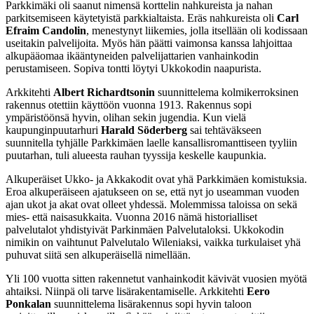
Parkkimäki oli saanut nimensä korttelin nahkureista ja nahan
parkitsemiseen käytetyistä parkkialtaista. Eräs nahkureista oli
Carl
Efraim Candolin
, menestynyt liikemies, jolla itsellään oli kodissaan
useitakin palvelijoita. Myös hän päätti vaimonsa kanssa lahjoittaa
alkupääomaa ikääntyneiden palvelijattarien vanhainkodin
perustamiseen. Sopiva tontti löytyi Ukkokodin naapurista.
Arkkitehti
Albert Richardtsonin
suunnittelema kolmikerroksinen
rakennus otettiin käyttöön vuonna 1913. Rakennus sopi
ympäristöönsä hyvin, olihan sekin jugendia. Kun vielä
kaupunginpuutarhuri
Harald Söderberg
sai tehtäväkseen
suunnitella tyhjälle Parkkimäen laelle kansallisromanttiseen tyyliin
puutarhan, tuli alueesta rauhan tyyssija keskelle kaupunkia.
Alkuperäiset Ukko- ja Akkakodit ovat yhä Parkkimäen komistuksia.
Eroa alkuperäiseen ajatukseen on se, että nyt jo useamman vuoden
ajan ukot ja akat ovat olleet yhdessä. Molemmissa taloissa on sekä
mies- että naisasukkaita. Vuonna 2016 nämä historialliset
palvelutalot yhdistyivät Parkinmäen Palvelutaloksi. Ukkokodin
nimikin on vaihtunut Palvelutalo Wileniaksi, vaikka turkulaiset yhä
puhuvat siitä sen alkuperäisellä nimellään.
Yli 100 vuotta sitten rakennetut vanhainkodit kävivät vuosien myötä
ahtaiksi. Niinpä oli tarve lisärakentamiselle. Arkkitehti
Eero
Ponkalan
suunnittelema lisärakennus sopi hyvin taloon