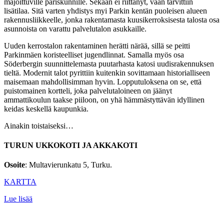
majoittuville pariskunnille. Sekään ei riittänyt, vaan tarvittiin
lisätilaa. Sitä varten yhdistys myi Parkin kentän puoleisen alueen
rakennusliikkeelle, jonka rakentamasta kuusikerroksisesta talosta osa
asunnoista on varattu palvelutalon asukkaille.
Uuden kerrostalon rakentaminen herätti närää, sillä se peitti
Parkinmäen koristeelliset jugendlinnat. Samalla myös osa
Söderbergin suunnittelemasta puutarhasta katosi uudisrakennuksen
tieltä. Modernit talot pyrittiin kuitenkin sovittamaan historialliseen
maisemaan mahdollisimman hyvin. Lopputuloksena on se, että
puistomainen kortteli, joka palvelutaloineen on jäänyt
ammattikoulun taakse piiloon, on yhä hämmästyttävän idyllinen
keidas keskellä kaupunkia.
Ainakin toistaiseksi…
TURUN UKKOKOTI JA AKKAKOTI
Osoite
: Multavierunkatu 5, Turku.
KARTTA
Lue lisää