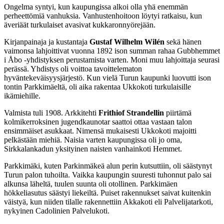
Ongelma syntyi, kun kaupungissa alkoi olla yhä enemmän
perheettömiä vanhuksia. Vanhustenhoitoon löytyi ratkaisu, kun
äveriäät turkulaiset avasivat kukkaronnyörejään.
Kirjanpainaja ja kustantaja
Gustaf Wilhelm Wilén
sekä hänen
vaimonsa lahjoittivat vuonna 1892 ison summan rahaa Gubbhemmet
i Åbo -yhdistyksen perustamista varten. Moni muu lahjoittaja seurasi
perässä. Yhdistys oli voittoa tavoittelematon
hyväntekeväisyysjärjestö. Kun vielä Turun kaupunki luovutti ison
tontin Parkkimäeltä, oli aika rakentaa Ukkokoti turkulaisille
ikämiehille.
Valmista tuli 1908. Arkkitehti
Frithiof Strandellin
piirtämä
kolmikerroksinen jugendkaunotar saattoi ottaa vastaan talon
ensimmäiset asukkaat. Nimensä mukaisesti Ukkokoti majoitti
pelkästään miehiä. Naisia varten kaupungissa oli jo oma,
Sirkkalankadun yksityinen naisten vanhainkoti Hemmet.
Parkkimäki, kuten Parkinmäkeä alun perin kutsuttiin, oli säästynyt
Turun palon tuhoilta. Vaikka kaupungin suuresti tuhonnut palo sai
alkunsa läheltä, tuulen suunta oli otollinen. Parkkimäen
hökkeliasutus säästyi liekeiltä. Puiset rakennukset saivat kuitenkin
väistyä, kun niiden tilalle rakennettiin Akkakoti eli Palvelijatarkoti,
nykyinen Cadolinien Palvelukoti.