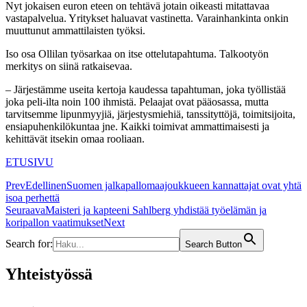
Nyt jokaisen euron eteen on tehtävä jotain oikeasti mitattavaa
vastapalvelua. Yritykset haluavat vastinetta. Varainhankinta onkin
muuttunut ammattilaisten työksi.
Iso osa Ollilan työsarkaa on itse ottelutapahtuma. Talkootyön
merkitys on siinä ratkaisevaa.
– Järjestämme useita kertoja kaudessa tapahtuman, joka työllistää
joka peli-ilta noin 100 ihmistä. Pelaajat ovat pääosassa, mutta
tarvitsemme lipunmyyjiä, järjestysmiehiä, tanssityttöjä, toimitsijoita,
ensiapuhenkilökuntaa jne. Kaikki toimivat ammattimaisesti ja
kehittävät itsekin omaa rooliaan.
ETUSIVU
Prev
Edellinen
Suomen jalkapallomaajoukkueen kannattajat ovat yhtä
isoa perhettä
Seuraava
Maisteri ja kapteeni Sahlberg yhdistää työelämän ja
koripallon vaatimukset
Next
Search for:
Search Button
Yhteistyössä