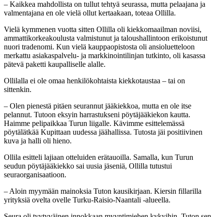
– Kaikkea mahdollista on tullut tehtyä seurassa, mutta pelaajana ja
valmentajana en ole vielä ollut kertaakaan, toteaa Ollilla.
Vielä kymmenen vuotta sitten Ollilla oli kiekkomaailman noviisi,
ammattikorkeakoulusta valmistunut ja taloushallintoon erikoistunut
nuori tradenomi. Kun vielä kauppaopistosta oli ansioluetteloon
merkattu asiakaspalvelu- ja markkinointilinjan tutkinto, oli kasassa
pätevä paketti kaupalliselle alalle.
Ollilalla ei ole omaa henkilökohtaista kiekkotaustaa – tai on
sittenkin.
– Olen pienestä pitäen seurannut jääkiekkoa, mutta en ole itse
pelannut. Tutoon eksyin harrastukseni pöytäjääkiekon kautta.
Haimme pelipaikkaa Turun liigalle. Kävimme esittelemässä
pöytälätkää Kupittaan uudessa jäähallissa. Tutosta jäi positiivinen
kuva ja halli oli hieno.
Ollila esitteli lajiaan otteluiden erätauoilla. Samalla, kun Turun
seudun pöytäjääkiekko sai uusia jäseniä, Ollilla tutustui
seuraorganisaatioon.
– Aloin myymään mainoksia Tuton kausikirjaan. Kiersin fillarilla
yrityksiä ovelta ovelle Turku-Raisio-Naantali -alueella.
Seura oli tyytyväinen innokkaan myyntimiehen kykyihin. Tuton sen