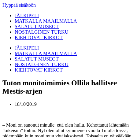
Hyppää sisältöön
JÄLKIPELI
MATKALLA MAAILMALLA
SALATUT MUSEOT
NOSTALGINEN TURKU
KIEHTOVAT KIRKOT
JÄLKIPELI
MATKALLA MAAILMALLA
SALATUT MUSEOT
NOSTALGINEN TURKU
KIEHTOVAT KIRKOT
Tuton monitoimimies Ollila hallitsee
Mestis-arjen
18/10/2019
– Moni on sanonut minulle, että olen hullu. Kehottanut lähtemään
”oikeisiin” töihin. Nyt olen ollut kymmenen vuotta Tutolla töissä,
pidempään kuin moni muu yhtäjaksoisesti. Toisaalta en päivääkään