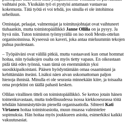
vaihtaisi pois. Yksikään työ ei pystyisi antamaan vastaavaa
kokemusta. Tätä työtä ei voi tehdä, jos sinulla ei ole intohimoa
urheiluun.
Omistajat, pelaajat, valmentajat ja toimitusjohtajat ovat vaihtuneet
tiuhaankin, mutta toimistopäällikkö
Janne Ollilla
on ja pysyy. Ja
hyvä niin. Tuton toimiston työmyyrällä on iso rooli Mestis-ottelun
organisoinnissa. Kyseessä on kaveri, joka antaa mieluummin tekojen
puhua puolestaan.
– Työpäiväni ovat välillä pitkiä, mutta vastaavasti kun omat hommat
hoitaa, niin työaikojen osalta on myös tietty vapaus. En oikeastaan
pidä tätä edes työnnä, vaan tämä on enemmänkin yksi
suosikkipaikoistani. Pääsen hyödyntämään omaa osaamistani ja
kehittämään itseäni. Lisäksi näen aivan uskomattoman paljon
hienoja ihmisiä. Minulla ei ole seurasta minnekään kiire, ja toisaalta
oma projektini on täällä pahasti kesken.
Ollilan virallinen titteli on toimistopäällikkö. Se kertoo jotain hänen
toimenkuvastaan, mutta todellisuudessa isossa kiekkoseurassa töitä
tehdään hämmästyttävän pienellä organisaatiolla. Sihteeri
Kati
Virtanen
hoitaa toimistoasioita, muun muassa valmistelee
sopimuksia. Hän hoitaa myös joukkueen asioita, esimerkiksi kaikki
vakuutusasiat.