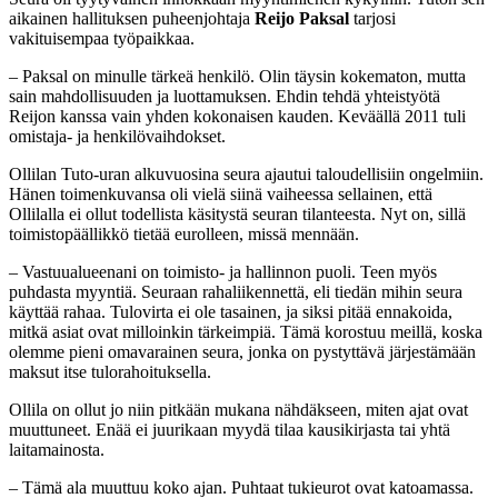
aikainen hallituksen puheenjohtaja
Reijo Paksal
tarjosi
vakituisempaa työpaikkaa.
– Paksal on minulle tärkeä henkilö. Olin täysin kokematon, mutta
sain mahdollisuuden ja luottamuksen. Ehdin tehdä yhteistyötä
Reijon kanssa vain yhden kokonaisen kauden. Keväällä 2011 tuli
omistaja- ja henkilövaihdokset.
Ollilan Tuto-uran alkuvuosina seura ajautui taloudellisiin ongelmiin.
Hänen toimenkuvansa oli vielä siinä vaiheessa sellainen, että
Ollilalla ei ollut todellista käsitystä seuran tilanteesta. Nyt on, sillä
toimistopäällikkö tietää eurolleen, missä mennään.
– Vastuualueenani on toimisto- ja hallinnon puoli. Teen myös
puhdasta myyntiä. Seuraan rahaliikennettä, eli tiedän mihin seura
käyttää rahaa. Tulovirta ei ole tasainen, ja siksi pitää ennakoida,
mitkä asiat ovat milloinkin tärkeimpiä. Tämä korostuu meillä, koska
olemme pieni omavarainen seura, jonka on pystyttävä järjestämään
maksut itse tulorahoituksella.
Ollila on ollut jo niin pitkään mukana nähdäkseen, miten ajat ovat
muuttuneet. Enää ei juurikaan myydä tilaa kausikirjasta tai yhtä
laitamainosta.
– Tämä ala muuttuu koko ajan. Puhtaat tukieurot ovat katoamassa.