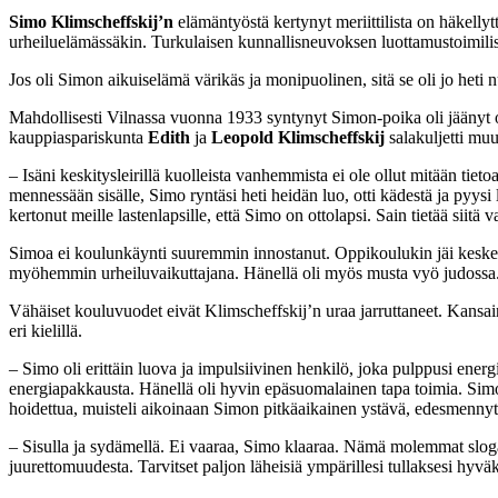
Simo Klimscheffskij’n
elämäntyöstä kertynyt meriittilista on häkelly
urheiluelämässäkin. Turkulaisen kunnallisneuvoksen luottamustoimilis
Jos oli Simon aikuiselämä värikäs ja monipuolinen, sitä se oli jo heti
Mahdollisesti Vilnassa vuonna 1933 syntynyt Simon-poika oli jäänyt o
kauppiaspariskunta
Edith
ja
Leopold Klimscheffskij
salakuljetti mu
– Isäni keskitysleirillä kuolleista vanhemmista ei ole ollut mitään ti
mennessään sisälle, Simo ryntäsi heti heidän luo, otti kädestä ja pyysi
kertonut meille lastenlapsille, että Simo on ottolapsi. Sain tietää siitä 
Simoa ei koulunkäynti suuremmin innostanut. Oppikoulukin jäi kesken. S
myöhemmin urheiluvaikuttajana. Hänellä oli myös musta vyö judossa.
Vähäiset kouluvuodet eivät Klimscheffskij’n uraa jarruttaneet. Kansai
eri kielillä.
– Simo oli erittäin luova ja impulsiivinen henkilö, joka pulppusi ener
energiapakkausta. Hänellä oli hyvin epäsuomalainen tapa toimia. Simoa 
hoidettua, muisteli aikoinaan Simon pitkäaikainen ystävä, edesmenny
– Sisulla ja sydämellä. Ei vaaraa, Simo klaaraa. Nämä molemmat slogani
juurettomuudesta. Tarvitset paljon läheisiä ympärillesi tullaksesi hyvä