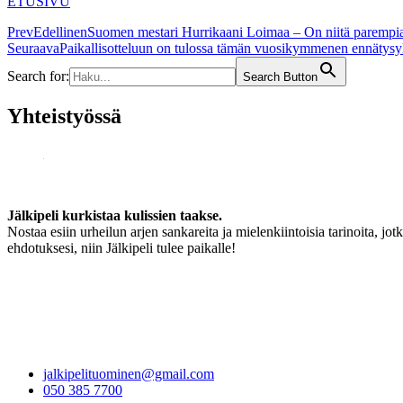
ETUSIVU
Prev
Edellinen
Suomen mestari Hurrikaani Loimaa – On niitä parempia
Seuraava
Paikallisotteluun on tulossa tämän vuosikymmenen ennätysy
Search for:
Search Button
Yhteistyössä