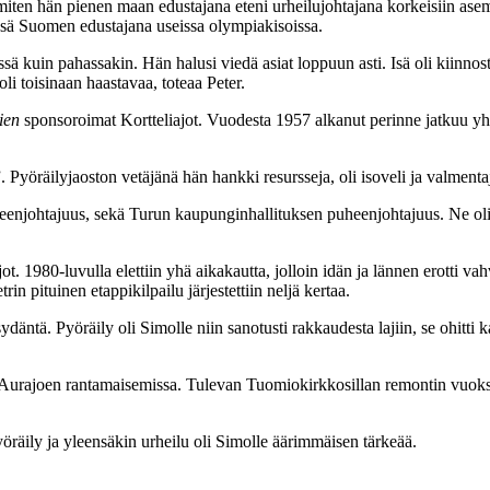
 miten hän pienen maan edustajana eteni urheilujohtajana korkeisiin ase
issä Suomen edustajana useissa olympiakisoissa.
ä kuin pahassakin. Hän halusi viedä asiat loppuun asti. Isä oli kiinnostu
oli toisinaan haastavaa, toteaa Peter.
ien
sponsoroimat Kortteliajot. Vuodesta 1957 alkanut perinne jatkuu yhä
yöräilyjaoston vetäjänä hän hankki resursseja, oli isoveli ja valmentaja
heenjohtajuus, sekä Turun kaupunginhallituksen puheenjohtajuus. Ne ol
1980-luvulla elettiin yhä aikakautta, jolloin idän ja lännen erotti vahv
in pituinen etappikilpailu järjestettiin neljä kertaa.
ydäntä. Pyöräily oli Simolle niin sanotusti rakkaudesta lajiin, se ohitti k
iin Aurajoen rantamaisemissa. Tulevan Tuomiokirkkosillan remontin vuoks
öräily ja yleensäkin urheilu oli Simolle äärimmäisen tärkeää.