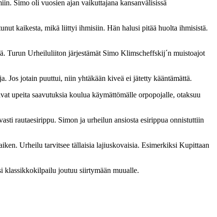
miin. Simo oli vuosien ajan vaikuttajana kansanvälisissä
nut kaikesta, mikä liittyi ihmisiin. Hän halusi pitää huolta ihmisistä.
. Turun Urheiluliiton järjestämät Simo Klimscheffskij´n muistoajot
. Jos jotain puuttui, niin yhtäkään kiveä ei jätetty kääntämättä.
ivat upeita saavutuksia koulua käymättömälle orpopojalle, otaksuu
asti rautaesirippu. Simon ja urheilun ansiosta esirippua onnistuttiin
aiken. Urheilu tarvitsee tällaisia lajiuskovaisia. Esimerkiksi Kupittaan
i klassikkokilpailu joutuu siirtymään muualle.