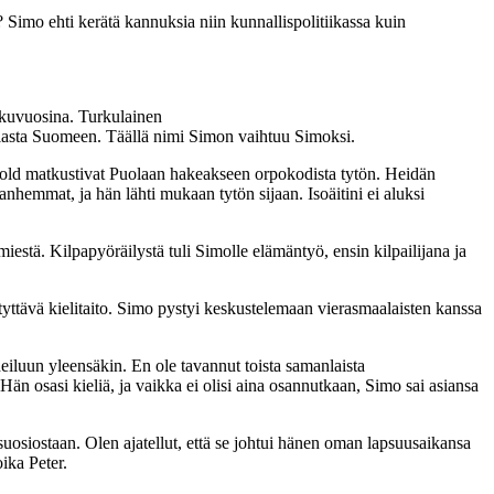
? Simo ehti kerätä kannuksia niin kunnallispolitiikassa kuin
lkuvuosina. Turkulainen
olasta Suomeen. Täällä nimi Simon vaihtuu Simoksi.
Leopold matkustivat Puolaan hakeakseen orpokodista tytön. Heidän
anhemmat, ja hän lähti mukaan tytön sijaan. Isoäitini ei aluksi
estä. Kilpapyöräilystä tuli Simolle elämäntyö, ensin kilpailijana ja
yttävä kielitaito. Simo pystyi keskustelemaan vierasmaalaisten kanssa
eiluun yleensäkin. En ole tavannut toista samanlaista
än osasi kieliä, ja vaikka ei olisi aina osannutkaan, Simo sai asiansa
suosiostaan. Olen ajatellut, että se johtui hänen oman lapsuusaikansa
ika Peter.