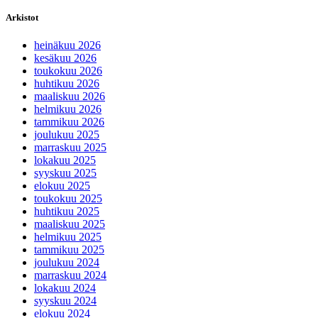
Jälkipeli kurkistaa kulissien taakse.
Nostaa esiin urheilun arjen sankareita ja mielenkiintoisia tarinoita, jo
ehdotuksesi, niin Jälkipeli tulee paikalle!
jalkipelituominen@gmail.com
050 385 7700
Arkistot
heinäkuu 2026
kesäkuu 2026
toukokuu 2026
huhtikuu 2026
maaliskuu 2026
helmikuu 2026
tammikuu 2026
joulukuu 2025
marraskuu 2025