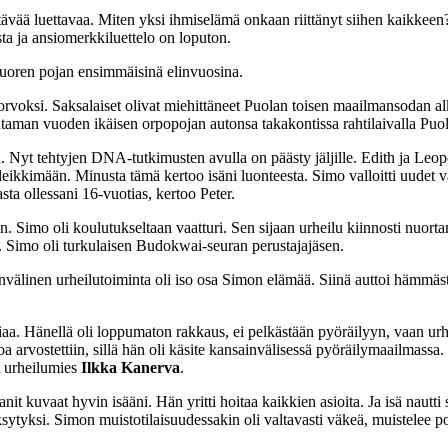
ttävää luettavaa. Miten yksi ihmiselämä onkaan riittänyt siihen kaikkeen
ta ja ansiomerkkiluettelo on loputon.
 nuoren pojan ensimmäisinä elinvuosina.
rvoksi. Saksalaiset olivat miehittäneet Puolan toisen maailmansodan a
utaman vuoden ikäisen orpopojan autonsa takakontissa rahtilaivalla Pu
etoa. Nyt tehtyjen DNA-tutkimusten avulla on päästy jäljille. Edith ja 
 leikkimään. Minusta tämä kertoo isäni luonteesta. Simo valloitti uudet v
vasta ollessani 16-vuotias, kertoo Peter.
imo oli koulutukseltaan vaatturi. Sen sijaan urheilu kiinnosti nuortami
 Simo oli turkulaisen Budokwai-seuran perustajajäsen.
nvälinen urheilutoiminta oli iso osa Simon elämää. Siinä auttoi hämmäst
giaa. Hänellä oli loppumaton rakkaus, ei pelkästään pyöräilyyn, vaan urh
arvostettiin, sillä hän oli käsite kansainvälisessä pyöräilymaailmassa. H
t urheilumies
Ilkka Kanerva
.
t kuvaat hyvin isääni. Hän yritti hoitaa kaikkien asioita. Ja isä nautti 
ksytyksi. Simon muistotilaisuudessakin oli valtavasti väkeä, muistelee po