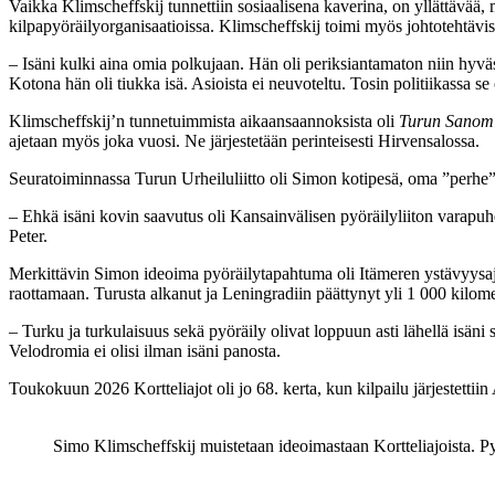
Vaikka Klimscheffskij tunnettiin sosiaalisena kaverina, on yllättävää,
kilpapyöräilyorganisaatioissa. Klimscheffskij toimi myös johtotehtäv
– Isäni kulki aina omia polkujaan. Hän oli periksiantamaton niin hyväss
Kotona hän oli tiukka isä. Asioista ei neuvoteltu. Tosin politiikassa se 
Klimscheffskij’n tunnetuimmista aikaansaannoksista oli
Turun Sanom
ajetaan myös joka vuosi. Ne järjestetään perinteisesti Hirvensalossa.
Seuratoiminnassa Turun Urheiluliitto oli Simon kotipesä, oma ”perhe”. P
– Ehkä isäni kovin saavutus oli Kansainvälisen pyöräilyliiton varapu
Peter.
Merkittävin Simon ideoima pyöräilytapahtuma oli Itämeren ystävyysajot. 
raottamaan. Turusta alkanut ja Leningradiin päättynyt yli 1 000 kilometr
– Turku ja turkulaisuus sekä pyöräily olivat loppuun asti lähellä isäni s
Velodromia ei olisi ilman isäni panosta.
Toukokuun 2026 Kortteliajot oli jo 68. kerta, kun kilpailu järjestett
Simo Klimscheffskij muistetaan ideoimastaan Kortteliajoista. Py