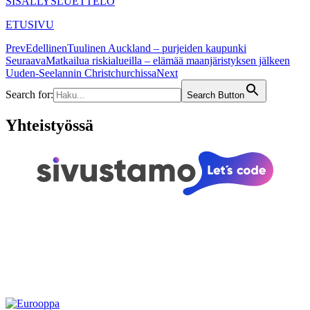
SISÄLLYSLUETTELO
ETUSIVU
Prev
Edellinen
Tuulinen Auckland – purjeiden kaupunki
Seuraava
Matkailua riskialueilla – elämää maanjäristyksen jälkeen
Uuden-Seelannin Christchurchissa
Next
Search for:
Search Button
Yhteistyössä