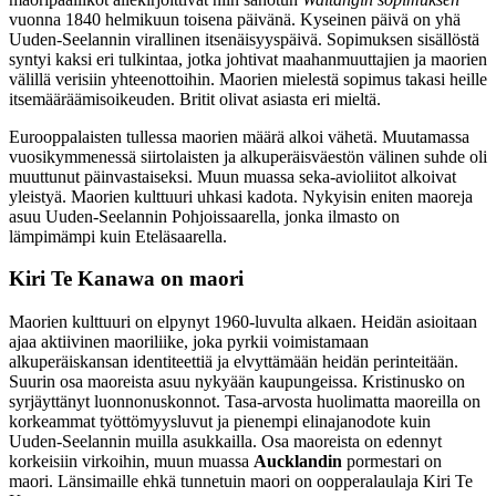
vuonna 1840 helmikuun toisena päivänä. Kyseinen päivä on yhä
Uuden-Seelannin virallinen itsenäisyyspäivä. Sopimuksen sisällöstä
syntyi kaksi eri tulkintaa, jotka johtivat maahanmuuttajien ja maorien
välillä verisiin yhteenottoihin. Maorien mielestä sopimus takasi heille
itsemääräämisoikeuden. Britit olivat asiasta eri mieltä.
Eurooppalaisten tullessa maorien määrä alkoi vähetä. Muutamassa
vuosikymmenessä siirtolaisten ja alkuperäisväestön välinen suhde oli
muuttunut päinvastaiseksi. Muun muassa seka-avioliitot alkoivat
yleistyä. Maorien kulttuuri uhkasi kadota. Nykyisin eniten maoreja
asuu Uuden-Seelannin Pohjoissaarella, jonka ilmasto on
lämpimämpi kuin Eteläsaarella.
Kiri Te Kanawa on maori
Maorien kulttuuri on elpynyt 1960-luvulta alkaen. Heidän asioitaan
ajaa aktiivinen maoriliike, joka pyrkii voimistamaan
alkuperäiskansan identiteettiä ja elvyttämään heidän perinteitään.
Suurin osa maoreista asuu nykyään kaupungeissa. Kristinusko on
syrjäyttänyt luonnonuskonnot. Tasa-arvosta huolimatta maoreilla on
korkeammat työttömyysluvut ja pienempi elinajanodote kuin
Uuden-Seelannin muilla asukkailla. Osa maoreista on edennyt
korkeisiin virkoihin, muun muassa
Aucklandin
pormestari on
maori. Länsimaille ehkä tunnetuin maori on oopperalaulaja Kiri Te