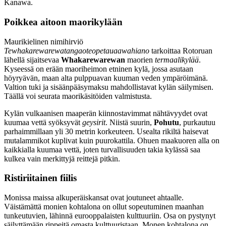
Kanawa.
Poikkea aitoon maorikylään
Maurikielinen nimihirviö
Tewhakarewarewatangaoteopetauaawahiano
tarkoittaa Rotoruan
lähellä sijaitsevaa
Whakarewarewan
maorien
termaalikylää
.
Kyseessä on erään maoriheimon etninen kylä, jossa asutaan
höyryävän, maan alta pulppuavan kuuman veden ympäröimänä.
Valtion tuki ja sisäänpääsymaksu mahdollistavat kylän säilymisen.
Täällä voi seurata maorikäsitöiden valmistusta.
Kylän vulkaanisen maaperän kiinnostavimmat nähtävyydet ovat
kuumaa vettä syöksyvät
geysirit
. Niistä suurin,
Pohutu
, purkautuu
parhaimmillaan yli 30 metrin korkeuteen. Usealta rikiltä haisevat
mutalammikot kuplivat kuin puurokattila. Ohuen maakuoren alla on
kaikkialla kuumaa vettä, joten turvallisuuden takia kylässä saa
kulkea vain merkittyjä reittejä pitkin.
Ristiriitainen fiilis
Monissa maissa alkuperäiskansat ovat joutuneet ahtaalle.
Väistämättä monien kohtalona on ollut sopeutuminen maanhan
tunkeutuvien, lähinnä eurooppalaisten kulttuuriin. Osa on pystynyt
säilyttämään rippeitä omasta kulttuuristaan. Monen kohtalona on