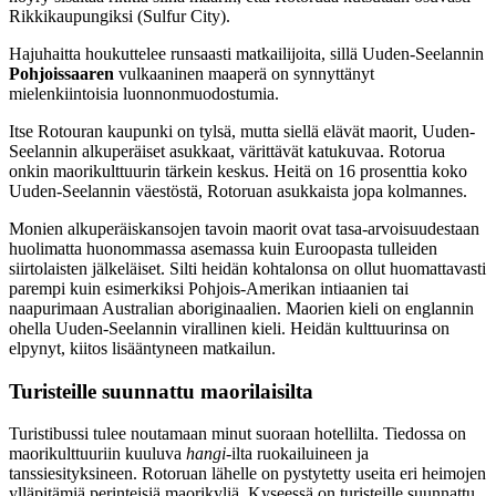
Rikkikaupungiksi (Sulfur City).
Hajuhaitta houkuttelee runsaasti matkailijoita, sillä Uuden-Seelannin
Pohjoissaaren
vulkaaninen maaperä on synnyttänyt
mielenkiintoisia luonnonmuodostumia.
Itse Rotouran kaupunki on tylsä, mutta siellä elävät maorit, Uuden-
Seelannin alkuperäiset asukkaat, värittävät katukuvaa. Rotorua
onkin maorikulttuurin tärkein keskus. Heitä on 16 prosenttia koko
Uuden-Seelannin väestöstä, Rotoruan asukkaista jopa kolmannes.
Monien alkuperäiskansojen tavoin maorit ovat tasa-arvoisuudestaan
huolimatta huonommassa asemassa kuin Euroopasta tulleiden
siirtolaisten jälkeläiset. Silti heidän kohtalonsa on ollut huomattavasti
parempi kuin esimerkiksi Pohjois-Amerikan intiaanien tai
naapurimaan Australian aboriginaalien. Maorien kieli on englannin
ohella Uuden-Seelannin virallinen kieli. Heidän kulttuurinsa on
elpynyt, kiitos lisääntyneen matkailun.
Turisteille suunnattu maorilaisilta
Turistibussi tulee noutamaan minut suoraan hotellilta. Tiedossa on
maorikulttuuriin kuuluva
hangi
-ilta ruokailuineen ja
tanssiesityksineen. Rotoruan lähelle on pystytetty useita eri heimojen
ylläpitämiä perinteisiä maorikyliä. Kyseessä on turisteille suunnattu