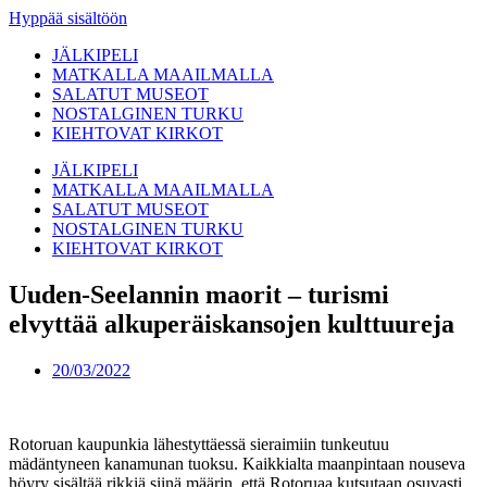
Hyppää sisältöön
JÄLKIPELI
MATKALLA MAAILMALLA
SALATUT MUSEOT
NOSTALGINEN TURKU
KIEHTOVAT KIRKOT
JÄLKIPELI
MATKALLA MAAILMALLA
SALATUT MUSEOT
NOSTALGINEN TURKU
KIEHTOVAT KIRKOT
Uuden-Seelannin maorit – turismi
elvyttää alkuperäiskansojen kulttuureja
20/03/2022
Rotoruan kaupunkia lähestyttäessä sieraimiin tunkeutuu
mädäntyneen kanamunan tuoksu. Kaikkialta maanpintaan nouseva
höyry sisältää rikkiä siinä määrin, että Rotoruaa kutsutaan osuvasti