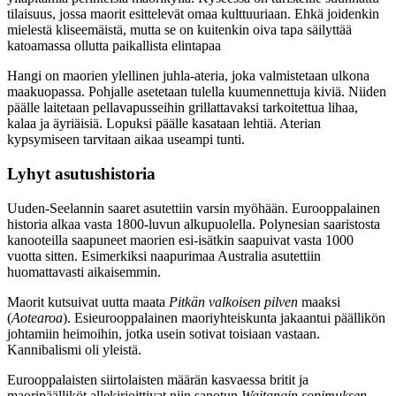
tilaisuus, jossa maorit esittelevät omaa kulttuuriaan. Ehkä joidenkin
mielestä kliseemäistä, mutta se on kuitenkin oiva tapa säilyttää
katoamassa ollutta paikallista elintapaa
Hangi on maorien ylellinen juhla-ateria, joka valmistetaan ulkona
maakuopassa. Pohjalle asetetaan tulella kuumennettuja kiviä. Niiden
päälle laitetaan pellavapusseihin grillattavaksi tarkoitettua lihaa,
kalaa ja äyriäisiä. Lopuksi päälle kasataan lehtiä. Aterian
kypsymiseen tarvitaan aikaa useampi tunti.
Lyhyt asutushistoria
Uuden-Seelannin saaret asutettiin varsin myöhään. Eurooppalainen
historia alkaa vasta 1800-luvun alkupuolella. Polynesian saaristosta
kanooteilla saapuneet maorien esi-isätkin saapuivat vasta 1000
vuotta sitten. Esimerkiksi naapurimaa Australia asutettiin
huomattavasti aikaisemmin.
Maorit kutsuivat uutta maata
Pitkän valkoisen pilven
maaksi
(
Aotearoa
). Esieurooppalainen maoriyhteiskunta jakaantui päällikön
johtamiin heimoihin, jotka usein sotivat toisiaan vastaan.
Kannibalismi oli yleistä.
Eurooppalaisten siirtolaisten määrän kasvaessa britit ja
maoripäälliköt allekirjoittivat niin sanotun
Waitangin sopimuksen