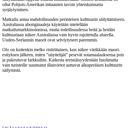
ollut Pohjois-Amerikan intiaanien tavoin yhteiskunnasta
syrjäytyminen.
Matkailu antaa mahdollisuuden perinteisen kulttuurin säilyttämiseen.
Australiassa aboriginaaleja käytetään mielellään
matkailumarkkinoinnissa, mutta todellisuudessa heitä ja heidän
kulttuuriaan näkee Australiassa vain hyvin rajoitetulla alueella.
Uuden-Seelannin maorit ovat selviytyneet paremmin.
Olo on kuitenkin melko ristiriitainen, kun näkee värikkään maori-
esityksen jälkeen, miten ”näyttelijät” pesevät sotamaalauksensa pois
ja pukeutuvat farkkuihin. Kaikesta teennäisyydestään huolimatta
vain turisteille suunnatut illanvietot auttavat alkuperäisen kulttuurin
säilymistä.