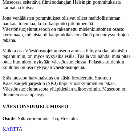
Museossa esitettävä filmi sodanajan Helsingin pommituksista
kannattaa katsoa.
Jotta venäläisten pommitukset olisivat olleet mahdollisimman
hankala toteuttaa, koko kaupunki piti pimentää.
Väestönsuojelumuseoon on rakennettu mielenkiintoinen osasto
kertomaan, millaista oli kaupunkilaisten elämä pimennysverhojen
takana.
Vaikka osa Väestönsuojelumuseon annista liittyy sodan aikaisiin
tapahtumiin, on myös nykyaika esillä. Täällä voi nähdä, mitä pitää
ottaa huomioon nykyään väestönsuojelussa. Pelastuskoirienkin
koulutus on osa nykyajan väestönsuojelua.
Eräs museon harvinaisuus on käsin brodeerattu Suomen
Kaasusuojelujärjestön (SKJ) lippu vuosikymmenien takaa.
Väestönsuojelumuseota ylläpidetään talkoovoimin. Museoon on
ilmainen sisäänpääsy.
VÄESTÖNSUOJELUMUSEO
Osoite
: Siltavuorenranta 16a, Helsinki.
KARTTA