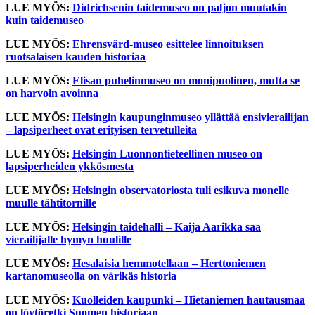
LUE MYÖS:
Didrichsenin taidemuseo on paljon muutakin
kuin taidemuseo
LUE MYÖS:
Ehrensvärd-museo esittelee linnoituksen
ruotsalaisen kauden historiaa
LUE MYÖS:
Elisan puhelinmuseo on monipuolinen, mutta se
on harvoin avoinna
LUE MYÖS:
Helsingin kaupunginmuseo yllättää ensivierailijan
– lapsiperheet ovat erityisen tervetulleita
LUE MYÖS:
Helsingin Luonnontieteellinen museo on
lapsiperheiden ykkösmesta
LUE MYÖS:
Helsingin observatoriosta tuli esikuva monelle
muulle tähtitornille
LUE MYÖS:
Helsingin taidehalli – Kaija Aarikka saa
vierailijalle hymyn huulille
LUE MYÖS:
Hesalaisia hemmotellaan – Herttoniemen
kartanomuseolla on värikäs historia
LUE MYÖS:
Kuolleiden kaupunki – Hietaniemen hautausmaa
on löytöretki Suomen historiaan