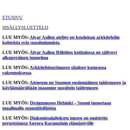
ETUSIVU
SISÄLLYSLUETTELO
LUE MYÖS:
Alvar Aallon ateljee on kuuluisan arkkitehdin
kohteista eräs suosituimmista
LUE MYÖS:
Alvar Aallon Riihitien kotitalossa on säilynyt
alkuperäinen tunnelma
LUE MYÖS:
Arkkitehtuurimuseo sijaitsee komeassa
rakennuksessa
LUE MYÖS:
Ateneum on Suomen ensimmäinen taidemuseo ja
kävijämäärältään maamme suosituin taidemuseo
LUE MYÖS:
Designmuseo Helsinki – Suomi tunnetaan
maailmalla suunnittelijoista
LUE MYÖS:
Diakonissalaitoksen museo on omistettu
perustajansa Aurora Karamzinin elämäntyölle