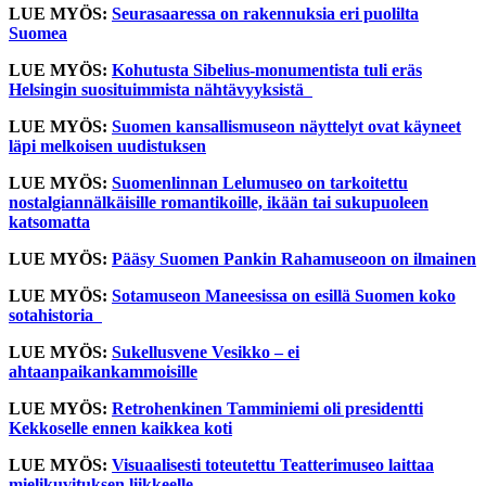
LUE MYÖS:
Seurasaaressa on rakennuksia eri puolilta
Suomea
LUE MYÖS:
Kohutusta Sibelius-monumentista tuli eräs
Helsingin suosituimmista nähtävyyksistä
LUE MYÖS:
Suomen kansallismuseon näyttelyt ovat käyneet
läpi melkoisen uudistuksen
LUE MYÖS:
Suomenlinnan Lelumuseo on tarkoitettu
nostalgiannälkäisille romantikoille, ikään tai sukupuoleen
katsomatta
LUE MYÖS:
Pääsy Suomen Pankin Rahamuseoon on ilmainen
LUE MYÖS:
Sotamuseon Maneesissa on esillä Suomen koko
sotahistoria
LUE MYÖS:
Sukellusvene Vesikko – ei
ahtaanpaikankammoisille
LUE MYÖS:
Retrohenkinen Tamminiemi oli presidentti
Kekkoselle ennen kaikkea koti
LUE MYÖS:
Visuaalisesti toteutettu Teatterimuseo laittaa
mielikuvituksen liikkeelle