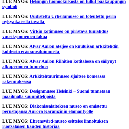
LUE MYÖS:
Helsingin tuomiokirkosta on tullut pääkaupungin
symboli
LUE MYÖS:
Uudistettu Urheilumuseo on toteutettu perin
nykyaikaisella tavalla
LUE MYÖS:
Virkin kotimuseo on piristävä tuulahdus
vuosikymmenien takaa
LUE MYÖS:
Alvar Aallon ateljee on kuuluisan arkkitehdin
kohteista eräs suosituimmista
LUE MYÖS:
Alvar Aallon Riihitien kotitalossa on säilynyt
alkuperäinen tunnelma
LUE MYÖS:
Arkkitehtuurimuseo sijaitsee komeassa
rakennuksessa
LUE MYÖS:
Designmuseo Helsinki – Suomi tunnetaan
maailmalla suunnittelijoista
LUE MYÖS:
Diakonissalaitoksen museo on omistettu
perustajansa Aurora Karamzinin elämäntyölle
LUE MYÖS:
Ehrensvärd-museo esittelee linnoituksen
ruotsalaisen kauden historiaa