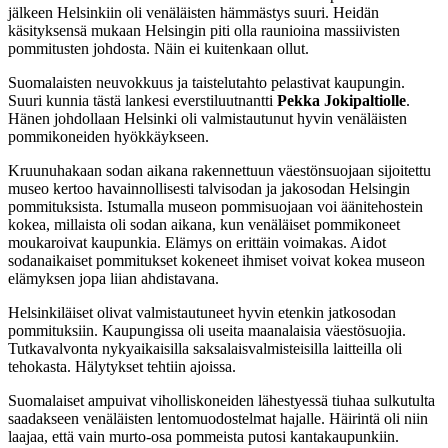
jälkeen Helsinkiin oli venäläisten hämmästys suuri. Heidän
käsityksensä mukaan Helsingin piti olla raunioina massiivisten
pommitusten johdosta. Näin ei kuitenkaan ollut.
Suomalaisten neuvokkuus ja taistelutahto pelastivat kaupungin.
Suuri kunnia tästä lankesi everstiluutnantti
Pekka Jokipaltiolle
.
Hänen johdollaan Helsinki oli valmistautunut hyvin venäläisten
pommikoneiden hyökkäykseen.
Kruunuhakaan sodan aikana rakennettuun väestönsuojaan sijoitettu
museo kertoo havainnollisesti talvisodan ja jakosodan Helsingin
pommituksista. Istumalla museon pommisuojaan voi äänitehostein
kokea, millaista oli sodan aikana, kun venäläiset pommikoneet
moukaroivat kaupunkia. Elämys on erittäin voimakas. Aidot
sodanaikaiset pommitukset kokeneet ihmiset voivat kokea museon
elämyksen jopa liian ahdistavana.
Helsinkiläiset olivat valmistautuneet hyvin etenkin jatkosodan
pommituksiin. Kaupungissa oli useita maanalaisia väestösuojia.
Tutkavalvonta nykyaikaisilla saksalaisvalmisteisilla laitteilla oli
tehokasta. Hälytykset tehtiin ajoissa.
Suomalaiset ampuivat viholliskoneiden lähestyessä tiuhaa sulkutulta
saadakseen venäläisten lentomuodostelmat hajalle. Häirintä oli niin
laajaa, että vain murto-osa pommeista putosi kantakaupunkiin.