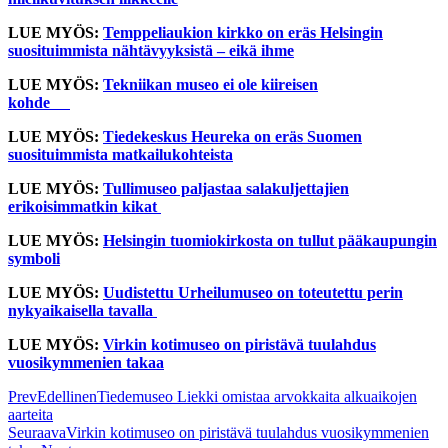
LUE MYÖS:
Temppeliaukion kirkko on eräs Helsingin
suosituimmista nähtävyyksistä – eikä ihme
LUE MYÖS:
Tekniikan museo ei ole kiireisen
kohde
LUE MYÖS:
Tiedekeskus Heureka on eräs Suomen
suosituimmista matkailukohteista
LUE MYÖS:
Tullimuseo paljastaa salakuljettajien
erikoisimmatkin kikat
LUE MYÖS:
Helsingin tuomiokirkosta on tullut pääkaupungin
symboli
LUE MYÖS:
Uudistettu Urheilumuseo on toteutettu perin
nykyaikaisella tavalla
LUE MYÖS:
Virkin kotimuseo on piristävä tuulahdus
vuosikymmenien takaa
Prev
Edellinen
Tiedemuseo Liekki omistaa arvokkaita alkuaikojen
aarteita
Seuraava
Virkin kotimuseo on piristävä tuulahdus vuosikymmenien