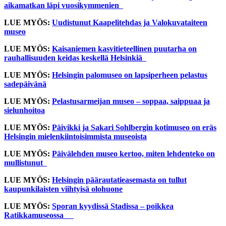
aikamatkan läpi vuosikymmenien
LUE MYÖS:
Uudistunut Kaapelitehdas ja Valokuvataiteen
museo
LUE MYÖS:
Kaisaniemen kasvitieteellinen puutarha on
rauhallisuuden keidas keskellä Helsinkiä
LUE MYÖS:
Helsingin palomuseo on lapsiperheen pelastus
sadepäivänä
LUE MYÖS:
Pelastusarmeijan museo – soppaa, saippuaa ja
sielunhoitoa
LUE MYÖS:
Päivikki ja Sakari Sohlbergin kotimuseo on eräs
Helsingin mielenkiintoisimmista museoista
LUE MYÖS:
Päivälehden museo kertoo, miten lehdenteko on
mullistunut
LUE MYÖS:
Helsingin päärautatieasemasta on tullut
kaupunkilaisten viihtyisä olohuone
LUE MYÖS:
Sporan kyydissä Stadissa – poikkea
Ratikkamuseossa