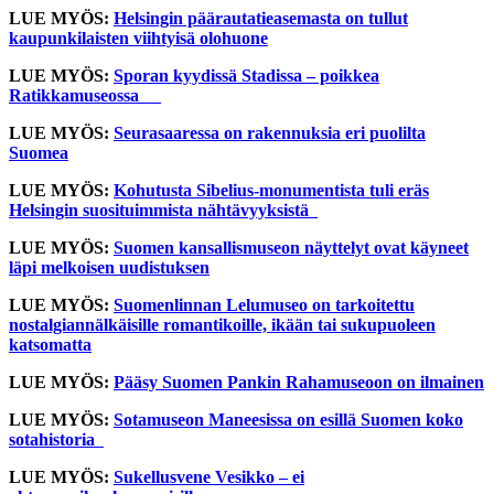
LUE MYÖS:
Helsingin päärautatieasemasta on tullut
kaupunkilaisten viihtyisä olohuone
LUE MYÖS:
Sporan kyydissä Stadissa – poikkea
Ratikkamuseossa
LUE MYÖS:
Seurasaaressa on rakennuksia eri puolilta
Suomea
LUE MYÖS:
Kohutusta Sibelius-monumentista tuli eräs
Helsingin suosituimmista nähtävyyksistä
LUE MYÖS:
Suomen kansallismuseon näyttelyt ovat käyneet
läpi melkoisen uudistuksen
LUE MYÖS:
Suomenlinnan Lelumuseo on tarkoitettu
nostalgiannälkäisille romantikoille, ikään tai sukupuoleen
katsomatta
LUE MYÖS:
Pääsy Suomen Pankin Rahamuseoon on ilmainen
LUE MYÖS:
Sotamuseon Maneesissa on esillä Suomen koko
sotahistoria
LUE MYÖS:
Sukellusvene Vesikko – ei