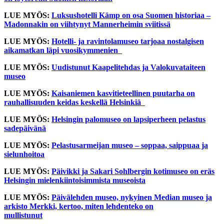
LUE MYÖS:
Luksushotelli Kämp on osa Suomen historiaa –
Madonnakin on viihtynyt Mannerheimin sviitissä
LUE MYÖS:
Hotelli- ja ravintolamuseo tarjoaa nostalgisen
aikamatkan läpi vuosikymmenien
LUE MYÖS:
Uudistunut Kaapelitehdas ja Valokuvataiteen
museo
LUE MYÖS:
Kaisaniemen kasvitieteellinen puutarha on
rauhallisuuden keidas keskellä Helsinkiä
LUE MYÖS:
Helsingin palomuseo on lapsiperheen pelastus
sadepäivänä
LUE MYÖS:
Pelastusarmeijan museo – soppaa, saippuaa ja
sielunhoitoa
LUE MYÖS:
Päivikki ja Sakari Sohlbergin kotimuseo on eräs
Helsingin mielenkiintoisimmista museoista
LUE MYÖS:
Päivälehden museo, nykyinen Median museo ja
arkisto Merkki, kertoo, miten lehdenteko on
mullistunut