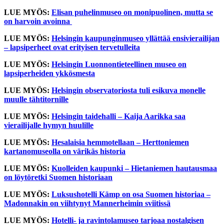
LUE MYÖS:
Elisan puhelinmuseo on monipuolinen, mutta se
on harvoin avoinna
LUE MYÖS:
Helsingin kaupunginmuseo yllättää ensivierailijan
– lapsiperheet ovat erityisen tervetulleita
LUE MYÖS:
Helsingin Luonnontieteellinen museo on
lapsiperheiden ykkösmesta
LUE MYÖS:
Helsingin observatoriosta tuli esikuva monelle
muulle tähtitornille
LUE MYÖS:
Helsingin taidehalli – Kaija Aarikka saa
vierailijalle hymyn huulille
LUE MYÖS:
Hesalaisia hemmotellaan – Herttoniemen
kartanomuseolla on värikäs historia
LUE MYÖS:
Kuolleiden kaupunki – Hietaniemen hautausmaa
on löytöretki Suomen historiaan
LUE MYÖS:
Luksushotelli Kämp on osa Suomen historiaa –
Madonnakin on viihtynyt Mannerheimin sviitissä
LUE MYÖS:
Hotelli- ja ravintolamuseo tarjoaa nostalgisen