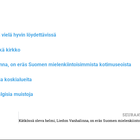
vielä hyvin löydettävissä
kä kirkko
inna, on eräs Suomen mielenkiintoisimmista kotimuseoista
a koskialueita
lgisia muistoja
SEURAA