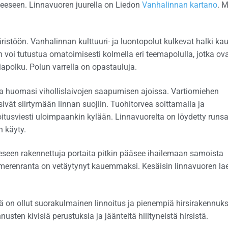
teeseen. Linnavuoren juurella on Liedon
Vanhalinnan kartano
. 
ristöön. Vanhalinnan kulttuuri- ja luontopolut kulkevat halki kau
 voi tutustua omatoimisesti kolmella eri teemapolulla, jotka ov
apolku. Polun varrella on opastauluja.
lta huomasi vihollislaivojen saapumisen ajoissa. Vartiomiehen
sivät siirtymään linnan suojiin. Tuohitorvea soittamalla ja
roitusviesti uloimpaankin kylään. Linnavuorelta on löydetty runsa
n käyty.
eseen rakennettuja portaita pitkin pääsee ihailemaan samoista
 merenranta on vetäytynyt kauemmaksi. Kesäisin linnavuoren lae
ä on ollut suorakulmainen linnoitus ja pienempiä hirsirakennuks
usten kivisiä perustuksia ja jäänteitä hiiltyneistä hirsistä.