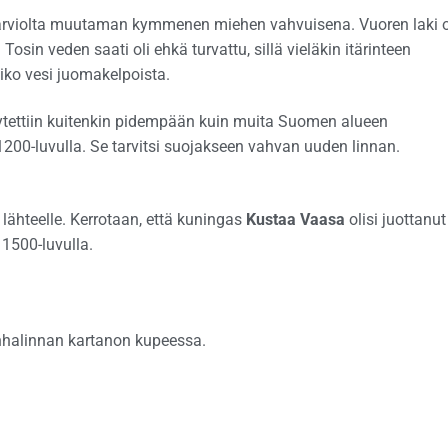
, arviolta muutaman kymmenen miehen vahvuisena. Vuoren laki o
osin veden saati oli ehkä turvattu, sillä vieläkin itärinteen
liko vesi juomakelpoista.
äytettiin kuitenkin pidempään kuin muita Suomen alueen
1200-luvulla. Se tarvitsi suojakseen vahvan uuden linnan.
 lähteelle. Kerrotaan, että kuningas
Kustaa Vaasa
olisi juottanut
1500-luvulla.
anhalinnan kartanon kupeessa.