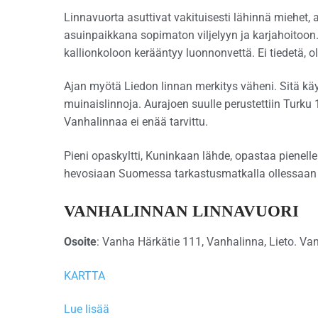
Linnavuorta asuttivat vakituisesti lähinnä miehet
asuinpaikkana sopimaton viljelyyn ja karjahoitoon. T
kallionkoloon kerääntyy luonnonvettä. Ei tiedetä, o
Ajan myötä Liedon linnan merkitys väheni. Sitä k
muinaislinnoja. Aurajoen suulle perustettiin Turku 
Vanhalinnaa ei enää tarvittu.
Pieni opaskyltti, Kuninkaan lähde, opastaa pienelle
hevosiaan Suomessa tarkastusmatkalla ollessaan 
VANHALINNAN LINNAVUORI
Osoite
: Vanha Härkätie 111, Vanhalinna, Lieto. V
KARTTA
Lue lisää