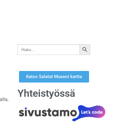
Search
SEARCH
for:
BUTTON
Katso Salatut Museot kartta
Yhteistyössä
lla,