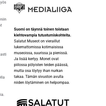
Myös
niin
at
Suomi on täynnä toinen toistaan
kiehtovampia tutustumiskohteita.
Salatut Museot on vieraillut
lukemattomissa kotimaisissa
museoissa, suurissa ja pienissä.
asti
Ja lisää kertyy. Monet ovat
piilossa pölyisten teiden päässä,
mutta osa löytyy ihan nurkan
takaa. Tämän sivuston avulla
lla
niiden löytäminen on helpompaa.
ia.