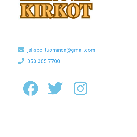
jalkipelituominen@gmail.com
050 385 7700