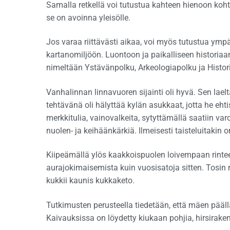
Samalla retkellä voi tutustua kahteen hienoon koh
se on avoinna yleisölle.
Jos varaa riittävästi aikaa, voi myös tutustua ympä
kartanomiljöön. Luontoon ja paikalliseen historiaan
nimeltään Ystävänpolku, Arkeologiapolku ja Histori
Vanhalinnan linnavuoren sijainti oli hyvä. Sen lae
tehtävänä oli hälyttää kylän asukkaat, jotta he ehti
merkkitulia, vainovalkeita, sytyttämällä saatiin va
nuolen- ja keihäänkärkiä. Ilmeisesti taisteluitakin o
Kiipeämällä ylös kaakkoispuolen loivempaan rinte
aurajokimaisemista kuin vuosisatoja sitten. Tosin
kukkii kaunis kukkaketo.
Tutkimusten perusteella tiedetään, että mäen pääll
Kaivauksissa on löydetty kiukaan pohjia, hirsirakenn