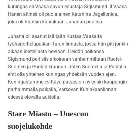
kuningas oli Vaasa-suvun edustaja Sigismund III Vaasa.
Hänen äitinsä oli puolalainen Katariina Jagellonica,
joka oli Ruotsin kuninkaan Juhanan puoliso.
Juhana oli saanut isältään Kustaa Vaasalta
työharjoittelupaikan Turun linnasta, jossa hän piti jonkin
aikaan loisteliasta hoviaan. Heidän poikansa
Sigismund peri siis aikoinaan vanhemmiltaan Ruotsi-
Suomen ja Puolan kruunun. Joten Suomella ja Puolalla
ehti olla yhteinen kuningas yhdeksän vuoden ajan.
Kuningastamme esittävä patsas on nykyisin kaupungin
parhaimmalla paikalla, Varsovan Kuninkaanlinnan
edessä olevalla aukiolla.
Stare Miasto – Unescon
suojelukohde