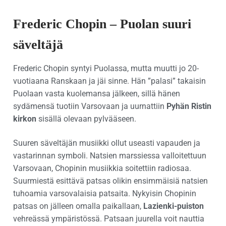
Frederic Chopin – Puolan suuri
säveltäjä
Frederic Chopin syntyi Puolassa, mutta muutti jo 20-
vuotiaana Ranskaan ja jäi sinne. Hän ”palasi” takaisin
Puolaan vasta kuolemansa jälkeen, sillä hänen
sydämensä tuotiin Varsovaan ja uurnattiin
Pyhän Ristin
kirkon
sisällä olevaan pylvääseen.
Suuren säveltäjän musiikki ollut useasti vapauden ja
vastarinnan symboli. Natsien marssiessa valloitettuun
Varsovaan, Chopinin musiikkia soitettiin radiosaa.
Suurmiestä esittävä patsas olikin ensimmäisiä natsien
tuhoamia varsovalaisia patsaita. Nykyisin Chopinin
patsas on jälleen omalla paikallaan,
Lazienki-puiston
vehreässä ympäristössä. Patsaan juurella voit nauttia