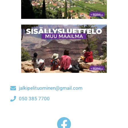
jalkipelituominen@gmail.com
050 385 7700