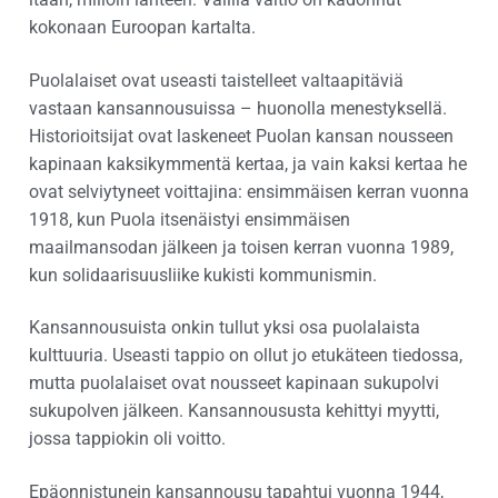
kokonaan Euroopan kartalta.
Puolalaiset ovat useasti taistelleet valtaapitäviä
vastaan kansannousuissa – huonolla menestyksellä.
Historioitsijat ovat laskeneet Puolan kansan nousseen
kapinaan kaksikymmentä kertaa, ja vain kaksi kertaa he
ovat selviytyneet voittajina: ensimmäisen kerran vuonna
1918, kun Puola itsenäistyi ensimmäisen
maailmansodan jälkeen ja toisen kerran vuonna 1989,
kun solidaarisuusliike kukisti kommunismin.
Kansannousuista onkin tullut yksi osa puolalaista
kulttuuria. Useasti tappio on ollut jo etukäteen tiedossa,
mutta puolalaiset ovat nousseet kapinaan sukupolvi
sukupolven jälkeen. Kansannoususta kehittyi myytti,
jossa tappiokin oli voitto.
Epäonnistunein kansannousu tapahtui vuonna 1944,