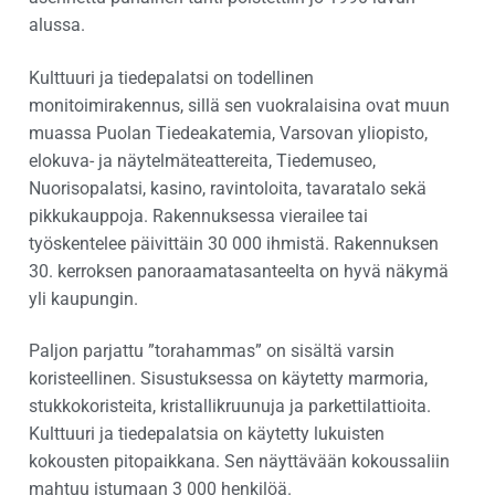
alussa.
Kulttuuri ja tiedepalatsi on todellinen
monitoimirakennus, sillä sen vuokralaisina ovat muun
muassa Puolan Tiedeakatemia, Varsovan yliopisto,
elokuva- ja näytelmäteattereita, Tiedemuseo,
Nuorisopalatsi, kasino, ravintoloita, tavaratalo sekä
pikkukauppoja. Rakennuksessa vierailee tai
työskentelee päivittäin 30 000 ihmistä. Rakennuksen
30. kerroksen panoraamatasanteelta on hyvä näkymä
yli kaupungin.
Paljon parjattu ”torahammas” on sisältä varsin
koristeellinen. Sisustuksessa on käytetty marmoria,
stukkokoristeita, kristallikruunuja ja parkettilattioita.
Kulttuuri ja tiedepalatsia on käytetty lukuisten
kokousten pitopaikkana. Sen näyttävään kokoussaliin
mahtuu istumaan 3 000 henkilöä.