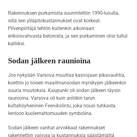
Rakennuksen purkamista suunniteltiin 1990-luvulla,
sillä sen ylläpitokustannukset ovat korkeat.
Pilvenpiirtäjä tehtiin kuitenkin aikoinaan
erikoisvahvasta betonista, ja sen purkaminen olisi tullut
kalliiksi.
Sodan jälkeen raunioina
Jos nykyään Varsova muuttaa kasvojaan pikavauhtia,
koettiin jo toisen maailmansodan myrskyjen jälkeenkin
suuria muutoksia. Kaupunki oli sodan jälkeen täysin
raunioina. Varsova oli kuin antiikin tarun
kultahöyheninen
Feenikslintu
, joka nousi tuhkasta
lentoon kuolemattomuuden symbolina.
Sodan jälkeen vanhat arvokkaat rakennukset
rakennettiin vaivoja ja kustannuksia säästämättä