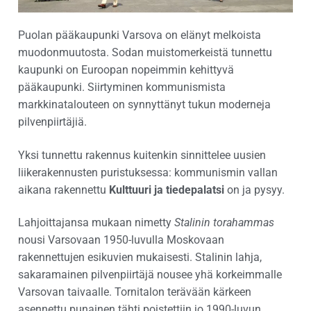
Puolan pääkaupunki Varsova on elänyt melkoista
muodonmuutosta. Sodan muistomerkeistä tunnettu
kaupunki on Euroopan nopeimmin kehittyvä
pääkaupunki. Siirtyminen kommunismista
markkinatalouteen on synnyttänyt tukun moderneja
pilvenpiirtäjiä.
Yksi tunnettu rakennus kuitenkin sinnittelee uusien
liikerakennusten puristuksessa: kommunismin vallan
aikana rakennettu
Kulttuuri ja tiedepalatsi
on ja pysyy.
Lahjoittajansa mukaan nimetty
Stalinin torahammas
nousi Varsovaan 1950-luvulla Moskovaan
rakennettujen esikuvien mukaisesti. Stalinin lahja,
sakaramainen pilvenpiirtäjä nousee yhä korkeimmalle
Varsovan taivaalle. Tornitalon terävään kärkeen
asennettu punainen tähti poistettiin jo 1990-luvun