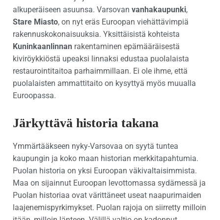
alkuperäiseen asuunsa. Varsovan
vanhakaupunki
,
Stare Miasto
, on nyt eräs Euroopan viehättävimpiä
rakennuskokonaisuuksia. Yksittäisistä kohteista
Kuninkaanlinnan
rakentaminen epämääräisestä
kiviröykkiöstä upeaksi linnaksi edustaa puolalaista
restaurointitaitoa parhaimmillaan. Ei ole ihme, että
puolalaisten ammattitaito on kysyttyä myös muualla
Euroopassa.
Järkyttävä historia takana
Ymmärtääkseen nyky-Varsovaa on syytä tuntea
kaupungin ja koko maan historian merkkitapahtumia.
Puolan historia on yksi Euroopan väkivaltaisimmista.
Maa on sijainnut Euroopan levottomassa sydämessä ja
Puolan historiaa ovat värittäneet useat naapurimaiden
laajenemispyrkimykset. Puolan rajoja on siirretty milloin
itään, milloin länteen. Välillä valtio on kadonnut