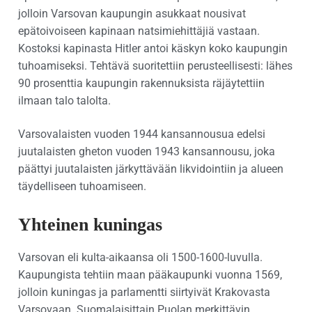
jolloin Varsovan kaupungin asukkaat nousivat
epätoivoiseen kapinaan natsimiehittäjiä vastaan.
Kostoksi kapinasta Hitler antoi käskyn koko kaupungin
tuhoamiseksi. Tehtävä suoritettiin perusteellisesti: lähes
90 prosenttia kaupungin rakennuksista räjäytettiin
ilmaan talo talolta.
Varsovalaisten vuoden 1944 kansannousua edelsi
juutalaisten gheton vuoden 1943 kansannousu, joka
päättyi juutalaisten järkyttävään likvidointiin ja alueen
täydelliseen tuhoamiseen.
Yhteinen kuningas
Varsovan eli kulta-aikaansa oli 1500-1600-luvulla.
Kaupungista tehtiin maan pääkaupunki vuonna 1569,
jolloin kuningas ja parlamentti siirtyivät Krakovasta
Varsovaan. Suomalaisittain Puolan merkittävin