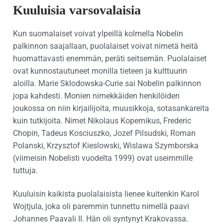
Kuuluisia varsovalaisia
Kun suomalaiset voivat ylpeillä kolmella Nobelin
palkinnon saajallaan, puolalaiset voivat nimetä heitä
huomattavasti enemmän, peräti seitsemän. Puolalaiset
ovat kunnostautuneet monilla tieteen ja kulttuurin
aloilla. Marie Sklodowska-Curie sai Nobelin palkinnon
jopa kahdesti. Monien nimekkäiden henkilöiden
joukossa on niin kirjailijoita, muusikkoja, sotasankareita
kuin tutkijoita. Nimet Nikolaus Kopernikus, Frederic
Chopin, Tadeus Kosciuszko, Jozef Pilsudski, Roman
Polanski, Krzysztof Kieslowski, Wislawa Szymborska
(viimeisin Nobelisti vuodelta 1999) ovat useimmille
tuttuja.
Kuuluisin kaikista puolalaisista lienee kuitenkin Karol
Wojtjula, joka oli paremmin tunnettu nimellä paavi
Johannes Paavali II. Hän oli syntynyt Krakovassa.