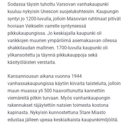
Sodassa täysin tuhottu Varsovan vanhakaupunki
kuuluu nykyisin Unescon suojelukohteisiin. Kaupungin
syntyi jo 1200-luvulla, jolloin Masovian ruhtinaat pitivät
hoviaan Veikselin varrelle syntyneessä
pikkukaupungissa. Jo keskiajalla kaupunki oli
vankkojen muurien ympäröimä asemakaavan ollessa
shakkilaudan mallinen. 1700-luvulla kaupunki oli
ylikansoitettu ja täynnä pikkukauppoja sekä
käsityöläisten verstaita.
Kansannousun aikana vuonna 1944
vanhassakaupungissa käytiin kiivaita taisteluita, jolloin
muun muassa yli 500 haavoittunutta kannettiin
viemäreitä pitkin turvaan. Myös vanhankaupungin
rakennukset räjäytettiin natsien toimesta kostona
kapinasta. Nykyisin kunnostettuna Stare Miasto
edustaa jälleen upeaa keskiaikaista kaupunkimiljöötä.