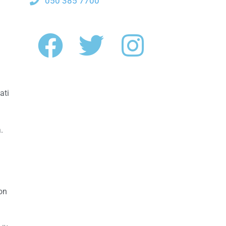
050 385 7700
ati
.
on