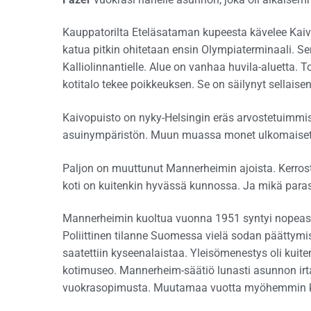
Kauppatorilta Eteläsataman kupeesta kävelee Kaiv
katua pitkin ohitetaan ensin Olympiaterminaali. S
Kalliolinnantielle. Alue on vanhaa huvila-aluetta. 
kotitalo tekee poikkeuksen. Se on säilynyt sellaise
Kaivopuisto on nyky-Helsingin eräs arvostetuimmist
asuinympäristön. Muun muassa monet ulkomaiset su
Paljon on muuttunut Mannerheimin ajoista. Kerro
koti on kuitenkin hyvässä kunnossa. Ja mikä paras
Mannerheimin kuoltua vuonna 1951 syntyi nopeasti 
Poliittinen tilanne Suomessa vielä sodan päättymise
saatettiin kyseenalaistaa. Yleisömenestys oli kui
kotimuseo. Mannerheim-säätiö lunasti asunnon irt
vuokrasopimusta. Muutamaa vuotta myöhemmin kok