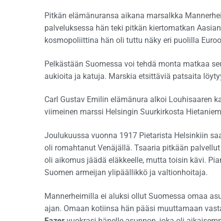
Pitkän elämänuransa aikana marsalkka Mannerheim 
palveluksessa hän teki pitkän kiertomatkan Aasian ha
kosmopoliittina hän oli tuttu näky eri puolilla Euro
Pelkästään Suomessa voi tehdä monta matkaa se
aukioita ja katuja. Marskia etsittäviä patsaita löyt
Carl Gustav Emilin elämänura alkoi Louhisaaren kar
viimeinen marssi Helsingin Suurkirkosta Hietanie
Joulukuussa vuonna 1917 Pietarista Helsinkiin saa
oli romahtanut Venäjällä. Tsaaria pitkään palvellut
oli aikomus jäädä eläkkeelle, mutta toisin kävi. P
Suomen armeijan ylipäällikkö ja valtionhoitaja.
Mannerheimilla ei aluksi ollut Suomessa omaa asu
ajan. Omaan kotiinsa hän pääsi muuttamaan vasta v
Fazer
vuokrasi hänelle asunnon, joka oli aikaisemm