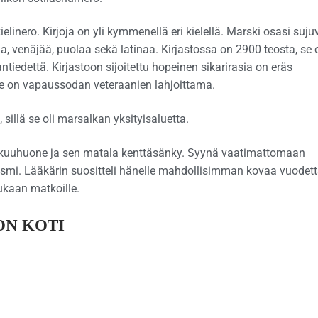
linero. Kirjoja on yli kymmenellä eri kielellä. Marski osasi suju
a, venäjää, puolaa sekä latinaa. Kirjastossa on 2900 teosta, se 
iedettä. Kirjastoon sijoitettu hopeinen sikarirasia on eräs
e on vapaussodan veteraanien lahjoittama.
illä se oli marsalkan yksityisaluetta.
akuuhuone ja sen matala kenttäsänky. Syynä vaatimattomaan
smi. Lääkärin suositteli hänelle mahdollisimman kovaa vuodett
ukaan matkoille.
ON KOTI