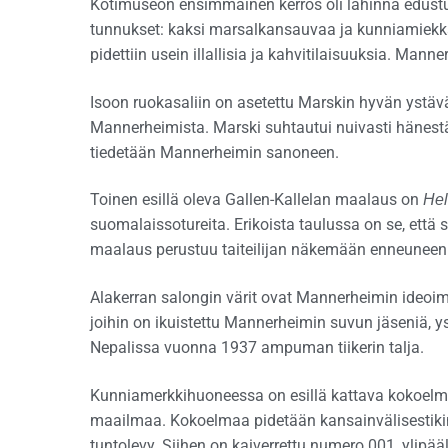
Kotimuseon ensimmäinen kerros oli lähinnä edustus
tunnukset: kaksi marsalkansauvaa ja kunniamiekka
pidettiin usein illallisia ja kahvitilaisuuksia. Mann
Isoon ruokasaliin on asetettu Marskin hyvän ystä
Mannerheimista. Marski suhtautui nuivasti hänestä 
tiedetään Mannerheimin sanoneen.
Toinen esillä oleva Gallen-Kallelan maalaus on
Hel
suomalaissotureita. Erikoista taulussa on se, että 
maalaus perustuu taiteilijan näkemään enneuneen
Alakerran salongin värit ovat Mannerheimin ideoim
joihin on ikuistettu Mannerheimin suvun jäseniä, y
Nepalissa vuonna 1937 ampuman tiikerin talja.
Kunniamerkkihuoneessa on esillä kattava kokoelma 
maailmaa. Kokoelmaa pidetään kansainvälisestikin
tuntolevy. Siihen on kaiverrettu numero 001, ylipää