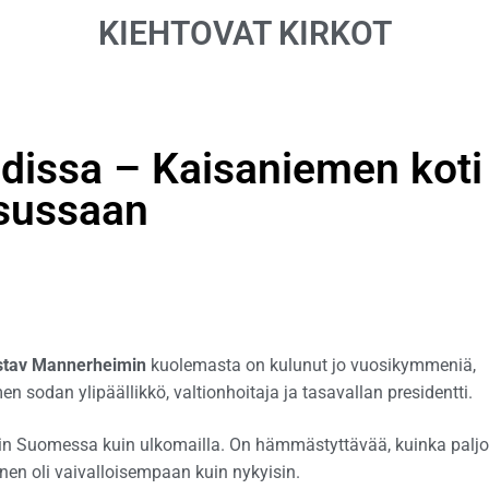
KIEHTOVAT KIRKOT
dissa – Kaisaniemen koti
asussaan
stav Mannerheimin
kuolemasta on kulunut jo vuosikymmeniä,
n sodan ylipäällikkö, valtionhoitaja ja tasavallan presidentti.
in Suomessa kuin ulkomailla. On hämmästyttävää, kuinka palj
n oli vaivalloisempaan kuin nykyisin.