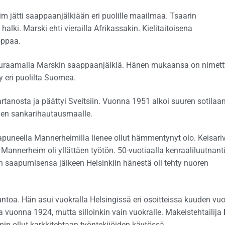
jätti saappaanjälkiään eri puolille maailmaa. Tsaarin
lki. Marski ehti vierailla Afrikassakin. Kielitaitoisena
oppaa.
uraamalla Marskin saappaanjälkiä. Hänen mukaansa on nimett
yy eri puolilta Suomea.
tanosta ja päättyi Sveitsiin. Vuonna 1951 alkoi suuren sotilaa
men sankarihautausmaalle.
puneella Mannerheimilla lienee ollut hämmentynyt olo. Keisariv
 Mannerheim oli yllättäen työtön. 50-vuotiaalla kenraaliluutnanti
ian saapumisensa jälkeen Helsinkiin hänestä oli tehty nuoren
ntoa. Hän asui vuokralla Helsingissä eri osoitteissa kuuden vu
uonna 1924, mutta silloinkin vain vuokralle. Makeistehtailija
in ollut karkkitehtaan työntekijöiden käytössä.