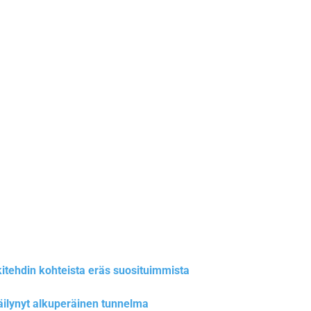
kitehdin kohteista eräs suosituimmista
 säilynyt alkuperäinen tunnelma