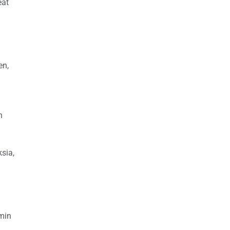
eät
en,
n
sia,
min