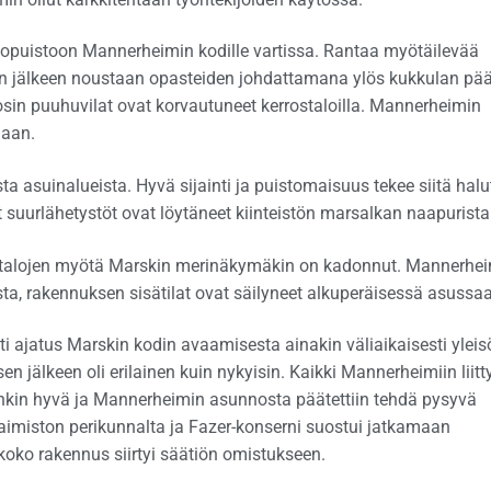
opuistoon Mannerheimin kodille vartissa. Rantaa myötäilevää
en jälkeen noustaan opasteiden johdattamana ylös kukkulan pää
Tosin puuhuvilat ovat korvautuneet kerrostaloilla. Mannerheimin
naan.
a asuinalueista. Hyvä sijainti ja puistomaisuus tekee siitä hal
urlähetystöt ovat löytäneet kiinteistön marsalkan naapurista
stalojen myötä Marskin merinäkymäkin on kadonnut. Mannerhe
ta, rakennuksen sisätilat ovat säilyneet alkuperäisessä asussa
ajatus Marskin kodin avaamisesta ainakin väliaikaisesti yleisö
n jälkeen oli erilainen kuin nykyisin. Kaikki Mannerheimiin liitt
tenkin hyvä ja Mannerheimin asunnosta päätettiin tehdä pysyvä
aimiston perikunnalta ja Fazer-konserni suostui jatkamaan
o rakennus siirtyi säätiön omistukseen.