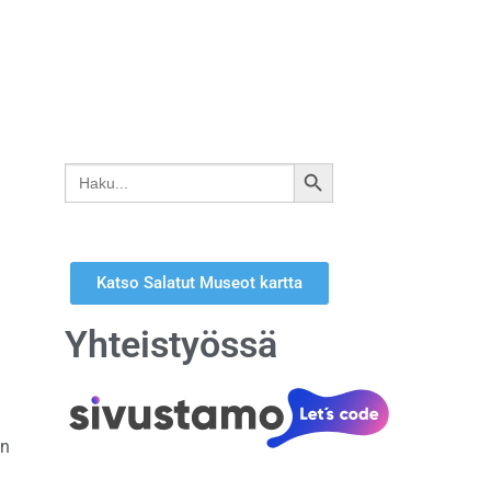
Search
SEARCH
for:
BUTTON
Katso Salatut Museot kartta
Yhteistyössä
on