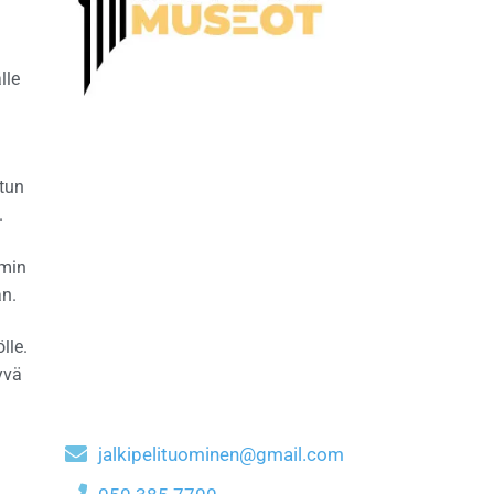
lle
utun
.
imin
an.
lle.
yvä
jalkipelituominen@gmail.com