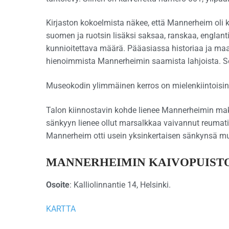
Kirjaston kokoelmista näkee, että Mannerheim oli kie
suomen ja ruotsin lisäksi saksaa, ranskaa, englanti
kunnioitettava määrä. Pääasiassa historiaa ja maant
hienoimmista Mannerheimin saamista lahjoista. S
Museokodin ylimmäinen kerros on mielenkiintoisin, s
Talon kiinnostavin kohde lienee Mannerheimin m
sänkyyn lienee ollut marsalkkaa vaivannut reumati
Mannerheim otti usein yksinkertaisen sänkynsä m
MANNERHEIMIN KAIVOPUIST
Osoite
: Kalliolinnantie 14, Helsinki.
KARTTA