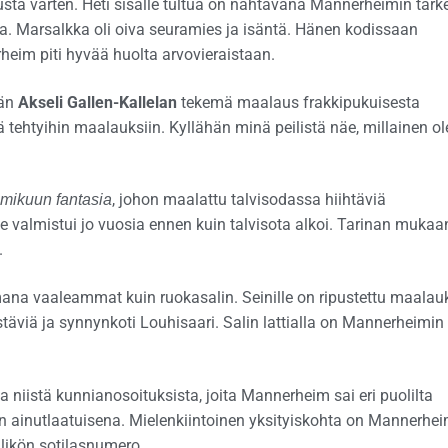
ta varten. Heti sisälle tultua on nähtävänä Mannerheimin tärk
. Marsalkka oli oiva seuramies ja isäntä. Hänen kodissaan
erheim piti hyvää huolta arvovieraistaan.
vän
Akseli Gallen-Kallelan
tekemä maalaus frakkipukuisesta
tehtyihin maalauksiin. Kyllähän minä peilistä näe, millainen ol
, johon maalattu talvisodassa hiihtäviä
mikuun fantasia
se valmistui jo vuosia ennen kuin talvisota alkoi. Tarinan mukaa
.
ana vaaleammat kuin ruokasalin. Seinille on ripustettu maalauk
stäviä ja synnynkoti Louhisaari. Salin lattialla on Mannerheimin
niistä kunnianosoituksista, joita Mannerheim sai eri puolilta
 ainutlaatuisena. Mielenkiintoinen yksityiskohta on Mannerhei
llikön sotilasnumero.