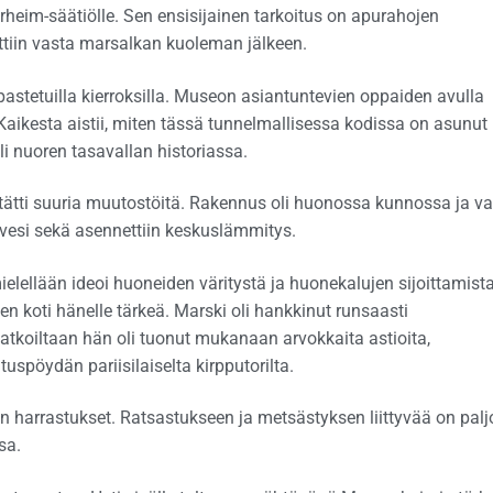
eim-säätiölle. Sen ensisijainen tarkoitus on apurahojen
iin vasta marsalkan kuoleman jälkeen.
pastetuilla kierroksilla. Museon asiantuntevien oppaiden avulla
aikesta aistii, miten tässä tunnelmallisessa kodissa on asunut
oli nuoren tasavallan historiassa.
tti suuria muutostöitä. Rakennus oli huonossa kunnossa ja va
 vesi sekä asennettiin keskuslämmitys.
ielellään ideoi huoneiden väritystä ja huonekalujen sijoittamista
 koti hänelle tärkeä. Marski oli hankkinut runsaasti
matkoiltaan hän oli tuonut mukanaan arvokkaita astioita,
tuspöydän pariisilaiselta kirpputorilta.
n harrastukset. Ratsastukseen ja metsästyksen liittyvää on palj
sa.