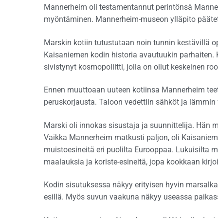
Mannerheim oli testamentannut perintönsä Mannerh
myöntäminen. Mannerheim-museon ylläpito päätett
Marskin kotiin tutustutaan noin tunnin kestävillä o
Kaisaniemen kodin historia avautuukin parhaiten. K
sivistynyt kosmopoliitti, jolla on ollut keskeinen ro
Ennen muuttoaan uuteen kotiinsa Mannerheim teetä
peruskorjausta. Taloon vedettiin sähköt ja lämmin
Marski oli innokas sisustaja ja suunnittelija. Hän m
Vaikka Mannerheim matkusti paljon, oli Kaisaniemen
muistoesineitä eri puolilta Eurooppaa. Lukuisilta 
maalauksia ja koriste-esineitä, jopa kookkaan kirjoi
Kodin sisutuksessa näkyy erityisen hyvin marsalka
esillä. Myös suvun vaakuna näkyy useassa paikas