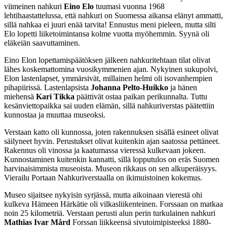
viimeinen nahkuri
Eino Elo
tuumasi vuonna 1968
lehtihaastattelussa, että nahkuri on Suomessa aikansa elänyt ammatti,
sillä nahkaa ei juuri enää tarvita! Ennustus meni pieleen, mutta silti
Elo lopetti liiketoimintansa kolme vuotta myöhemmin. Syynä oli
eläkeiän saavuttaminen.
Eino Elon lopettamispäätöksen jälkeen nahkuritehtaan tilat olivat
lähes koskemattomina vuosikymmenien ajan. Nykyinen sukupolvi,
Elon lastenlapset, ymmärsivät, millainen helmi oli isovanhempien
pihapiirissä. Lastenlapsista
Johanna Pelto-Huikko
ja hänen
miehensä
Kari Tikka
päättivät ostaa paikan perikunnalta. Tuttu
kesänviettopaikka sai uuden elämän, sillä nahkuriverstas päätettiin
kunnostaa ja muuttaa museoksi.
Verstaan katto oli kunnossa, joten rakennuksen sisällä esineet olivat
säilyneet hyvin. Perustukset olivat kuitenkin ajan saatossa pettäneet.
Rakennus oli vinossa ja kaatumassa vieressä kulkevaan jokeen.
Kunnostaminen kuitenkin kannatti, sillä lopputulos on eräs Suomen
harvinaisimmista museoista. Museon rikkaus on sen alkuperäisyys.
Vierailu Portaan Nahkuriverstaalla on ikimuistoinen kokemus.
Museo sijaitsee nykyisin syrjässä, mutta aikoinaan vierestä ohi
kulkeva Hämeen Härkätie oli vilkasliikenteinen. Forssaan on matkaa
noin 25 kilometriä. Verstaan perusti alun perin turkulainen nahkuri
Mathias Ivar Mård
Forssan liikkeensä sivutoimipisteeksi 1880-