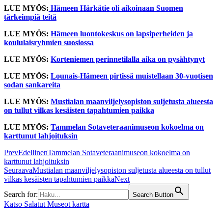
LUE MYÖS:
Hämeen Härkätie oli aikoinaan Suomen
tärkeimpiä teitä
LUE MYÖS:
Hämeen luontokeskus on lapsiperheiden ja
koululaisryhmien suosiossa
LUE MYÖS:
Korteniemen perinnetilalla aika on pysähtynyt
LUE MYÖS:
Lounais-Hämeen pirtissä muistellaan 30-vuotisen
sodan sankareita
LUE MYÖS:
Mustialan maanviljelysopiston suljetusta alueesta
on tullut vilkas kesäisten tapahtumien paikka
LUE MYÖS:
Tammelan Sotaveteraanimuseon kokoelma on
karttunut lahjoituksin
Prev
Edellinen
Tammelan Sotaveteraanimuseon kokoelma on
karttunut lahjoituksin
Seuraava
Mustialan maanviljelysopiston suljetusta alueesta on tullut
vilkas kesäisten tapahtumien paikka
Next
Search for:
Search Button
Katso Salatut Museot kartta