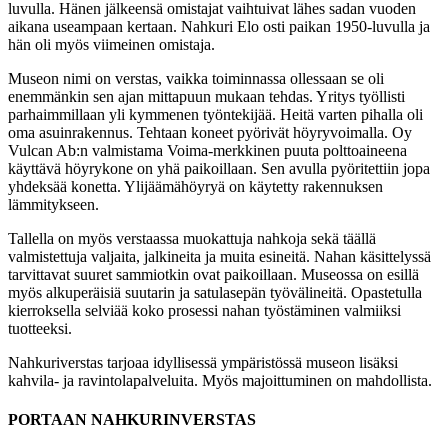
luvulla. Hänen jälkeensä omistajat vaihtuivat lähes sadan vuoden
aikana useampaan kertaan. Nahkuri Elo osti paikan 1950-luvulla ja
hän oli myös viimeinen omistaja.
Museon nimi on verstas, vaikka toiminnassa ollessaan se oli
enemmänkin sen ajan mittapuun mukaan tehdas. Yritys työllisti
parhaimmillaan yli kymmenen työntekijää. Heitä varten pihalla oli
oma asuinrakennus. Tehtaan koneet pyörivät höyryvoimalla. Oy
Vulcan Ab:n valmistama Voima-merkkinen puuta polttoaineena
käyttävä höyrykone on yhä paikoillaan. Sen avulla pyöritettiin jopa
yhdeksää konetta. Ylijäämähöyryä on käytetty rakennuksen
lämmitykseen.
Tallella on myös verstaassa muokattuja nahkoja sekä täällä
valmistettuja valjaita, jalkineita ja muita esineitä. Nahan käsittelyssä
tarvittavat suuret sammiotkin ovat paikoillaan. Museossa on esillä
myös alkuperäisiä suutarin ja satulasepän työvälineitä. Opastetulla
kierroksella selviää koko prosessi nahan työstäminen valmiiksi
tuotteeksi.
Nahkuriverstas tarjoaa idyllisessä ympäristössä museon lisäksi
kahvila- ja ravintolapalveluita. Myös majoittuminen on mahdollista.
PORTAAN NAHKURINVERSTAS