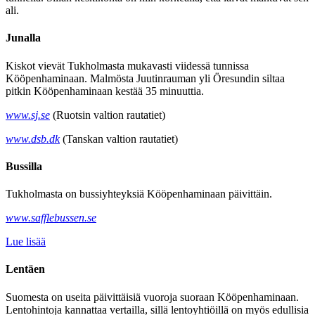
ali.
Junalla
Kiskot vievät Tukholmasta mukavasti viidessä tunnissa
Kööpenhaminaan. Malmösta Juutinrauman yli Öresundin siltaa
pitkin Kööpenhaminaan kestää 35 minuuttia.
www.sj.se
(Ruotsin valtion rautatiet)
www.dsb.dk
(Tanskan valtion rautatiet)
Bussilla
Tukholmasta on bussiyhteyksiä Kööpenhaminaan päivittäin.
www.safflebussen.se
Lue lisää
Lentäen
Suomesta on useita päivittäisiä vuoroja suoraan Kööpenhaminaan.
Lentohintoja kannattaa vertailla, sillä lentoyhtiöillä on myös edullisia