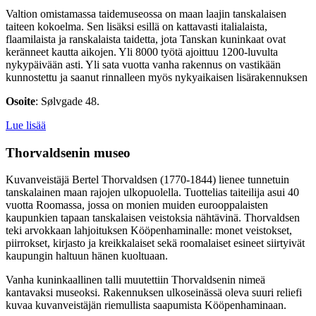
Valtion omistamassa taidemuseossa on maan laajin tanskalaisen
taiteen kokoelma. Sen lisäksi esillä on kattavasti italialaista,
flaamilaista ja ranskalaista taidetta, jota Tanskan kuninkaat ovat
keränneet kautta aikojen. Yli 8000 työtä ajoittuu 1200-luvulta
nykypäivään asti. Yli sata vuotta vanha rakennus on vastikään
kunnostettu ja saanut rinnalleen myös nykyaikaisen lisärakennuksen
Osoite
: Sølvgade 48.
Lue lisää
Thorvaldsenin museo
Kuvanveistäjä Bertel Thorvaldsen (1770-1844) lienee tunnetuin
tanskalainen maan rajojen ulkopuolella. Tuottelias taiteilija asui 40
vuotta Roomassa, jossa on monien muiden eurooppalaisten
kaupunkien tapaan tanskalaisen veistoksia nähtävinä. Thorvaldsen
teki arvokkaan lahjoituksen Kööpenhaminalle: monet veistokset,
piirrokset, kirjasto ja kreikkalaiset sekä roomalaiset esineet siirtyivät
kaupungin haltuun hänen kuoltuaan.
Vanha kuninkaallinen talli muutettiin Thorvaldsenin nimeä
kantavaksi museoksi. Rakennuksen ulkoseinässä oleva suuri reliefi
kuvaa kuvanveistäjän riemullista saapumista Kööpenhaminaan.