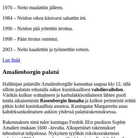
1976 – Neito maalattiin jälleen.
1984 – Neidon oikea käsivarsi sahattiin irti.
1990 – Neidon pää yritettiin irrottaa.
1998 – Pään irrotus onnistui.
2003 – Neito kaadettiin ja työnnettiin veteen.
Lue lisää
Amalienborgin palatsi
Hallitsijan palatsille Amalienborgille kannattaa saapua klo 12, sillä
silloin palatsin edustalla näkee kuninkaallisen
vahdinvaihdon
.
Värikäs kulkue soittajineen ja karhulakkisotilaineen lähtee puoli
tuntia aikaisemmin
Rosenborgin linnalta
ja kulkee perinteistä reittiä
pitkin kohti kuninkaallista asuntoa. Kuningatar Margareetta asuu
kahdeksankulmaisen aukion yhdessä palatsirakennuksessa.
Rakennuksen nimi tulee kuningas Fredrik III:n puolison Sophie
Amalien mukaan 1600 –luvulta. Alkuperäiset rakennukset
tuhoutuivat tulipalossa. Nykyinen tyylikäs rokokoorakennus