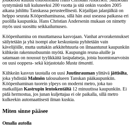
syntymästä tuli kuluneeksi 200 vuotta ja sitä onkin vuoden 2005
aikana juhlittu Tanskassa perusteellisesti. Kirjailijan jalanjälkiä on
helppo seurata Kööpenhaminassa, sillä hän asui useassa paikassa eri
puolilla kaupunkia. Hans Christian Andersenin mukaan on nimetty
myös uusi suosittu seikkailumuseo.
Kööpenhamina on muuttamassa kasvojaan. Vanhat arvorakennukset
säilytetään ja yhä isompi alue keskustasta pyhitetään vain
kävelijöille, mutta uuttakin arkkitehtuuria on ilmaantunut kaupunkiin
kiihkeän rakennusbuumin myötä. Kaupungin reuna-aluille ja
satamaan on noussut tyylikkäitä lasipalatseja, joista huomionarvoisin
on uusi ooppera- sekä kirjastotalo
Musta timantti
.
Kiihkeän kasvun taustalla on uusi
Juutinrauman
ylittävä
jättisilta
,
joka yhdistää
Malmön
talousalueen Tanskan pääkaupunkiin.
Kööpenhaminan tuorein ylpeys on moderni metro, joka tuo
matkailijan
Kastrupin lentokentältä
12 minuutissa kaupunkiin. Ei
pidä hermostua, jos junan kuljettajaa ei ole paikalla, sillä metro
kulkeekin automaattisesti ilman kuskia.
Miten sinne pääsee
Omalla autolla