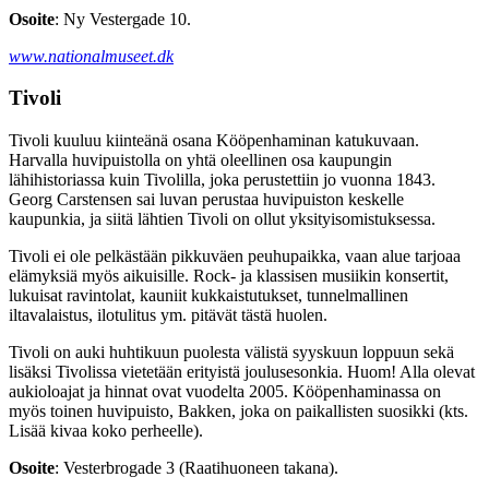
Osoite
: Ny Vestergade 10.
www.nationalmuseet.dk
Tivoli
Tivoli kuuluu kiinteänä osana Kööpenhaminan katukuvaan.
Harvalla huvipuistolla on yhtä oleellinen osa kaupungin
lähihistoriassa kuin Tivolilla, joka perustettiin jo vuonna 1843.
Georg Carstensen sai luvan perustaa huvipuiston keskelle
kaupunkia, ja siitä lähtien Tivoli on ollut yksityisomistuksessa.
Tivoli ei ole pelkästään pikkuväen peuhupaikka, vaan alue tarjoaa
elämyksiä myös aikuisille. Rock- ja klassisen musiikin konsertit,
lukuisat ravintolat, kauniit kukkaistutukset, tunnelmallinen
iltavalaistus, ilotulitus ym. pitävät tästä huolen.
Tivoli on auki huhtikuun puolesta välistä syyskuun loppuun sekä
lisäksi Tivolissa vietetään erityistä joulusesonkia. Huom! Alla olevat
aukioloajat ja hinnat ovat vuodelta 2005. Kööpenhaminassa on
myös toinen huvipuisto, Bakken, joka on paikallisten suosikki (kts.
Lisää kivaa koko perheelle).
Osoite
: Vesterbrogade 3 (Raatihuoneen takana).