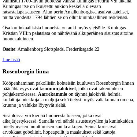
valmistui 1700-luvun puolessa välissä kuningas Fredrik V:n aikana.
Kuningas itse on ikuistettu aukion keskellä olevaan
ratsastajapatsaaseen. Alun perin Amalienborgissa asuivat aateliset,
mutta vuodesta 1794 lähtien se on ollut kuninkaallinen residenssi.
Osa kuninkaallisista huoneista on auki myös yleisölle. Kuningas
Kristian VIII:n palatsissa on nähtävänä alkuperäinen sisustus aitoine
huonekaluineen.
Osoite
: Amalienborg Slotsplads, Frederiksgade 22.
Lue lisää
Rosenborgin linna
Kööpenhaminan pakollisiin kohteisiin kuuluvan Rosenborgin linnan
päänähtävyys ovat
kruununjalokivet
, jotka ovat rakennuksen
pohjakerroksessa.
Aarrekammio
on täynnä jalokiviä, helmiä,
kullattuja miekkoja ja maljoja sekä tietysti myös valtakunnan omena,
kruunu ja valtikka löytyvät sieltä.
Sisätiloissa voi kiertää huoneesta toiseen, jotka ovat
aikajärjestyksessä. Samalla voi nähdä sisustustyylien ja kuninkaiden
mieltymysten muuttumisen kautta aikojen. Seiniä koristavat
arvokkaat gobeliinit, hopeapeilit ja maalaukset sekä kattoja