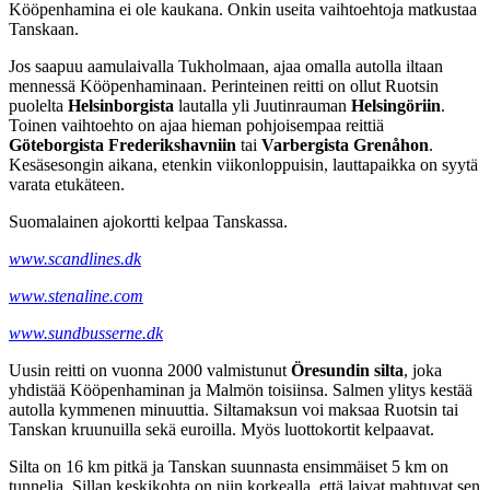
Kööpenhamina ei ole kaukana. Onkin useita vaihtoehtoja matkustaa
Tanskaan.
Jos saapuu aamulaivalla Tukholmaan, ajaa omalla autolla iltaan
mennessä Kööpenhaminaan. Perinteinen reitti on ollut Ruotsin
puolelta
Helsinborgista
lautalla yli Juutinrauman
Helsingöriin
.
Toinen vaihtoehto on ajaa hieman pohjoisempaa reittiä
Göteborgista Frederikshavniin
tai
Varbergista Grenåhon
.
Kesäsesongin aikana, etenkin viikonloppuisin, lauttapaikka on syytä
varata etukäteen.
Suomalainen ajokortti kelpaa Tanskassa.
www.scandlines.dk
www.stenaline.com
www.sundbusserne.dk
Uusin reitti on vuonna 2000 valmistunut
Öresundin silta
, joka
yhdistää Kööpenhaminan ja Malmön toisiinsa. Salmen ylitys kestää
autolla kymmenen minuuttia. Siltamaksun voi maksaa Ruotsin tai
Tanskan kruunuilla sekä euroilla. Myös luottokortit kelpaavat.
Silta on 16 km pitkä ja Tanskan suunnasta ensimmäiset 5 km on
tunnelia. Sillan keskikohta on niin korkealla, että laivat mahtuvat sen