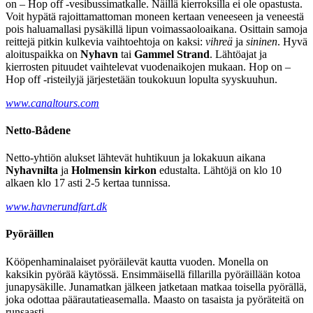
on – Hop off -vesibussimatkalle. Näillä kierroksilla ei ole opastusta.
Voit hypätä rajoittamattoman moneen kertaan veneeseen ja veneestä
pois haluamallasi pysäkillä lipun voimassaoloaikana. Osittain samoja
reittejä pitkin kulkevia vaihtoehtoja on kaksi:
vihreä
ja
sininen
. Hyvä
aloituspaikka on
Nyhavn
tai
Gammel Strand
. Lähtöajat ja
kierrosten pituudet vaihtelevat vuodenaikojen mukaan. Hop on –
Hop off -risteilyjä järjestetään toukokuun lopulta syyskuuhun.
www.canaltours.com
Netto-Bådene
Netto-yhtiön alukset lähtevät huhtikuun ja lokakuun aikana
Nyhavnilta
ja
Holmensin kirkon
edustalta. Lähtöjä on klo 10
alkaen klo 17 asti 2-5 kertaa tunnissa.
www.havnerundfart.dk
Pyöräillen
Kööpenhaminalaiset pyöräilevät kautta vuoden. Monella on
kaksikin pyörää käytössä. Ensimmäisellä fillarilla pyöräillään kotoa
junapysäkille. Junamatkan jälkeen jatketaan matkaa toisella pyörällä,
joka odottaa päärautatieasemalla. Maasto on tasaista ja pyöräteitä on
runsaasti.