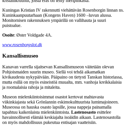
kristallikruunut, joista eräs on tehty meripihkasta.
Kuningas Kristian IV rakennutti viehättävän Rosenborgin linnan ns.
Kuninkaanpuutarhaan (Kongens Haven) 1600 –luvun alussa.
Monitornisen rakennuksen ympärillä on vallihauta ja suuri
puistoalue.
Osoite
: Øster Voldgade 4A.
www.rosenborgslot.dk
Kansallismuseo
Kanavan varrella sijaitsevan Kansallismuseon väitetään olevan
Pohjoismaiden suurin museo. Siellä voi tehdä aikamatkan
kivikaudesta nykypäivään. Pääpaino on tietysti Tanskan historiassa,
mutta esillä on myös esineistöä muualta, mm. vanhoja kreikkalaisia
ja roomalaisia rahoja ja mitaleita.
Museon mielenkiintoisimmat osastot kertovat mahtavasta
viikinkiajasta sekä Grönlannin eskimokulttuurista lumimajoineen.
Museossa on hauska osasto lapsille, jossa nappeja painamalla
tapahtuu kaikenlaista mielenkiintoista.
Lastenosasto
esittelee
havainnollisesti elämää keskiajalta isoäidin aikaan. Lastenosastolla
on myös mahdollisuus pukeutua entisajan vaatteisiin.