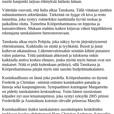
suurin kaupunki tarjoaa elämyksiä laidasta laitaan.
Väitetään osuvasti, että Italia alkaa Tanskasta. Tällä viitataan juuttien
suhtautumiseen arkielämään. Tärkeintä on
hygge
eli kiva ja rento
tunnelma, joka syntyy esimerkiksi nauttimalla hyvää ruokaa ja
paikallista olutta. Tunnelma Kööpenhaminassa on leppoisa ja
kansainvälinen. Mukaan mahtuu kaiken kirjavaa väkeä hippiliikkeen
edustajasta tanskalaiseen hienostorouvaan.
Tanskasta alkaa myös Pohjola, joka näkyy hyvin järjestäytyneenä
yhteiskuntana. Kaikkialla on siistiä ja tyylikästä. Bussit ja junat
kulkevat aikataulussa. Liikennevaloissakin seistään kiltisti punaisen
valon palaessa. Töitä paiskitaan ahkerasti ja tuloksena onkin
kaikkialla aistiva korkea elintaso, jonka myötä myös hinnat ovat sen
mukaiset. Niitä ei pidä kuitenkaan pelästyä, sillä Tanskassa ja
Kööpenhaminassa pärjää myös niin sanottu budjettimatkalainen.
Kuninkaallisuus on läsnä joka puolella. Kööpenhamina on täynnä
Frederik ja Christian –nimisiä entisten kuninkaiden patsaita ja
linnoja sekä kaupunginosia. Sympaattinen kuningatar Margareetta
on pidetty tanskalaisten keskuudessa. Tosin hänen suosiostaan
kilpailee nyt uusi kruununprinssi, joka syntyi syksyllä 2005 prinssi
Frederikille ja Australiasta kotoisin olevalle prinsessa Marylle.
Kuninkaallisten lisäksi tanskalaisten suosituimpien henkilöiden
joukkoon kuuluu ehdottomasti Hans Christian Andersen. Satusedän