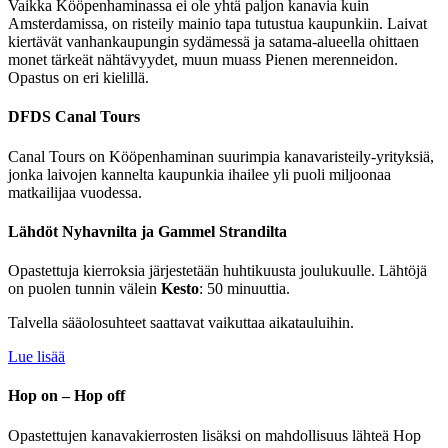
Vaikka Kööpenhaminassa ei ole yhtä paljon kanavia kuin
Amsterdamissa, on risteily mainio tapa tutustua kaupunkiin. Laivat
kiertävät vanhankaupungin sydämessä ja satama-alueella ohittaen
monet tärkeät nähtävyydet, muun muass Pienen merenneidon.
Opastus on eri kielillä.
DFDS Canal Tours
Canal Tours on Kööpenhaminan suurimpia kanavaristeily-yrityksiä,
jonka laivojen kannelta kaupunkia ihailee yli puoli miljoonaa
matkailijaa vuodessa.
Lähdöt Nyhavnilta ja Gammel Strandilta
Opastettuja kierroksia järjestetään huhtikuusta joulukuulle. Lähtöjä
on puolen tunnin välein
Kesto
: 50 minuuttia.
Talvella sääolosuhteet saattavat vaikuttaa aikatauluihin.
Lue lisää
Hop on – Hop off
Opastettujen kanavakierrosten lisäksi on mahdollisuus lähteä Hop