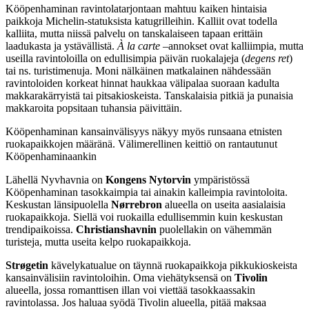
Kööpenhaminan ravintolatarjontaan mahtuu kaiken hintaisia
paikkoja Michelin-statuksista katugrilleihin. Kalliit ovat todella
kalliita, mutta niissä palvelu on tanskalaiseen tapaan erittäin
laadukasta ja ystävällistä.
À la carte
–annokset ovat kalliimpia, mutta
useilla ravintoloilla on edullisimpia päivän ruokalajeja (
degens ret
)
tai ns. turistimenuja. Moni nälkäinen matkalainen nähdessään
ravintoloiden korkeat hinnat haukkaa välipalaa suoraan kadulta
makkarakärryistä tai pitsakioskeista. Tanskalaisia pitkiä ja punaisia
makkaroita popsitaan tuhansia päivittäin.
Kööpenhaminan kansainvälisyys näkyy myös runsaana etnisten
ruokapaikkojen määränä. Välimerellinen keittiö on rantautunut
Kööpenhaminaankin
Lähellä Nyvhavnia on
Kongens Nytorvin
ympäristössä
Kööpenhaminan tasokkaimpia tai ainakin kalleimpia ravintoloita.
Keskustan länsipuolella
Nørrebron
alueella on useita aasialaisia
ruokapaikkoja. Siellä voi ruokailla edullisemmin kuin keskustan
trendipaikoissa.
Christianshavnin
puolellakin on vähemmän
turisteja, mutta useita kelpo ruokapaikkoja.
Strøgetin
kävelykatualue on täynnä ruokapaikkoja pikkukioskeista
kansainvälisiin ravintoloihin. Oma viehätyksensä on
Tivolin
alueella, jossa romanttisen illan voi viettää tasokkaassakin
ravintolassa. Jos haluaa syödä Tivolin alueella, pitää maksaa