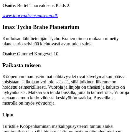
Osoite
: Bertel Thorvaldsens Plads 2.
www.thorvaldsensmuseum.dk
Imax Tycho Brahe Planetarium
Kuuluisan tähtitieteilijän Tycho Brahen nimen mukaan nimetty
planetaario selvittää kiehtovasti avaruuden saloja.
Osoite
: Gammel Kongevej 10.
Paikasta toiseen
Kööpenhaminan useimmat nähtävyydet ovat kävelymatkan päässä
toisistaan. Jalkojaan voi toki säästää, sillä julkinen liikenne on
hoidettu esimerkillisesti. Vuoroja ja linjoja on tiheästi ja kalusto on
nykyaikaista. Matkaa voi tehdä bussilla, junalla tai metrolla. Vuoroja
ajetaan aamun kello viidestä keskiyöhön saakka. Busseilla ja
metrolla on myös yövuoroja.
Liput
Turistille Kööpenhaminan matkalippusysteemi tuntuu aluksi
monimutkaiselta, sillä hinta määräytyy matkan pituuden mukaan.