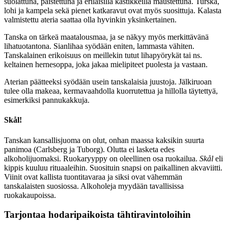
suolattuna, paistettuna ja erilaisilla kastikkeilla maustettuna. Turska,
lohi ja kampela sekä pienet katkaravut ovat myös suosittuja. Kalasta
valmistettu ateria saattaa olla hyvinkin yksinkertainen.
Tanska on tärkeä maatalousmaa, ja se näkyy myös merkittävänä
lihatuotantona. Sianlihaa syödään eniten, lammasta vähiten.
Tanskalainen erikoisuus on meillekin tutut lihapyörykät tai ns.
keltainen hernesoppa, joka jakaa mielipiteet puolesta ja vastaan.
Aterian päätteeksi syödään usein tanskalaisia juustoja. Jälkiruoan
tulee olla makeaa, kermavaahdolla kuorrutettua ja hillolla täytettyä,
esimerkiksi pannukakkuja.
Skål!
Tanskan kansallisjuoma on olut, onhan maassa kaksikin suurta
panimoa (Carlsberg ja Tuborg). Olutta ei lasketa edes
alkoholijuomaksi. Ruokaryyppy on oleellinen osa ruokailua.
Skål
eli
kippis kuuluu rituaaleihin. Suosituin snapsi on paikallinen akvaviitti.
Viinit ovat kallista tuontitavaraa ja siksi ovat vähemmän
tanskalaisten suosiossa. Alkoholeja myydään tavallisissa
ruokakaupoissa.
Tarjontaa hodaripaikoista tähtiravintoloihin