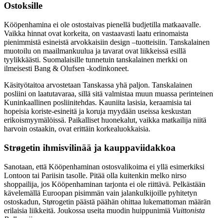
Ostoksille
Kööpenhamina ei ole ostostaivas pienellä budjetilla matkaavalle.
Vaikka hinnat ovat korkeita, on vastaavasti laatu erinomaista
pienimmistä esineistä arvokkaisiin design –tuotteisiin. Tanskalainen
muotoilu on maailmankuulua ja tavarat ovat liikkeissä esillä
tyylikkäästi. Suomalaisille tunnetuin tanskalainen merkki on
ilmeisesti Bang & Olufsen -kodinkoneet.
Käsityötaitoa arvostetaan Tanskassa yhä paljon. Tanskalainen
posliini on laatutavaraa, sillä sitä valmistaa muun muassa perinteinen
Kuninkaallinen posliinitehdas. Kauniita lasisia, keraamisia tai
hopeisia koriste-esineitä ja koruja myydään useissa keskustan
erikoismyymälöissä. Paikalliset huonekalut, vaikka matkailija niitä
harvoin ostaakin, ovat erittäin korkealuokkaisia.
Strøgetin ihmisvilinää ja kauppaviidakkoa
Sanotaan, että Kööpenhaminan ostosvalikoima ei yllä esimerkiksi
Lontoon tai Pariisin tasolle. Pitää olla kuitenkin melko nirso
shoppailija, jos Kööpenhaminan tarjonta ei ole riittävä. Pelkästään
kävelemällä Euroopan pisimmän vain jalankulkijoille pyhitetyn
ostoskadun, Størogetin päästä päähän ohittaa lukemattoman määrän
erilaisia liikkeitä. Joukossa useita muodin huippunimiä
Vuittonista