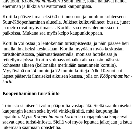
käyttöön.
Kööpenhamina-kortti
sopii heille, jotka haluavat nähdä
enemmän ja liikkua vaivattomasti kaupungissa.
Kortilla pääsee ilmaiseksi 60 eri museoon ja muuhun kohteeseen
Suur-Kööpenhaminan alueella. Julkiset kulkuvälineet, bussit, junat
ja metro ovat myös ilmaisia. Kortilla saa myös alennuksia eri
paikoissa. Mukana saa myös kelpo kaupunkioppaan.
Kortilla voi ostaa jo lentokentän turistipisteestä, ja näin pääsee heti
junalla ilmaiseksi keskustaan. Korttia myydään myös keskustan
turistitoimistossa, päärautatieasemalla, monissa hotelleissa ja
retkeilymajoissa. Kortin voimassaoloaika alkaa ensimmäisestä
kohteesta alkaen (kellonaika merkitään tasatunnein korttiin).
Myytävänä on 24 tunnin ja 72 tunnin kortteja. Alle 10-vuotiaat
lapset pääsevät ilmaiseksi aikuisen kanssa, jolla on
Kööpenhamina -
kortti
.
Kööpenhaminan turisti-info
Toimisto sijaitsee Tivolin pääporttia vastapäätä. Sieltä saa ilmaiseksi
kaupungin kartan sekä hyviä vinkkejä siitä, mitä kaupungilla
tapahtuu. Myös
Kööpenhamina-korttia
tai majapaikkaa kaipaavat
saavat apua turisti-infosta. Siellä voi myös leputtaa jalkojaan ja istua
lukemaan saamiaan opaslehtiä.