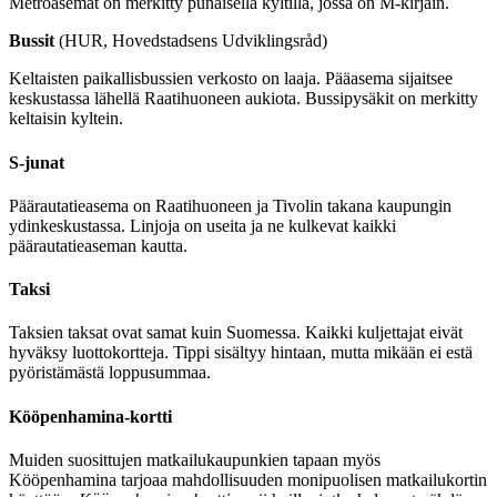
Metroasemat on merkitty punaisella kyltillä, jossa on M-kirjain.
Bussit
(HUR, Hovedstadsens Udviklingsråd)
Keltaisten paikallisbussien verkosto on laaja. Pääasema sijaitsee
keskustassa lähellä Raatihuoneen aukiota. Bussipysäkit on merkitty
keltaisin kyltein.
S-junat
Päärautatieasema on Raatihuoneen ja Tivolin takana kaupungin
ydinkeskustassa. Linjoja on useita ja ne kulkevat kaikki
päärautatieaseman kautta.
Taksi
Taksien taksat ovat samat kuin Suomessa. Kaikki kuljettajat eivät
hyväksy luottokortteja. Tippi sisältyy hintaan, mutta mikään ei estä
pyöristämästä loppusummaa.
Kööpenhamina-kortti
Muiden suosittujen matkailukaupunkien tapaan myös
Kööpenhamina tarjoaa mahdollisuuden monipuolisen matkailukortin