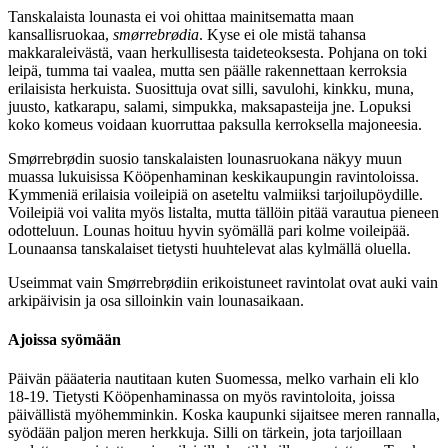
Tanskalaista lounasta ei voi ohittaa mainitsematta maan
kansallisruokaa,
smørrebrødia
. Kyse ei ole mistä tahansa
makkaraleivästä, vaan herkullisesta taideteoksesta. Pohjana on toki
leipä, tumma tai vaalea, mutta sen päälle rakennettaan kerroksia
erilaisista herkuista. Suosittuja ovat silli, savulohi, kinkku, muna,
juusto, katkarapu, salami, simpukka, maksapasteija jne. Lopuksi
koko komeus voidaan kuorruttaa paksulla kerroksella majoneesia.
Smørrebrødin suosio tanskalaisten lounasruokana näkyy muun
muassa lukuisissa Kööpenhaminan keskikaupungin ravintoloissa.
Kymmeniä erilaisia voileipiä on aseteltu valmiiksi tarjoilupöydille.
Voileipiä voi valita myös listalta, mutta tällöin pitää varautua pieneen
odotteluun. Lounas hoituu hyvin syömällä pari kolme voileipää.
Lounaansa tanskalaiset tietysti huuhtelevat alas kylmällä oluella.
Useimmat vain Smørrebrødiin erikoistuneet ravintolat ovat auki vain
arkipäivisin ja osa silloinkin vain lounasaikaan.
Ajoissa syömään
Päivän pääateria nautitaan kuten Suomessa, melko varhain eli klo
18-19. Tietysti Kööpenhaminassa on myös ravintoloita, joissa
päivällistä myöhemminkin. Koska kaupunki sijaitsee meren rannalla,
syödään paljon meren herkkuja. Silli on tärkein, jota tarjoillaan