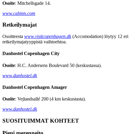
Osoite
: Mitchellsgade 14.
www.cabinn.com
Retkeilymajat
Osoitteesta
www.visitcopenhagen.dk
(Accomodation) löytyy 12 eri
retkeilymajatyyppistä vaihtoehtoa.
Danhostel Copenhagen City
Osoite
: H.C. Andersens Boulevard 50 (keskustassa).
www.danhostel.dk
Danhostel Copenhagen Amager
Osoite
: Vejlandsallé 200 (4 km keskustasta).
www.danhostel.dk
SUOSITUIMMAT KOHTEET
Pieni merenneito