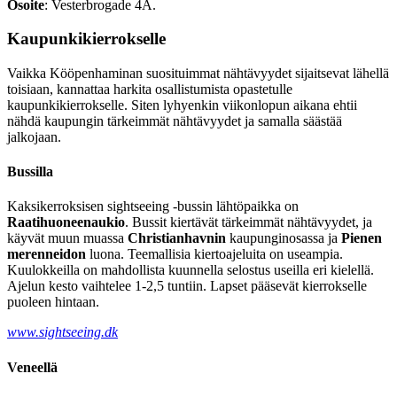
Osoite
: Vesterbrogade 4A.
Kaupunkikierrokselle
Vaikka Kööpenhaminan suosituimmat nähtävyydet sijaitsevat lähellä
toisiaan, kannattaa harkita osallistumista opastetulle
kaupunkikierrokselle. Siten lyhyenkin viikonlopun aikana ehtii
nähdä kaupungin tärkeimmät nähtävyydet ja samalla säästää
jalkojaan.
Bussilla
Kaksikerroksisen sightseeing -bussin lähtöpaikka on
Raatihuoneenaukio
. Bussit kiertävät tärkeimmät nähtävyydet, ja
käyvät muun muassa
Christianhavnin
kaupunginosassa ja
Pienen
merenneidon
luona. Teemallisia kiertoajeluita on useampia.
Kuulokkeilla on mahdollista kuunnella selostus useilla eri kielellä.
Ajelun kesto vaihtelee 1-2,5 tuntiin. Lapset pääsevät kierrokselle
puoleen hintaan.
www.sightseeing.dk
Veneellä