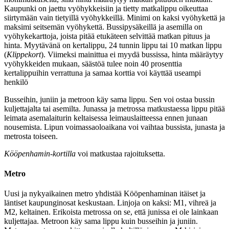
Kaupunki on jaettu vyöhykkeisiin ja tietty matkalippu oikeuttaa
siirtymään vain tietyillä vyöhykkeillä. Minimi on kaksi vyöhykettä ja
maksimi seitsemän vyöhykettä. Bussipysäkeillä ja asemilla on
vyöhykekarttoja, joista pitää etukäteen selvittää matkan pituus ja
hinta. Myytävänä on kertalippu, 24 tunnin lippu tai 10 matkan lippu
(
Klippekort
). Viimeksi mainittua ei myydä bussissa, hinta määräytyy
vyöhykkeiden mukaan, säästöä tulee noin 40 prosenttia
kertalippuihin verrattuna ja samaa korttia voi käyttää useampi
henkilö
Busseihin, juniin ja metroon käy sama lippu. Sen voi ostaa bussin
kuljettajalta tai asemilta. Junassa ja metrossa matkustaessa lippu pitää
leimata asemalaiturin keltaisessa leimauslaitteessa ennen junaan
nousemista. Lipun voimassaoloaikana voi vaihtaa bussista, junasta ja
metrosta toiseen.
Kööpenhamin-kortilla
voi matkustaa rajoituksetta.
Metro
Uusi ja nykyaikainen metro yhdistää Kööpenhaminan itäiset ja
läntiset kaupunginosat keskustaan. Linjoja on kaksi: M1, vihreä ja
M2, keltainen. Erikoista metrossa on se, että junissa ei ole lainkaan
kuljettajaa. Metroon käy sama lippu kuin busseihin ja juniin.