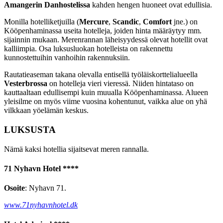
Amangerin Danhostelissa
kahden hengen huoneet ovat edullisia.
Monilla hotelliketjuilla (
Mercure
,
Scandic
,
Comfort
jne.) on
Kööpenhaminassa useita hotelleja, joiden hinta määräytyy mm.
sijainnin mukaan. Merenrannan läheisyydessä olevat hotellit ovat
kalliimpia. Osa luksusluokan hotelleista on rakennettu
kunnostettuihin vanhoihin rakennuksiin.
Rautatieaseman takana olevalla entisellä työläiskorttelialueella
Vesterbrossa
on hotelleja vieri vieressä. Niiden hintataso on
kauttaaltaan edullisempi kuin muualla Kööpenhaminassa. Alueen
yleisilme on myös viime vuosina kohentunut, vaikka alue on yhä
vilkkaan yöelämän keskus.
LUKSUSTA
Nämä kaksi hotellia sijaitsevat meren rannalla.
71 Nyhavn Hotel ****
Osoite
: Nyhavn 71.
www.71nyhavnhotel.dk