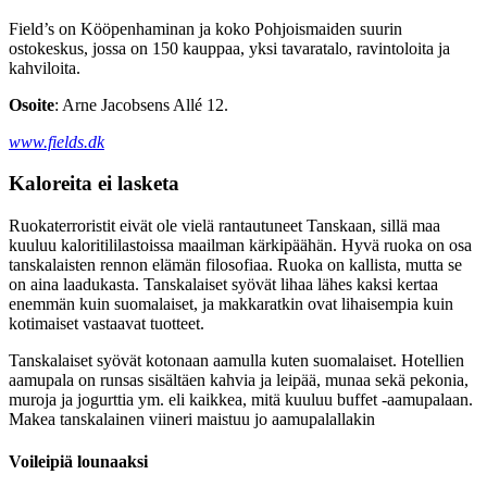
Field’s on Kööpenhaminan ja koko Pohjoismaiden suurin
ostokeskus, jossa on 150 kauppaa, yksi tavaratalo, ravintoloita ja
kahviloita.
Osoite
: Arne Jacobsens Allé 12.
www.fields.dk
Kaloreita ei lasketa
Ruokaterroristit eivät ole vielä rantautuneet Tanskaan, sillä maa
kuuluu kaloritililastoissa maailman kärkipäähän. Hyvä ruoka on osa
tanskalaisten rennon elämän filosofiaa. Ruoka on kallista, mutta se
on aina laadukasta. Tanskalaiset syövät lihaa lähes kaksi kertaa
enemmän kuin suomalaiset, ja makkaratkin ovat lihaisempia kuin
kotimaiset vastaavat tuotteet.
Tanskalaiset syövät kotonaan aamulla kuten suomalaiset. Hotellien
aamupala on runsas sisältäen kahvia ja leipää, munaa sekä pekonia,
muroja ja jogurttia ym. eli kaikkea, mitä kuuluu buffet -aamupalaan.
Makea tanskalainen viineri maistuu jo aamupalallakin
Voileipiä lounaaksi