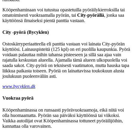
Kööpenhaminaan voi tutustua opastetuilla pyöräilykierroksilla tai
omatoimisesti vuokraamalla pyörän, tai
City-pyörällä
, jonka saa
käyttöönsä ilmaiseksi pientä panttia vastaan.
City -pyörä (Bycyklen)
Ostoskärryperiaatteella eli panttia vastaan voi lainata City-pyörän
käyttöösi. Lainauspisteitä (125 kpl) on eri puolilla kaupunkia. Pyörä
voidaan palauttaa mihin tahansa pisteeseen ja sillä saa ajaa vain
rajatulla keskustan alueella. Ajamalla tämä alueen ulkopuolella voi
saada sakot. City-pyörä on teknisesti vaatimaton, mutta hauska tapa
liikkua paikasta toiseen. Pyöriä on lainattavissa toukokuun alusta
joulukuun puoleenväliin asti.
www.bycyklen.dk
Vuokraa pyörä
Kööpenhaminassa on runsaasti pyörävuokraamoja, eikä niitä voi
olla huomaamatta. Pyörän saa päiväksi käyttöönsä tai viikoksi.
Vaikka autoilijat ovat Kööpenhaminassa tottuneet pyöräilijöihin,
kannattaa olla varovainen.