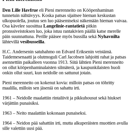
Den Lille Havfrue
eli Pieni merenneito on Kööpenhaminan
tunnetuin nähtävyys. Koska patsas sijaitsee hieman keskustan
ulkopuolella, joutuu sen luo pääsemiseksi näkemään hieman vaivaa.
Osa kävelee suosittua
Langelinie-rantatietä
pitkin
pronssiveistoksen luo, joka istuu rantakivien päällä katse merelle
päin suunnattuna. Perille pääsee myös bussilla sekä
Nyhavnilta
lähtevillä
vesibusseilla
.
H.C. Andersenin satuhahmo on Edvard Eriksenin veistämä.
Taidemesenaatti ja olutmoguli Carl Jacobsen lahjoitti rahat ja patsas
asennettiin paikalleen vuonna 1913. Siitä lähtien Pieni merenneito
on ollut kööpenhaminalaisten silmäterä, ja kaupunkilaisten huoli
onkin ollut suuri, kun neidolle on sattunut jotain.
Pieni merenneito on kokenut kovia: milloin patsas on töhritty
maalilla, milloin sen jäseniä on sahattu irti.
1961 – Neidolle maalattiin rintaliivit ja pikkuhousut sekä hiukset
värjättiin punaisiksi.
1963 – Neito maalattiin kokonaan punaiseksi.
1964 – Neidon pää sahattiin irti, mutta alkuperäisten muottien avulla
sille valettiin uusi pää.