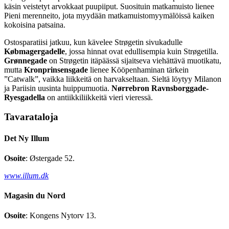
käsin veistetyt arvokkaat puupiiput. Suosituin matkamuisto lienee
Pieni merenneito, jota myydään matkamuistomyymälöissä kaiken
kokoisina patsaina.
Ostosparatiisi jatkuu, kun kävelee Strøgetin sivukadulle
Købmagergadelle
, jossa hinnat ovat edullisempia kuin Strøgetilla.
Grønnegade
on Strøgetin itäpäässä sijaitseva viehättävä muotikatu,
mutta
Kronprinsensgade
lienee Kööpenhaminan tärkein
”Catwalk”, vaikka liikkeitä on harvakseltaan. Sieltä löytyy Milanon
ja Pariisin uusinta huippumuotia.
Nørrebron
Ravnsborggade-
Ryesgadella
on antiikkiliikkeitä vieri vieressä.
Tavarataloja
Det Ny Illum
Osoite
: Østergade 52.
www.illum.dk
Magasin du Nord
Osoite
: Kongens Nytorv 13.