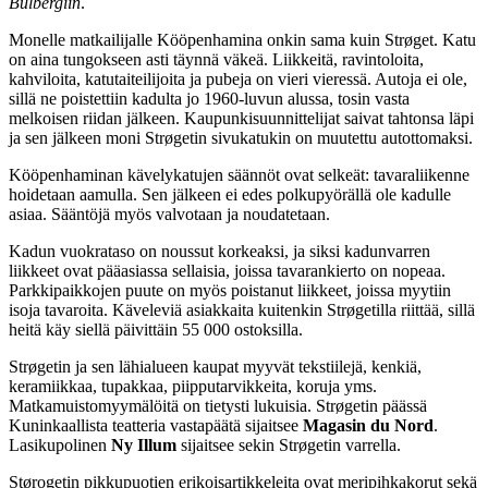
Bulbergiin
.
Monelle matkailijalle Kööpenhamina onkin sama kuin Strøget. Katu
on aina tungokseen asti täynnä väkeä. Liikkeitä, ravintoloita,
kahviloita, katutaiteilijoita ja pubeja on vieri vieressä. Autoja ei ole,
sillä ne poistettiin kadulta jo 1960-luvun alussa, tosin vasta
melkoisen riidan jälkeen. Kaupunkisuunnittelijat saivat tahtonsa läpi
ja sen jälkeen moni Strøgetin sivukatukin on muutettu autottomaksi.
Kööpenhaminan kävelykatujen säännöt ovat selkeät: tavaraliikenne
hoidetaan aamulla. Sen jälkeen ei edes polkupyörällä ole kadulle
asiaa. Sääntöjä myös valvotaan ja noudatetaan.
Kadun vuokrataso on noussut korkeaksi, ja siksi kadunvarren
liikkeet ovat pääasiassa sellaisia, joissa tavarankierto on nopeaa.
Parkkipaikkojen puute on myös poistanut liikkeet, joissa myytiin
isoja tavaroita. Käveleviä asiakkaita kuitenkin Strøgetilla riittää, sillä
heitä käy siellä päivittäin 55 000 ostoksilla.
Strøgetin ja sen lähialueen kaupat myyvät tekstiilejä, kenkiä,
keramiikkaa, tupakkaa, piipputarvikkeita, koruja yms.
Matkamuistomyymälöitä on tietysti lukuisia. Strøgetin päässä
Kuninkaallista teatteria vastapäätä sijaitsee
Magasin du Nord
.
Lasikupolinen
Ny Illum
sijaitsee sekin Strøgetin varrella.
Størogetin pikkupuotien erikoisartikkeleita ovat meripihkakorut sekä