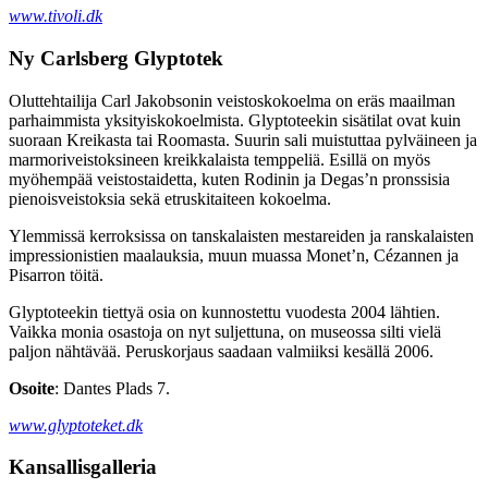
www.tivoli.dk
Ny Carlsberg Glyptotek
Oluttehtailija Carl Jakobsonin veistoskokoelma on eräs maailman
parhaimmista yksityiskokoelmista. Glyptoteekin sisätilat ovat kuin
suoraan Kreikasta tai Roomasta. Suurin sali muistuttaa pylväineen ja
marmoriveistoksineen kreikkalaista temppeliä. Esillä on myös
myöhempää veistostaidetta, kuten Rodinin ja Degas’n pronssisia
pienoisveistoksia sekä etruskitaiteen kokoelma.
Ylemmissä kerroksissa on tanskalaisten mestareiden ja ranskalaisten
impressionistien maalauksia, muun muassa Monet’n, Cézannen ja
Pisarron töitä.
Glyptoteekin tiettyä osia on kunnostettu vuodesta 2004 lähtien.
Vaikka monia osastoja on nyt suljettuna, on museossa silti vielä
paljon nähtävää. Peruskorjaus saadaan valmiiksi kesällä 2006.
Osoite
: Dantes Plads 7.
www.glyptoteket.dk
Kansallisgalleria