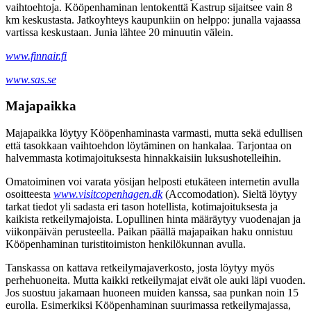
vaihtoehtoja. Kööpenhaminan lentokenttä Kastrup sijaitsee vain 8
km keskustasta. Jatkoyhteys kaupunkiin on helppo: junalla vajaassa
vartissa keskustaan. Junia lähtee 20 minuutin välein.
www.finnair.fi
www.sas.se
Majapaikka
Majapaikka löytyy Kööpenhaminasta varmasti, mutta sekä edullisen
että tasokkaan vaihtoehdon löytäminen on hankalaa. Tarjontaa on
halvemmasta kotimajoituksesta hinnakkaisiin luksushotelleihin.
Omatoiminen voi varata yösijan helposti etukäteen internetin avulla
osoitteesta
www.visitcopenhagen.dk
(Accomodation). Sieltä löytyy
tarkat tiedot yli sadasta eri tason hotellista, kotimajoituksesta ja
kaikista retkeilymajoista. Lopullinen hinta määräytyy vuodenajan ja
viikonpäivän perusteella. Paikan päällä majapaikan haku onnistuu
Kööpenhaminan turistitoimiston henkilökunnan avulla.
Tanskassa on kattava retkeilymajaverkosto, josta löytyy myös
perhehuoneita. Mutta kaikki retkeilymajat eivät ole auki läpi vuoden.
Jos suostuu jakamaan huoneen muiden kanssa, saa punkan noin 15
eurolla. Esimerkiksi Kööpenhaminan suurimassa retkeilymajassa,