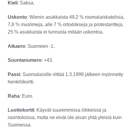
Kieli
: Saksa.
Uskonto
: Wienin asukkaista 49,2 % roomalaiskatolisia,
7,8 % muslimeja, alle 7 % ortodokseja ja protestantteja,
25 % asukkaista ei tunnusta mitään uskontoa.
Aikaero
: Suomeen -1.
Suuntanumero
: +43.
Passi
: Suomalaisille riittää 1.3.1999 jälkeen myönnetty
henkilökortti.
Raha
: Euro.
Luottokortit
: Käyvät suuremmissa liikkeissä ja
ravintoloissa, mutta ne eivät ole aivan yhtä yleisiä kuin
Suomessa.