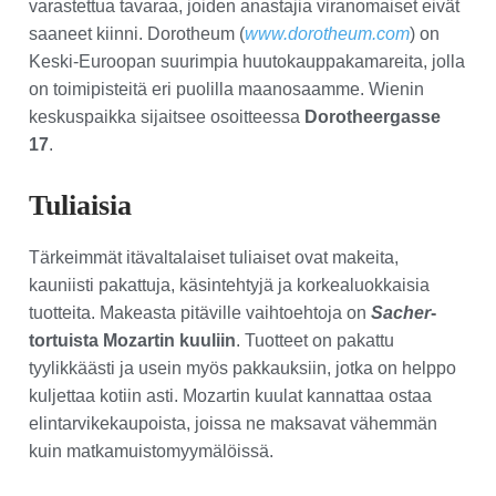
varastettua tavaraa, joiden anastajia viranomaiset eivät
saaneet kiinni. Dorotheum (
www.dorotheum.com
) on
Keski-Euroopan suurimpia huutokauppakamareita, jolla
on toimipisteitä eri puolilla maanosaamme. Wienin
keskuspaikka sijaitsee osoitteessa
Dorotheergasse
17
.
Tuliaisia
Tärkeimmät itävaltalaiset tuliaiset ovat makeita,
kauniisti pakattuja, käsintehtyjä ja korkealuokkaisia
tuotteita. Makeasta pitäville vaihtoehtoja on
Sacher
-
tortuista
Mozartin kuuliin
. Tuotteet on pakattu
tyylikkäästi ja usein myös pakkauksiin, jotka on helppo
kuljettaa kotiin asti. Mozartin kuulat kannattaa ostaa
elintarvikekaupoista, joissa ne maksavat vähemmän
kuin matkamuistomyymälöissä.