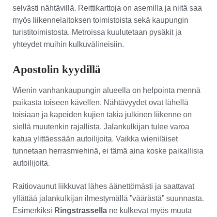
selvästi nähtävillä. Reittikarttoja on asemilla ja niitä saa
myös liikennelaitoksen toimistoista sekä kaupungin
turistitoimistosta. Metroissa kuulutetaan pysäkit ja
yhteydet muihin kulkuvälineisiin.
Apostolin kyydillä
Wienin vanhankaupungin alueella on helpointa mennä
paikasta toiseen kävellen. Nähtävyydet ovat lähellä
toisiaan ja kapeiden kujien takia julkinen liikenne on
siellä muutenkin rajallista. Jalankulkijan tulee varoa
katua ylittäessään autoilijoita. Vaikka wieniläiset
tunnetaan herrasmiehinä, ei tämä aina koske paikallisia
autoilijoita.
Raitiovaunut liikkuvat lähes äänettömästi ja saattavat
yllättää jalankulkijan ilmestymällä ”väärästä” suunnasta.
Esimerkiksi
Ringstrassella
ne kulkevat myös muuta