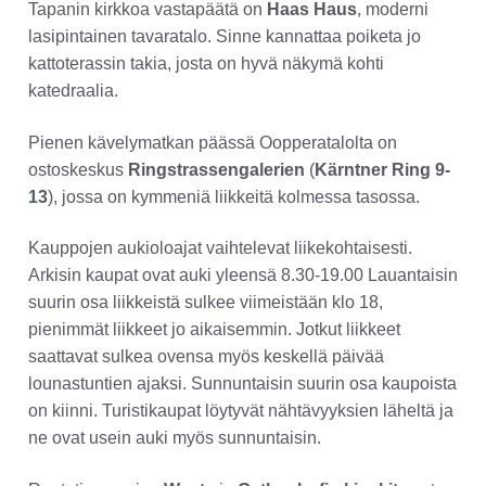
Tapanin kirkkoa vastapäätä on
Haas Haus
, moderni
lasipintainen tavaratalo. Sinne kannattaa poiketa jo
kattoterassin takia, josta on hyvä näkymä kohti
katedraalia.
Pienen kävelymatkan päässä Oopperatalolta on
ostoskeskus
Ringstrassengalerien
(
Kärntner Ring 9-
13
), jossa on kymmeniä liikkeitä kolmessa tasossa.
Kauppojen aukioloajat vaihtelevat liikekohtaisesti.
Arkisin kaupat ovat auki yleensä 8.30-19.00 Lauantaisin
suurin osa liikkeistä sulkee viimeistään klo 18,
pienimmät liikkeet jo aikaisemmin. Jotkut liikkeet
saattavat sulkea ovensa myös keskellä päivää
lounastuntien ajaksi. Sunnuntaisin suurin osa kaupoista
on kiinni. Turistikaupat löytyvät nähtävyyksien läheltä ja
ne ovat usein auki myös sunnuntaisin.