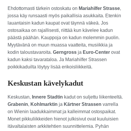
Ehdottomasti tärkein ostoskatu on
Mariahilfer Strasse
,
jossa käy runsaasti myös paikallisia asukkaita. Etenkin
lauantaisin kadun kaupat ovat täynnä väkeä. Jos
ostosaikaa on rajallisesti, riittää kun kävelee kadun
päästä päähän. Kauppoja on kadun molemmin puolin.
Myytävänä on muun muassa vaatteita, musiikkia ja
kodin taloustavaroita.
Gerngross
ja
Euro-Center
ovat
kadun kaksi tavarataloa. Ja Mariahilfer Strassen
poikkikaduilta löytyy lisää erikoisliikkeitä.
Keskustan kävelykadut
Keskustan,
Innere Stadtin
kadut on suljettu liikenteeltä.
Grabenin
,
Kohlmarktin
ja
Kärtner Strassen
varrella
on Wienin laadukkaimmat ja kalleimmat ostospaikat.
Monet pikkuliikkeiden hienot julkisivut ovat kuuluisien
itävaltalaisten arkkitehtien suunnittelemia. Pyhän