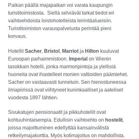
Paikan päällä majapaikan voi varata kaupungin
turistitoimistosta. Siellä selviävät tarkat tiedot eri
vaihtoehdoista loistohotelleista leirintäalueisiin.
Turistitoimiston varauspalvelusta perintää pieni
korvaus.
Hotellit
Sacher
,
Bristol
,
Marriot
ja
Hilton
kuuluvat
Euroopan parhaimmistoon.
Imperial
on Wienin
tasokkain hotelli, jonka marmoripintoja ja ylellisiä
huoneita ovat ihastelleet monien valtioiden päämiehet.
Sacher on vastaavasti tunnetuin. Sen hienostuneessa
ilmapiirissä ovat viihtyneet kuninkaalliset ja aateliset
vuodesta 1897 lähtien.
Sivukatujen pensionaatit ja pikkuhotellit ovat
kohtuuhintaisempia. Edullisin vaihtoehto on
hostelit
,
joissa majoittuminen edellyttää kansainvälistä
retkeilymajakorttia. Myös kotimajoitus on mahdollista.