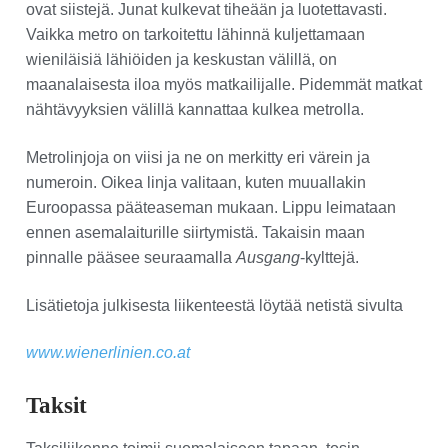
ovat siistejä. Junat kulkevat tiheään ja luotettavasti.
Vaikka metro on tarkoitettu lähinnä kuljettamaan
wieniläisiä lähiöiden ja keskustan välillä, on
maanalaisesta iloa myös matkailijalle. Pidemmät matkat
nähtävyyksien välillä kannattaa kulkea metrolla.
Metrolinjoja on viisi ja ne on merkitty eri värein ja
numeroin. Oikea linja valitaan, kuten muuallakin
Euroopassa pääteaseman mukaan. Lippu leimataan
ennen asemalaiturille siirtymistä. Takaisin maan
pinnalle pääsee seuraamalla
Ausgang
-kylttejä.
Lisätietoja julkisesta liikenteestä löytää netistä sivulta
www.wienerlinien.co.at
Taksit