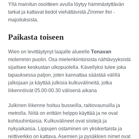
Yllä mainitun osoitteen avulla löytyy hämmästyttävän
tarkat ja kattavat tiedot viehättävistä
Zimmer frei
-
majoituksista.
Paikasta toiseen
Wien on levittäytynyt laajalle alueelle
Tonavan
molemmin puolin. Osa mielenkiintoisista nähtävyyksistä
sijaitsee keskustan ulkopuolella. Kävellyksi tulee joka
tapauksessa paljon, joten kannattaa säästää välillä
jalkojaan ja käyttää julkisia kulkuvälineitä, jotka
liikennöivät 05.00-00.30 välisenä aikana
Julkinen liikenne hoituu busseilla, raitiovaunuilla ja
metrolla. Niitä on erittäin helppo käyttää ja ne ovat
kohtuuhintaisia. Kulkuvälineet ovat siistejä ja
nykyaikaisia. Lippujen ostaminen on yksikertaista ja
reittiverkko on kattava. Asemien ja pysäkkien nimet ovat