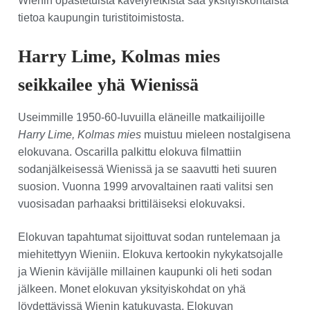
Wienin opastetuista kävelyretkistä saa yksityiskohtaista
tietoa kaupungin turistitoimistosta.
Harry Lime, Kolmas mies
seikkailee yhä Wienissä
Useimmille 1950-60-luvuilla eläneille matkailijoille
Harry Lime, Kolmas mies
muistuu mieleen nostalgisena
elokuvana. Oscarilla palkittu elokuva filmattiin
sodanjälkeisessä Wienissä ja se saavutti heti suuren
suosion. Vuonna 1999 arvovaltainen raati valitsi sen
vuosisadan parhaaksi brittiläiseksi elokuvaksi.
Elokuvan tapahtumat sijoittuvat sodan runtelemaan ja
miehitettyyn Wieniin. Elokuva kertookin nykykatsojalle
ja Wienin kävijälle millainen kaupunki oli heti sodan
jälkeen. Monet elokuvan yksityiskohdat on yhä
löydettävissä Wienin katukuvasta. Elokuvan