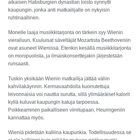
aikaisen Habsburgien dynastian loisto synnytti
kaupungin, jonka anti matkailijalle on nykyisin
ruhtinaallinen.
Monelle laaja musiikkitarjonta on tärkein syy Wienin
vierailuun. Kuuluisat säveltäjät Mozartista Beethoveniin
ovat asuneet Wienissä. Etenkin kesällä musiikkitarjonta
on monipuolista, ja ilmaiskonserttejakin järjestetään
runsaasti.
Tuskin yksikään Wienin matkailija jättää väliin
kahvilakäynnin. Kermavaahdolla kuorrutettuja
leivonnaisia voi nauttia surutta, sillä ylimääräiset kalorit
kyllä kuluvat kaupungin katuja tarpoessa.
Poikkeaminen paikalliseen viinitupaan, Heuringeniin
kannattaa myös.
Wieniä pidetään kalliina kaupunkia. Todellisuudessa se