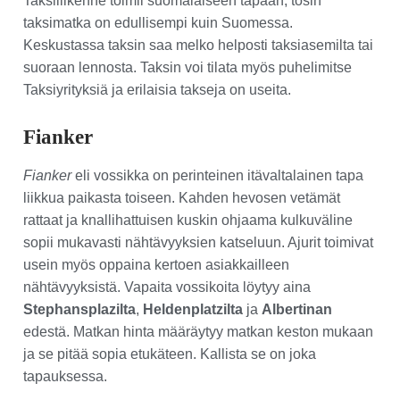
Taksiliikenne toimii suomalaiseen tapaan, tosin
taksimatka on edullisempi kuin Suomessa.
Keskustassa taksin saa melko helposti taksiasemilta tai
suoraan lennosta. Taksin voi tilata myös puhelimitse
Taksiyrityksiä ja erilaisia takseja on useita.
Fianker
Fianker
eli vossikka on perinteinen itävaltalainen tapa
liikkua paikasta toiseen. Kahden hevosen vetämät
rattaat ja knallihattuisen kuskin ohjaama kulkuväline
sopii mukavasti nähtävyyksien katseluun. Ajurit toimivat
usein myös oppaina kertoen asiakkailleen
nähtävyyksistä. Vapaita vossikoita löytyy aina
Stephansplazilta
,
Heldenplatzilta
ja
Albertinan
edestä. Matkan hinta määräytyy matkan keston mukaan
ja se pitää sopia etukäteen. Kallista se on joka
tapauksessa.