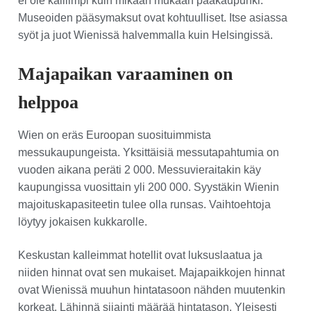
ei ole kalliimpi kuin mikään mukaan pääkaupunki.
Museoiden pääsymaksut ovat kohtuulliset. Itse asiassa
syöt ja juot Wienissä halvemmalla kuin Helsingissä.
Majapaikan varaaminen on
helppoa
Wien on eräs Euroopan suosituimmista
messukaupungeista. Yksittäisiä messutapahtumia on
vuoden aikana peräti 2 000. Messuvieraitakin käy
kaupungissa vuosittain yli 200 000. Syystäkin Wienin
majoituskapasiteetin tulee olla runsas. Vaihtoehtoja
löytyy jokaisen kukkarolle.
Keskustan kalleimmat hotellit ovat luksuslaatua ja
niiden hinnat ovat sen mukaiset. Majapaikkojen hinnat
ovat Wienissä muuhun hintatasoon nähden muutenkin
korkeat. Lähinnä sijainti määrää hintatason. Yleisesti