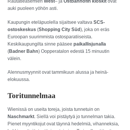
Rautatieasemien
West
– ja
Ostbanhofin
kioskit
ovat
auki puoleen yöhön asti.
Kaupungin eteläpuolella sijaitsee valtava
SCS-
ostoskeskus
(
Shopping City Süd
), joka on eräs
Euroopan suurimmista ostosparatiiseista.
Keskikaupungilta sinne pääsee
paikallisjunalla
(
Badner Bahn
) Oopperatalon edestä 15 minuutin
välein.
Alennusmyynnit ovat tammikuun alussa ja heinä-
elokuussa.
Toritunnelmaa
Wienissä on useita toreja, joista tunnetuin on
Naschmarkt
. Siellä voi pistäytyä jo tunnelman takia.
Pienet myyntikojut ovat täynnä hedelmiä, vihanneksia,