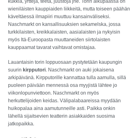
kukkia, yrttejä, teetä, juustoja jne. Torin alkupäässä on
wieniläisten kauppiaiden liikkeitä, mutta toiseen päähän
käveltäessä ilmapiiri muuttuu kansainväliseksi.
Naschmarkt on kansallisuuksien sekamelska, jossa
turkkilaisten, kreikkalaisten, aasialaisten ja nykyisin
myös Itä-Euroopasta muuttaneiden siirtolaisten
kauppaamat tavarat vaihtavat omistajaa.
Lauantaisin torin loppuosaan pystytetään kaupungin
suurin
kirpputori
. Naschmarkt on auki jokaisena
arkipäivänä. Kirpputorille kannattaa tulla aamulla, sillä
puoleen päivään mennessä osa myyjistä lähtee jo
viikonlopunviettoon. Naschmarkt on myös
herkuttelijoiden keidas. Välipalabaareissa myydään
huikopalaa aina aamutunneille asti. Paikka onkin
lähellä sijaitsevien teatterin asiakkaiden suosima
jatkopaikka.