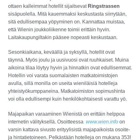
ottaen kalleimmat hotellit sijaitsevat
Ringstrassen
sisäpuolella. Mitä kauemmaksi keskustasta siirrytään,
sitä edullisempaa yöpyminen on. Kannattaa muistaa,
että Wienin joukkoliikenne toimii erittäin hyvin.
Laitakaupungiltakin pääsee nopeasti keskustaan.
Sesonkiaikana, keväällä ja syksyllä, hotellit ovat
täynnä. Myös joulu ja uusivuosi ovat ruuhkaiset. Muina
aikoina tilaa löytyy hyvin ja hinnatkin ovat edullisemmat.
Hotellin voi varata suomalaisten matkatoimistojen
avulla, sillä monilla on useita wieniläisiä hotelleja
yhteistyökumppaneina. Matkatoimiston sopimushinta
voi olla edullisempi kuin henkilökohtaisesti varattu yö.
Majapaikan varaaminen Wienistä on erittäin helppoa
internetin välityksellä. Osoitteessa
www.wien.info
on
varsin kattava sivusto erityylisistä majapaikoista osoite-
ja hintatietoineen. Pelkästään hotelleja on mukana 353!