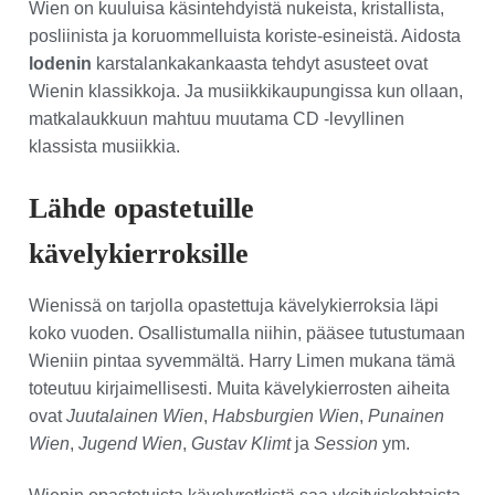
Wien on kuuluisa käsintehdyistä nukeista, kristallista,
posliinista ja koruommelluista koriste-esineistä. Aidosta
lodenin
karstalankakankaasta tehdyt asusteet ovat
Wienin klassikkoja. Ja musiikkikaupungissa kun ollaan,
matkalaukkuun mahtuu muutama CD -levyllinen
klassista musiikkia.
Lähde opastetuille
kävelykierroksille
Wienissä on tarjolla opastettuja kävelykierroksia läpi
koko vuoden. Osallistumalla niihin, pääsee tutustumaan
Wieniin pintaa syvemmältä. Harry Limen mukana tämä
toteutuu kirjaimellisesti. Muita kävelykierrosten aiheita
ovat
Juutalainen Wien
,
Habsburgien Wien
,
Punainen
Wien
,
Jugend Wien
,
Gustav Klimt
ja
Session
ym.