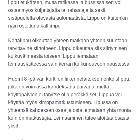
lippu etukäteen, mutta ratikassa ja bussissa sen voi
ostaa myös kuljettajalta tai rahastajalta sekä
sisäpuolella olevasta automaatista. Lippu on kuitenkin
näin ostettuna kalliimpi.
Kertalippu oikeuttaa yhteen matkaan yhteen suuntaan
tarvittavine siirtoineen. Lippu oikeuttaa siis siirtymisen
kulkuvälineestä toiseen. Lippu leimataan
leimauslaitteessa vain kerran kulkuneuvoon noustessa.
Huom! 8 -päivän kortti on liikennelaitoksen erikoislippu,
joka on voimassa kahdeksana päivänä, mutta
käyttöpäivien ei tarvitse olla peräkkäiset. Lippua voi
käyttää myös kimppamatkustamiseen. Lipussa on
yhteensä kahdeksan osaa ja osia leimataan yhtä monta
kuin on matkustajia. Leimaaminen tulee aloittaa osasta
yksi!