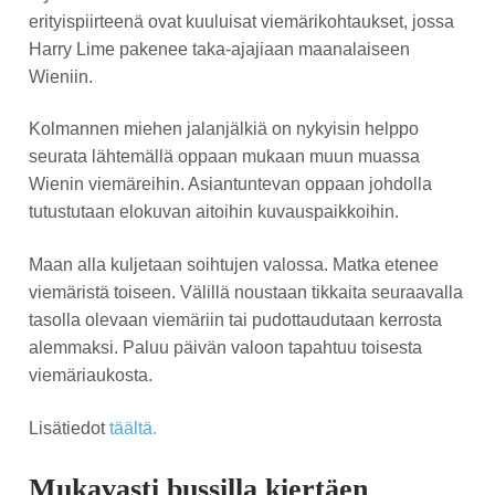
erityispiirteenä ovat kuuluisat viemärikohtaukset, jossa
Harry Lime pakenee taka-ajajiaan maanalaiseen
Wieniin.
Kolmannen miehen jalanjälkiä on nykyisin helppo
seurata lähtemällä oppaan mukaan muun muassa
Wienin viemäreihin. Asiantuntevan oppaan johdolla
tutustutaan elokuvan aitoihin kuvauspaikkoihin.
Maan alla kuljetaan soihtujen valossa. Matka etenee
viemäristä toiseen. Välillä noustaan tikkaita seuraavalla
tasolla olevaan viemäriin tai pudottaudutaan kerrosta
alemmaksi. Paluu päivän valoon tapahtuu toisesta
viemäriaukosta.
Lisätiedot
täältä.
Mukavasti bussilla kiertäen