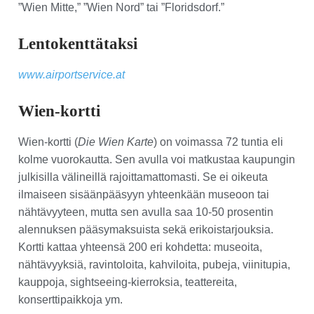
”Wien Mitte,” ”Wien Nord” tai ”Floridsdorf.”
Lentokenttätaksi
www.airportservice.at
Wien-kortti
Wien-kortti (
Die Wien Karte
) on voimassa 72 tuntia eli
kolme vuorokautta. Sen avulla voi matkustaa kaupungin
julkisilla välineillä rajoittamattomasti. Se ei oikeuta
ilmaiseen sisäänpääsyyn yhteenkään museoon tai
nähtävyyteen, mutta sen avulla saa 10-50 prosentin
alennuksen pääsymaksuista sekä erikoistarjouksia.
Kortti kattaa yhteensä 200 eri kohdetta: museoita,
nähtävyyksiä, ravintoloita, kahviloita, pubeja, viinitupia,
kauppoja, sightseeing-kierroksia, teattereita,
konserttipaikkoja ym.