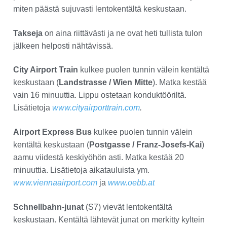
miten päästä sujuvasti lentokentältä keskustaan.
Takseja
on aina riittävästi ja ne ovat heti tullista tulon
jälkeen helposti nähtävissä.
City Airport Train
kulkee puolen tunnin välein kentältä
keskustaan (
Landstrasse / Wien Mitte
). Matka kestää
vain 16 minuuttia. Lippu ostetaan konduktööriltä.
Lisätietoja
www.cityairporttrain.com
.
Airport Express Bus
kulkee puolen tunnin välein
kentältä keskustaan (
Postgasse / Franz-Josefs-Kai
)
aamu viidestä keskiyöhön asti. Matka kestää 20
minuuttia. Lisätietoja aikatauluista ym.
www.viennaairport.com
ja
www.oebb.at
Schnellbahn-junat
(S7) vievät lentokentältä
keskustaan. Kentältä lähtevät junat on merkitty kyltein