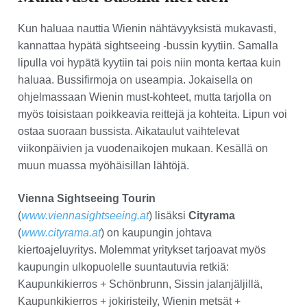
Kun haluaa nauttia Wienin nähtävyyksistä mukavasti,
kannattaa hypätä sightseeing -bussin kyytiin. Samalla
lipulla voi hypätä kyytiin tai pois niin monta kertaa kuin
haluaa. Bussifirmoja on useampia. Jokaisella on
ohjelmassaan Wienin must-kohteet, mutta tarjolla on
myös toisistaan poikkeavia reittejä ja kohteita. Lipun voi
ostaa suoraan bussista. Aikataulut vaihtelevat
viikonpäivien ja vuodenaikojen mukaan. Kesällä on
muun muassa myöhäisillan lähtöjä.
Vienna Sightseeing Tourin
(
www.viennasightseeing.at
) lisäksi
Cityrama
(
www.cityrama.at
) on kaupungin johtava
kiertoajeluyritys. Molemmat yritykset tarjoavat myös
kaupungin ulkopuolelle suuntautuvia retkiä:
Kaupunkikierros + Schönbrunn, Sissin jalanjäljillä,
Kaupunkikierros + jokiristeily, Wienin metsät +