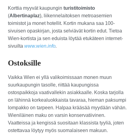
Korttia myyvät kaupungin
turistitoimisto
(
Albertinaplaz
), liikennelaitoksen metroasemien
toimistot ja monet hotellit. Kortin mukana saa 100-
sivuisen opaskirjan, josta selviävät kortin edut. Tietoa
Wien-kortista ja sen eduista löytää etukäteen internet-
sivuilta
www.wien.info
.
Ostoksille
Vaikka Wien ei yllä valikoimissaan monen muun
suurkaupungin tasolle, riittää kaupungissa
ostospaikkoja vaativallekin asiakkaalle. Koska tarjolla
on lähinnä korkealuokkaista tavaraa, hieman paksumpi
lompakko on tarpeen. Halpaa krääsää myydään vähän.
Wieniläinen maku on varsin konservatiivinen.
Vaatteissa ja kengissä suositaan klassista tyyliä, joten
ostettavaa löytyy myös suomalaiseen makuun.