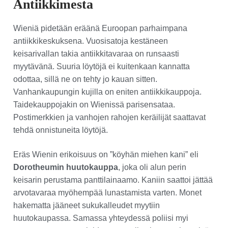
Antiikkimesta
Wieniä pidetään eräänä Euroopan parhaimpana
antiikkikeskuksena. Vuosisatoja kestäneen
keisarivallan takia antiikkitavaraa on runsaasti
myytävänä. Suuria löytöjä ei kuitenkaan kannatta
odottaa, sillä ne on tehty jo kauan sitten.
Vanhankaupungin kujilla on eniten antiikkikauppoja.
Taidekauppojakin on Wienissä parisensataa.
Postimerkkien ja vanhojen rahojen keräilijät saattavat
tehdä onnistuneita löytöjä.
Eräs Wienin erikoisuus on ”köyhän miehen kani” eli
Dorotheumin huutokauppa
, joka oli alun perin
keisarin perustama panttilainaamo. Kaniin saattoi jättää
arvotavaraa myöhempää lunastamista varten. Monet
hakematta jääneet sukukalleudet myytiin
huutokaupassa. Samassa yhteydessä poliisi myi