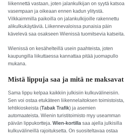
liikennettä vastaan, joten jalankulkijan on syytä katsoa
vasempaan ja oikeaan ennen kadun ylitystä.
Vilkkaimmilla paikoilla on jalankulkijoille rakennettu
alikulkukäytäviä. Liikennevaloissa punaisia päin
kävelevä saa osakseen Wienissä tuomitsevia katseita.
Wienissä on kesähelteillä usein paahteista, joten
kaupungilla liikuttaessa kannattaa pitää juomapullo
mukana.
Mistä lippuja saa ja mitä ne maksavat
Sama lippu kelpaa kaikkiin julkisiin kulkuvälineisiin.
Sen voi ostaa etukäteen liikennelaitoksen toimistoista,
lehtikioskeista (
Tabak Trafik
) ja asemien
automaateista. Wienin turistitoimisto myy useamman
päivän lippukortteja.
Wien-kortilla
saa ajella julkisilla
kulkuvälineillä rajoituksetta. On suositeltavaa ostaa