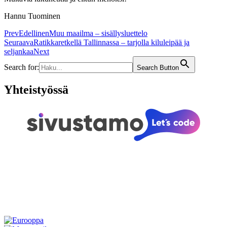
Hannu Tuominen
Prev
Edellinen
Muu maailma – sisällysluettelo
Seuraava
Ratikkaretkellä Tallinnassa – tarjolla kiluleipää ja
seljankaa
Next
Search for:
Search Button
Yhteistyössä