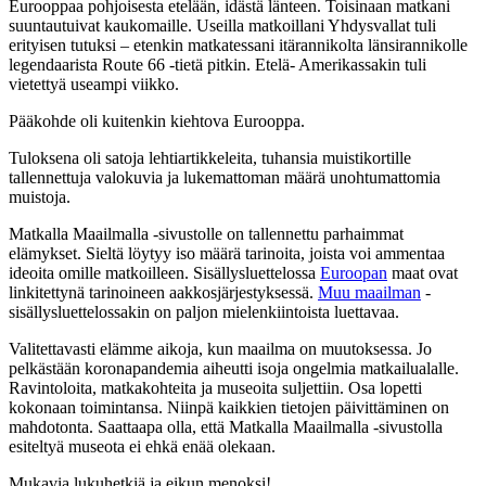
Eurooppaa pohjoisesta etelään, idästä länteen. Toisinaan matkani
suuntautuivat kaukomaille. Useilla matkoillani Yhdysvallat tuli
erityisen tutuksi – etenkin matkatessani itärannikolta länsirannikolle
legendaarista Route 66 -tietä pitkin. Etelä- Amerikassakin tuli
vietettyä useampi viikko.
Pääkohde oli kuitenkin kiehtova Eurooppa.
Tuloksena oli satoja lehtiartikkeleita, tuhansia muistikortille
tallennettuja valokuvia ja lukemattoman määrä unohtumattomia
muistoja.
Matkalla Maailmalla -sivustolle on tallennettu parhaimmat
elämykset. Sieltä löytyy iso määrä tarinoita, joista voi ammentaa
ideoita omille matkoilleen. Sisällysluettelossa
Euroopan
maat ovat
linkitettynä tarinoineen aakkosjärjestyksessä.
Muu maailman
-
sisällysluettelossakin on paljon mielenkiintoista luettavaa.
Valitettavasti elämme aikoja, kun maailma on muutoksessa. Jo
pelkästään koronapandemia aiheutti isoja ongelmia matkailualalle.
Ravintoloita, matkakohteita ja museoita suljettiin. Osa lopetti
kokonaan toimintansa. Niinpä kaikkien tietojen päivittäminen on
mahdotonta. Saattaapa olla, että Matkalla Maailmalla -sivustolla
esiteltyä museota ei ehkä enää olekaan.
Mukavia lukuhetkiä ja eikun menoksi!