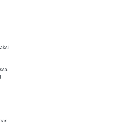
kaksi
ssa.
t
rran