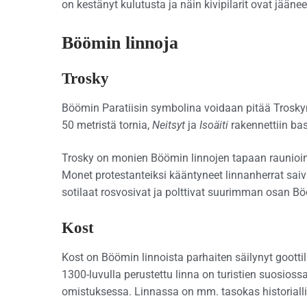
on kestänyt kulutusta ja näin kivipilarit ovat jääneet 
Böömin linnoja
Trosky
Böömin Paratiisin symbolina voidaan pitää Troskyn
50 metristä tornia,
Neitsyt
ja
Isoäiti
rakennettiin bas
Trosky on monien Böömin linnojen tapaan raunioina, 
Monet protestanteiksi kääntyneet linnanherrat saiv
sotilaat rosvosivat ja polttivat suurimman osan B
Kost
Kost on Böömin linnoista parhaiten säilynyt goottil
1300-luvulla perustettu linna on turistien suosioss
omistuksessa. Linnassa on mm. tasokas historial