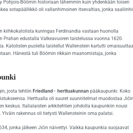
ttyy Pohjois-Böömin historiaan lähemmin kuin yhdenkään toisen
kea sotapäällikkö oli vallanhimoinen itsevaltias, jonka saaliinh
n kiihkokatolista kuningas Ferdinandia vastaan huonolla
on Prahan edustalla Valkeavuoren taistelussa vuonna 1620.
a. Katolisten puolella taistellut Wallenstein kartutti omaisuutta
intaan. Hänestä tuli Böömin rikkain maanomistaja, jonka
punki
n, josta tehtiin
Friedland
–
herttuakunnan
pääkaupunki. Koko
mistukseensa. Herttualla oli suuret suunnitelmat muodostaa Jiči
en keskus. Italialaisten arkkitehtien johdolla kaupunkiin nousi
 Ylväin rakennus oli tietysti Wallensteinin oma palatsi.
34, jonka jälkeen Jičin näivettyi. Vaikka kaupunkia suojaavat