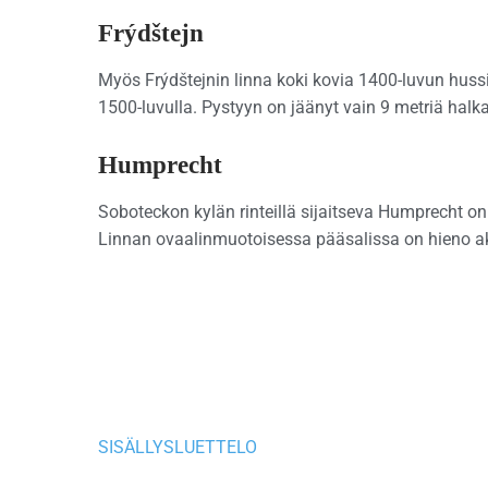
Frýdštejn
Myös Frýdštejnin linna koki kovia 1400-luvun hussil
1500-luvulla. Pystyyn on jäänyt vain 9 metriä halka
Humprecht
Soboteckon kylän rinteillä sijaitseva Humprecht on
Linnan ovaalinmuotoisessa pääsalissa on hieno akus
SISÄLLYSLUETTELO