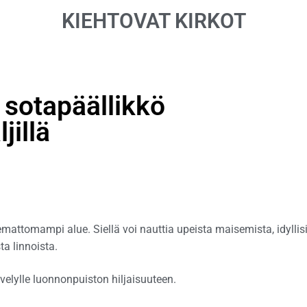
KIEHTOVAT KIRKOT
 sotapäällikkö
jillä
mattomampi alue. Siellä voi nauttia upeista maisemista, idyllis
a linnoista.
ävelylle luonnonpuiston hiljaisuuteen.