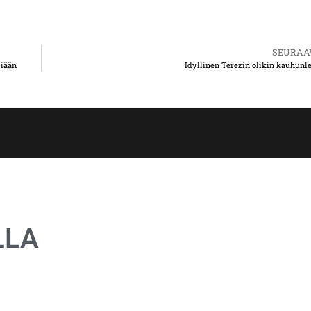
SEURAA
siään
Idyllinen Terezin olikin kauhunle
LLA