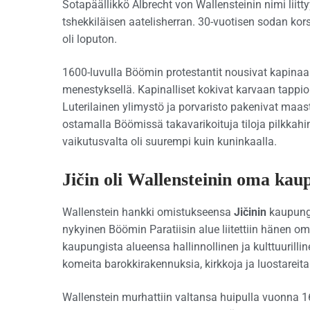
Sotapäällikkö Albrecht von Wallensteinin nimi lii
tshekkiläisen aatelisherran. 30-vuotisen sodan kors
oli loputon.
1600-luvulla Böömin protestantit nousivat kapinaa
menestyksellä. Kapinalliset kokivat karvaan tappi
Luterilainen ylimystö ja porvaristo pakenivat maast
ostamalla Böömissä takavarikoituja tiloja pilkkah
vaikutusvalta oli suurempi kuin kuninkaalla.
Jičin oli Wallensteinin oma kau
Wallenstein hankki omistukseensa
Jičinin
kaupungi
nykyinen Böömin Paratiisin alue liitettiin hänen o
kaupungista alueensa hallinnollinen ja kulttuurillin
komeita barokkirakennuksia, kirkkoja ja luostareita.
Wallenstein murhattiin valtansa huipulla vuonna 16