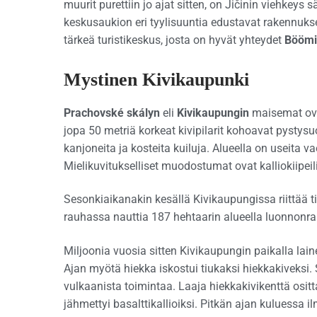
muurit purettiin jo ajat sitten, on Jičinin viehkeys s
keskusaukion eri tyylisuuntia edustavat rakennuks
tärkeä turistikeskus, josta on hyvät yhteydet
Böömin
Mystinen Kivikaupunki
Prachovské skályn
eli
Kivikaupungin
maisemat ova
jopa 50 metriä korkeat kivipilarit kohoavat pystysuo
kanjoneita ja kosteita kuiluja. Alueella on useita va
Mielikuvitukselliset muodostumat ovat kalliokiipeili
Sesonkiaikanakin kesällä Kivikaupungissa riittää t
rauhassa nauttia 187 hehtaarin alueella luonnonr
Miljoonia vuosia sitten Kivikaupungin paikalla lain
Ajan myötä hiekka iskostui tiukaksi hiekkakiveksi.
vulkaanista toimintaa. Laaja hiekkakivikenttä ositt
jähmettyi basalttikallioiksi. Pitkän ajan kuluessa