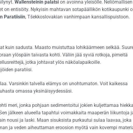
äilynyt.
Wallensteinin palatsi
on avoinna yleisölle. Neliömallisen
et on entisöity. Nykyisin mahtavan sotapäällikön kotikaupunki 
 Paratiisiin
, Tšekkoslovakian vanhimpaan kansallispuistoon.
t kuin sadusta. Maasto muistuttaa lohikäärmeen selkää. Suure
raan ylöspäin taivasta kohti. Väliin jää syviä rotkoja, pimeitä
ellusreittejä, jotka johtavat ylös näköalapaikoille.
jöiden paratiisi.
ilaa. Varsinkin talvella elämys on unohtumaton. Voit kaikessa
auhasta omassa yksinäisyydessäsi.
ehti meri, jonka pohjaan sedimentoitui jokien kuljettamaa hiekk
 Sen jälkeen alueella tapahtui voimakkaita maaperän liikuntoja j
ain nousi ja laski. Maan sisuksista purkautui sulaa laavaa, joka
 ilman ja veden aiheuttaman eroosion myötä vain kovempi materi