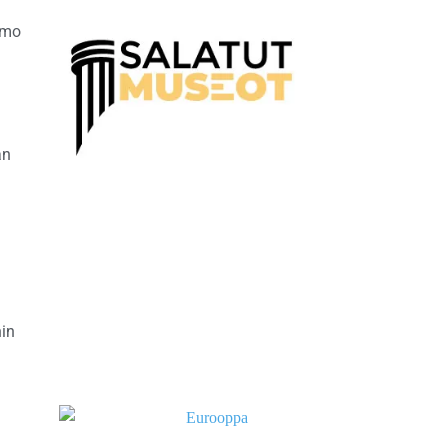
imo
an
nin