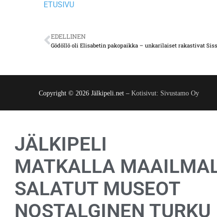
ETUSIVU
EDELLINEN
Gödöllö oli Elisabetin pakopaikka – unkarilaiset rakastivat Sis
Copyright © 2026 Jälkipeli.net –
Kotisivut: Sivustamo Oy
JÄLKIPELI
MATKALLA MAAILMA
SALATUT MUSEOT
NOSTALGINEN TURKU