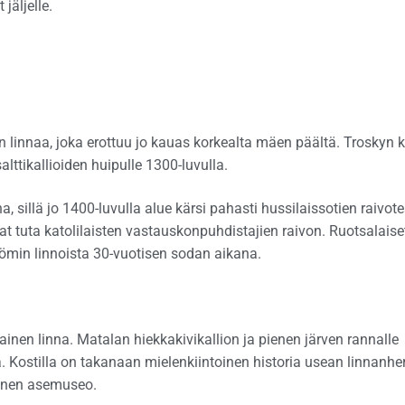
jäljelle.
 linnaa, joka erottuu jo kauas korkealta mäen päältä. Troskyn 
alttikallioiden huipulle 1300-luvulla.
sillä jo 1400-luvulla alue kärsi pahasti hussilaissotien raivote
at tuta katolilaisten vastauskonpuhdistajien raivon. Ruotsalaise
öömin linnoista 30-vuotisen sodan aikana.
ainen linna. Matalan hiekkakivikallion ja pienen järven rannalle
a. Kostilla on takanaan mielenkiintoinen historia usean linnanhe
linen asemuseo.