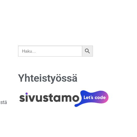
Search
SEARCH
for:
BUTTON
Yhteistyössä
istä