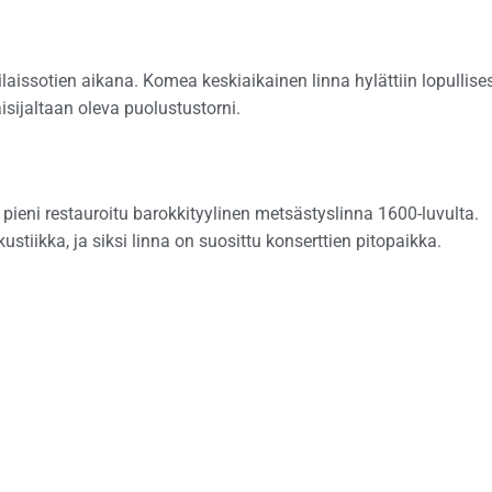
aissotien aikana. Komea keskiaikainen linna hylättiin lopullises
isijaltaan oleva puolustustorni.
 pieni restauroitu barokkityylinen metsästyslinna 1600-luvulta.
tiikka, ja siksi linna on suosittu konserttien pitopaikka.