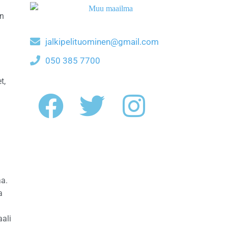
on
jalkipelituominen@gmail.com
050 385 7700
t,
aa.
a
aali