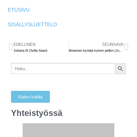
ETUSIVU
SISÄLLYSLUETTELO
EDELLINEN
SEURAAVA
Juhana III (Sofia Saari)
Ilmarinen kyntää kyisen pellon (Jukka Salminen)
Search
SEARCH
for:
BUTTON
Katso kartta
Yhteistyössä