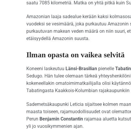
saatu 7085 kilometriä. Matka on yhtä pitkä kuin 
Amazonian laaja sadealue kerään kaksi kolmasosaa
vuodeksi se vesimäärä, joka purkautuu Amazonin s
purkautuvan makean veden määrä on niin suuri, että
etäisyydellä Amazonin suusta.
Ilman opasta on vaikea selvitä
Koneeni laskeutuu
Länsi-Brasilian
pienelle
Tabati
Sedugo. Hän tulee olemaan tärkeä yhteyshenkilöni 
kokeneellakin omatoimimatkailijalla olisi käytännö
Tabatingasta Kaakkois-Kolumbian rajakaupunkiin
Sademetsäkaupunki Leticia sijaitsee kolmen maa
maasta toiseen, rajamuodollisuudet ovat olematto
Perun
Benjamin
Constantin
rajamaa aluetta kutsut
yli jo vuosikymmenien ajan.