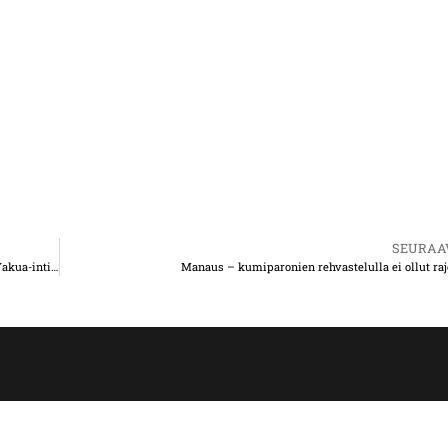
SEURAA
Ikimuistoinen jokilaivaristeily Amazonilla – puolialastomien Yakua-intiaanien vieraana
Manaus – kumiparonien rehvastelulla ei ollut raj