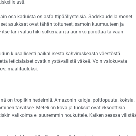
iskeille asti.
. Vain osa kaduista on asfalttipäällysteisiä. Sadekaudella monet
liset asukkaat ovat tähän tottuneet, samoin kuumuuteen ja
tseltäni valuu hiki solkenaan ja aurinko porottaa taivaan
dun kiusallisesti paikallisesta kahviruskeasta väestöstä.
tä leticialaiset ovatkin ystävällistä väkeä. Voin valokuvata
, maalitauluksi.
ron
nä on tropiikin hedelmiä, Amazonin kaloja, polttopuuta, koksia,
minen tarvitsee. Meteli on kova ja tuoksut ovat eksoottisia.
atiskin valikoima ei suuremmin houkuttele. Kaiken seassa vilistä