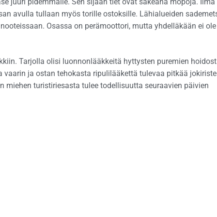
se juuri pidemmälle. Sen sijaan tiet ovat sakeana mopoja. Ilma
an avulla tullaan myös torille ostoksille. Lähialueiden sademe
kanooteissaan. Osassa on perämoottori, mutta yhdelläkään ei ole
in. Tarjolla olisi luonnonlääkkeitä hyttysten puremien hoidos
vaarin ja ostan tehokasta ripulilääkettä tulevaa pitkää jokiriste
 miehen turistiriesasta tulee todellisuutta seuraavien päivien