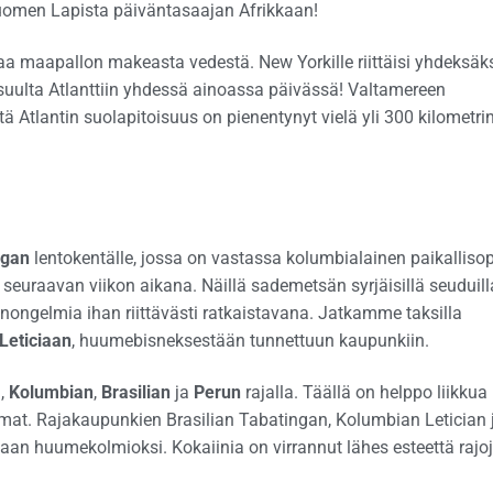
Suomen Lapista päiväntasaajan Afrikkaan!
 maapallon makeasta vedestä. New Yorkille riittäisi yhdeksäk
uulta Atlanttiin yhdessä ainoassa päivässä! Valtamereen
 Atlantin suolapitoisuus on pienentynyt vielä yli 300 kilometri
ngan
lentokentälle, jossa on vastassa kolumbialainen paikalliso
seuraavan viikon aikana. Näillä sademetsän syrjäisillä seuduill
nongelmia ihan riittävästi ratkaistavana. Jatkamme taksilla
Leticiaan
, huumebisneksestään tunnettuun kaupunkiin.
n,
Kolumbian
,
Brasilian
ja
Perun
rajalla. Täällä on helppo liikkua
mat. Rajakaupunkien Brasilian Tabatingan, Kolumbian Letician 
aan huumekolmioksi. Kokaiinia on virrannut lähes esteettä rajo