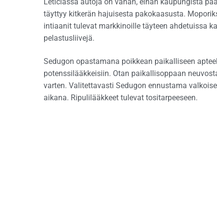
Leticiassa autoja on vähän, eihän kaupungista pää
täyttyy kitkerän hajuisesta pakokaasusta. Moporiks
intiaanit tulevat markkinoille täyteen ahdetuissa 
pelastusliivejä.
Sedugon opastamana poikkean paikalliseen apteekki
potenssilääkkeisiin. Otan paikallisoppaan neuvosta 
varten. Valitettavasti Sedugon ennustama valkoisen
aikana. Ripulilääkkeet tulevat tositarpeeseen.