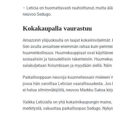
– Leticia on huomattavasti rauhoittunut, mutta älä 
neuvoo Sedugo.
Kokakaupalla vaurastuu
Amazonin yläjuoksulla on laajat kokaiiniviljelmät. 
Sen avulla ansaitsee enemmän rahaa kuin perinteisil
huumerikollisuus. Huumekauppiaat ovat käyttäneet v
sosiaalisiin ja taloudellisiin rakenteisiin. Huumeka
salakuljetaan Kolumbiaan ja myydään siellä. Näin 
Paikallisoppaan neuvoja kuunnellessani mieleeni m
jossa hän varoittaa Letician vaarallisuudesta. Jos
ei halua silminnäkijöitä, neuvoo Markku Saksa kir
Vaikka Leticialla on yhä kokaiinikaupungin maine, 
merkitystä, vakuuttaa paikallisopas Sedugo. Nykyis