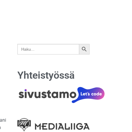
Search
SEARCH
for:
BUTTON
Yhteistyössä
ani
n