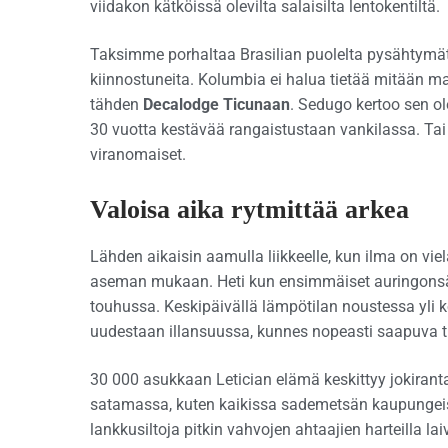
viidakon kätköissä olevilta salaisilta lentokentiltä.
Taksimme porhaltaa Brasilian puolelta pysähtymätt
kiinnostuneita. Kolumbia ei halua tietää mitään mat
tähden
Decalodge Ticunaan
. Sedugo kertoo sen o
30 vuotta kestävää rangaistustaan vankilassa. Tai
viranomaiset.
Valoisa aika rytmittää arkea
Lähden aikaisin aamulla liikkeelle, kun ilma on vie
aseman mukaan. Heti kun ensimmäiset auringonsäte
touhussa. Keskipäivällä lämpötilan noustessa yli 
uudestaan illansuussa, kunnes nopeasti saapuva tr
30 000 asukkaan Letician elämä keskittyy jokirantaa
satamassa, kuten kaikissa sademetsän kaupungeiss
lankkusiltoja pitkin vahvojen ahtaajien harteilla lai