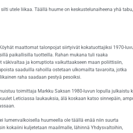
silti utele liikaa. Täällä huume on keskustelunaiheena yhä tabu,
Köyhät maattomat talonpojat siirtyivät kokatuottajiksi 1970-luvu
lä paikallisilla tuotteilla. Rahan mukana tuli raaka
äkivaltaa ja korruptiota vaikuttaakseen maan poliittisiin,
upoista saaduilla rahoilla ostetaan ulkomailta tavaroita, jotka
likainen raha saadaan pestyä pesoiksi.
uistuu toimittaja Markku Saksan 1980-luvun lopulla julkaistu ki
 kuulet Leticiassa laukauksia, älä koskaan katso sinnepäin, amp
jassaan.
ei lumenvalkoisella huumeella ole täällä enää niin suurta
in kokaiini kuljetetaan maailmalle, lähinnä Yhdysvaltoihin,