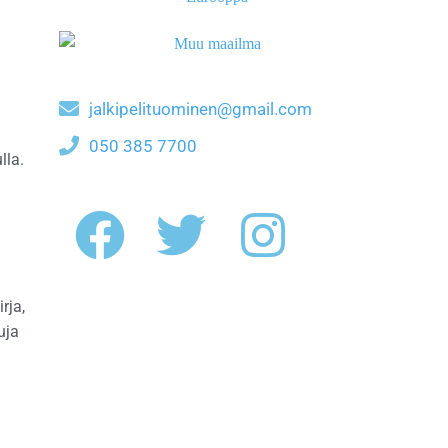
jalkipelituominen@gmail.com
050 385 7700
lla.
rja,
uja