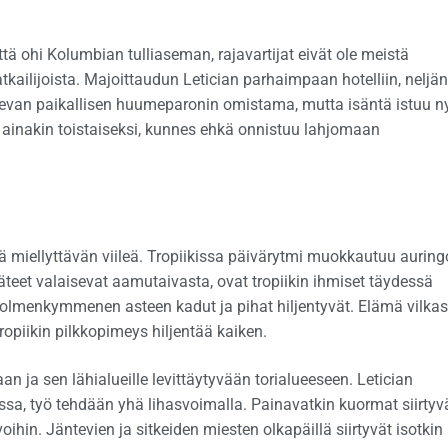
ä ohi Kolumbian tulliaseman, rajavartijat eivät ole meistä
kailijoista. Majoittaudun Letician parhaimpaan hotelliin, neljän
levan paikallisen huumeparonin omistama, mutta isäntä istuu n
 ainakin toistaiseksi, kunnes ehkä onnistuu lahjomaan
lä miellyttävän viileä. Tropiikissa päivärytmi muokkautuu aurin
et valaisevat aamutaivasta, ovat tropiikin ihmiset täydessä
kolmenkymmenen asteen kadut ja pihat hiljentyvät. Elämä vilka
opiikin pilkkopimeys hiljentää kaiken.
n ja sen lähialueille levittäytyvään torialueeseen. Letician
a, työ tehdään yhä lihasvoimalla. Painavatkin kuormat siirtyv
voihin. Jäntevien ja sitkeiden miesten olkapäillä siirtyvät isotkin