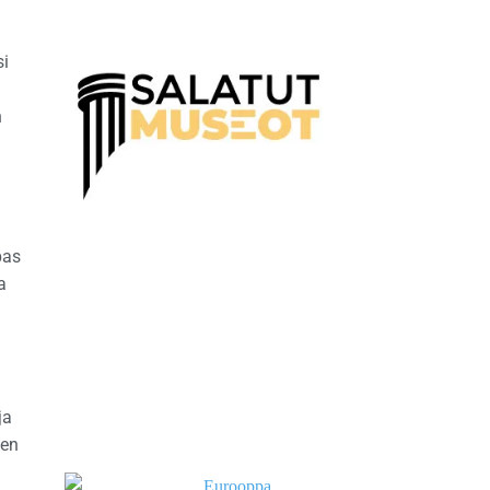
si
n
pas
a
ja
jen