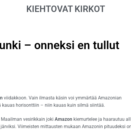
KIEHTOVAT KIRKOT
nki – onneksi en tullut
n
viidakkoon. Vain ilmasta käsin voi ymmärtää Amazonian
kauas horisonttiin – niin kauas kuin silmä siintää.
Maailman vesirikkain joki
Amazon
kiemurtelee ja haarautuu all
si järviksi. Viimeisten mittausten mukaan Amazonin pituudeksi o