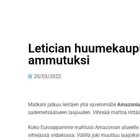
Letician huumekaupu
ammutuksi
20/03/2022
Matkani jatkuu lentäen yhä syvemmälle
Amazonia
sademetsäalueen laajuuden. Vihreää mattoa riittää 
Koko Eurooppamme mahtuisi Amazonian alueelle. 
vihreässä viidakossa. Välillä joki muuttuu laajoik