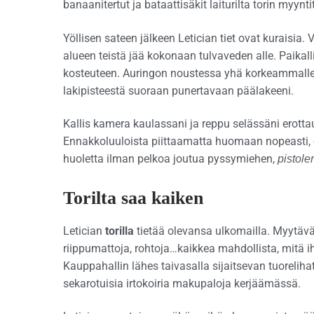
banaanitertut ja bataattisäkit laiturilta torin myyntit
Yöllisen sateen jälkeen Letician tiet ovat kuraisia
alueen teistä jää kokonaan tulvaveden alle. Paikal
kosteuteen. Auringon noustessa yhä korkeammalle i
lakipisteestä suoraan punertavaan päälakeeni.
Kallis kamera kaulassani ja reppu selässäni erottau
Ennakkoluuloista piittaamatta huomaan nopeasti, et
huoletta ilman pelkoa joutua pyssymiehen,
pistole
Torilta saa kaiken
Letician
torilla
tietää olevansa ulkomailla. Myytävä
riippumattoja, rohtoja…kaikkea mahdollista, mitä ih
Kauppahallin lähes taivasalla sijaitsevan tuorelih
sekarotuisia irtokoiria makupaloja kerjäämässä.